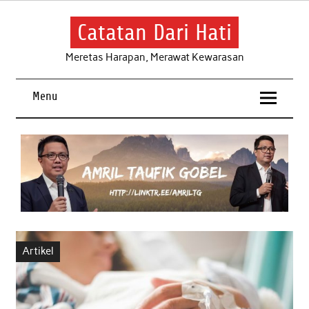
Skip
to
content
Catatan Dari Hati
Meretas Harapan, Merawat Kewarasan
Menu
Artikel