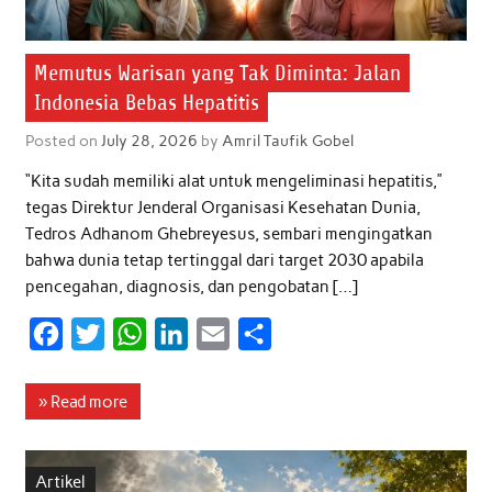
Memutus Warisan yang Tak Diminta: Jalan
Indonesia Bebas Hepatitis
Posted on
July 28, 2026
by
Amril Taufik Gobel
“Kita sudah memiliki alat untuk mengeliminasi hepatitis,”
tegas Direktur Jenderal Organisasi Kesehatan Dunia,
Tedros Adhanom Ghebreyesus, sembari mengingatkan
bahwa dunia tetap tertinggal dari target 2030 apabila
pencegahan, diagnosis, dan pengobatan […]
F
T
W
L
E
S
a
w
h
i
m
h
c
i
a
n
a
a
» Read more
e
t
t
k
i
r
b
t
s
e
l
e
Artikel