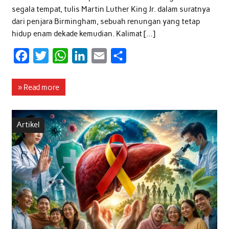
segala tempat, tulis Martin Luther King Jr. dalam suratnya
dari penjara Birmingham, sebuah renungan yang tetap
hidup enam dekade kemudian. Kalimat […]
F
T
W
L
E
S
a
w
h
i
m
h
c
i
a
n
a
a
» Read more
e
t
t
k
i
r
b
t
s
e
l
e
Artikel
o
e
A
d
o
r
p
I
k
p
n