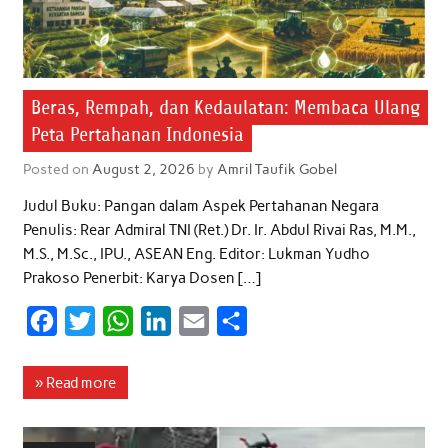
Beras, Rempah, dan Kedaulatan: Membaca Ulang
Peta Pertahanan Indonesia
Posted on
August 2, 2026
by
Amril Taufik Gobel
Judul Buku: Pangan dalam Aspek Pertahanan Negara
Penulis: Rear Admiral TNI (Ret.) Dr. Ir. Abdul Rivai Ras, M.M.,
M.S., M.Sc., IPU., ASEAN Eng. Editor: Lukman Yudho
Prakoso Penerbit: Karya Dosen […]
F
T
W
L
E
S
a
w
h
i
m
h
c
i
a
n
a
a
» Read more
e
t
t
k
i
r
b
t
s
e
l
e