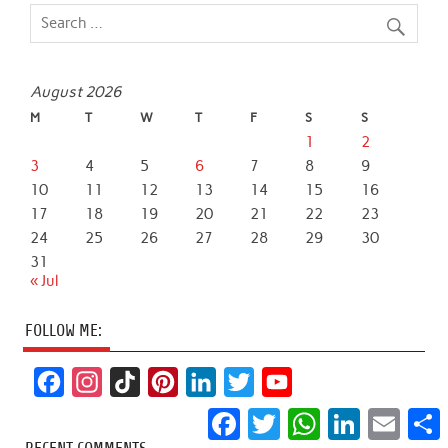
August 2026
M
T
W
T
F
S
S
1
2
3
4
5
6
7
8
9
10
11
12
13
14
15
16
17
18
19
20
21
22
23
24
25
26
27
28
29
30
31
« Jul
FOLLOW ME:
F
I
T
P
L
T
Y
a
n
i
i
i
w
o
Facebook
Twitter
WhatsApp
LinkedIn
Email
S
c
s
k
n
n
i
u