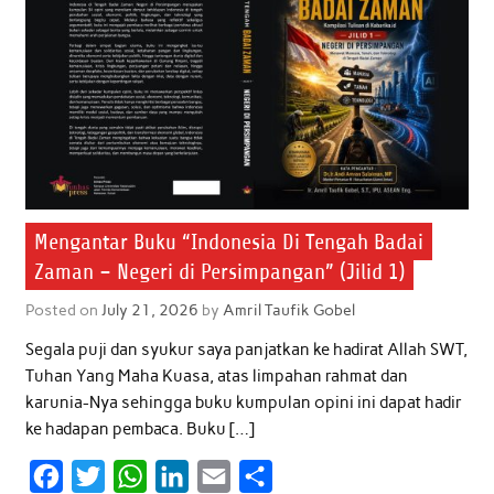
k
p
n
Mengantar Buku “Indonesia Di Tengah Badai
Zaman – Negeri di Persimpangan” (Jilid 1)
Posted on
July 21, 2026
by
Amril Taufik Gobel
Segala puji dan syukur saya panjatkan ke hadirat Allah SWT,
Tuhan Yang Maha Kuasa, atas limpahan rahmat dan
karunia-Nya sehingga buku kumpulan opini ini dapat hadir
ke hadapan pembaca. Buku […]
F
T
W
L
E
S