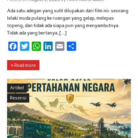
Ada satu adegan yang sulit dilupakan dari film ini: seorang
lelaki muda pulang ke ruangan yang gelap, melepas
topeng, dan tidak ada siapa pun yang menyambutnya.
Tidak ada yang bertanya, […]
F
T
W
L
E
S
a
w
h
i
m
h
c
i
a
n
a
a
» Read more
e
t
t
k
i
r
b
t
s
e
l
e
Artikel
o
e
A
d
Resensi
o
r
p
I
k
p
n