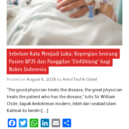
Sebelum Kata Menjadi Luka: Kepergian Seorang
Pasien BPJS dan Panggilan ‘Einfühlung’ bagi
Nakes Indonesia
Posted on
August 6, 2026
by
Amril Taufik Gobel
“The good physician treats the disease; the great physician
treats the patient who has the disease,” tulis Sir William
Osler, bapak kedokteran modern, lebih dari seabad silam.
Kalimat itu berdiri […]
F
T
W
L
E
S