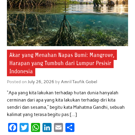
Akar yang Menahan Napas Bumi: Mangrove,
Harapan yang Tumbuh dari Lumpur Pesisir
Indonesia
Posted on
July 26, 2026
by
Amril Taufik Gobel
“Apa yang kita lakukan terhadap hutan dunia hanyalah
cerminan dari apa yang kita lakukan terhadap diri kita
sendiri dan sesama,” begitu kata Mahatma Gandhi, sebuah
kalimat yang terasa begitu pas […]
F
T
W
L
E
S