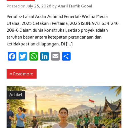
Posted on
July 25, 2026
by
Amril Taufik Gobel
Penulis: Faizal Addin Achmad Penerbit: Widina Media
Utama, 2025 Cetakan : Pertama, 2025 ISBN: 978-634-246-
209-6 Dalam dunia konstruksi, setiap proyek adalah
taruhan besar antara ketepatan perencanaan dan
ketidakpastian di lapangan. Di […]
F
T
W
L
E
S
a
w
h
i
m
h
c
i
a
n
a
a
» Read more
e
t
t
k
i
r
b
t
s
e
l
e
Artikel
o
e
A
d
o
r
p
I
k
p
n