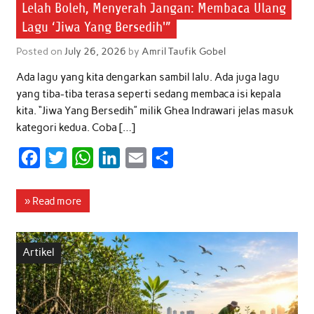
Lelah Boleh, Menyerah Jangan: Membaca Ulang
Lagu ‘Jiwa Yang Bersedih'”
Posted on
July 26, 2026
by
Amril Taufik Gobel
Ada lagu yang kita dengarkan sambil lalu. Ada juga lagu
yang tiba-tiba terasa seperti sedang membaca isi kepala
kita. “Jiwa Yang Bersedih” milik Ghea Indrawari jelas masuk
kategori kedua. Coba […]
F
T
W
L
E
S
a
w
h
i
m
h
c
i
a
n
a
a
» Read more
e
t
t
k
i
r
b
t
s
e
l
e
Artikel
o
e
A
d
o
r
p
I
k
p
n