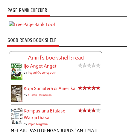
PAGE RANK CHECKER
GOOD READS BOOK SHELF
Amril's bookshelf: read
Ijo Anget Anget
by
Irayani Queencyputri
Kopi Sumatera di Amerika
by
Yusran Darmawan
Kompasiana Etalase
Warga Biasa
by
Pepih Nugraha
MELAJU PASTI DENGAN JURUS "ANTI MATI