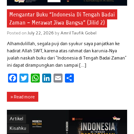
Mengantar Buku “Indonesia Di Tengah Badai
Zaman – Merawat Jiwa Bangsa” (Jilid 2)
Posted on
July 22, 2026
by
Amril Taufik Gobel
Alhamdulillah, segala puji dan syukur saya panjatkan ke
hadirat Allah SWT, karena atas rahmat dan karunia-Nya
jualah naskah buku dari “Indonesia di Tengah Badai Zaman”
ini dapat dirampungkan dan sampai […]
F
T
W
L
E
S
a
w
h
i
m
h
c
i
a
n
a
a
» Read more
e
t
t
k
i
r
b
t
s
e
l
e
Artikel
o
e
A
d
Kisahku
o
r
p
I