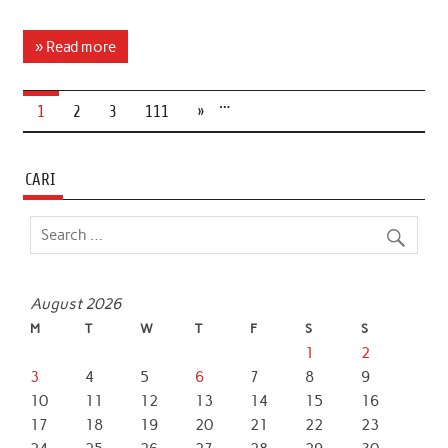
a
w
h
i
m
h
c
i
a
n
a
a
» Read more
e
t
t
k
i
r
…
b
t
s
e
l
e
1
2
3
111
»
o
e
A
d
o
r
p
I
CARI
k
p
n
August 2026
M
T
W
T
F
S
S
1
2
3
4
5
6
7
8
9
10
11
12
13
14
15
16
17
18
19
20
21
22
23