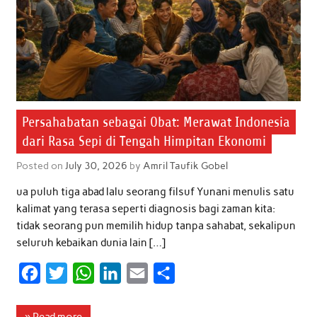
Persahabatan sebagai Obat: Merawat Indonesia
dari Rasa Sepi di Tengah Himpitan Ekonomi
Posted on
July 30, 2026
by
Amril Taufik Gobel
ua puluh tiga abad lalu seorang filsuf Yunani menulis satu
kalimat yang terasa seperti diagnosis bagi zaman kita:
tidak seorang pun memilih hidup tanpa sahabat, sekalipun
seluruh kebaikan dunia lain […]
F
T
W
L
E
S
a
w
h
i
m
h
c
i
a
n
a
a
» Read more