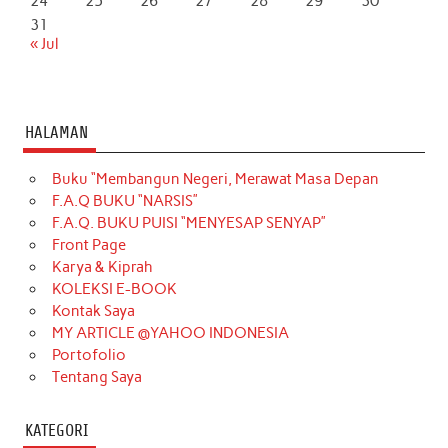
24
25
26
27
28
29
30
31
« Jul
HALAMAN
Buku “Membangun Negeri, Merawat Masa Depan
F.A.Q BUKU “NARSIS”
F.A.Q. BUKU PUISI “MENYESAP SENYAP”
Front Page
Karya & Kiprah
KOLEKSI E-BOOK
Kontak Saya
MY ARTICLE @YAHOO INDONESIA
Portofolio
Tentang Saya
KATEGORI