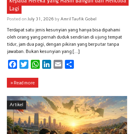
Kepada Mereka yang Masih Bangun dan Mencoba
Lagi
Posted on
July 31, 2026
by
Amril Taufik Gobel
Terdapat satu jenis kesunyian yang hanya bisa dipahami
oleh orang yang pernah duduk sendirian di ujung tempat
tidur, jam dua pagi, dengan pikiran yang berputar tanpa
jawaban. Bukan kesunyian yang […]
F
T
W
L
E
S
a
w
h
i
m
h
c
i
a
n
a
a
» Read more
e
t
t
k
i
r
b
t
s
e
l
e
Artikel
o
e
A
d
o
r
p
I
k
p
n