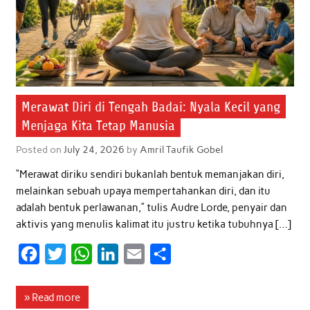
Merawat Diri di Tengah Badai: Nyala Kecil yang
Menjaga Kita Tetap Manusia
Posted on
July 24, 2026
by
Amril Taufik Gobel
“Merawat diriku sendiri bukanlah bentuk memanjakan diri,
melainkan sebuah upaya mempertahankan diri, dan itu
adalah bentuk perlawanan,” tulis Audre Lorde, penyair dan
aktivis yang menulis kalimat itu justru ketika tubuhnya […]
F
T
W
L
E
S
a
w
h
i
m
h
c
i
a
n
a
a
» Read more