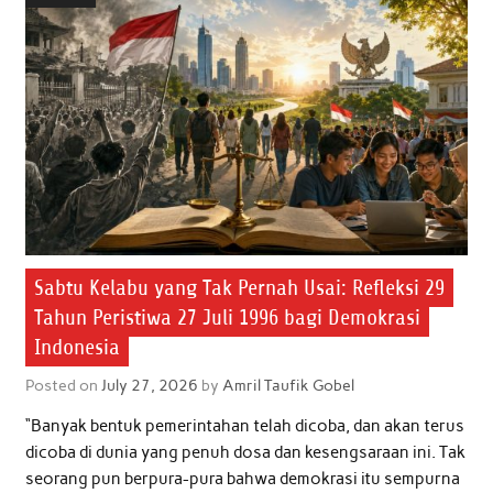
o
e
A
d
o
r
p
I
k
p
n
Sabtu Kelabu yang Tak Pernah Usai: Refleksi 29
Tahun Peristiwa 27 Juli 1996 bagi Demokrasi
Indonesia
Posted on
July 27, 2026
by
Amril Taufik Gobel
“Banyak bentuk pemerintahan telah dicoba, dan akan terus
dicoba di dunia yang penuh dosa dan kesengsaraan ini. Tak
seorang pun berpura-pura bahwa demokrasi itu sempurna