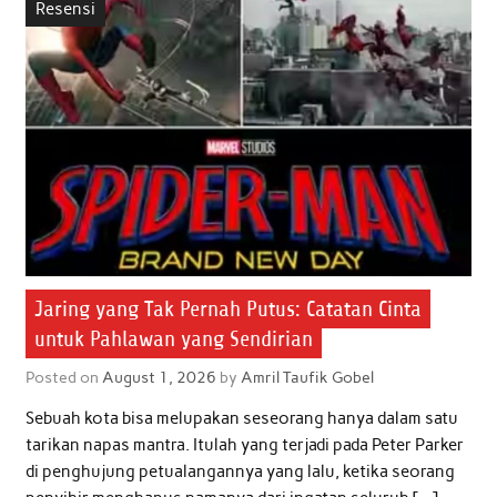
Resensi
o
e
A
d
o
r
p
I
k
p
n
Jaring yang Tak Pernah Putus: Catatan Cinta
untuk Pahlawan yang Sendirian
Posted on
August 1, 2026
by
Amril Taufik Gobel
Sebuah kota bisa melupakan seseorang hanya dalam satu
tarikan napas mantra. Itulah yang terjadi pada Peter Parker
di penghujung petualangannya yang lalu, ketika seorang