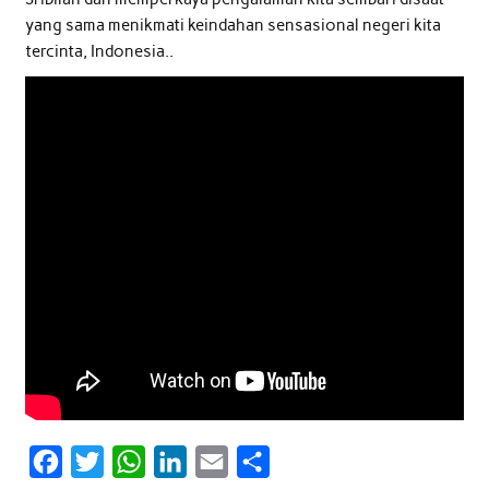
yang sama menikmati keindahan sensasional negeri kita
tercinta, Indonesia..
F
T
W
L
E
S