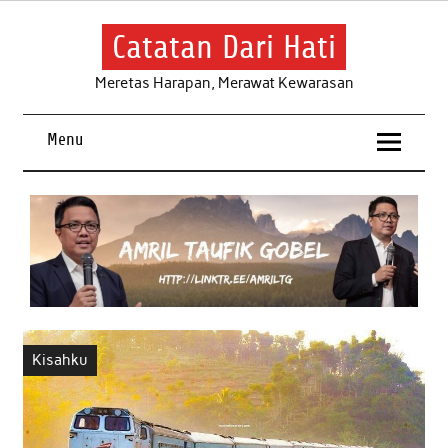
Skip
to
content
Catatan Dari Hati
Meretas Harapan, Merawat Kewarasan
Menu
Kisahku