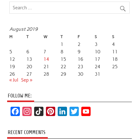
August 2019
M
T
W
T
F
S
S
1
2
3
4
5
6
7
8
9
10
11
12
13
14
15
16
17
18
19
20
21
22
23
24
25
26
27
28
29
30
31
« Jul
Sep »
FOLLOW ME:
F
I
T
P
L
T
Y
a
n
i
i
i
w
o
c
s
k
n
n
i
u
RECENT COMMENTS