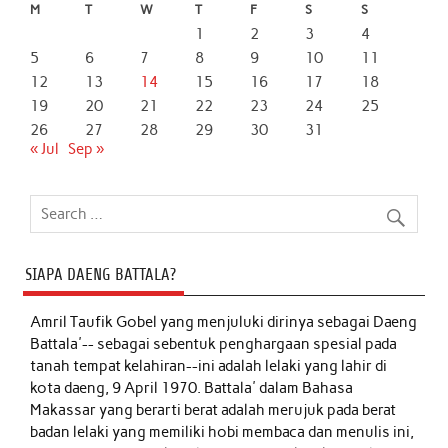
M
T
W
T
F
S
S
1
2
3
4
5
6
7
8
9
10
11
12
13
14
15
16
17
18
19
20
21
22
23
24
25
26
27
28
29
30
31
« Jul
Sep »
SIAPA DAENG BATTALA?
Amril Taufik Gobel
yang menjuluki dirinya sebagai Daeng
Battala'-- sebagai sebentuk penghargaan spesial pada
tanah tempat kelahiran--ini adalah lelaki yang lahir di
kota daeng, 9 April 1970. Battala' dalam Bahasa
Makassar yang berarti berat adalah merujuk pada berat
badan lelaki yang memiliki hobi membaca dan menulis ini,