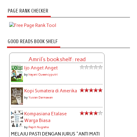
PAGE RANK CHECKER
GOOD READS BOOK SHELF
Amril's bookshelf: read
Ijo Anget Anget
by
Irayani Queencyputri
Kopi Sumatera di Amerika
by
Yusran Darmawan
Kompasiana Etalase
Warga Biasa
by
Pepih Nugraha
MELAJU PASTI DENGAN JURUS "ANTI MATI