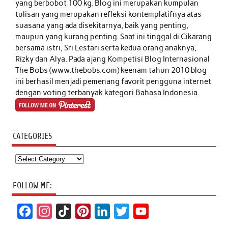
yang berbobot 100 kg. Blog ini merupakan kumpulan
tulisan yang merupakan refleksi kontemplatifnya atas
suasana yang ada disekitarnya, baik yang penting,
maupun yang kurang penting. Saat ini tinggal di Cikarang
bersama istri, Sri Lestari serta kedua orang anaknya,
Rizky dan Alya. Pada ajang Kompetisi Blog Internasional
The Bobs (www.thebobs.com) keenam tahun 2010 blog
ini berhasil menjadi pemenang favorit pengguna internet
dengan voting terbanyak kategori Bahasa Indonesia.
CATEGORIES
Categories
FOLLOW ME:
F
I
T
P
L
T
Y
a
n
i
i
i
w
o