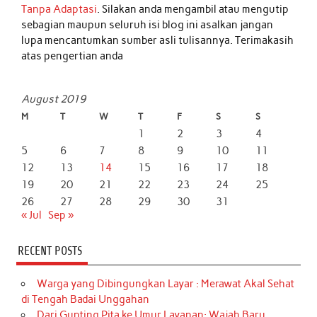
Tanpa Adaptasi
. Silakan anda mengambil atau mengutip
sebagian maupun seluruh isi blog ini asalkan jangan
lupa mencantumkan sumber asli tulisannya. Terimakasih
atas pengertian anda
August 2019
M
T
W
T
F
S
S
1
2
3
4
5
6
7
8
9
10
11
12
13
14
15
16
17
18
19
20
21
22
23
24
25
26
27
28
29
30
31
« Jul
Sep »
RECENT POSTS
Warga yang Dibingungkan Layar : Merawat Akal Sehat
di Tengah Badai Unggahan
Dari Gunting Pita ke Umur Layanan: Wajah Baru