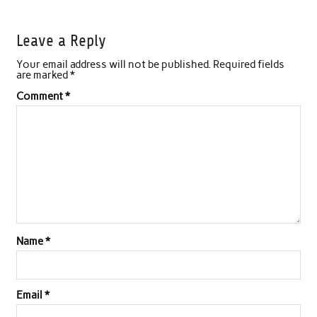
a
w
h
i
m
h
c
i
a
n
a
a
Leave a Reply
e
t
t
k
i
r
Your email address will not be published.
Required fields
b
t
s
e
l
e
are marked
*
o
e
A
d
Comment
*
o
r
p
I
k
p
n
Name
*
Email
*