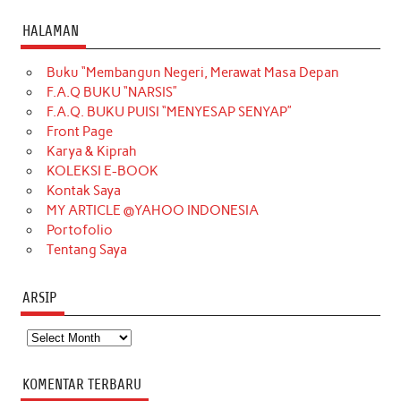
c
s
k
n
n
i
u
HALAMAN
e
t
T
t
k
t
T
Buku “Membangun Negeri, Merawat Masa Depan
b
a
o
e
e
t
u
F.A.Q BUKU “NARSIS”
o
g
k
r
d
e
b
F.A.Q. BUKU PUISI “MENYESAP SENYAP”
o
r
e
I
r
e
Front Page
Karya & Kiprah
k
a
s
n
KOLEKSI E-BOOK
m
t
Kontak Saya
MY ARTICLE @YAHOO INDONESIA
Portofolio
Tentang Saya
ARSIP
Arsip
KOMENTAR TERBARU