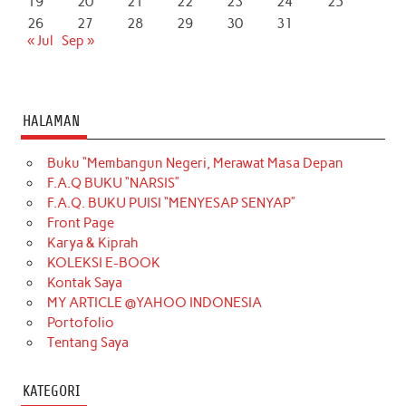
19
20
21
22
23
24
25
26
27
28
29
30
31
« Jul
Sep »
HALAMAN
Buku “Membangun Negeri, Merawat Masa Depan
F.A.Q BUKU “NARSIS”
F.A.Q. BUKU PUISI “MENYESAP SENYAP”
Front Page
Karya & Kiprah
KOLEKSI E-BOOK
Kontak Saya
MY ARTICLE @YAHOO INDONESIA
Portofolio
Tentang Saya
KATEGORI