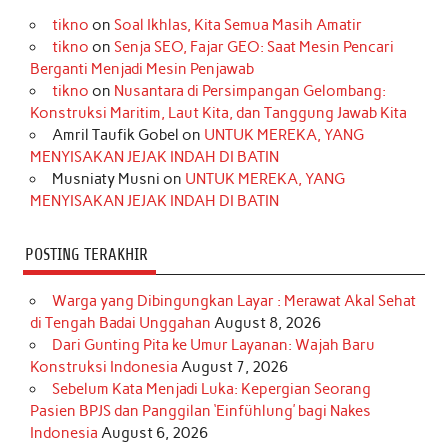
e
t
T
t
k
t
T
tikno
on
Soal Ikhlas, Kita Semua Masih Amatir
b
a
o
e
e
t
u
tikno
on
Senja SEO, Fajar GEO: Saat Mesin Pencari
o
g
k
r
d
e
b
Berganti Menjadi Mesin Penjawab
o
r
e
I
r
e
tikno
on
Nusantara di Persimpangan Gelombang:
Konstruksi Maritim, Laut Kita, dan Tanggung Jawab Kita
k
a
s
n
Amril Taufik Gobel
on
UNTUK MEREKA, YANG
m
t
MENYISAKAN JEJAK INDAH DI BATIN
Musniaty Musni
on
UNTUK MEREKA, YANG
MENYISAKAN JEJAK INDAH DI BATIN
POSTING TERAKHIR
Warga yang Dibingungkan Layar : Merawat Akal Sehat
di Tengah Badai Unggahan
August 8, 2026
Dari Gunting Pita ke Umur Layanan: Wajah Baru
Konstruksi Indonesia
August 7, 2026
Sebelum Kata Menjadi Luka: Kepergian Seorang
Pasien BPJS dan Panggilan ‘Einfühlung’ bagi Nakes
Indonesia
August 6, 2026