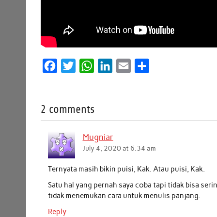
F
T
W
L
E
S
a
w
h
i
m
h
c
i
a
n
a
a
2 comments
e
t
t
k
i
r
b
t
s
e
l
e
Mugniar
o
e
A
d
July 4, 2020 at 6:34 am
o
r
p
I
k
p
n
Ternyata masih bikin puisi, Kak. Atau puisi, Kak.
Satu hal yang pernah saya coba tapi tidak bisa seri
tidak menemukan cara untuk menulis panjang.
Reply