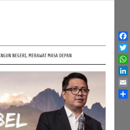
Face
NGUN NEGERI, MERAWAT MASA DEPAN
Twitt
What
Linke
Email
Share