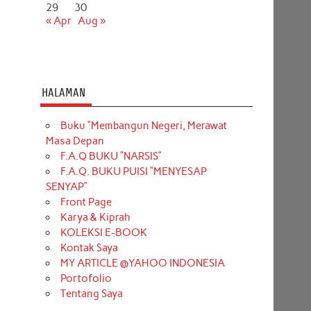
29
30
« Apr
Aug »
HALAMAN
Buku “Membangun Negeri, Merawat
Masa Depan
F.A.Q BUKU “NARSIS”
F.A.Q. BUKU PUISI “MENYESAP
SENYAP”
Front Page
Karya & Kiprah
KOLEKSI E-BOOK
Kontak Saya
MY ARTICLE @YAHOO INDONESIA
Portofolio
Tentang Saya