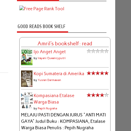
GOOD READS BOOK SHELF
Amril's bookshelf: read
Ijo Anget Anget
by
Irayani Queencyputri
Kopi Sumatera di Amerika
by
Yusran Darmawan
Kompasiana Etalase
Warga Biasa
by
Pepih Nugraha
MELAJU PASTI DENGAN JURUS "ANTI MATI
GAYA" Judul Buku : KOMPASIANA, Etalase
Warga Biasa Penulis : Pepih Nugraha