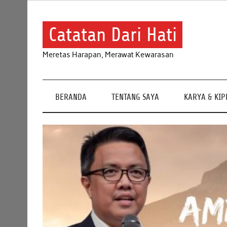
Skip
to
content
Catatan Dari Hati
Meretas Harapan, Merawat Kewarasan
BERANDA
TENTANG SAYA
KARYA & KI