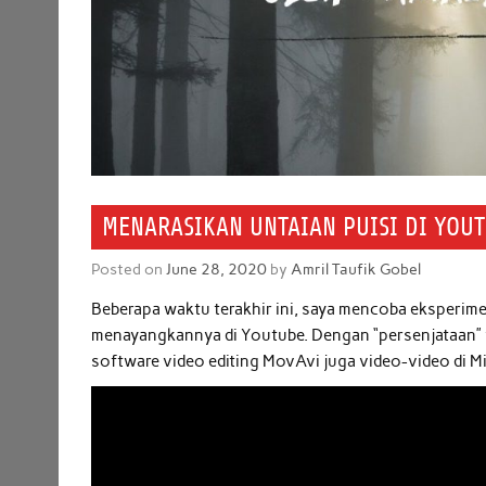
MENARASIKAN UNTAIAN PUISI DI YOU
Posted on
June 28, 2020
by
Amril Taufik Gobel
Beberapa waktu terakhir ini, saya mencoba eksperime
menayangkannya di Youtube. Dengan “persenjataan” y
software video editing MovAvi juga video-video di MixK