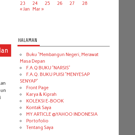
23
24
25
26
27
28
« Jan
Mar »
HALAMAN
dan
Buku “Membangun Negeri, Merawat
Masa Depan
F.A.Q BUKU “NARSIS”
F.A.Q. BUKU PUISI “MENYESAP
SENYAP”
kan
Front Page
mun
Karya & Kiprah
4
KOLEKSI E-BOOK
Kontak Saya
MY ARTICLE @YAHOO INDONESIA
Portofolio
Tentang Saya