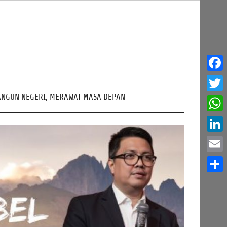
Face
NGUN NEGERI, MERAWAT MASA DEPAN
Twitt
What
Linke
Email
Share