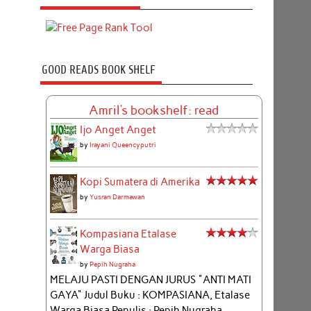
GOOD READS BOOK SHELF
Amril's bookshelf: read
Ijo Anget Anget
by
Irayani Queencyputri
Kopi Sumatera di Amerika
by
Yusran Darmawan
Kompasiana Etalase
Warga Biasa
by
Pepih Nugraha
MELAJU PASTI DENGAN JURUS "ANTI MATI
GAYA" Judul Buku : KOMPASIANA, Etalase
Warga Biasa Penulis : Pepih Nugraha