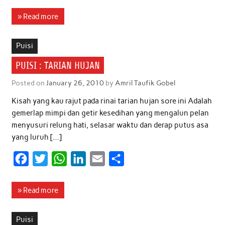
a
w
h
i
m
h
c
i
a
n
a
a
» Read more
e
t
t
k
i
r
b
t
s
e
l
e
Puisi
o
e
A
d
PUISI : TARIAN HUJAN
o
r
p
I
Posted on
January 26, 2010
by
Amril Taufik Gobel
k
p
n
Kisah yang kau rajut pada rinai tarian hujan sore ini Adalah
gemerlap mimpi dan getir kesedihan yang mengalun pelan
menyusuri relung hati, selasar waktu dan derap putus asa
yang luruh […]
F
T
W
L
E
S
a
w
h
i
m
h
c
i
a
n
a
a
» Read more
e
t
t
k
i
r
b
t
s
e
l
e
Puisi