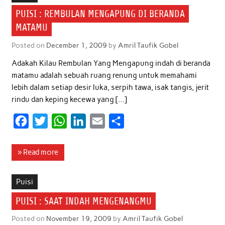
o
e
A
d
PUISI : REMBULAN MENGAPUNG DI BERANDA
o
r
p
I
MATAMU
k
p
n
Posted on
December 1, 2009
by
Amril Taufik Gobel
Adakah Kilau Rembulan Yang Mengapung indah di beranda
matamu adalah sebuah ruang renung untuk memahami
lebih dalam setiap desir luka, serpih tawa, isak tangis, jerit
rindu dan keping kecewa yang […]
F
T
W
L
E
S
a
w
h
i
m
h
c
i
a
n
a
a
» Read more
e
t
t
k
i
r
b
t
s
e
l
e
Puisi
o
e
A
d
PUISI : SAAT INDAH MENGENANGMU
o
r
p
I
Posted on
November 19, 2009
by
Amril Taufik Gobel