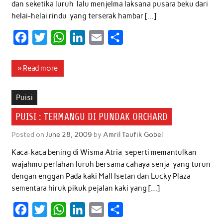
dan seketika luruh lalu menjelma laksana pusara beku dari
helai-helai rindu yang terserak hambar […]
F
T
W
L
E
S
a
w
h
i
m
h
c
i
a
n
a
a
» Read more
e
t
t
k
i
r
b
t
s
e
l
e
Puisi
o
e
A
d
PUISI : TERMANGU DI PUNDAK ORCHARD
o
r
p
I
Posted on
June 28, 2009
by
Amril Taufik Gobel
k
p
n
Kaca-kaca bening di Wisma Atria seperti memantulkan
wajahmu perlahan luruh bersama cahaya senja yang turun
dengan enggan Pada kaki Mall Isetan dan Lucky Plaza
sementara hiruk pikuk pejalan kaki yang […]
F
T
W
L
E
S