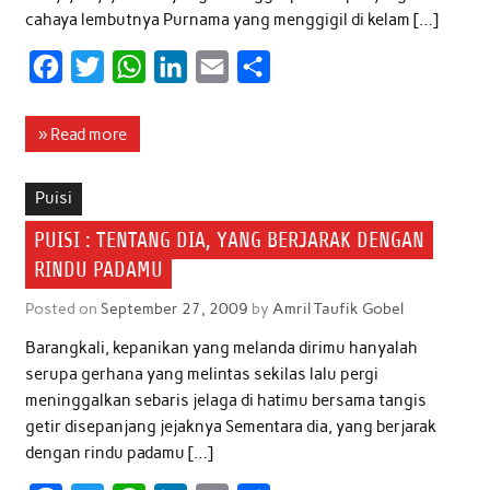
cahaya lembutnya Purnama yang menggigil di kelam […]
F
T
W
L
E
S
a
w
h
i
m
h
c
i
a
n
a
a
» Read more
e
t
t
k
i
r
b
t
s
e
l
e
Puisi
o
e
A
d
PUISI : TENTANG DIA, YANG BERJARAK DENGAN
o
r
p
I
RINDU PADAMU
k
p
n
Posted on
September 27, 2009
by
Amril Taufik Gobel
Barangkali, kepanikan yang melanda dirimu hanyalah
serupa gerhana yang melintas sekilas lalu pergi
meninggalkan sebaris jelaga di hatimu bersama tangis
getir disepanjang jejaknya Sementara dia, yang berjarak
dengan rindu padamu […]