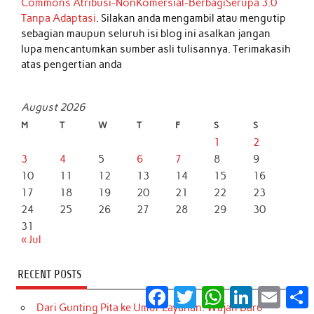
Commons Atribusi-NonKomersial-BerbagiSerupa 3.0
Tanpa Adaptasi
. Silakan anda mengambil atau mengutip
sebagian maupun seluruh isi blog ini asalkan jangan
lupa mencantumkan sumber asli tulisannya. Terimakasih
atas pengertian anda
August 2026
M
T
W
T
F
S
S
1
2
3
4
5
6
7
8
9
10
11
12
13
14
15
16
17
18
19
20
21
22
23
24
25
26
27
28
29
30
31
« Jul
RECENT POSTS
Facebook
Twitter
WhatsApp
LinkedIn
Email
S
Dari Gunting Pita ke Umur Layanan: Wajah Baru