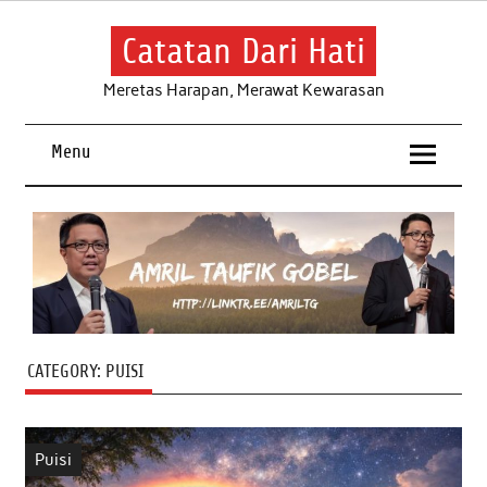
Skip
to
content
Catatan Dari Hati
Meretas Harapan, Merawat Kewarasan
Menu
CATEGORY:
PUISI
Puisi