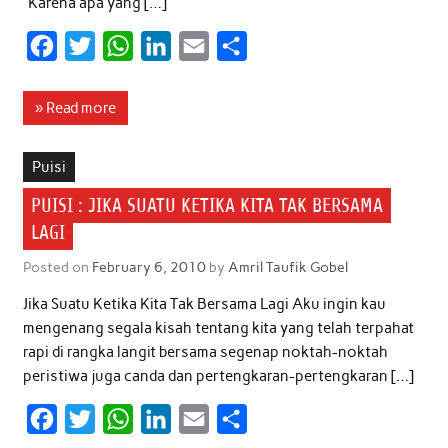
“Karena apa yang […]
F
T
W
L
E
S
a
w
h
i
m
h
c
i
a
n
a
a
» Read more
e
t
t
k
i
r
b
t
s
e
l
e
Puisi
o
e
A
d
PUISI : JIKA SUATU KETIKA KITA TAK BERSAMA
o
r
p
I
LAGI
k
p
n
Posted on
February 6, 2010
by
Amril Taufik Gobel
Jika Suatu Ketika Kita Tak Bersama Lagi Aku ingin kau
mengenang segala kisah tentang kita yang telah terpahat
rapi di rangka langit bersama segenap noktah-noktah
peristiwa juga canda dan pertengkaran-pertengkaran […]
F
T
W
L
E
S