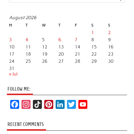
August 2026
M
T
W
T
F
S
S
1
2
3
4
5
6
7
8
9
10
11
12
13
14
15
16
17
18
19
20
21
22
23
24
25
26
27
28
29
30
31
« Jul
FOLLOW ME:
F
I
T
P
L
T
Y
a
n
i
i
i
w
o
c
s
k
n
n
i
u
RECENT COMMENTS
e
t
T
t
k
t
T