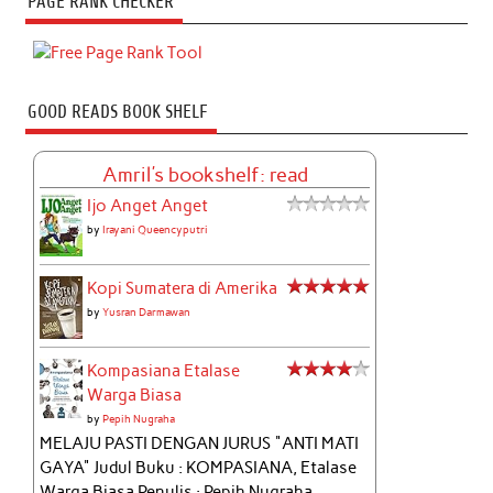
PAGE RANK CHECKER
GOOD READS BOOK SHELF
Amril's bookshelf: read
Ijo Anget Anget
by
Irayani Queencyputri
Kopi Sumatera di Amerika
by
Yusran Darmawan
Kompasiana Etalase
Warga Biasa
by
Pepih Nugraha
MELAJU PASTI DENGAN JURUS "ANTI MATI
GAYA" Judul Buku : KOMPASIANA, Etalase
Warga Biasa Penulis : Pepih Nugraha