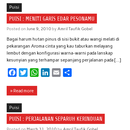
b
t
s
e
l
e
Puisi
o
e
A
d
PUISI : MENITI GARIS EDAR PESONAMU
o
r
p
I
Posted on
June 9, 2010
by
Amril Taufik Gobel
k
p
n
Bagai harum hutan pinus di sisi bukit atau wangi melati di
pekarangan Aroma cinta yang kau taburkan melayang
lembut dengan konfigurasi warna-warni pada lanskap
kesunyian yang terhampar sepanjang perjalanan pada […]
F
T
W
L
E
S
a
w
h
i
m
h
c
i
a
n
a
a
» Read more
e
t
t
k
i
r
b
t
s
e
l
e
Puisi
o
e
A
d
PUISI : PERJALANAN SEPARUH KERINDUAN
o
r
p
I
Posted on
March 31, 2010
by
Amril Taufik Gobel