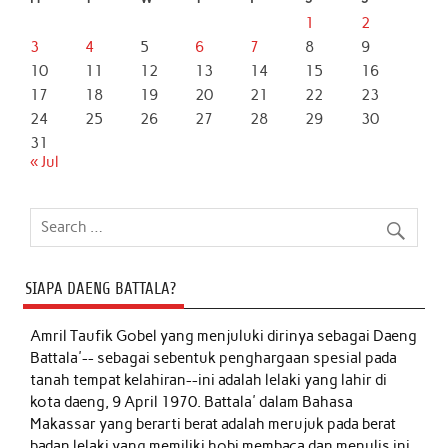
1
2
3
4
5
6
7
8
9
10
11
12
13
14
15
16
17
18
19
20
21
22
23
24
25
26
27
28
29
30
31
« Jul
SIAPA DAENG BATTALA?
Amril Taufik Gobel
yang menjuluki dirinya sebagai Daeng
Battala'-- sebagai sebentuk penghargaan spesial pada
tanah tempat kelahiran--ini adalah lelaki yang lahir di
kota daeng, 9 April 1970. Battala' dalam Bahasa
Makassar yang berarti berat adalah merujuk pada berat
badan lelaki yang memiliki hobi membaca dan menulis ini,