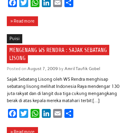
F
T
W
L
E
S
a
w
h
i
m
h
c
i
a
n
a
a
» Read more
e
t
t
k
i
r
b
t
s
e
l
e
Puisi
o
e
A
d
MENGENANG WS RENDRA : SAJAK SEBATANG
o
r
p
I
LISONG
k
p
n
Posted on
August 7, 2009
by
Amril Taufik Gobel
Sajak Sebatang Lisong oleh WS Rendra menghisap
sebatang lisong melihat Indonesia Raya mendengar 130
juta rakyat dan di langit dua tiga cukung mengangkang
berak di atas kepala mereka matahari terbit […]
F
T
W
L
E
S
a
w
h
i
m
h
c
i
a
n
a
a
» Read more