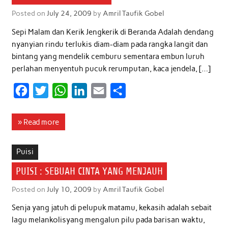
o
r
p
I
Posted on
July 24, 2009
by
Amril Taufik Gobel
k
p
n
Sepi Malam dan Kerik Jengkerik di Beranda Adalah dendang
nyanyian rindu terlukis diam-diam pada rangka langit dan
bintang yang mendelik cemburu sementara embun luruh
perlahan menyentuh pucuk rerumputan, kaca jendela, […]
F
T
W
L
E
S
a
w
h
i
m
h
c
i
a
n
a
a
» Read more
e
t
t
k
i
r
b
t
s
e
l
e
Puisi
o
e
A
d
PUISI : SEBUAH CINTA YANG MENJAUH
o
r
p
I
Posted on
July 10, 2009
by
Amril Taufik Gobel
k
p
n
Senja yang jatuh di pelupuk matamu, kekasih adalah sebait
lagu melankolisyang mengalun pilu pada barisan waktu,