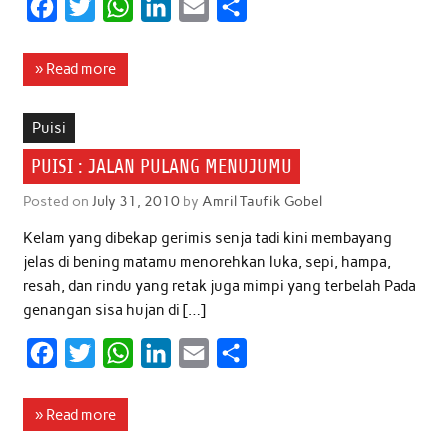
F
T
W
L
E
S
a
w
h
i
m
h
c
i
a
n
a
a
» Read more
e
t
t
k
i
r
b
t
s
e
l
e
Puisi
o
e
A
d
PUISI : JALAN PULANG MENUJUMU
o
r
p
I
Posted on
July 31, 2010
by
Amril Taufik Gobel
k
p
n
Kelam yang dibekap gerimis senja tadi kini membayang
jelas di bening matamu menorehkan luka, sepi, hampa,
resah, dan rindu yang retak juga mimpi yang terbelah Pada
genangan sisa hujan di […]
F
T
W
L
E
S
a
w
h
i
m
h
c
i
a
n
a
a
» Read more
e
t
t
k
i
r