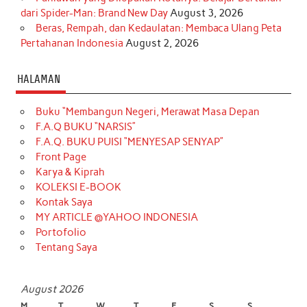
dari Spider-Man: Brand New Day
August 3, 2026
Beras, Rempah, dan Kedaulatan: Membaca Ulang Peta
Pertahanan Indonesia
August 2, 2026
HALAMAN
Buku “Membangun Negeri, Merawat Masa Depan
F.A.Q BUKU “NARSIS”
F.A.Q. BUKU PUISI “MENYESAP SENYAP”
Front Page
Karya & Kiprah
KOLEKSI E-BOOK
Kontak Saya
MY ARTICLE @YAHOO INDONESIA
Portofolio
Tentang Saya
August 2026
M
T
W
T
F
S
S