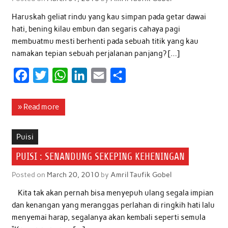
k
p
n
Haruskah geliat rindu yang kau simpan pada getar dawai
hati, bening kilau embun dan segaris cahaya pagi
membuatmu mesti berhenti pada sebuah titik yang kau
namakan tepian sebuah perjalanan panjang? […]
F
T
W
L
E
S
a
w
h
i
m
h
c
i
a
n
a
a
» Read more
e
t
t
k
i
r
b
t
s
e
l
e
Puisi
o
e
A
d
PUISI : SENANDUNG SEKEPING KEHENINGAN
o
r
p
I
Posted on
March 20, 2010
by
Amril Taufik Gobel
k
p
n
Kita tak akan pernah bisa menyepuh ulang segala impian
dan kenangan yang meranggas perlahan di ringkih hati lalu
menyemai harap, segalanya akan kembali seperti semula