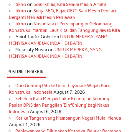
tikno
on
Soal Ikhlas, Kita Semua Masih Amatir
b
a
o
e
e
t
u
tikno
on
Senja SEO, Fajar GEO: Saat Mesin Pencari
o
g
k
r
d
e
b
Berganti Menjadi Mesin Penjawab
o
r
e
I
r
e
tikno
on
Nusantara di Persimpangan Gelombang:
Konstruksi Maritim, Laut Kita, dan Tanggung Jawab Kita
k
a
s
n
Amril Taufik Gobel
on
UNTUK MEREKA, YANG
m
t
MENYISAKAN JEJAK INDAH DI BATIN
Musniaty Musni
on
UNTUK MEREKA, YANG
MENYISAKAN JEJAK INDAH DI BATIN
POSTING TERAKHIR
Dari Gunting Pita ke Umur Layanan: Wajah Baru
Konstruksi Indonesia
August 7, 2026
Sebelum Kata Menjadi Luka: Kepergian Seorang
Pasien BPJS dan Panggilan ‘Einfühlung’ bagi Nakes
Indonesia
August 6, 2026
Ketika Tangan yang Membangun Negeri Mulai Menua
August 4, 2026
Pahlawan yang Dilupakan Kotanya: Belajar Bertahan