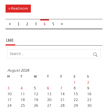
a
w
h
i
m
h
c
i
a
n
a
a
» Read more
e
t
t
k
i
r
b
t
s
e
l
e
«
1
2
3
4
5
»
o
e
A
d
o
r
p
I
CARI
k
p
n
August 2026
M
T
W
T
F
S
S
1
2
3
4
5
6
7
8
9
10
11
12
13
14
15
16
17
18
19
20
21
22
23
24
25
26
27
28
29
30