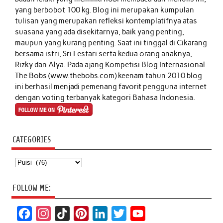
yang berbobot 100 kg. Blog ini merupakan kumpulan
tulisan yang merupakan refleksi kontemplatifnya atas
suasana yang ada disekitarnya, baik yang penting,
maupun yang kurang penting. Saat ini tinggal di Cikarang
bersama istri, Sri Lestari serta kedua orang anaknya,
Rizky dan Alya. Pada ajang Kompetisi Blog Internasional
The Bobs (www.thebobs.com) keenam tahun 2010 blog
ini berhasil menjadi pemenang favorit pengguna internet
dengan voting terbanyak kategori Bahasa Indonesia.
CATEGORIES
Categories
FOLLOW ME:
F
I
T
P
L
T
Y