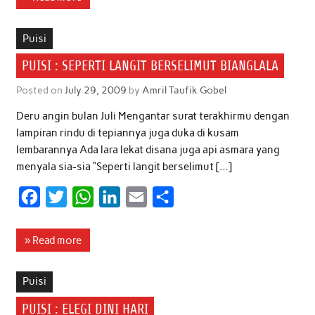
e
t
t
k
i
r
b
t
s
e
l
e
Puisi
o
e
A
d
PUISI : SEPERTI LANGIT BERSELIMUT BIANGLALA
o
r
p
I
Posted on
July 29, 2009
by
Amril Taufik Gobel
k
p
n
Deru angin bulan Juli Mengantar surat terakhirmu dengan
lampiran rindu di tepiannya juga duka di kusam
lembarannya Ada lara lekat disana juga api asmara yang
menyala sia-sia “Seperti langit berselimut […]
F
T
W
L
E
S
a
w
h
i
m
h
c
i
a
n
a
a
» Read more
e
t
t
k
i
r
b
t
s
e
l
e
Puisi
o
e
A
d
PUISI : ELEGI DINI HARI