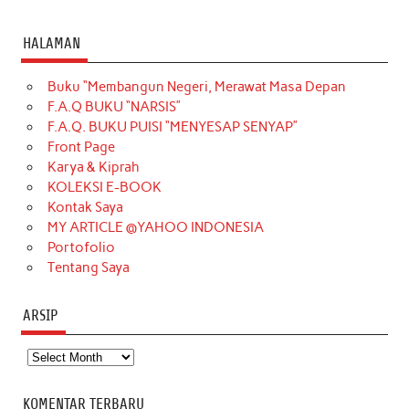
a
n
i
i
i
w
o
c
s
k
n
n
i
u
HALAMAN
e
t
T
t
k
t
T
Buku “Membangun Negeri, Merawat Masa Depan
b
a
o
e
e
t
u
F.A.Q BUKU “NARSIS”
o
g
k
r
d
e
b
F.A.Q. BUKU PUISI “MENYESAP SENYAP”
o
r
e
I
r
e
Front Page
Karya & Kiprah
k
a
s
n
KOLEKSI E-BOOK
m
t
Kontak Saya
MY ARTICLE @YAHOO INDONESIA
Portofolio
Tentang Saya
ARSIP
Arsip
KOMENTAR TERBARU