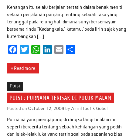
k
p
n
Kenangan itu selalu berjalan tertatih dalam benak meniti
sebuah perjalanan panjang tentang sebuah rasa yang
tertinggal pada relung hati dimana sunyi bersemayam
bersama rindu “Kadangkala,” katamu,”pada lirih sajak yang
kuterbangkan […]
F
T
W
L
E
S
a
w
h
i
m
h
c
i
a
n
a
a
» Read more
e
t
t
k
i
r
b
t
s
e
l
e
Puisi
o
e
A
d
PUISI : PURNAMA TERISAK DI PUCUK MALAM
o
r
p
I
Posted on
October 12, 2009
by
Amril Taufik Gobel
k
p
n
Purnama yang mengapung di rangka langit malam ini
seperti bercerita tentang sebuah kehilangan yang pedih
dan jejak-jejak luka yang tertinggal pada sepanjang bias