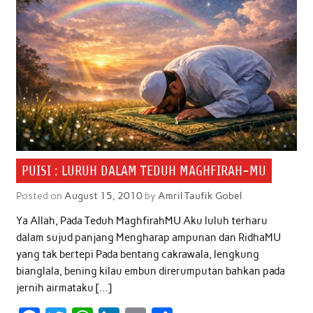
PUISI : LURUH DALAM TEDUH MAGHFIRAH-MU
Posted on
August 15, 2010
by
Amril Taufik Gobel
Ya Allah, Pada Teduh MaghfirahMU Aku luluh terharu
dalam sujud panjang Mengharap ampunan dan RidhaMU
yang tak bertepi Pada bentang cakrawala, lengkung
bianglala, bening kilau embun direrumputan bahkan pada
jernih airmataku […]