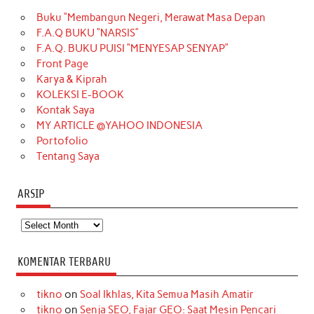
e
t
T
t
k
t
T
Buku “Membangun Negeri, Merawat Masa Depan
b
a
o
e
e
t
u
F.A.Q BUKU “NARSIS”
o
g
k
r
d
e
b
F.A.Q. BUKU PUISI “MENYESAP SENYAP”
o
r
e
I
r
e
Front Page
Karya & Kiprah
k
a
s
n
KOLEKSI E-BOOK
m
t
Kontak Saya
MY ARTICLE @YAHOO INDONESIA
Portofolio
Tentang Saya
ARSIP
Arsip
KOMENTAR TERBARU
tikno
on
Soal Ikhlas, Kita Semua Masih Amatir
tikno
on
Senja SEO, Fajar GEO: Saat Mesin Pencari