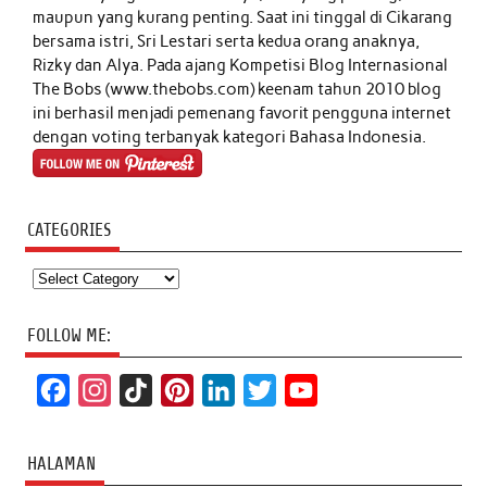
maupun yang kurang penting. Saat ini tinggal di Cikarang
bersama istri, Sri Lestari serta kedua orang anaknya,
Rizky dan Alya. Pada ajang Kompetisi Blog Internasional
The Bobs (www.thebobs.com) keenam tahun 2010 blog
ini berhasil menjadi pemenang favorit pengguna internet
dengan voting terbanyak kategori Bahasa Indonesia.
CATEGORIES
Categories
FOLLOW ME:
F
I
T
P
L
T
Y
a
n
i
i
i
w
o
c
s
k
n
n
i
u
HALAMAN