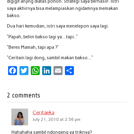
digigit anjing diatas pohon. Strategi saya berhasil!. Istri
saya akhirnya bisa melampiaskan ngidamnya memakan
bakso.
Dua hari kemudian, istri saya menelepon saya lagi.
“Papah, beliin bakso lagi ya…tapi..”
“Beres Mamah, tapi apa ?”
“Ceritain lagi dong, sambil makan bakso…”
F
T
W
L
E
S
a
w
h
i
m
h
c
i
a
n
a
a
2 comments
e
t
t
k
i
r
b
t
s
e
l
e
Ceritaeka
o
e
A
d
July 21, 2010 at 2:56 pm
o
r
p
I
Hahahaha sambil ndongeng ya triknya?
k
p
n