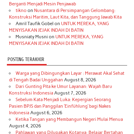
o
g
k
r
d
e
b
Berganti Menjadi Mesin Penjawab
o
r
e
I
r
e
tikno
on
Nusantara di Persimpangan Gelombang:
Konstruksi Maritim, Laut Kita, dan Tanggung Jawab Kita
k
a
s
n
Amril Taufik Gobel
on
UNTUK MEREKA, YANG
m
t
MENYISAKAN JEJAK INDAH DI BATIN
Musniaty Musni
on
UNTUK MEREKA, YANG
MENYISAKAN JEJAK INDAH DI BATIN
POSTING TERAKHIR
Warga yang Dibingungkan Layar : Merawat Akal Sehat
di Tengah Badai Unggahan
August 8, 2026
Dari Gunting Pita ke Umur Layanan: Wajah Baru
Konstruksi Indonesia
August 7, 2026
Sebelum Kata Menjadi Luka: Kepergian Seorang
Pasien BPJS dan Panggilan ‘Einfühlung’ bagi Nakes
Indonesia
August 6, 2026
Ketika Tangan yang Membangun Negeri Mulai Menua
August 4, 2026
Pahlawan yang Dilupakan Kotanya: Belajar Bertahan