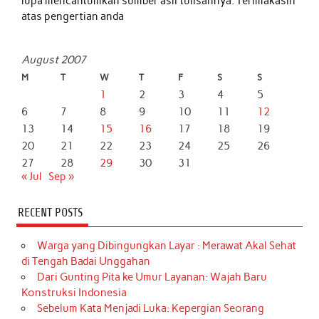
lupa mencantumkan sumber asli tulisannya. Terimakasih
atas pengertian anda
August 2007
M
T
W
T
F
S
S
1
2
3
4
5
6
7
8
9
10
11
12
13
14
15
16
17
18
19
20
21
22
23
24
25
26
27
28
29
30
31
« Jul
Sep »
RECENT POSTS
Warga yang Dibingungkan Layar : Merawat Akal Sehat
di Tengah Badai Unggahan
Dari Gunting Pita ke Umur Layanan: Wajah Baru
Konstruksi Indonesia
Sebelum Kata Menjadi Luka: Kepergian Seorang