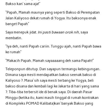
Bakso kan’ sama aja!”
“Papah, Mamah maunya yang seperti Bakso di Perempatan
Jalan Kaliyoso dekat rumah di Yogya. Itu baksonya enak
banget Papah”
Saya menepuk jidat.
Ini pasti bawaan orok nih
, saya
membatin.
“Iya deh, nanti Papah cariin. Tunggu ajah, nanti Papah bawa
ke rumah”
“Makacih Papah. Mamah sayaaaaang deh sama Papah!”
Teleponpun ditutup. Dan sayapun termangu kebingungan.
Dimana saya mesti mendapatkan bakso seenak bakso di
Kaliyoso ?. Masa’ sih saya mesti terbang ke Yogya, beli
bakso disana dan kembali lagi ke Jakarta di hari yang sama
?. Tiba-tiba terbersit ide di benak saya. Di daerah Pasar
Minggu (ketika itu, kami masih tinggal di rumah kontrakan
di Kompleks POMAD Kalibata)kan’ banyak Bakso yang