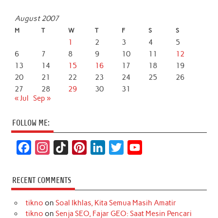
August 2007
M
T
W
T
F
S
S
1
2
3
4
5
6
7
8
9
10
11
12
13
14
15
16
17
18
19
20
21
22
23
24
25
26
27
28
29
30
31
« Jul
Sep »
FOLLOW ME:
F
I
T
P
L
T
Y
a
n
i
i
i
w
o
c
s
k
n
n
i
u
RECENT COMMENTS
e
t
T
t
k
t
T
tikno
on
Soal Ikhlas, Kita Semua Masih Amatir
b
a
o
e
e
t
u
tikno
on
Senja SEO, Fajar GEO: Saat Mesin Pencari