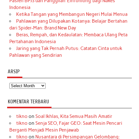
Pasien BPJS dan Panggilan ‘Einfühlung’ bagi Nakes
Indonesia
Ketika Tangan yang Membangun Negeri Mulai Menua
Pahlawan yang Dilupakan Kotanya: Belajar Bertahan
dari Spider-Man: Brand New Day
Beras, Rempah, dan Kedaulatan: Membaca Ulang Peta
Pertahanan Indonesia
Jaring yang Tak Pernah Putus: Catatan Cinta untuk
Pahlawan yang Sendirian
ARSIP
Arsip
KOMENTAR TERBARU
tikno
on
Soal Ikhlas, Kita Semua Masih Amatir
tikno
on
Senja SEO, Fajar GEO: Saat Mesin Pencari
Berganti Menjadi Mesin Penjawab
tikno
on
Nusantara di Persimpangan Gelombang: