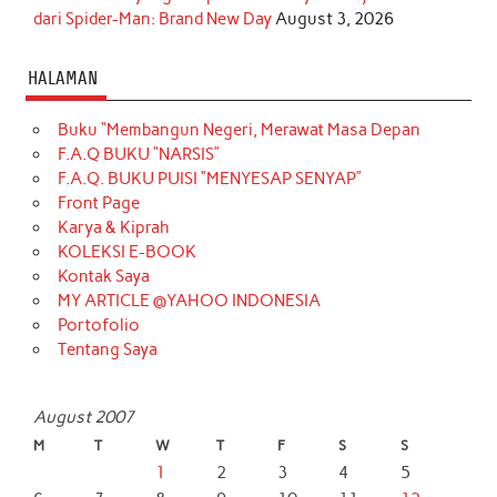
dari Spider-Man: Brand New Day
August 3, 2026
HALAMAN
Buku “Membangun Negeri, Merawat Masa Depan
F.A.Q BUKU “NARSIS”
F.A.Q. BUKU PUISI “MENYESAP SENYAP”
Front Page
Karya & Kiprah
KOLEKSI E-BOOK
Kontak Saya
MY ARTICLE @YAHOO INDONESIA
Portofolio
Tentang Saya
August 2007
M
T
W
T
F
S
S
1
2
3
4
5