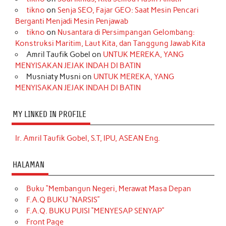
tikno
on
Senja SEO, Fajar GEO: Saat Mesin Pencari
Berganti Menjadi Mesin Penjawab
tikno
on
Nusantara di Persimpangan Gelombang:
Konstruksi Maritim, Laut Kita, dan Tanggung Jawab Kita
Amril Taufik Gobel
on
UNTUK MEREKA, YANG
MENYISAKAN JEJAK INDAH DI BATIN
Musniaty Musni
on
UNTUK MEREKA, YANG
MENYISAKAN JEJAK INDAH DI BATIN
MY LINKED IN PROFILE
Ir. Amril Taufik Gobel, S.T, IPU, ASEAN Eng.
HALAMAN
Buku “Membangun Negeri, Merawat Masa Depan
F.A.Q BUKU “NARSIS”
F.A.Q. BUKU PUISI “MENYESAP SENYAP”
Front Page