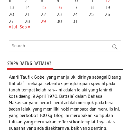
6
7
8
9
10
11
12
13
14
15
16
17
18
19
20
21
22
23
24
25
26
27
28
29
30
31
« Jul
Sep »
SIAPA DAENG BATTALA?
Amril Taufik Gobel
yang menjuluki dirinya sebagai Daeng
Battala'-- sebagai sebentuk penghargaan spesial pada
tanah tempat kelahiran--ini adalah lelaki yang lahir di
kota daeng, 9 April 1970. Battala' dalam Bahasa
Makassar yang berarti berat adalah merujuk pada berat
badan lelaki yang memiliki hobi membaca dan menulis ini,
yang berbobot 100 kg. Blog ini merupakan kumpulan
tulisan yang merupakan refleksi kontemplatifnya atas
suasana yang ada disekitarnya, baik yang penting,