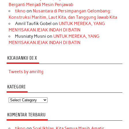
Berganti Menjadi Mesin Penjawab
tikno
on
Nusantara di Persimpangan Gelombang:
Konstruksi Maritim, Laut Kita, dan Tanggung Jawab Kita
Amril Taufik Gobel
on
UNTUK MEREKA, YANG
MENYISAKAN JEJAK INDAH DI BATIN
Musniaty Musni
on
UNTUK MEREKA, YANG
MENYISAKAN JEJAK INDAH DI BATIN
KICAUANKU DI X
Tweets by amriltg
KATEGORI
Kategori
KOMENTAR TERBARU
tikno
on
Soal Ikhlas, Kita Semua Masih Amatir