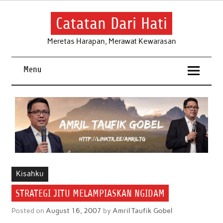
Skip
to
content
Catatan Dari Hati
Meretas Harapan, Merawat Kewarasan
Menu
Kisahku
STRATEGI JITU MELAMPIASKAN NGIDAM
Posted on
August 16, 2007
by
Amril Taufik Gobel