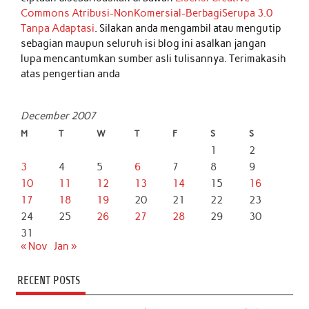
Commons Atribusi-NonKomersial-BerbagiSerupa 3.0
Tanpa Adaptasi
. Silakan anda mengambil atau mengutip
sebagian maupun seluruh isi blog ini asalkan jangan
lupa mencantumkan sumber asli tulisannya. Terimakasih
atas pengertian anda
December 2007
M
T
W
T
F
S
S
1
2
3
4
5
6
7
8
9
10
11
12
13
14
15
16
17
18
19
20
21
22
23
24
25
26
27
28
29
30
31
« Nov
Jan »
RECENT POSTS