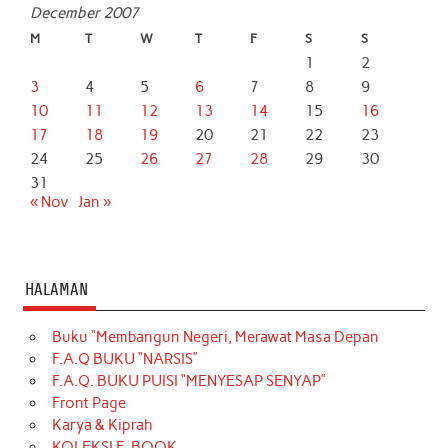
December 2007
M
T
W
T
F
S
S
1
2
3
4
5
6
7
8
9
10
11
12
13
14
15
16
17
18
19
20
21
22
23
24
25
26
27
28
29
30
31
« Nov
Jan »
HALAMAN
Buku “Membangun Negeri, Merawat Masa Depan
F.A.Q BUKU “NARSIS”
F.A.Q. BUKU PUISI “MENYESAP SENYAP”
Front Page
Karya & Kiprah
KOLEKSI E-BOOK