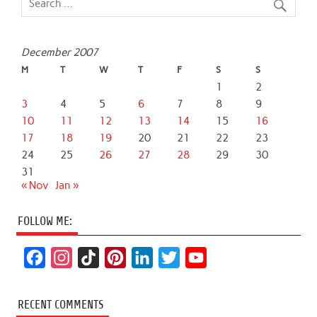
December 2007
M
T
W
T
F
S
S
1
2
3
4
5
6
7
8
9
10
11
12
13
14
15
16
17
18
19
20
21
22
23
24
25
26
27
28
29
30
31
« Nov
Jan »
FOLLOW ME:
F
I
T
P
L
T
Y
a
n
i
i
i
w
o
c
s
k
n
n
i
u
RECENT COMMENTS