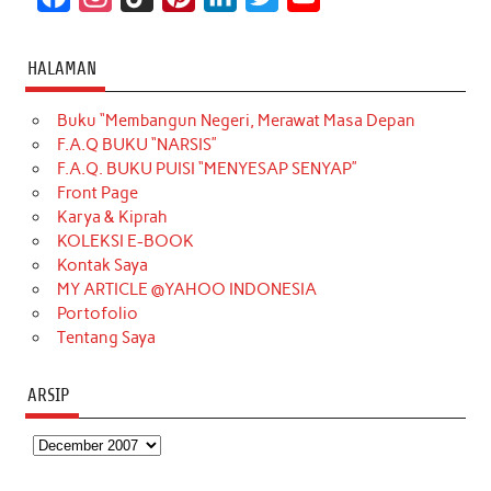
a
n
i
i
i
w
o
c
s
k
n
n
i
u
HALAMAN
e
t
T
t
k
t
T
Buku “Membangun Negeri, Merawat Masa Depan
b
a
o
e
e
t
u
F.A.Q BUKU “NARSIS”
o
g
k
r
d
e
b
F.A.Q. BUKU PUISI “MENYESAP SENYAP”
o
r
e
I
r
e
Front Page
Karya & Kiprah
k
a
s
n
KOLEKSI E-BOOK
m
t
Kontak Saya
MY ARTICLE @YAHOO INDONESIA
Portofolio
Tentang Saya
ARSIP
Arsip