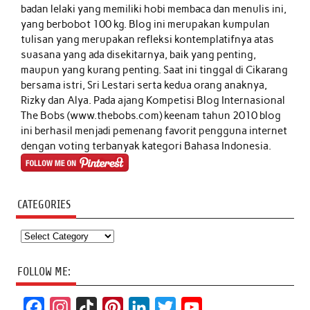
badan lelaki yang memiliki hobi membaca dan menulis ini,
yang berbobot 100 kg. Blog ini merupakan kumpulan
tulisan yang merupakan refleksi kontemplatifnya atas
suasana yang ada disekitarnya, baik yang penting,
maupun yang kurang penting. Saat ini tinggal di Cikarang
bersama istri, Sri Lestari serta kedua orang anaknya,
Rizky dan Alya. Pada ajang Kompetisi Blog Internasional
The Bobs (www.thebobs.com) keenam tahun 2010 blog
ini berhasil menjadi pemenang favorit pengguna internet
dengan voting terbanyak kategori Bahasa Indonesia.
CATEGORIES
Categories
FOLLOW ME:
F
I
T
P
L
T
Y