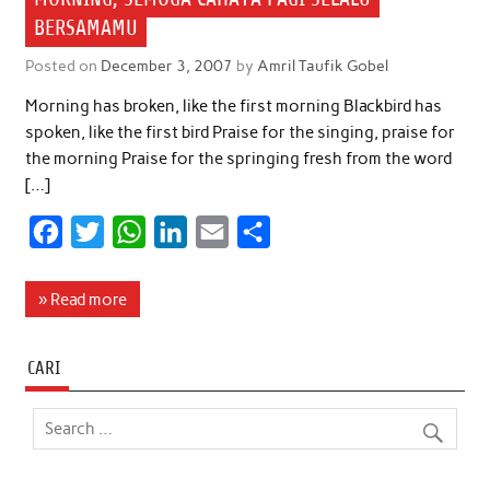
BERSAMAMU
Posted on
December 3, 2007
by
Amril Taufik Gobel
Morning has broken, like the first morning Blackbird has
spoken, like the first bird Praise for the singing, praise for
the morning Praise for the springing fresh from the word
[…]
F
T
W
L
E
S
a
w
h
i
m
h
c
i
a
n
a
a
» Read more
e
t
t
k
i
r
b
t
s
e
l
e
CARI
o
e
A
d
o
r
p
I
k
p
n