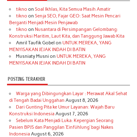
e
t
T
t
k
t
T
tikno
on
Soal Ikhlas, Kita Semua Masih Amatir
b
a
o
e
e
t
u
tikno
on
Senja SEO, Fajar GEO: Saat Mesin Pencari
o
g
k
r
d
e
b
Berganti Menjadi Mesin Penjawab
o
r
e
I
r
e
tikno
on
Nusantara di Persimpangan Gelombang:
Konstruksi Maritim, Laut Kita, dan Tanggung Jawab Kita
k
a
s
n
Amril Taufik Gobel
on
UNTUK MEREKA, YANG
m
t
MENYISAKAN JEJAK INDAH DI BATIN
Musniaty Musni
on
UNTUK MEREKA, YANG
MENYISAKAN JEJAK INDAH DI BATIN
POSTING TERAKHIR
Warga yang Dibingungkan Layar : Merawat Akal Sehat
di Tengah Badai Unggahan
August 8, 2026
Dari Gunting Pita ke Umur Layanan: Wajah Baru
Konstruksi Indonesia
August 7, 2026
Sebelum Kata Menjadi Luka: Kepergian Seorang
Pasien BPJS dan Panggilan ‘Einfühlung’ bagi Nakes
Indonesia
August 6, 2026