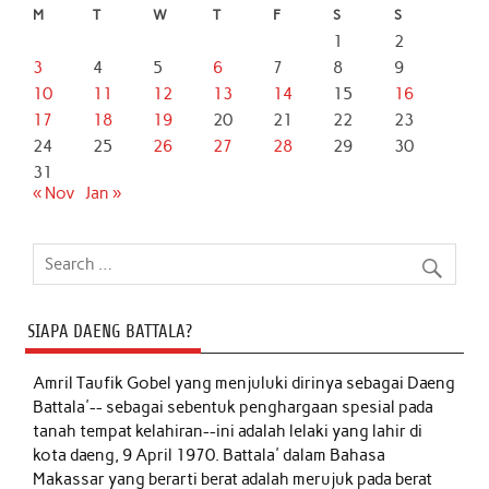
M
T
W
T
F
S
S
1
2
3
4
5
6
7
8
9
10
11
12
13
14
15
16
17
18
19
20
21
22
23
24
25
26
27
28
29
30
31
« Nov
Jan »
SIAPA DAENG BATTALA?
Amril Taufik Gobel
yang menjuluki dirinya sebagai Daeng
Battala'-- sebagai sebentuk penghargaan spesial pada
tanah tempat kelahiran--ini adalah lelaki yang lahir di
kota daeng, 9 April 1970. Battala' dalam Bahasa
Makassar yang berarti berat adalah merujuk pada berat