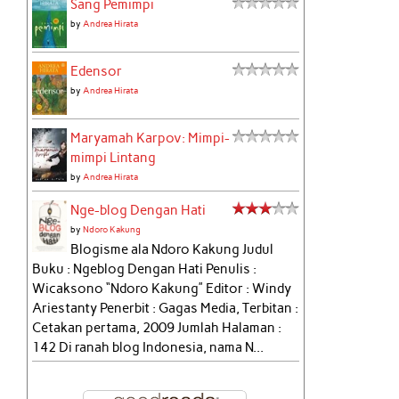
Sang Pemimpi
by
Andrea Hirata
Edensor
by
Andrea Hirata
Maryamah Karpov: Mimpi-
mimpi Lintang
by
Andrea Hirata
Nge-blog Dengan Hati
by
Ndoro Kakung
Blogisme ala Ndoro Kakung Judul
Buku : Ngeblog Dengan Hati Penulis :
Wicaksono “Ndoro Kakung” Editor : Windy
Ariestanty Penerbit : Gagas Media, Terbitan :
Cetakan pertama, 2009 Jumlah Halaman :
142 Di ranah blog Indonesia, nama N...