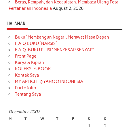
Beras, Rempah, dan Kedaulatan: Membaca Ulang Peta
Pertahanan Indonesia
August 2, 2026
HALAMAN
Buku “Membangun Negeri, Merawat Masa Depan
F.A.Q BUKU “NARSIS”
F.A.Q. BUKU PUISI “MENYESAP SENYAP”
Front Page
Karya & Kiprah
KOLEKSI E-BOOK
Kontak Saya
MY ARTICLE @YAHOO INDONESIA
Portofolio
Tentang Saya
December 2007
M
T
W
T
F
S
S
1
2