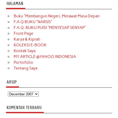
c
s
k
n
n
i
u
HALAMAN
e
t
T
t
k
t
T
Buku “Membangun Negeri, Merawat Masa Depan
b
a
o
e
e
t
u
F.A.Q BUKU “NARSIS”
o
g
k
r
d
e
b
F.A.Q. BUKU PUISI “MENYESAP SENYAP”
o
r
e
I
r
e
Front Page
Karya & Kiprah
k
a
s
n
KOLEKSI E-BOOK
m
t
Kontak Saya
MY ARTICLE @YAHOO INDONESIA
Portofolio
Tentang Saya
ARSIP
Arsip
KOMENTAR TERBARU