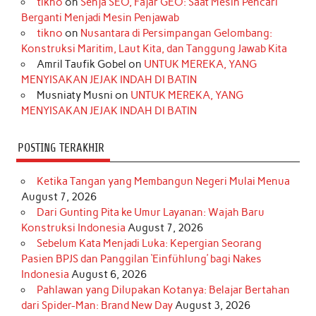
tikno
on
Senja SEO, Fajar GEO: Saat Mesin Pencari
o
g
k
r
d
e
b
Berganti Menjadi Mesin Penjawab
o
r
e
I
r
e
tikno
on
Nusantara di Persimpangan Gelombang:
Konstruksi Maritim, Laut Kita, dan Tanggung Jawab Kita
k
a
s
n
Amril Taufik Gobel
on
UNTUK MEREKA, YANG
m
t
MENYISAKAN JEJAK INDAH DI BATIN
Musniaty Musni
on
UNTUK MEREKA, YANG
MENYISAKAN JEJAK INDAH DI BATIN
POSTING TERAKHIR
Ketika Tangan yang Membangun Negeri Mulai Menua
August 7, 2026
Dari Gunting Pita ke Umur Layanan: Wajah Baru
Konstruksi Indonesia
August 7, 2026
Sebelum Kata Menjadi Luka: Kepergian Seorang
Pasien BPJS dan Panggilan ‘Einfühlung’ bagi Nakes
Indonesia
August 6, 2026
Pahlawan yang Dilupakan Kotanya: Belajar Bertahan
dari Spider-Man: Brand New Day
August 3, 2026