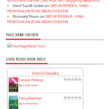
Konstruksi Maritim, Laut Kita, dan Tanggung Jawab Kita
Amril Taufik Gobel
on
UNTUK MEREKA, YANG
MENYISAKAN JEJAK INDAH DI BATIN
Musniaty Musni
on
UNTUK MEREKA, YANG
MENYISAKAN JEJAK INDAH DI BATIN
PAGE RANK CHECKER
GOOD READS BOOK SHELF
Amril's books
Laskar Pelangi
by
Andrea Hirata
Sang Pemimpi
by
Andrea Hirata