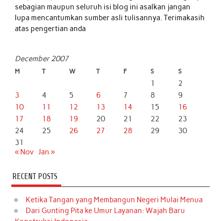
sebagian maupun seluruh isi blog ini asalkan jangan
lupa mencantumkan sumber asli tulisannya. Terimakasih
atas pengertian anda
December 2007
M
T
W
T
F
S
S
1
2
3
4
5
6
7
8
9
10
11
12
13
14
15
16
17
18
19
20
21
22
23
24
25
26
27
28
29
30
31
« Nov
Jan »
RECENT POSTS
Ketika Tangan yang Membangun Negeri Mulai Menua
Dari Gunting Pita ke Umur Layanan: Wajah Baru