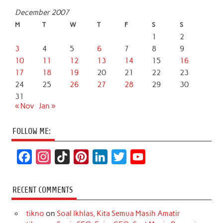
December 2007
M
T
W
T
F
S
S
1
2
3
4
5
6
7
8
9
10
11
12
13
14
15
16
17
18
19
20
21
22
23
24
25
26
27
28
29
30
31
« Nov
Jan »
FOLLOW ME:
F
I
T
P
L
T
Y
a
n
i
i
i
w
o
c
s
k
n
n
i
u
RECENT COMMENTS
e
t
T
t
k
t
T
tikno
on
Soal Ikhlas, Kita Semua Masih Amatir
b
a
o
e
e
t
u