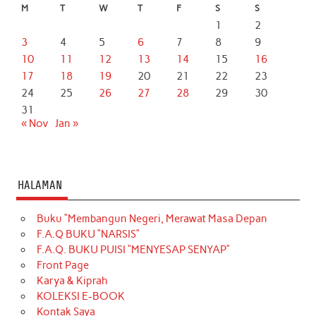
M
T
W
T
F
S
S
1
2
3
4
5
6
7
8
9
10
11
12
13
14
15
16
17
18
19
20
21
22
23
24
25
26
27
28
29
30
31
« Nov
Jan »
HALAMAN
Buku “Membangun Negeri, Merawat Masa Depan
F.A.Q BUKU “NARSIS”
F.A.Q. BUKU PUISI “MENYESAP SENYAP”
Front Page
Karya & Kiprah
KOLEKSI E-BOOK
Kontak Saya