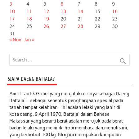
3
4
5
6
7
8
9
10
11
12
13
14
15
16
17
18
19
20
21
22
23
24
25
26
27
28
29
30
31
« Nov
Jan »
SIAPA DAENG BATTALA?
Amril Taufik Gobel
yang menjuluki dirinya sebagai Daeng
Battala'-- sebagai sebentuk penghargaan spesial pada
tanah tempat kelahiran--ini adalah lelaki yang lahir di
kota daeng, 9 April 1970. Battala' dalam Bahasa
Makassar yang berarti berat adalah merujuk pada berat
badan lelaki yang memiliki hobi membaca dan menulis ini,
yang berbobot 100 kg. Blog ini merupakan kumpulan