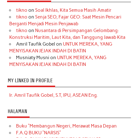
tikno
on
Soal Ikhlas, Kita Semua Masih Amatir
tikno
on
Senja SEO, Fajar GEO: Saat Mesin Pencari
Berganti Menjadi Mesin Penjawab
tikno
on
Nusantara di Persimpangan Gelombang:
Konstruksi Maritim, Laut Kita, dan Tanggung Jawab Kita
Amril Taufik Gobel
on
UNTUK MEREKA, YANG
MENYISAKAN JEJAK INDAH DI BATIN
Musniaty Musni
on
UNTUK MEREKA, YANG
MENYISAKAN JEJAK INDAH DI BATIN
MY LINKED IN PROFILE
Ir. Amril Taufik Gobel, S.T, IPU, ASEAN Eng.
HALAMAN
Buku “Membangun Negeri, Merawat Masa Depan
F.A.Q BUKU “NARSIS”