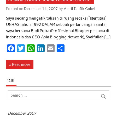
Posted on
December 14, 2007
by
Amril Taufik Gobel
Saya sedang mengetik tulisan di ruang redaksi “Identitas”
UNHAS tahun 1992 DALAM sebuah perbincangan santai
saya bersama Budi Putra (Proffesional Blogger pertama di
Indonesia dan CEO Asia Blogging Network), Syaifullah […]
F
T
W
L
E
S
a
w
h
i
m
h
c
i
a
n
a
a
» Read more
e
t
t
k
i
r
b
t
s
e
l
e
CARI
o
e
A
d
o
r
p
I
k
p
n
December 2007