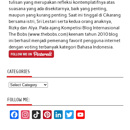
tulisan yang merupakan refleksi kontemplatifnya atas
suasana yang ada disekitarnya, baik yang penting,
maupun yang kurang penting. Saat ini tinggal di Cikarang
bersama istri, Sri Lestari serta kedua orang anaknya,
Rizky dan Alya. Pada ajang Kompetisi Blog Internasional
The Bobs (www.thebobs.com) keenam tahun 2010 blog
ini berhasil menjadi pemenang favorit pengguna internet
dengan voting terbanyak kategori Bahasa Indonesia.
CATEGORIES
Categories
FOLLOW ME:
F
I
T
P
L
T
Y
a
n
i
i
i
w
o