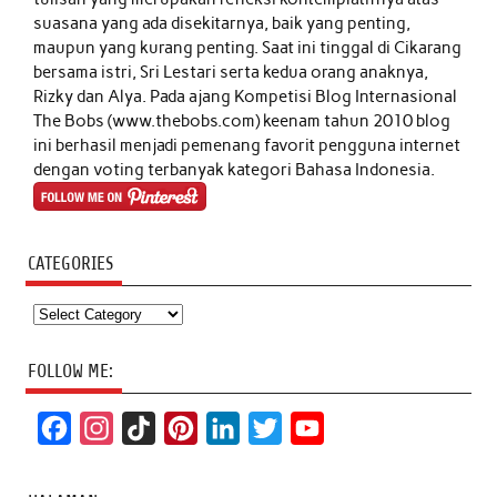
suasana yang ada disekitarnya, baik yang penting,
maupun yang kurang penting. Saat ini tinggal di Cikarang
bersama istri, Sri Lestari serta kedua orang anaknya,
Rizky dan Alya. Pada ajang Kompetisi Blog Internasional
The Bobs (www.thebobs.com) keenam tahun 2010 blog
ini berhasil menjadi pemenang favorit pengguna internet
dengan voting terbanyak kategori Bahasa Indonesia.
CATEGORIES
Categories
FOLLOW ME:
F
I
T
P
L
T
Y
a
n
i
i
i
w
o
c
s
k
n
n
i
u