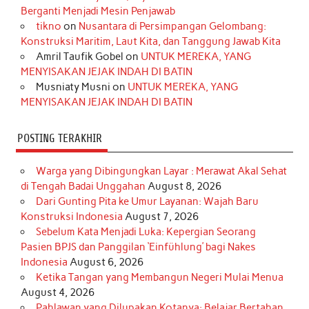
o
g
k
r
d
e
b
Berganti Menjadi Mesin Penjawab
o
r
e
I
r
e
tikno
on
Nusantara di Persimpangan Gelombang:
Konstruksi Maritim, Laut Kita, dan Tanggung Jawab Kita
k
a
s
n
Amril Taufik Gobel
on
UNTUK MEREKA, YANG
m
t
MENYISAKAN JEJAK INDAH DI BATIN
Musniaty Musni
on
UNTUK MEREKA, YANG
MENYISAKAN JEJAK INDAH DI BATIN
POSTING TERAKHIR
Warga yang Dibingungkan Layar : Merawat Akal Sehat
di Tengah Badai Unggahan
August 8, 2026
Dari Gunting Pita ke Umur Layanan: Wajah Baru
Konstruksi Indonesia
August 7, 2026
Sebelum Kata Menjadi Luka: Kepergian Seorang
Pasien BPJS dan Panggilan ‘Einfühlung’ bagi Nakes
Indonesia
August 6, 2026
Ketika Tangan yang Membangun Negeri Mulai Menua
August 4, 2026
Pahlawan yang Dilupakan Kotanya: Belajar Bertahan