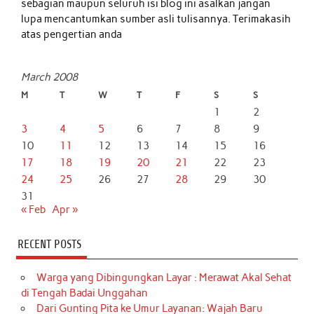
sebagian maupun seluruh isi blog ini asalkan jangan
lupa mencantumkan sumber asli tulisannya. Terimakasih
atas pengertian anda
March 2008
M
T
W
T
F
S
S
1
2
3
4
5
6
7
8
9
10
11
12
13
14
15
16
17
18
19
20
21
22
23
24
25
26
27
28
29
30
31
« Feb
Apr »
RECENT POSTS
Warga yang Dibingungkan Layar : Merawat Akal Sehat
di Tengah Badai Unggahan
Dari Gunting Pita ke Umur Layanan: Wajah Baru