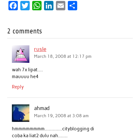
F
T
W
L
E
S
a
w
h
i
m
h
c
i
a
n
a
a
2 comments
e
t
t
k
i
r
b
t
s
e
l
e
rusle
o
e
A
d
March 18, 2008 at 12:17 pm
o
r
p
I
wah 7x lipat….
k
p
n
mauuuu he4
Reply
ahmad
March 19, 2008 at 3:08 am
hmmmmmmmm………….cityblogging di
coba ka liat2 dulu nah…….