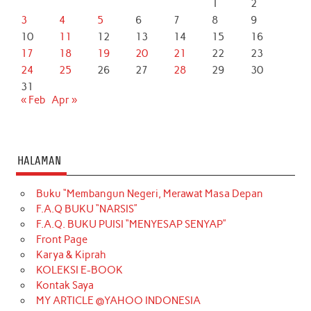
1
2
3
4
5
6
7
8
9
10
11
12
13
14
15
16
17
18
19
20
21
22
23
24
25
26
27
28
29
30
31
« Feb
Apr »
HALAMAN
Buku “Membangun Negeri, Merawat Masa Depan
F.A.Q BUKU “NARSIS”
F.A.Q. BUKU PUISI “MENYESAP SENYAP”
Front Page
Karya & Kiprah
KOLEKSI E-BOOK
Kontak Saya
MY ARTICLE @YAHOO INDONESIA