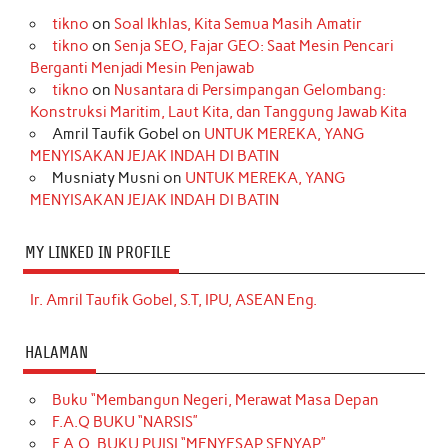
tikno
on
Soal Ikhlas, Kita Semua Masih Amatir
tikno
on
Senja SEO, Fajar GEO: Saat Mesin Pencari
Berganti Menjadi Mesin Penjawab
tikno
on
Nusantara di Persimpangan Gelombang:
Konstruksi Maritim, Laut Kita, dan Tanggung Jawab Kita
Amril Taufik Gobel
on
UNTUK MEREKA, YANG
MENYISAKAN JEJAK INDAH DI BATIN
Musniaty Musni
on
UNTUK MEREKA, YANG
MENYISAKAN JEJAK INDAH DI BATIN
MY LINKED IN PROFILE
Ir. Amril Taufik Gobel, S.T, IPU, ASEAN Eng.
HALAMAN
Buku “Membangun Negeri, Merawat Masa Depan
F.A.Q BUKU “NARSIS”
F.A.Q. BUKU PUISI “MENYESAP SENYAP”