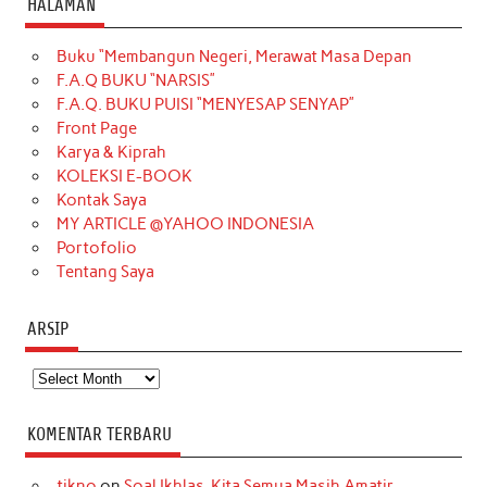
HALAMAN
e
t
T
t
k
t
T
Buku “Membangun Negeri, Merawat Masa Depan
b
a
o
e
e
t
u
F.A.Q BUKU “NARSIS”
o
g
k
r
d
e
b
F.A.Q. BUKU PUISI “MENYESAP SENYAP”
o
r
e
I
r
e
Front Page
Karya & Kiprah
k
a
s
n
KOLEKSI E-BOOK
m
t
Kontak Saya
MY ARTICLE @YAHOO INDONESIA
Portofolio
Tentang Saya
ARSIP
Arsip
KOMENTAR TERBARU
tikno
on
Soal Ikhlas, Kita Semua Masih Amatir