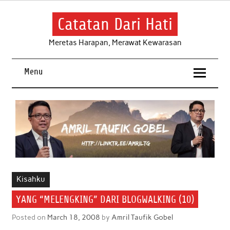
Skip
to
content
Catatan Dari Hati
Meretas Harapan, Merawat Kewarasan
Menu
Kisahku
YANG “MELENGKING” DARI BLOGWALKING (10)
Posted on
March 18, 2008
by
Amril Taufik Gobel