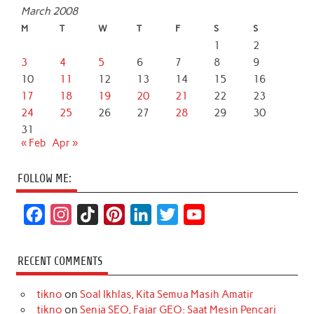
March 2008
M
T
W
T
F
S
S
1
2
3
4
5
6
7
8
9
10
11
12
13
14
15
16
17
18
19
20
21
22
23
24
25
26
27
28
29
30
31
« Feb
Apr »
FOLLOW ME:
F
I
T
P
L
T
Y
a
n
i
i
i
w
o
c
s
k
n
n
i
u
RECENT COMMENTS
e
t
T
t
k
t
T
tikno
on
Soal Ikhlas, Kita Semua Masih Amatir
b
a
o
e
e
t
u
tikno
on
Senja SEO, Fajar GEO: Saat Mesin Pencari