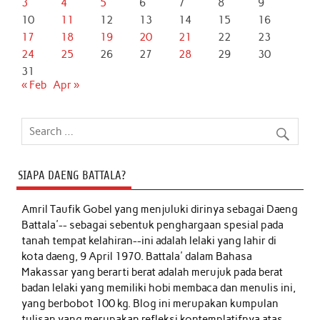
3
4
5
6
7
8
9
10
11
12
13
14
15
16
17
18
19
20
21
22
23
24
25
26
27
28
29
30
31
« Feb
Apr »
SIAPA DAENG BATTALA?
Amril Taufik Gobel
yang menjuluki dirinya sebagai Daeng
Battala'-- sebagai sebentuk penghargaan spesial pada
tanah tempat kelahiran--ini adalah lelaki yang lahir di
kota daeng, 9 April 1970. Battala' dalam Bahasa
Makassar yang berarti berat adalah merujuk pada berat
badan lelaki yang memiliki hobi membaca dan menulis ini,
yang berbobot 100 kg. Blog ini merupakan kumpulan
tulisan yang merupakan refleksi kontemplatifnya atas