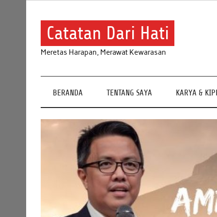
Skip
to
content
Catatan Dari Hati
Meretas Harapan, Merawat Kewarasan
BERANDA
TENTANG SAYA
KARYA & KI