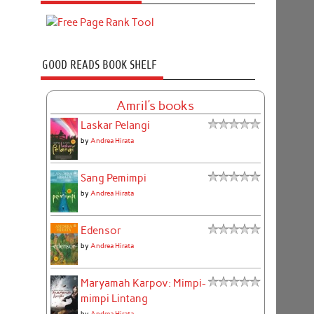
GOOD READS BOOK SHELF
Amril's books
Laskar Pelangi
by
Andrea Hirata
Sang Pemimpi
by
Andrea Hirata
Edensor
by
Andrea Hirata
Maryamah Karpov: Mimpi-
mimpi Lintang
by
Andrea Hirata