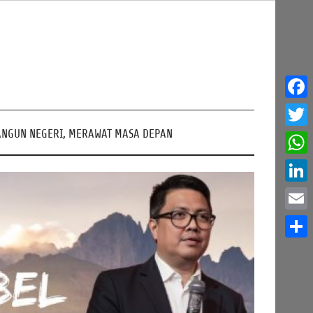
Face
NGUN NEGERI, MERAWAT MASA DEPAN
Twitt
What
Linke
Email
Share