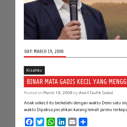
DAY:
MARCH 19, 2008
Kisahku
BINAR MATA GADIS KECIL YANG MENGG
Posted on
March 19, 2008
by
Amril Taufik Gobel
Anak sekecil itu berkelahi dengan waktu Demi satu im
waktu Dipaksa pecahkan karang lemah jarimu terkepal
F
T
W
L
E
S