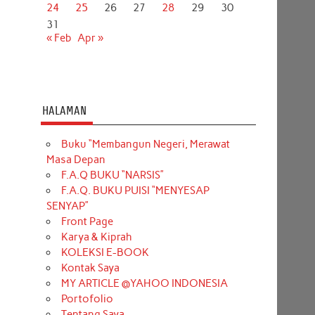
24
25
26
27
28
29
30
31
« Feb
Apr »
HALAMAN
Buku “Membangun Negeri, Merawat
Masa Depan
F.A.Q BUKU “NARSIS”
F.A.Q. BUKU PUISI “MENYESAP
SENYAP”
Front Page
Karya & Kiprah
KOLEKSI E-BOOK
Kontak Saya
MY ARTICLE @YAHOO INDONESIA
Portofolio
Tentang Saya