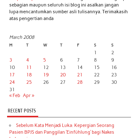
sebagian maupun seluruh isi blog ini asalkan jangan
lupa mencantumkan sumber asli tulisannya. Terimakasih
atas pengertian anda
March 2008
M
T
W
T
F
S
S
1
2
3
4
5
6
7
8
9
10
11
12
13
14
15
16
17
18
19
20
21
22
23
24
25
26
27
28
29
30
31
« Feb
Apr »
RECENT POSTS
Sebelum Kata Menjadi Luka: Kepergian Seorang
Pasien BPJS dan Panggilan ‘Einfühlung’ bagi Nakes