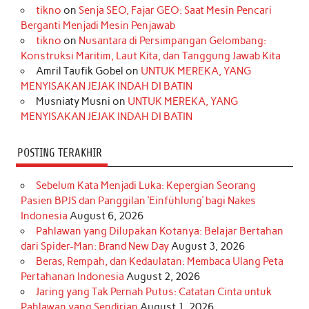
tikno
on
Senja SEO, Fajar GEO: Saat Mesin Pencari
o
g
k
r
d
e
b
Berganti Menjadi Mesin Penjawab
o
r
e
I
r
e
tikno
on
Nusantara di Persimpangan Gelombang:
Konstruksi Maritim, Laut Kita, dan Tanggung Jawab Kita
k
a
s
n
Amril Taufik Gobel
on
UNTUK MEREKA, YANG
m
t
MENYISAKAN JEJAK INDAH DI BATIN
Musniaty Musni
on
UNTUK MEREKA, YANG
MENYISAKAN JEJAK INDAH DI BATIN
POSTING TERAKHIR
Sebelum Kata Menjadi Luka: Kepergian Seorang
Pasien BPJS dan Panggilan ‘Einfühlung’ bagi Nakes
Indonesia
August 6, 2026
Pahlawan yang Dilupakan Kotanya: Belajar Bertahan
dari Spider-Man: Brand New Day
August 3, 2026
Beras, Rempah, dan Kedaulatan: Membaca Ulang Peta
Pertahanan Indonesia
August 2, 2026
Jaring yang Tak Pernah Putus: Catatan Cinta untuk
Pahlawan yang Sendirian
August 1, 2026