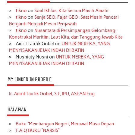
tikno
on
Soal Ikhlas, Kita Semua Masih Amatir
tikno
on
Senja SEO, Fajar GEO: Saat Mesin Pencari
Berganti Menjadi Mesin Penjawab
tikno
on
Nusantara di Persimpangan Gelombang:
Konstruksi Maritim, Laut Kita, dan Tanggung Jawab Kita
Amril Taufik Gobel
on
UNTUK MEREKA, YANG
MENYISAKAN JEJAK INDAH DI BATIN
Musniaty Musni
on
UNTUK MEREKA, YANG
MENYISAKAN JEJAK INDAH DI BATIN
MY LINKED IN PROFILE
Ir. Amril Taufik Gobel, S.T, IPU, ASEAN Eng.
HALAMAN
Buku “Membangun Negeri, Merawat Masa Depan
F.A.Q BUKU “NARSIS”