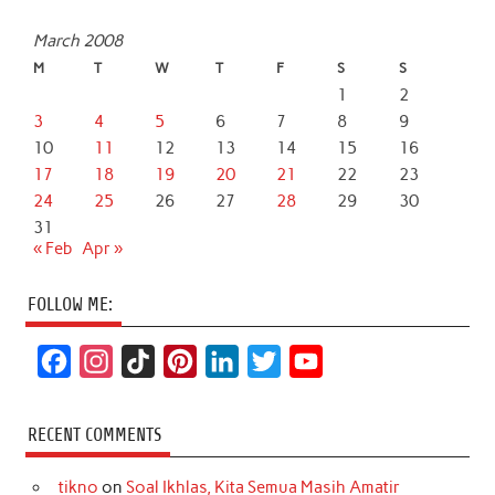
March 2008
M
T
W
T
F
S
S
1
2
3
4
5
6
7
8
9
10
11
12
13
14
15
16
17
18
19
20
21
22
23
24
25
26
27
28
29
30
31
« Feb
Apr »
FOLLOW ME:
F
I
T
P
L
T
Y
a
n
i
i
i
w
o
c
s
k
n
n
i
u
RECENT COMMENTS
e
t
T
t
k
t
T
tikno
on
Soal Ikhlas, Kita Semua Masih Amatir
b
a
o
e
e
t
u