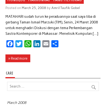
Posted on
March 25, 2008
by
Amril Taufik Gobel
MATAHARI sudah turun ke peraduannya saat saya tiba di
gerbang Taman Ismail Marzuki (TIM), Senin, 24 Maret 2008
untuk menghadiri Diskusi dengan tema Perkembangan
Sastra Kontemporer di Makassar: Menelisik Kumpulan […]
F
T
W
L
E
S
a
w
h
i
m
h
c
i
a
n
a
a
» Read more
e
t
t
k
i
r
b
t
s
e
l
e
CARI
o
e
A
d
o
r
p
I
k
p
n
March 2008