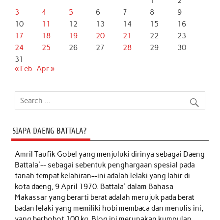
1
2
3
4
5
6
7
8
9
10
11
12
13
14
15
16
17
18
19
20
21
22
23
24
25
26
27
28
29
30
31
« Feb
Apr »
SIAPA DAENG BATTALA?
Amril Taufik Gobel
yang menjuluki dirinya sebagai Daeng
Battala'-- sebagai sebentuk penghargaan spesial pada
tanah tempat kelahiran--ini adalah lelaki yang lahir di
kota daeng, 9 April 1970. Battala' dalam Bahasa
Makassar yang berarti berat adalah merujuk pada berat
badan lelaki yang memiliki hobi membaca dan menulis ini,
yang berbobot 100 kg. Blog ini merupakan kumpulan