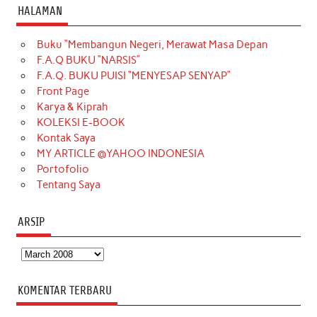
c
s
k
n
n
i
u
HALAMAN
e
t
T
t
k
t
T
Buku “Membangun Negeri, Merawat Masa Depan
b
a
o
e
e
t
u
F.A.Q BUKU “NARSIS”
o
g
k
r
d
e
b
F.A.Q. BUKU PUISI “MENYESAP SENYAP”
o
r
e
I
r
e
Front Page
Karya & Kiprah
k
a
s
n
KOLEKSI E-BOOK
m
t
Kontak Saya
MY ARTICLE @YAHOO INDONESIA
Portofolio
Tentang Saya
ARSIP
Arsip
KOMENTAR TERBARU