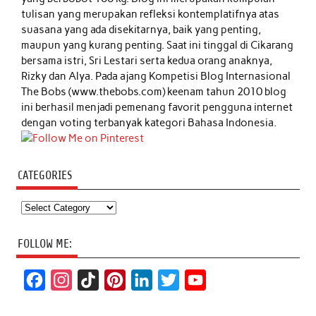
tulisan yang merupakan refleksi kontemplatifnya atas
suasana yang ada disekitarnya, baik yang penting,
maupun yang kurang penting. Saat ini tinggal di Cikarang
bersama istri, Sri Lestari serta kedua orang anaknya,
Rizky dan Alya. Pada ajang Kompetisi Blog Internasional
The Bobs (www.thebobs.com) keenam tahun 2010 blog
ini berhasil menjadi pemenang favorit pengguna internet
dengan voting terbanyak kategori Bahasa Indonesia.
CATEGORIES
Categories
FOLLOW ME:
F
I
T
P
L
T
Y
a
n
i
i
i
w
o