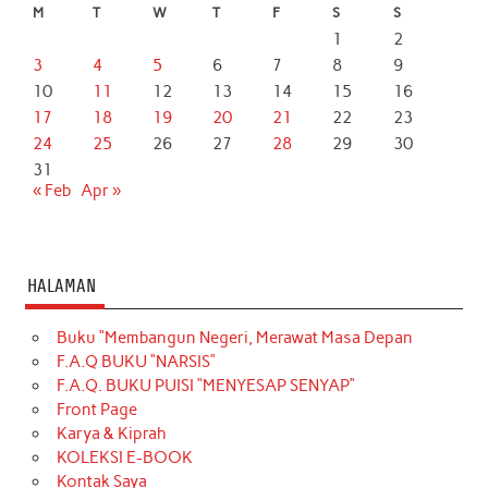
M
T
W
T
F
S
S
1
2
3
4
5
6
7
8
9
10
11
12
13
14
15
16
17
18
19
20
21
22
23
24
25
26
27
28
29
30
31
« Feb
Apr »
HALAMAN
Buku “Membangun Negeri, Merawat Masa Depan
F.A.Q BUKU “NARSIS”
F.A.Q. BUKU PUISI “MENYESAP SENYAP”
Front Page
Karya & Kiprah
KOLEKSI E-BOOK
Kontak Saya