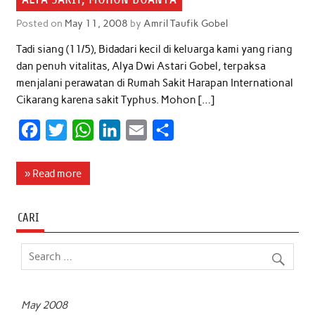
Posted on
May 11, 2008
by
Amril Taufik Gobel
Tadi siang (11/5), Bidadari kecil di keluarga kami yang riang
dan penuh vitalitas, Alya Dwi Astari Gobel, terpaksa
menjalani perawatan di Rumah Sakit Harapan International
Cikarang karena sakit Typhus. Mohon […]
F
T
W
L
E
S
a
w
h
i
m
h
c
i
a
n
a
a
» Read more
e
t
t
k
i
r
b
t
s
e
l
e
CARI
o
e
A
d
o
r
p
I
k
p
n
May 2008