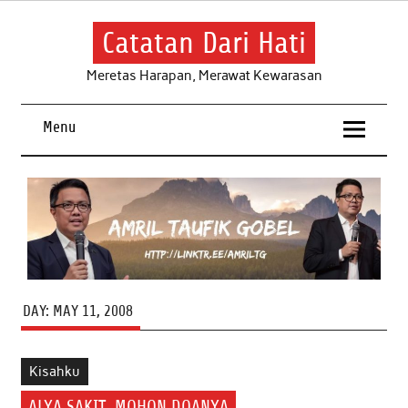
Skip
to
content
Catatan Dari Hati
Meretas Harapan, Merawat Kewarasan
Menu
DAY:
MAY 11, 2008
Kisahku
ALYA SAKIT, MOHON DOANYA