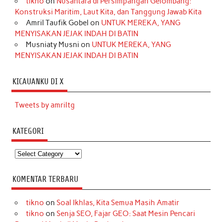
tikno
on
Nusantara di Persimpangan Gelombang:
Konstruksi Maritim, Laut Kita, dan Tanggung Jawab Kita
Amril Taufik Gobel
on
UNTUK MEREKA, YANG
MENYISAKAN JEJAK INDAH DI BATIN
Musniaty Musni
on
UNTUK MEREKA, YANG
MENYISAKAN JEJAK INDAH DI BATIN
KICAUANKU DI X
Tweets by amriltg
KATEGORI
Kategori
KOMENTAR TERBARU
tikno
on
Soal Ikhlas, Kita Semua Masih Amatir
tikno
on
Senja SEO, Fajar GEO: Saat Mesin Pencari