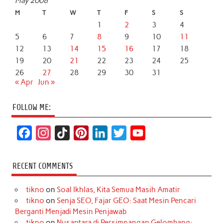
May 2008
M
T
W
T
F
S
S
1
2
3
4
5
6
7
8
9
10
11
12
13
14
15
16
17
18
19
20
21
22
23
24
25
26
27
28
29
30
31
« Apr
Jun »
FOLLOW ME:
F
I
T
P
L
T
Y
a
n
i
i
i
w
o
c
s
k
n
n
i
u
RECENT COMMENTS
e
t
T
t
k
t
T
tikno
on
Soal Ikhlas, Kita Semua Masih Amatir
b
a
o
e
e
t
u
tikno
on
Senja SEO, Fajar GEO: Saat Mesin Pencari
o
g
k
r
d
e
b
Berganti Menjadi Mesin Penjawab
o
r
e
I
r
e
tikno
on
Nusantara di Persimpangan Gelombang: