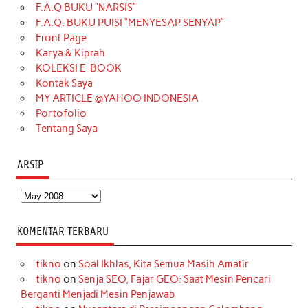
F.A.Q BUKU “NARSIS”
o
g
k
r
d
e
b
F.A.Q. BUKU PUISI “MENYESAP SENYAP”
o
r
e
I
r
e
Front Page
Karya & Kiprah
k
a
s
n
KOLEKSI E-BOOK
m
t
Kontak Saya
MY ARTICLE @YAHOO INDONESIA
Portofolio
Tentang Saya
ARSIP
Arsip
KOMENTAR TERBARU
tikno
on
Soal Ikhlas, Kita Semua Masih Amatir
tikno
on
Senja SEO, Fajar GEO: Saat Mesin Pencari
Berganti Menjadi Mesin Penjawab