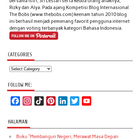
bersama istri, Sri Lestari serta kedua orang anaknya,
Rizky dan Alya. Pada ajang Kompetisi Blog Internasional
The Bobs (www.thebobs.com) keenam tahun 2010 blog
ini berhasil menjadi pemenang favorit pengguna internet
dengan voting terbanyak kategori Bahasa Indonesia.
CATEGORIES
Categories
FOLLOW ME:
F
I
T
P
L
T
Y
a
n
i
i
i
w
o
c
s
k
n
n
i
u
HALAMAN
e
t
T
t
k
t
T
Buku “Membangun Negeri, Merawat Masa Depan
b
a
o
e
e
t
u