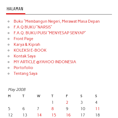
HALAMAN
Buku “Membangun Negeri, Merawat Masa Depan
F.A.Q BUKU “NARSIS”
F.A.Q. BUKU PUISI “MENYESAP SENYAP”
Front Page
Karya & Kiprah
KOLEKSI E-BOOK
Kontak Saya
MY ARTICLE @YAHOO INDONESIA
Portofolio
Tentang Saya
May 2008
M
T
W
T
F
S
S
1
2
3
4
5
6
7
8
9
10
11
12
13
14
15
16
17
18