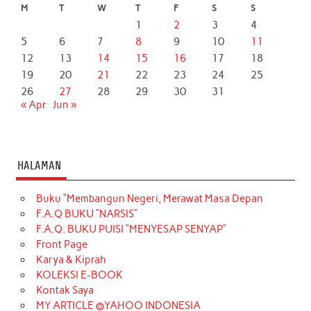
M
T
W
T
F
S
S
1
2
3
4
5
6
7
8
9
10
11
12
13
14
15
16
17
18
19
20
21
22
23
24
25
26
27
28
29
30
31
« Apr
Jun »
HALAMAN
Buku “Membangun Negeri, Merawat Masa Depan
F.A.Q BUKU “NARSIS”
F.A.Q. BUKU PUISI “MENYESAP SENYAP”
Front Page
Karya & Kiprah
KOLEKSI E-BOOK
Kontak Saya
MY ARTICLE @YAHOO INDONESIA