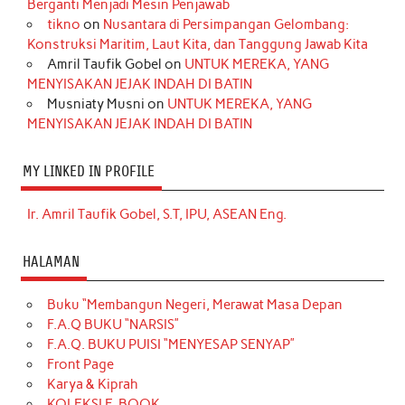
Berganti Menjadi Mesin Penjawab
tikno
on
Nusantara di Persimpangan Gelombang:
Konstruksi Maritim, Laut Kita, dan Tanggung Jawab Kita
Amril Taufik Gobel
on
UNTUK MEREKA, YANG
MENYISAKAN JEJAK INDAH DI BATIN
Musniaty Musni
on
UNTUK MEREKA, YANG
MENYISAKAN JEJAK INDAH DI BATIN
MY LINKED IN PROFILE
Ir. Amril Taufik Gobel, S.T, IPU, ASEAN Eng.
HALAMAN
Buku “Membangun Negeri, Merawat Masa Depan
F.A.Q BUKU “NARSIS”
F.A.Q. BUKU PUISI “MENYESAP SENYAP”
Front Page
Karya & Kiprah
KOLEKSI E-BOOK