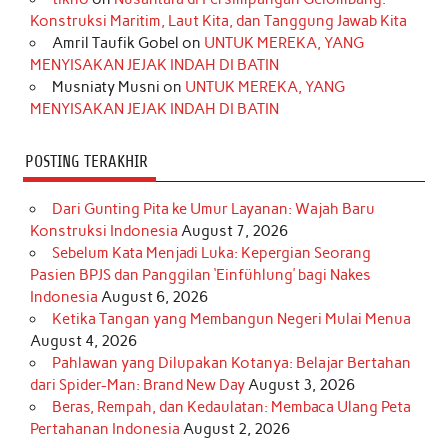
Konstruksi Maritim, Laut Kita, dan Tanggung Jawab Kita
k
a
s
n
Amril Taufik Gobel
on
UNTUK MEREKA, YANG
m
t
MENYISAKAN JEJAK INDAH DI BATIN
Musniaty Musni
on
UNTUK MEREKA, YANG
MENYISAKAN JEJAK INDAH DI BATIN
POSTING TERAKHIR
Dari Gunting Pita ke Umur Layanan: Wajah Baru
Konstruksi Indonesia
August 7, 2026
Sebelum Kata Menjadi Luka: Kepergian Seorang
Pasien BPJS dan Panggilan ‘Einfühlung’ bagi Nakes
Indonesia
August 6, 2026
Ketika Tangan yang Membangun Negeri Mulai Menua
August 4, 2026
Pahlawan yang Dilupakan Kotanya: Belajar Bertahan
dari Spider-Man: Brand New Day
August 3, 2026
Beras, Rempah, dan Kedaulatan: Membaca Ulang Peta
Pertahanan Indonesia
August 2, 2026