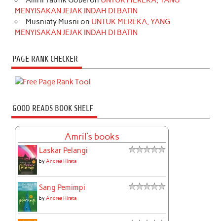
Amril Taufik Gobel
on
UNTUK MEREKA, YANG
MENYISAKAN JEJAK INDAH DI BATIN
Musniaty Musni
on
UNTUK MEREKA, YANG
MENYISAKAN JEJAK INDAH DI BATIN
PAGE RANK CHECKER
GOOD READS BOOK SHELF
Amril's books
Laskar Pelangi
by
Andrea Hirata
Sang Pemimpi
by
Andrea Hirata