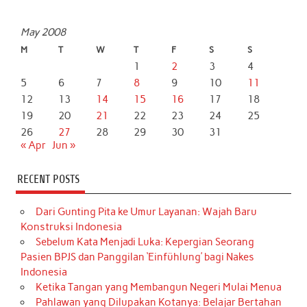
May 2008
M
T
W
T
F
S
S
1
2
3
4
5
6
7
8
9
10
11
12
13
14
15
16
17
18
19
20
21
22
23
24
25
26
27
28
29
30
31
« Apr
Jun »
RECENT POSTS
Dari Gunting Pita ke Umur Layanan: Wajah Baru
Konstruksi Indonesia
Sebelum Kata Menjadi Luka: Kepergian Seorang
Pasien BPJS dan Panggilan ‘Einfühlung’ bagi Nakes
Indonesia
Ketika Tangan yang Membangun Negeri Mulai Menua
Pahlawan yang Dilupakan Kotanya: Belajar Bertahan