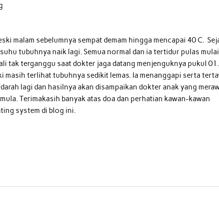
g
 meski malam sebelumnya sempat demam hingga mencapai 40 C. Sej
 suhu tubuhnya naik lagi. Semua normal dan ia tertidur pulas mula
ali tak terganggu saat dokter jaga datang menjenguknya pukul 01
ki masih terlihat tubuhnya sedikit lemas. Ia menanggapi serta tert
 darah lagi dan hasilnya akan disampaikan dokter anak yang mera
semula. Terimakasih banyak atas doa dan perhatian kawan-kawan
ing system di blog ini.