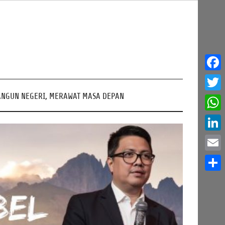
Face
NGUN NEGERI, MERAWAT MASA DEPAN
Twitt
What
Linke
Email
Share