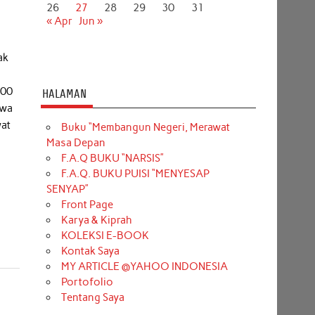
26
27
28
29
30
31
« Apr
Jun »
ak
i
.00
HALAMAN
awa
wat
Buku “Membangun Negeri, Merawat
Masa Depan
F.A.Q BUKU “NARSIS”
F.A.Q. BUKU PUISI “MENYESAP
SENYAP”
Front Page
Karya & Kiprah
KOLEKSI E-BOOK
Kontak Saya
MY ARTICLE @YAHOO INDONESIA
Portofolio
Tentang Saya