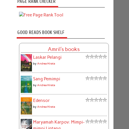
PAGE RANK CHECKER
GOOD READS BOOK SHELF
Amril's books
Laskar Pelangi
by
Andrea Hirata
Sang Pemimpi
by
Andrea Hirata
Edensor
by
Andrea Hirata
Maryamah Karpov: Mimpi-
mimpi Lintang