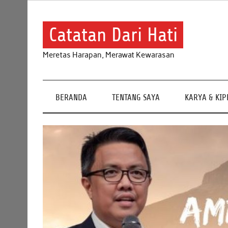
Skip
to
content
Catatan Dari Hati
Meretas Harapan, Merawat Kewarasan
BERANDA
TENTANG SAYA
KARYA & KI