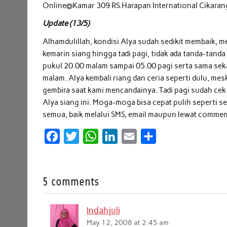
Online@Kamar 309 RS.Harapan International Cikaran
Update (13/5)
Alhamdulillah, kondisi Alya sudah sedikit membaik,
kemarin siang hingga tadi pagi, tidak ada tanda-tanda
pukul 20.00 malam sampai 05.00 pagi serta sama sek
malam. Alya kembali riang dan ceria seperti dulu, mes
gembira saat kami mencandainya. Tadi pagi sudah cek
Alya siang ini. Moga-moga bisa cepat pulih seperti 
semua, baik melalui SMS, email maupun lewat comment
F
T
W
L
E
S
a
w
h
i
m
h
c
i
a
n
a
a
5 comments
e
t
t
k
i
r
b
t
s
e
l
e
Indahjuli
o
e
A
d
May 12, 2008 at 2:45 am