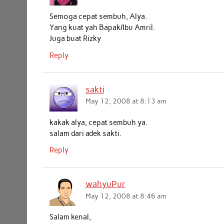
o
r
p
I
k
p
n
Semoga cepat sembuh, Alya.
Yang kuat yah Bapak/Ibu Amril.
Juga buat Rizky
Reply
sakti
May 12, 2008 at 8:13 am
kakak alya, cepat sembuh ya.
salam dari adek sakti.
Reply
wahyuPur
May 12, 2008 at 8:46 am
Salam kenal,