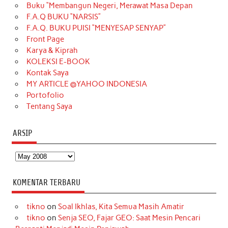
Buku “Membangun Negeri, Merawat Masa Depan
b
a
o
e
e
t
u
F.A.Q BUKU “NARSIS”
o
g
k
r
d
e
b
F.A.Q. BUKU PUISI “MENYESAP SENYAP”
o
r
e
I
r
e
Front Page
Karya & Kiprah
k
a
s
n
KOLEKSI E-BOOK
m
t
Kontak Saya
MY ARTICLE @YAHOO INDONESIA
Portofolio
Tentang Saya
ARSIP
Arsip
KOMENTAR TERBARU
tikno
on
Soal Ikhlas, Kita Semua Masih Amatir
tikno
on
Senja SEO, Fajar GEO: Saat Mesin Pencari