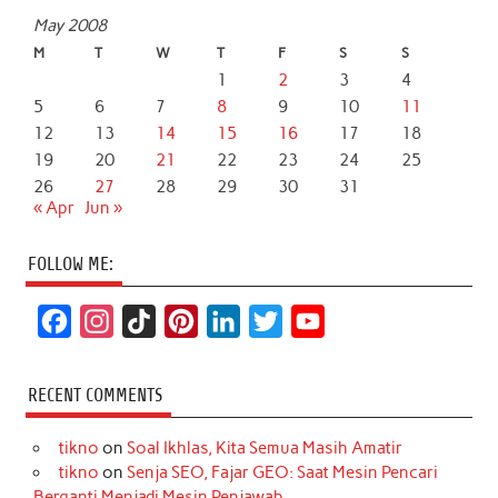
May 2008
M
T
W
T
F
S
S
1
2
3
4
5
6
7
8
9
10
11
12
13
14
15
16
17
18
19
20
21
22
23
24
25
26
27
28
29
30
31
« Apr
Jun »
FOLLOW ME:
F
I
T
P
L
T
Y
a
n
i
i
i
w
o
c
s
k
n
n
i
u
RECENT COMMENTS
e
t
T
t
k
t
T
tikno
on
Soal Ikhlas, Kita Semua Masih Amatir
b
a
o
e
e
t
u
tikno
on
Senja SEO, Fajar GEO: Saat Mesin Pencari
o
g
k
r
d
e
b
Berganti Menjadi Mesin Penjawab