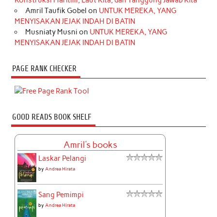
Konstruksi Maritim, Laut Kita, dan Tanggung Jawab Kita
Amril Taufik Gobel
on
UNTUK MEREKA, YANG
MENYISAKAN JEJAK INDAH DI BATIN
Musniaty Musni
on
UNTUK MEREKA, YANG
MENYISAKAN JEJAK INDAH DI BATIN
PAGE RANK CHECKER
GOOD READS BOOK SHELF
Amril's books
Laskar Pelangi
by
Andrea Hirata
Sang Pemimpi
by
Andrea Hirata