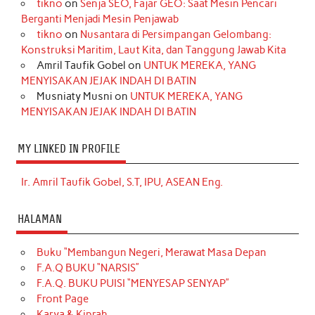
tikno
on
Senja SEO, Fajar GEO: Saat Mesin Pencari
Berganti Menjadi Mesin Penjawab
tikno
on
Nusantara di Persimpangan Gelombang:
Konstruksi Maritim, Laut Kita, dan Tanggung Jawab Kita
Amril Taufik Gobel
on
UNTUK MEREKA, YANG
MENYISAKAN JEJAK INDAH DI BATIN
Musniaty Musni
on
UNTUK MEREKA, YANG
MENYISAKAN JEJAK INDAH DI BATIN
MY LINKED IN PROFILE
Ir. Amril Taufik Gobel, S.T, IPU, ASEAN Eng.
HALAMAN
Buku “Membangun Negeri, Merawat Masa Depan
F.A.Q BUKU “NARSIS”
F.A.Q. BUKU PUISI “MENYESAP SENYAP”
Front Page
Karya & Kiprah