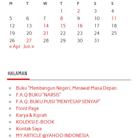
M
T
W
T
F
S
S
1
2
3
4
5
6
7
8
9
10
11
12
13
14
15
16
17
18
19
20
21
22
23
24
25
26
27
28
29
30
31
« Apr
Jun »
HALAMAN
Buku “Membangun Negeri, Merawat Masa Depan
F.A.Q BUKU “NARSIS”
F.A.Q. BUKU PUISI “MENYESAP SENYAP”
Front Page
Karya & Kiprah
KOLEKSI E-BOOK
Kontak Saya
MY ARTICLE @YAHOO INDONESIA