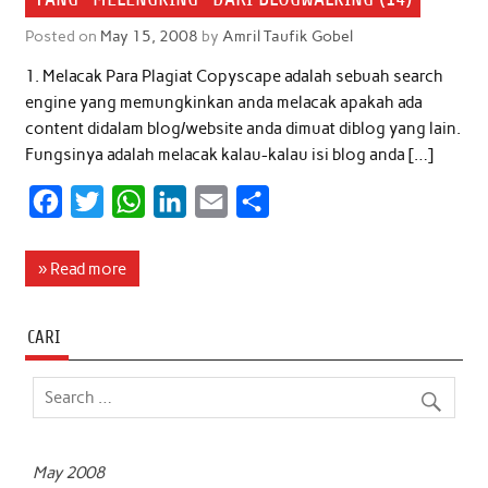
Posted on
May 15, 2008
by
Amril Taufik Gobel
1. Melacak Para Plagiat Copyscape adalah sebuah search
engine yang memungkinkan anda melacak apakah ada
content didalam blog/website anda dimuat diblog yang lain.
Fungsinya adalah melacak kalau-kalau isi blog anda […]
F
T
W
L
E
S
a
w
h
i
m
h
c
i
a
n
a
a
» Read more
e
t
t
k
i
r
b
t
s
e
l
e
CARI
o
e
A
d
o
r
p
I
k
p
n
May 2008