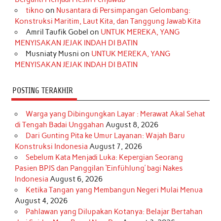
o
r
e
I
r
e
tikno
on
Nusantara di Persimpangan Gelombang:
Konstruksi Maritim, Laut Kita, dan Tanggung Jawab Kita
k
a
s
n
Amril Taufik Gobel
on
UNTUK MEREKA, YANG
m
t
MENYISAKAN JEJAK INDAH DI BATIN
Musniaty Musni
on
UNTUK MEREKA, YANG
MENYISAKAN JEJAK INDAH DI BATIN
POSTING TERAKHIR
Warga yang Dibingungkan Layar : Merawat Akal Sehat
di Tengah Badai Unggahan
August 8, 2026
Dari Gunting Pita ke Umur Layanan: Wajah Baru
Konstruksi Indonesia
August 7, 2026
Sebelum Kata Menjadi Luka: Kepergian Seorang
Pasien BPJS dan Panggilan ‘Einfühlung’ bagi Nakes
Indonesia
August 6, 2026
Ketika Tangan yang Membangun Negeri Mulai Menua
August 4, 2026
Pahlawan yang Dilupakan Kotanya: Belajar Bertahan