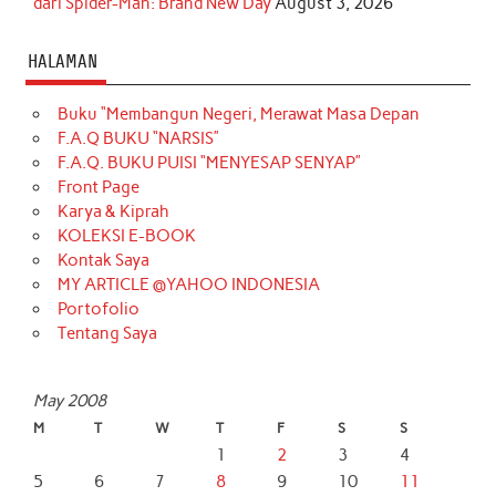
dari Spider-Man: Brand New Day
August 3, 2026
HALAMAN
Buku “Membangun Negeri, Merawat Masa Depan
F.A.Q BUKU “NARSIS”
F.A.Q. BUKU PUISI “MENYESAP SENYAP”
Front Page
Karya & Kiprah
KOLEKSI E-BOOK
Kontak Saya
MY ARTICLE @YAHOO INDONESIA
Portofolio
Tentang Saya
May 2008
M
T
W
T
F
S
S
1
2
3
4
5
6
7
8
9
10
11