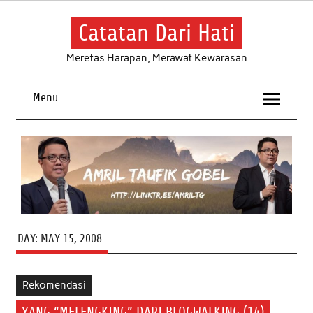
Skip
to
content
Catatan Dari Hati
Meretas Harapan, Merawat Kewarasan
Menu
DAY:
MAY 15, 2008
Rekomendasi
YANG “MELENGKING” DARI BLOGWALKING (14)