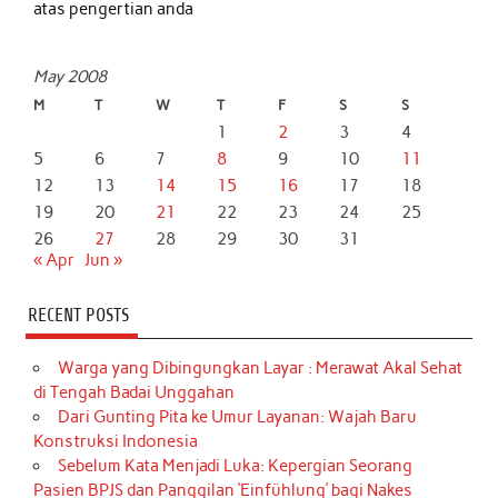
atas pengertian anda
May 2008
M
T
W
T
F
S
S
1
2
3
4
5
6
7
8
9
10
11
12
13
14
15
16
17
18
19
20
21
22
23
24
25
26
27
28
29
30
31
« Apr
Jun »
RECENT POSTS
Warga yang Dibingungkan Layar : Merawat Akal Sehat
di Tengah Badai Unggahan
Dari Gunting Pita ke Umur Layanan: Wajah Baru
Konstruksi Indonesia
Sebelum Kata Menjadi Luka: Kepergian Seorang
Pasien BPJS dan Panggilan ‘Einfühlung’ bagi Nakes