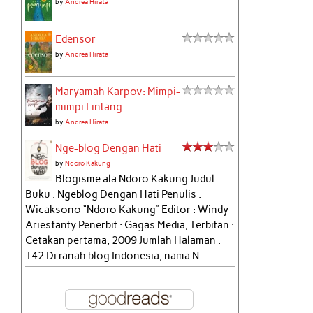
by
Andrea Hirata
Edensor
by
Andrea Hirata
Maryamah Karpov: Mimpi-
mimpi Lintang
by
Andrea Hirata
Nge-blog Dengan Hati
by
Ndoro Kakung
Blogisme ala Ndoro Kakung Judul
Buku : Ngeblog Dengan Hati Penulis :
Wicaksono “Ndoro Kakung” Editor : Windy
Ariestanty Penerbit : Gagas Media, Terbitan :
Cetakan pertama, 2009 Jumlah Halaman :
142 Di ranah blog Indonesia, nama N...