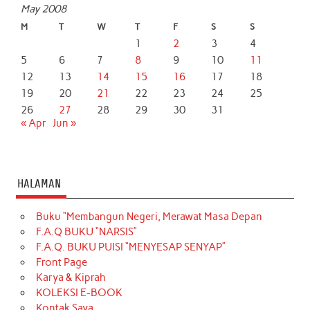
May 2008
M
T
W
T
F
S
S
1
2
3
4
5
6
7
8
9
10
11
12
13
14
15
16
17
18
19
20
21
22
23
24
25
26
27
28
29
30
31
« Apr
Jun »
HALAMAN
Buku “Membangun Negeri, Merawat Masa Depan
F.A.Q BUKU “NARSIS”
F.A.Q. BUKU PUISI “MENYESAP SENYAP”
Front Page
Karya & Kiprah
KOLEKSI E-BOOK
Kontak Saya