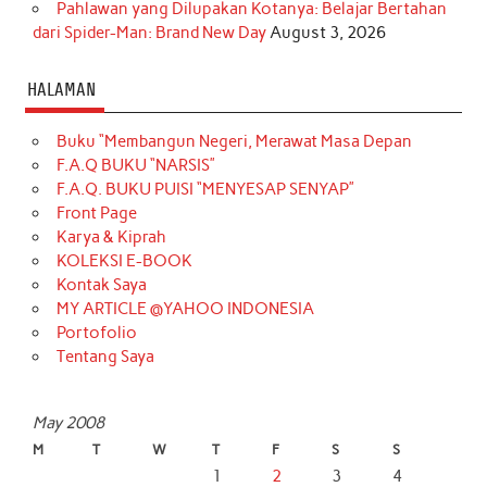
Pahlawan yang Dilupakan Kotanya: Belajar Bertahan
dari Spider-Man: Brand New Day
August 3, 2026
HALAMAN
Buku “Membangun Negeri, Merawat Masa Depan
F.A.Q BUKU “NARSIS”
F.A.Q. BUKU PUISI “MENYESAP SENYAP”
Front Page
Karya & Kiprah
KOLEKSI E-BOOK
Kontak Saya
MY ARTICLE @YAHOO INDONESIA
Portofolio
Tentang Saya
May 2008
M
T
W
T
F
S
S
1
2
3
4