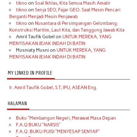
tikno
on
Soal Ikhlas, Kita Semua Masih Amatir
tikno
on
Senja SEO, Fajar GEO: Saat Mesin Pencari
Berganti Menjadi Mesin Penjawab
tikno
on
Nusantara di Persimpangan Gelombang:
Konstruksi Maritim, Laut Kita, dan Tanggung Jawab Kita
Amril Taufik Gobel
on
UNTUK MEREKA, YANG
MENYISAKAN JEJAK INDAH DI BATIN
Musniaty Musni
on
UNTUK MEREKA, YANG
MENYISAKAN JEJAK INDAH DI BATIN
MY LINKED IN PROFILE
Ir. Amril Taufik Gobel, S.T, IPU, ASEAN Eng.
HALAMAN
Buku “Membangun Negeri, Merawat Masa Depan
F.A.Q BUKU “NARSIS”
F.A.Q. BUKU PUISI “MENYESAP SENYAP”