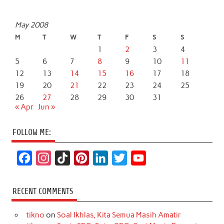
May 2008
M
T
W
T
F
S
S
1
2
3
4
5
6
7
8
9
10
11
12
13
14
15
16
17
18
19
20
21
22
23
24
25
26
27
28
29
30
31
« Apr
Jun »
FOLLOW ME:
F
I
T
P
L
T
Y
a
n
i
i
i
w
o
c
s
k
n
n
i
u
RECENT COMMENTS
e
t
T
t
k
t
T
tikno
on
Soal Ikhlas, Kita Semua Masih Amatir
b
a
o
e
e
t
u