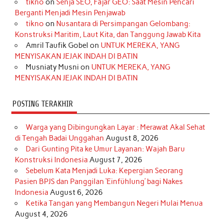
tikno
on
Senja SEO, Fajar GEO: Saat Mesin Pencari
o
g
k
r
d
e
b
Berganti Menjadi Mesin Penjawab
o
r
e
I
r
e
tikno
on
Nusantara di Persimpangan Gelombang:
Konstruksi Maritim, Laut Kita, dan Tanggung Jawab Kita
k
a
s
n
Amril Taufik Gobel
on
UNTUK MEREKA, YANG
m
t
MENYISAKAN JEJAK INDAH DI BATIN
Musniaty Musni
on
UNTUK MEREKA, YANG
MENYISAKAN JEJAK INDAH DI BATIN
POSTING TERAKHIR
Warga yang Dibingungkan Layar : Merawat Akal Sehat
di Tengah Badai Unggahan
August 8, 2026
Dari Gunting Pita ke Umur Layanan: Wajah Baru
Konstruksi Indonesia
August 7, 2026
Sebelum Kata Menjadi Luka: Kepergian Seorang
Pasien BPJS dan Panggilan ‘Einfühlung’ bagi Nakes
Indonesia
August 6, 2026
Ketika Tangan yang Membangun Negeri Mulai Menua
August 4, 2026