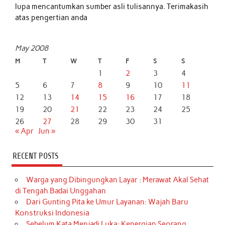
lupa mencantumkan sumber asli tulisannya. Terimakasih
atas pengertian anda
May 2008
M
T
W
T
F
S
S
1
2
3
4
5
6
7
8
9
10
11
12
13
14
15
16
17
18
19
20
21
22
23
24
25
26
27
28
29
30
31
« Apr
Jun »
RECENT POSTS
Warga yang Dibingungkan Layar : Merawat Akal Sehat
di Tengah Badai Unggahan
Dari Gunting Pita ke Umur Layanan: Wajah Baru
Konstruksi Indonesia
Sebelum Kata Menjadi Luka: Kepergian Seorang