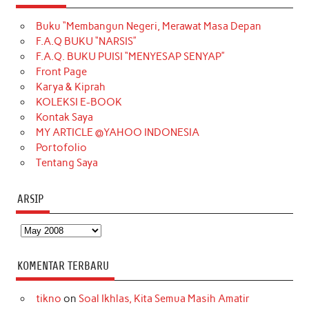
e
t
T
t
k
t
T
Buku “Membangun Negeri, Merawat Masa Depan
b
a
o
e
e
t
u
F.A.Q BUKU “NARSIS”
o
g
k
r
d
e
b
F.A.Q. BUKU PUISI “MENYESAP SENYAP”
o
r
e
I
r
e
Front Page
Karya & Kiprah
k
a
s
n
KOLEKSI E-BOOK
m
t
Kontak Saya
MY ARTICLE @YAHOO INDONESIA
Portofolio
Tentang Saya
ARSIP
Arsip
KOMENTAR TERBARU
tikno
on
Soal Ikhlas, Kita Semua Masih Amatir