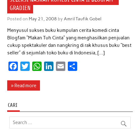
GRADIEN
Posted on
May 21, 2008
by
Amril Taufik Gobel
Menyusul sukses buku kumpulan cerita komedi cinta
Blogfam “Makan Tuh Cinta” yang menghasilkan penjualan
cukup spektakuler dan nangkring di rak khusus buku “best
seller” di sejumlah toko buku di Indonesia, […]
F
T
W
L
E
S
a
w
h
i
m
h
c
i
a
n
a
a
» Read more
e
t
t
k
i
r
b
t
s
e
l
e
CARI
o
e
A
d
o
r
p
I
k
p
n