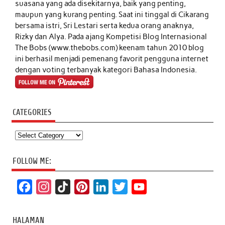
suasana yang ada disekitarnya, baik yang penting,
maupun yang kurang penting. Saat ini tinggal di Cikarang
bersama istri, Sri Lestari serta kedua orang anaknya,
Rizky dan Alya. Pada ajang Kompetisi Blog Internasional
The Bobs (www.thebobs.com) keenam tahun 2010 blog
ini berhasil menjadi pemenang favorit pengguna internet
dengan voting terbanyak kategori Bahasa Indonesia.
CATEGORIES
Categories
FOLLOW ME:
F
I
T
P
L
T
Y
a
n
i
i
i
w
o
c
s
k
n
n
i
u
HALAMAN