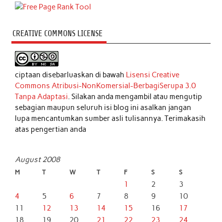
CREATIVE COMMONS LICENSE
ciptaan disebarluaskan di bawah
Lisensi Creative
Commons Atribusi-NonKomersial-BerbagiSerupa 3.0
Tanpa Adaptasi
. Silakan anda mengambil atau mengutip
sebagian maupun seluruh isi blog ini asalkan jangan
lupa mencantumkan sumber asli tulisannya. Terimakasih
atas pengertian anda
August 2008
M
T
W
T
F
S
S
1
2
3
4
5
6
7
8
9
10
11
12
13
14
15
16
17
18
19
20
21
22
23
24