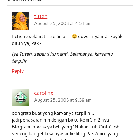
e
t
t
k
i
r
b
t
s
e
l
e
tuteh
o
e
A
d
August 25, 2008 at 4:51 am
o
r
p
I
hehehe selamat… selamat…
cover-nya ntar kayak
k
p
n
gituh ya, Pak?
Iya Tuteh, seperti itu nanti. Selamat ya, karyamu
terpilih
Reply
caroline
August 25, 2008 at 9:39 am
congrats buat yang karyanya terpilih…
jadi penasaran nih dengan buku KomCin 2 nya
Blogfam, btw, saya beli yang “Makan Tuh Cinta” loh…
seneng banget bisa nyasar ke blog Pak Amril yang