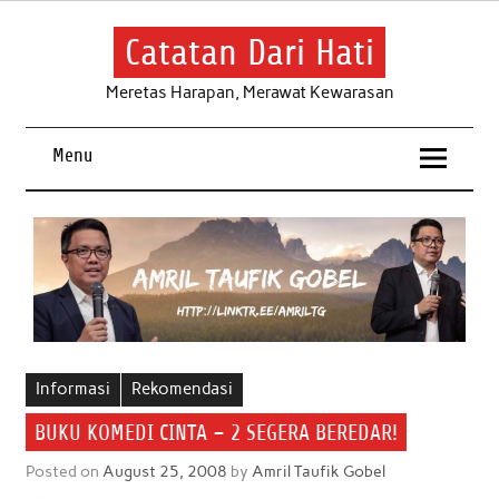
Skip
to
content
Catatan Dari Hati
Meretas Harapan, Merawat Kewarasan
Menu
Informasi
Rekomendasi
BUKU KOMEDI CINTA – 2 SEGERA BEREDAR!
Posted on
August 25, 2008
by
Amril Taufik Gobel