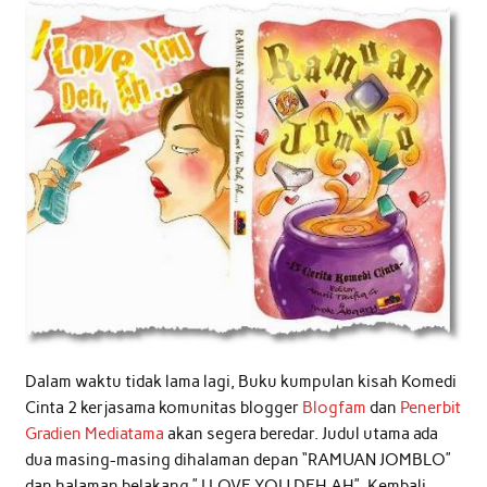
Dalam waktu tidak lama lagi, Buku kumpulan kisah Komedi
Cinta 2 kerjasama komunitas blogger
Blogfam
dan
Penerbit
Gradien Mediatama
akan segera beredar. Judul utama ada
dua masing-masing dihalaman depan “RAMUAN JOMBLO”
dan halaman belakang ” I LOVE YOU DEH AH”. Kembali