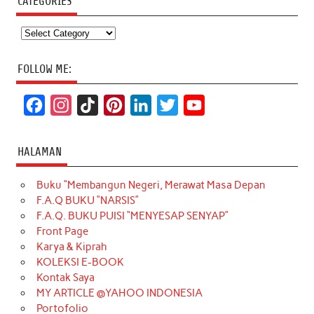
CATEGORIES
Categories
FOLLOW ME:
F
I
T
P
L
T
Y
a
n
i
i
i
w
o
c
s
k
n
n
i
u
HALAMAN
e
t
T
t
k
t
T
Buku “Membangun Negeri, Merawat Masa Depan
b
a
o
e
e
t
u
F.A.Q BUKU “NARSIS”
o
g
k
r
d
e
b
F.A.Q. BUKU PUISI “MENYESAP SENYAP”
o
r
e
I
r
e
Front Page
Karya & Kiprah
k
a
s
n
KOLEKSI E-BOOK
m
t
Kontak Saya
MY ARTICLE @YAHOO INDONESIA
Portofolio