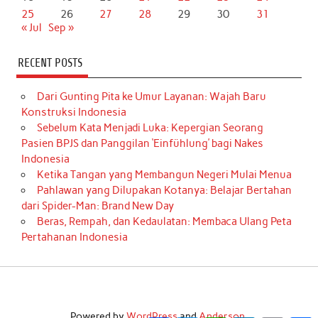
25
26
27
28
29
30
31
« Jul
Sep »
RECENT POSTS
Dari Gunting Pita ke Umur Layanan: Wajah Baru
Konstruksi Indonesia
Sebelum Kata Menjadi Luka: Kepergian Seorang
Pasien BPJS dan Panggilan ‘Einfühlung’ bagi Nakes
Indonesia
Ketika Tangan yang Membangun Negeri Mulai Menua
Pahlawan yang Dilupakan Kotanya: Belajar Bertahan
dari Spider-Man: Brand New Day
Beras, Rempah, dan Kedaulatan: Membaca Ulang Peta
Pertahanan Indonesia
Powered by
WordPress
and
Anderson
.