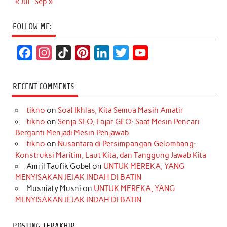
« Jul
Sep »
FOLLOW ME:
F
I
T
P
L
T
Y
a
n
i
i
i
w
o
c
s
k
n
n
i
u
RECENT COMMENTS
e
t
T
t
k
t
T
tikno
on
Soal Ikhlas, Kita Semua Masih Amatir
b
a
o
e
e
t
u
tikno
on
Senja SEO, Fajar GEO: Saat Mesin Pencari
o
g
k
r
d
e
b
Berganti Menjadi Mesin Penjawab
o
r
e
I
r
e
tikno
on
Nusantara di Persimpangan Gelombang:
Konstruksi Maritim, Laut Kita, dan Tanggung Jawab Kita
k
a
s
n
Amril Taufik Gobel
on
UNTUK MEREKA, YANG
m
t
MENYISAKAN JEJAK INDAH DI BATIN
Musniaty Musni
on
UNTUK MEREKA, YANG
MENYISAKAN JEJAK INDAH DI BATIN
POSTING TERAKHIR