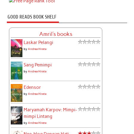
GOOD READS BOOK SHELF
Amril's books
Laskar Pelangi
by
Andrea Hirata
Sang Pemimpi
by
Andrea Hirata
Edensor
by
Andrea Hirata
Maryamah Karpov: Mimpi-
mimpi Lintang
by
Andrea Hirata