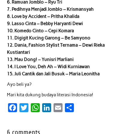
6. Ramuan Jomblo – Ryu Tri
7. Pedihnya Menjadi Jomblo – Krismansyah
8. Love by Accident – Pritha Khalida
9. Lasso Cinta – Bebby Haryanti Dewi
10. Komedo Cinto – Cepi Komara
11. Digigit Kucing Garong – Be Samyono
12. Dania, Fashion Stylist Ternama – Dewi Rieka
Kustiantari
13. Mau Dong! – Yunisri Marliani
14. I Love You, Deh Ah – Widi Kurniawan
15. Juli Cantik dan Jali Busuk – Maria Leonitha
Ayo beli ya?
Mari kita dukung budaya literasi Indonesia!
F
T
W
L
E
S
a
w
h
i
m
h
c
i
a
n
a
a
6 comments