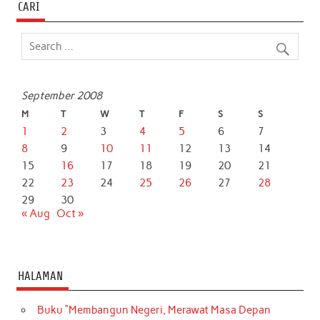
b
t
s
e
l
e
CARI
o
e
A
d
o
r
p
I
k
p
n
September 2008
M
T
W
T
F
S
S
1
2
3
4
5
6
7
8
9
10
11
12
13
14
15
16
17
18
19
20
21
22
23
24
25
26
27
28
29
30
« Aug
Oct »
HALAMAN
Buku “Membangun Negeri, Merawat Masa Depan