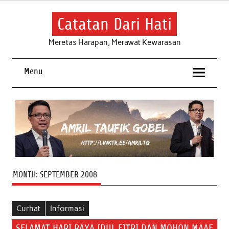
Skip
to
content
Catatan Dari Hati
Meretas Harapan, Merawat Kewarasan
Menu
MONTH:
SEPTEMBER 2008
Curhat
Informasi
SELAMAT HARI RAYA IDUL FITRI DAN MOHON MAAF