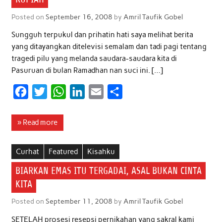
k
p
n
Posted on
September 16, 2008
by
Amril Taufik Gobel
Sungguh terpukul dan prihatin hati saya melihat berita
yang ditayangkan ditelevisi semalam dan tadi pagi tentang
tragedi pilu yang melanda saudara-saudara kita di
Pasuruan di bulan Ramadhan nan suci ini. […]
F
T
W
L
E
S
a
w
h
i
m
h
c
i
a
n
a
a
» Read more
e
t
t
k
i
r
b
t
s
e
l
e
Curhat
Featured
Kisahku
o
e
A
d
BIARKAN EMAS ITU TERGADAI, ASAL BUKAN CINTA
o
r
p
I
KITA
k
p
n
Posted on
September 11, 2008
by
Amril Taufik Gobel
SETELAH prosesi resepsi pernikahan yang sakral kami