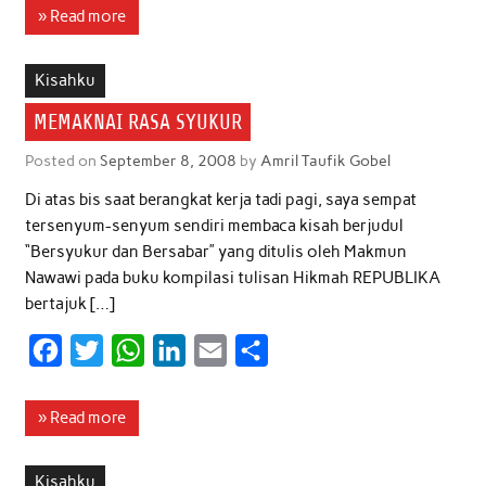
c
i
a
n
a
a
» Read more
e
t
t
k
i
r
b
t
s
e
l
e
Kisahku
o
e
A
d
MEMAKNAI RASA SYUKUR
o
r
p
I
Posted on
September 8, 2008
by
Amril Taufik Gobel
k
p
n
Di atas bis saat berangkat kerja tadi pagi, saya sempat
tersenyum-senyum sendiri membaca kisah berjudul
“Bersyukur dan Bersabar” yang ditulis oleh Makmun
Nawawi pada buku kompilasi tulisan Hikmah REPUBLIKA
bertajuk […]
F
T
W
L
E
S
a
w
h
i
m
h
c
i
a
n
a
a
» Read more
e
t
t
k
i
r
b
t
s
e
l
e
Kisahku