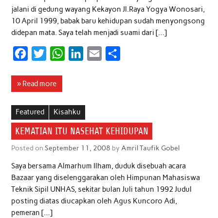
jalani di gedung wayang Kekayon Jl.Raya Yogya Wonosari,
10 April 1999, babak baru kehidupan sudah menyongsong
didepan mata. Saya telah menjadi suami dari […]
F
T
W
L
E
S
a
w
h
i
m
h
c
i
a
n
a
a
» Read more
e
t
t
k
i
r
b
t
s
e
l
e
Featured
Kisahku
o
e
A
d
KEMATIAN ITU NASEHAT KEHIDUPAN
o
r
p
I
Posted on
September 11, 2008
by
Amril Taufik Gobel
k
p
n
Saya bersama Almarhum Ilham, duduk disebuah acara
Bazaar yang diselenggarakan oleh Himpunan Mahasiswa
Teknik Sipil UNHAS, sekitar bulan Juli tahun 1992 Judul
posting diatas diucapkan oleh Agus Kuncoro Adi,
pemeran […]