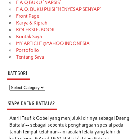
F.A.Q BUKU “NARSIS”
F.A.Q. BUKU PUISI “MENYESAP SENYAP”
Front Page
Karya & Kiprah
KOLEKSI E-BOOK
Kontak Saya
MY ARTICLE @YAHOO INDONESIA
Portofolio
Tentang Saya
KATEGORI
Kategori
SIAPA DAENG BATTALA?
Amril Taufik Gobel
yang menjuluki dirinya sebagai Daeng
Battala'-- sebagai sebentuk penghargaan spesial pada
tanah tempat kelahiran--ini adalah lelaki yang lahir di
kota daeng, 9 April 1970. Battala' dalam Bahasa