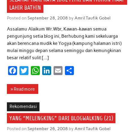
LAHIR BATHIN
Posted on
September 28, 2008
by
Amril Taufik Gobel
Assalamu Alaikum Wr.Wbr, Kawan-kawan semua
pengunjung setia blog ini, Berhubung kami sekeluarga
akan berencana mudik ke Yogya (kampung halaman istri)
mulai minggu depan selama seminggu dan kemungkinan
besar relatif sulit […]
F
T
W
L
E
S
a
w
h
i
m
h
c
i
a
n
a
a
» Read more
e
t
t
k
i
r
b
t
s
e
l
e
Rekomendasi
o
e
A
d
YANG “MELENGKING” DARI BLOGWALKING (21)
o
r
p
I
Posted on
September 26, 2008
by
Amril Taufik Gobel
k
p
n