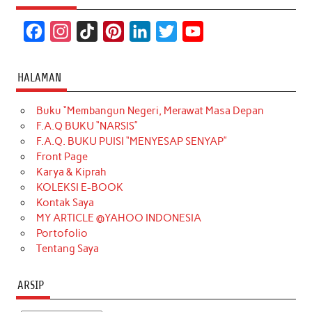
F
I
T
P
L
T
Y
a
n
i
i
i
w
o
c
s
k
n
n
i
u
HALAMAN
e
t
T
t
k
t
T
Buku “Membangun Negeri, Merawat Masa Depan
b
a
o
e
e
t
u
F.A.Q BUKU “NARSIS”
o
g
k
r
d
e
b
F.A.Q. BUKU PUISI “MENYESAP SENYAP”
o
r
e
I
r
e
Front Page
Karya & Kiprah
k
a
s
n
KOLEKSI E-BOOK
m
t
Kontak Saya
MY ARTICLE @YAHOO INDONESIA
Portofolio
Tentang Saya
ARSIP