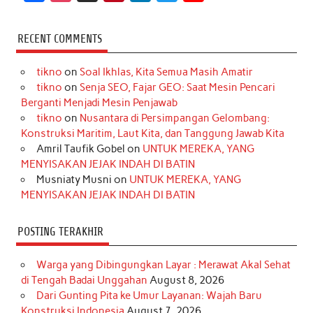
a
n
i
i
i
w
o
c
s
k
n
n
i
u
RECENT COMMENTS
e
t
T
t
k
t
T
tikno
on
Soal Ikhlas, Kita Semua Masih Amatir
b
a
o
e
e
t
u
tikno
on
Senja SEO, Fajar GEO: Saat Mesin Pencari
o
g
k
r
d
e
b
Berganti Menjadi Mesin Penjawab
o
r
e
I
r
e
tikno
on
Nusantara di Persimpangan Gelombang:
Konstruksi Maritim, Laut Kita, dan Tanggung Jawab Kita
k
a
s
n
Amril Taufik Gobel
on
UNTUK MEREKA, YANG
m
t
MENYISAKAN JEJAK INDAH DI BATIN
Musniaty Musni
on
UNTUK MEREKA, YANG
MENYISAKAN JEJAK INDAH DI BATIN
POSTING TERAKHIR
Warga yang Dibingungkan Layar : Merawat Akal Sehat
di Tengah Badai Unggahan
August 8, 2026
Dari Gunting Pita ke Umur Layanan: Wajah Baru
Konstruksi Indonesia
August 7, 2026