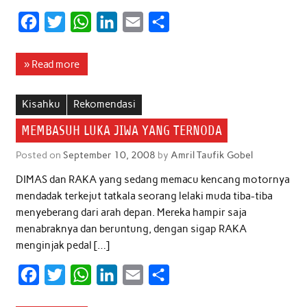
F
T
W
L
E
S
a
w
h
i
m
h
c
i
a
n
a
a
» Read more
e
t
t
k
i
r
b
t
s
e
l
e
Kisahku
Rekomendasi
o
e
A
d
MEMBASUH LUKA JIWA YANG TERNODA
o
r
p
I
Posted on
September 10, 2008
by
Amril Taufik Gobel
k
p
n
DIMAS dan RAKA yang sedang memacu kencang motornya
mendadak terkejut tatkala seorang lelaki muda tiba-tiba
menyeberang dari arah depan. Mereka hampir saja
menabraknya dan beruntung, dengan sigap RAKA
menginjak pedal […]
F
T
W
L
E
S
a
w
h
i
m
h