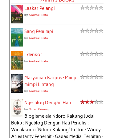
Laskar Pelangi
by
Andrea Hirata
Sang Pemimpi
by
Andrea Hirata
Edensor
by
Andrea Hirata
Maryamah Karpov: Mimpi-
mimpi Lintang
by
Andrea Hirata
Nge-blog Dengan Hati
by
Ndoro Kakung
Blogisme ala Ndoro Kakung Judul
Buku : Ngeblog Dengan Hati Penulis :
Wicaksono “Ndoro Kakung” Editor : Windy
Ariestanty Penerbit : Gagas Media, Terbitan :