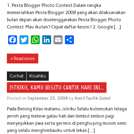
1. Pesta Blogger Photo Contest Dalam rangka
memeriahkan Pesta Blogger 2008 yang akan dilaksanakan
bulan depan akan diselenggarakan Pesta Blogger Photo
Contest. Mau ikutan? Cepat daftar kesini ! 2. Google […]
F
T
W
L
E
S
a
w
h
i
m
h
c
i
a
n
a
a
» Read more
e
t
t
k
i
r
b
t
s
e
l
e
Curhat
Kisahku
o
e
A
d
ISTRIKU, KAMU BEGITU CANTIK HARI INI…
o
r
p
I
Posted on
September 25, 2008
by
Amril Taufik Gobel
k
p
n
Pada Bening Kilau matamu, istriku Selalu kutemukan telaga
jernih yang melerai galau hati dan lembut embun pagi
menyejukkan jiwa serta gerimis di penghujung musim semi
yang selalu menghimbauku untuk lekas […]