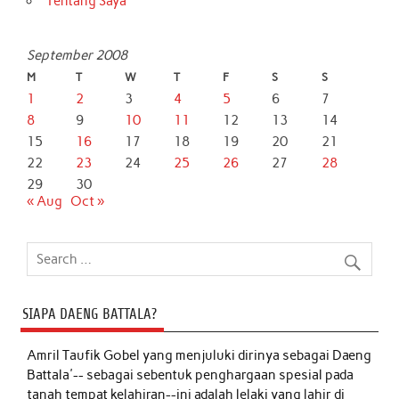
Tentang Saya
September 2008
M
T
W
T
F
S
S
1
2
3
4
5
6
7
8
9
10
11
12
13
14
15
16
17
18
19
20
21
22
23
24
25
26
27
28
29
30
« Aug
Oct »
SIAPA DAENG BATTALA?
Amril Taufik Gobel
yang menjuluki dirinya sebagai Daeng
Battala'-- sebagai sebentuk penghargaan spesial pada
tanah tempat kelahiran--ini adalah lelaki yang lahir di