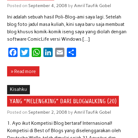
o
r
p
I
Posted on
September 4, 2008
by
Amril Taufik Gobel
k
p
n
Ini adalah sebuah hasil Poli-Blog-ami saya lagi. Setelah
blog foto jadul masa kuliah, kini saya baru saja membuat
blog khusus komik-komik iseng saya yang diolah dengan
software ComicLife versi Windows […]
F
T
W
L
E
S
a
w
h
i
m
h
c
i
a
n
a
a
» Read more
e
t
t
k
i
r
b
t
s
e
l
e
Kisahku
o
e
A
d
YANG “MELENGKING” DARI BLOGWALKING (20)
o
r
p
I
Posted on
September 2, 2008
by
Amril Taufik Gobel
k
p
n
1. Ayo ikut Kompetisi Blog bertaraf Internasional!
Kompetisi di Best of Blogs yang diselenggarakan oleh