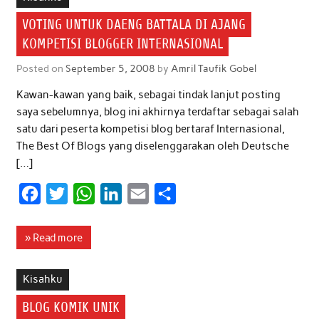
o
e
A
d
VOTING UNTUK DAENG BATTALA DI AJANG
o
r
p
I
KOMPETISI BLOGGER INTERNASIONAL
k
p
n
Posted on
September 5, 2008
by
Amril Taufik Gobel
Kawan-kawan yang baik, sebagai tindak lanjut posting
saya sebelumnya, blog ini akhirnya terdaftar sebagai salah
satu dari peserta kompetisi blog bertaraf Internasional,
The Best Of Blogs yang diselenggarakan oleh Deutsche
[…]
F
T
W
L
E
S
a
w
h
i
m
h
c
i
a
n
a
a
» Read more
e
t
t
k
i
r
b
t
s
e
l
e
Kisahku
o
e
A
d
BLOG KOMIK UNIK