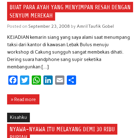
BUAT PARA AYAH YANG MENYIMPAN RESAH DENGAN
SENYUM MEREKAH
Posted on
September 23, 2008
by
Amril Taufik Gobel
KEJADIAN kemarin siang yang saya alami saat menumpang
taksi dari kantor di kawasan Lebak Bulus menuju
workshop di Cakung sungguh sangat membekas dihati.
Dering suara handphone sang supir seketika
membangunkan […]
F
T
W
L
E
S
a
w
h
i
m
h
c
i
a
n
a
a
» Read more
e
t
t
k
i
r
b
t
s
e
l
e
Kisahku
o
e
A
d
NYAWA-NYAWA ITU MELAYANG DEMI 30 RIBU
o
r
p
I
RUPIAH