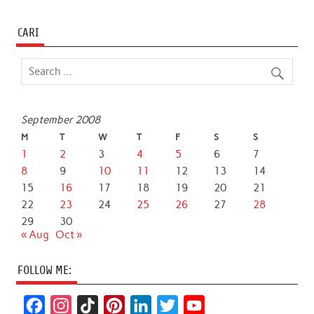
CARI
September 2008
M
T
W
T
F
S
S
1
2
3
4
5
6
7
8
9
10
11
12
13
14
15
16
17
18
19
20
21
22
23
24
25
26
27
28
29
30
« Aug
Oct »
FOLLOW ME:
F
I
T
P
L
T
Y