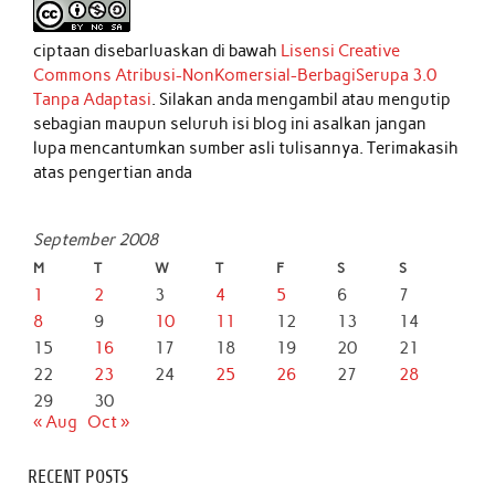
ciptaan disebarluaskan di bawah
Lisensi Creative
Commons Atribusi-NonKomersial-BerbagiSerupa 3.0
Tanpa Adaptasi
. Silakan anda mengambil atau mengutip
sebagian maupun seluruh isi blog ini asalkan jangan
lupa mencantumkan sumber asli tulisannya. Terimakasih
atas pengertian anda
September 2008
M
T
W
T
F
S
S
1
2
3
4
5
6
7
8
9
10
11
12
13
14
15
16
17
18
19
20
21
22
23
24
25
26
27
28
29
30
« Aug
Oct »
RECENT POSTS