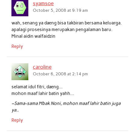
syamsoe
o
e
A
d
October 5, 2008 at 9:19 am
o
r
p
I
wah, senang ya daeng bisa takbiran bersama keluarga.
k
p
n
apalagi prosesinya merupakan pengalaman baru.
Minal aidin walfaidzin
Reply
caroline
October 6, 2008 at 2:14 pm
selamat idul fitri, daeng…
mohon maaf lahir batin yahh…
–Sama-sama Mbak Noni, mohon maaf lahir batin juga
ya..
Reply