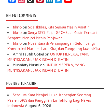
a
n
i
i
i
w
o
c
s
k
n
n
i
u
RECENT COMMENTS
e
t
T
t
k
t
T
tikno
on
Soal Ikhlas, Kita Semua Masih Amatir
b
a
o
e
e
t
u
tikno
on
Senja SEO, Fajar GEO: Saat Mesin Pencari
o
g
k
r
d
e
b
Berganti Menjadi Mesin Penjawab
o
r
e
I
r
e
tikno
on
Nusantara di Persimpangan Gelombang:
Konstruksi Maritim, Laut Kita, dan Tanggung Jawab Kita
k
a
s
n
Amril Taufik Gobel
on
UNTUK MEREKA, YANG
m
t
MENYISAKAN JEJAK INDAH DI BATIN
Musniaty Musni
on
UNTUK MEREKA, YANG
MENYISAKAN JEJAK INDAH DI BATIN
POSTING TERAKHIR
Sebelum Kata Menjadi Luka: Kepergian Seorang
Pasien BPJS dan Panggilan ‘Einfühlung’ bagi Nakes
Indonesia
August 6, 2026