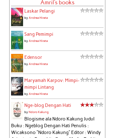
Amril's books
Laskar Pelangi
by
Andrea Hirata
Sang Pemimpi
by
Andrea Hirata
Edensor
by
Andrea Hirata
Maryamah Karpov: Mimpi-
mimpi Lintang
by
Andrea Hirata
Nge-blog Dengan Hati
by
Ndoro Kakung
Blogisme ala Ndoro Kakung Judul
Buku : Ngeblog Dengan Hati Penulis :
Wicaksono “Ndoro Kakung” Editor : Windy