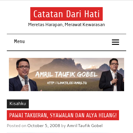
Skip
to
content
Catatan Dari Hati
Meretas Harapan, Merawat Kewarasan
Menu
Kisahku
PAWAI TAKBIRAN, SYAWALAN DAN ALYA HILANG!
Posted on
October 5, 2008
by
Amril Taufik Gobel