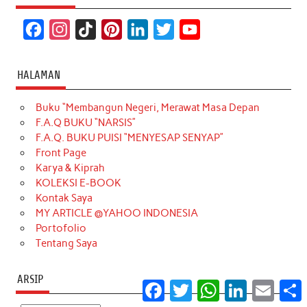
F
I
T
P
L
T
Y
a
n
i
i
i
w
o
c
s
k
n
n
i
u
HALAMAN
e
t
T
t
k
t
T
Buku “Membangun Negeri, Merawat Masa Depan
b
a
o
e
e
t
u
F.A.Q BUKU “NARSIS”
o
g
k
r
d
e
b
F.A.Q. BUKU PUISI “MENYESAP SENYAP”
o
r
e
I
r
e
Front Page
Karya & Kiprah
k
a
s
n
KOLEKSI E-BOOK
m
t
Kontak Saya
MY ARTICLE @YAHOO INDONESIA
Portofolio
Tentang Saya
ARSIP
Facebook
Twitter
WhatsApp
LinkedIn
Email
S