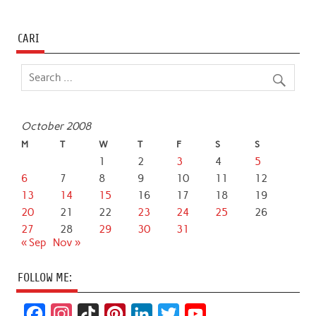
CARI
October 2008
M
T
W
T
F
S
S
1
2
3
4
5
6
7
8
9
10
11
12
13
14
15
16
17
18
19
20
21
22
23
24
25
26
27
28
29
30
31
« Sep
Nov »
FOLLOW ME:
F
I
T
P
L
T
Y