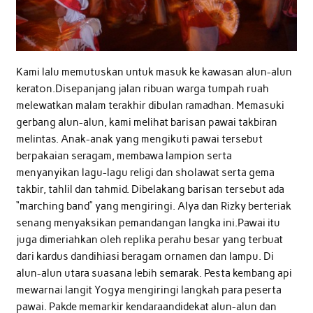
Kami lalu memutuskan untuk masuk ke kawasan alun-alun
keraton.Disepanjang jalan ribuan warga tumpah ruah
melewatkan malam terakhir dibulan ramadhan. Memasuki
gerbang alun-alun, kami melihat barisan pawai takbiran
melintas. Anak-anak yang mengikuti pawai tersebut
berpakaian seragam, membawa lampion serta
menyanyikan lagu-lagu religi dan sholawat serta gema
takbir, tahlil dan tahmid. Dibelakang barisan tersebut ada
“marching band” yang mengiringi. Alya dan Rizky berteriak
senang menyaksikan pemandangan langka ini.Pawai itu
juga dimeriahkan oleh replika perahu besar yang terbuat
dari kardus dandihiasi beragam ornamen dan lampu. Di
alun-alun utara suasana lebih semarak. Pesta kembang api
mewarnai langit Yogya mengiringi langkah para peserta
pawai. Pakde memarkir kendaraandidekat alun-alun dan