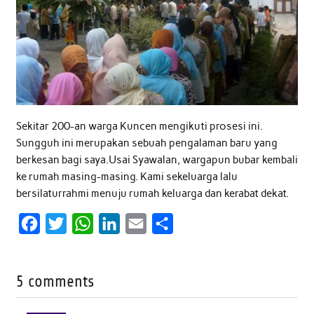
Sekitar 200-an warga Kuncen mengikuti prosesi ini.
Sungguh ini merupakan sebuah pengalaman baru yang
berkesan bagi saya.Usai Syawalan, wargapun bubar kembali
ke rumah masing-masing. Kami sekeluarga lalu
bersilaturrahmi menuju rumah keluarga dan kerabat dekat.
F
T
W
L
E
S
a
w
h
i
m
h
c
i
a
n
a
a
5 comments
e
t
t
k
i
r
b
t
s
e
l
e