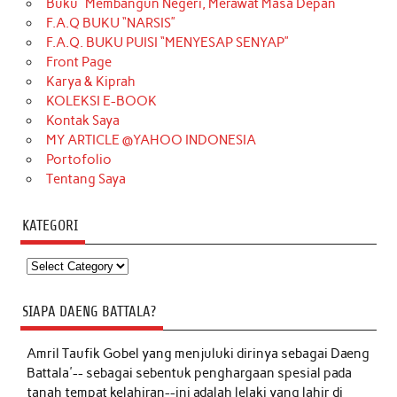
Buku “Membangun Negeri, Merawat Masa Depan
F.A.Q BUKU “NARSIS”
F.A.Q. BUKU PUISI “MENYESAP SENYAP”
Front Page
Karya & Kiprah
KOLEKSI E-BOOK
Kontak Saya
MY ARTICLE @YAHOO INDONESIA
Portofolio
Tentang Saya
KATEGORI
Kategori
SIAPA DAENG BATTALA?
Amril Taufik Gobel
yang menjuluki dirinya sebagai Daeng
Battala'-- sebagai sebentuk penghargaan spesial pada
tanah tempat kelahiran--ini adalah lelaki yang lahir di