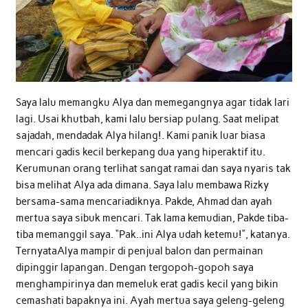
Saya lalu memangku Alya dan memegangnya agar tidak lari
lagi. Usai khutbah, kami lalu bersiap pulang. Saat melipat
sajadah, mendadak Alya hilang!. Kami panik luar biasa
mencari gadis kecil berkepang dua yang hiperaktif itu.
Kerumunan orang terlihat sangat ramai dan saya nyaris tak
bisa melihat Alya ada dimana. Saya lalu membawa Rizky
bersama-sama mencariadiknya. Pakde, Ahmad dan ayah
mertua saya sibuk mencari. Tak lama kemudian, Pakde tiba-
tiba memanggil saya. “Pak..ini Alya udah ketemu!”, katanya.
TernyataAlya mampir di penjual balon dan permainan
dipinggir lapangan. Dengan tergopoh-gopoh saya
menghampirinya dan memeluk erat gadis kecil yang bikin
cemashati bapaknya ini. Ayah mertua saya geleng-geleng