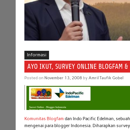
Informasi
AYO IKUT, SURVEY ONLINE BLOGFAM &
Posted on
November 13, 2008
by
Amril Taufik Gobel
Komunitas Blogfam
dan Indo Pacific Edelman, sebua
mengenai para blogger Indonesia. Diharapkan survey