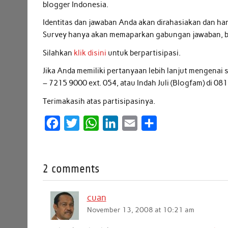
blogger Indonesia.
Identitas dan jawaban Anda akan dirahasiakan dan ha
Survey hanya akan memaparkan gabungan jawaban, b
Silahkan
klik disini
untuk berpartisipasi.
Jika Anda memiliki pertanyaan lebih lanjut mengenai s
– 7215 9000 ext. 054, atau Indah Juli (Blogfam) di 0
Terimakasih atas partisipasinya.
F
T
W
L
E
S
a
w
h
i
m
h
c
i
a
n
a
a
2 comments
e
t
t
k
i
r
b
t
s
e
l
e
cuan
o
e
A
d
November 13, 2008 at 10:21 am
o
r
p
I