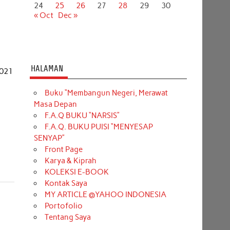
24
25
26
27
28
29
30
« Oct
Dec »
HALAMAN
 021
Buku “Membangun Negeri, Merawat
Masa Depan
F.A.Q BUKU “NARSIS”
F.A.Q. BUKU PUISI “MENYESAP
SENYAP”
Front Page
Karya & Kiprah
KOLEKSI E-BOOK
Kontak Saya
MY ARTICLE @YAHOO INDONESIA
Portofolio
Tentang Saya