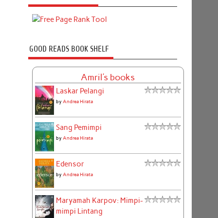
GOOD READS BOOK SHELF
Amril's books
Laskar Pelangi
by
Andrea Hirata
Sang Pemimpi
by
Andrea Hirata
Edensor
by
Andrea Hirata
Maryamah Karpov: Mimpi-
mimpi Lintang