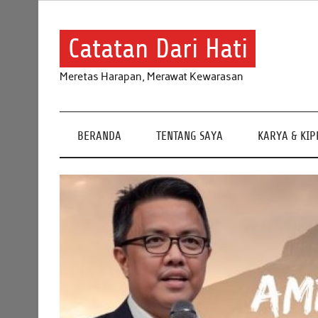
Skip
to
content
Catatan Dari Hati
Meretas Harapan, Merawat Kewarasan
BERANDA
TENTANG SAYA
KARYA & KI