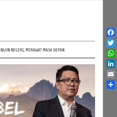
Face
NGUN NEGERI, MERAWAT MASA DEPAN
Twitt
What
Linke
Email
Share