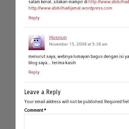
k
p
n
salam kenal..silakan mampir di
http://www.abdulha
http://www.abdulhadijamal.wordpress.com
Reply
Husnun
November 15, 2008 at 5:38 am
menurut saya, webnya lumayan bagus dengan isi yan
blog saya… terima kasih
Reply
Leave a Reply
Your email address will not be published.
Required fie
Comment
*