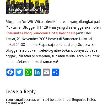
Blogging for Wit-Witan, demikian tema yang diangkat pada
Muktamar Blogger II 1429 H ini yang diselenggarakan oleh
Komunitas Blog Bunderan Hotel Indonesia
pada Hari
Jum’at, 21 November 2008 besok di Bunderan HI mulai
pukul 21.00-subuh. Siapa saja boleh datang. Sopo wae.
Blogger atau bukan, seleblog atau bukan, punya duit apa
nggak, laki atau perempuan, tua atau muda. Terbuka untuk
umum. Selamat bermuktamar ya!
F
T
W
L
E
S
a
w
h
i
m
h
c
i
a
n
a
a
Leave a Reply
e
t
t
k
i
r
Your email address will not be published.
Required fields
b
t
s
e
l
e
are marked
*