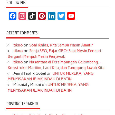
FOLLOW ME:
F
I
T
P
L
T
Y
a
n
i
i
i
w
o
c
s
k
n
n
i
u
RECENT COMMENTS
e
t
T
t
k
t
T
tikno
on
Soal Ikhlas, Kita Semua Masih Amatir
b
a
o
e
e
t
u
tikno
on
Senja SEO, Fajar GEO: Saat Mesin Pencari
o
g
k
r
d
e
b
Berganti Menjadi Mesin Penjawab
o
r
e
I
r
e
tikno
on
Nusantara di Persimpangan Gelombang:
Konstruksi Maritim, Laut Kita, dan Tanggung Jawab Kita
k
a
s
n
Amril Taufik Gobel
on
UNTUK MEREKA, YANG
m
t
MENYISAKAN JEJAK INDAH DI BATIN
Musniaty Musni
on
UNTUK MEREKA, YANG
MENYISAKAN JEJAK INDAH DI BATIN
POSTING TERAKHIR