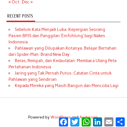
« Oct
Dec »
RECENT POSTS
Sebelum Kata Menjadi Luka: Kepergian Seorang
Pasien BPJS dan Panggilan ‘Einfühlung’ bagi Nakes
Indonesia
Pahlawan yang Dilupakan Kotanya: Belajar Bertahan
dari Spider-Man: Brand New Day
Beras, Rempah, dan Kedaulatan: Membaca Ulang Peta
Pertahanan Indonesia
Jaring yang Tak Pernah Putus: Catatan Cinta untuk
Pahlawan yang Sendirian
Kepada Mereka yang Masih Bangun dan Mencoba Lagi
Powered by
WordPress
and
Anderson
.
Facebook
Twitter
WhatsApp
LinkedIn
Email
S