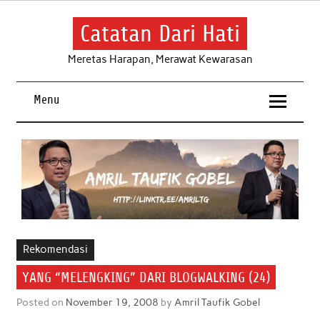
Skip
to
content
Catatan Dari Hati
Meretas Harapan, Merawat Kewarasan
Menu
Rekomendasi
YANG “MELENGKING” DARI BLOGWALKING (24)
Posted on
November 19, 2008
by
Amril Taufik Gobel