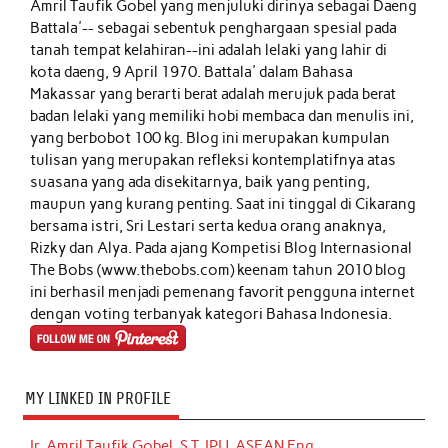
Amril Taufik Gobel
yang menjuluki dirinya sebagai Daeng
Battala'-- sebagai sebentuk penghargaan spesial pada
tanah tempat kelahiran--ini adalah lelaki yang lahir di
kota daeng, 9 April 1970. Battala' dalam Bahasa
Makassar yang berarti berat adalah merujuk pada berat
badan lelaki yang memiliki hobi membaca dan menulis ini,
yang berbobot 100 kg. Blog ini merupakan kumpulan
tulisan yang merupakan refleksi kontemplatifnya atas
suasana yang ada disekitarnya, baik yang penting,
maupun yang kurang penting. Saat ini tinggal di Cikarang
bersama istri, Sri Lestari serta kedua orang anaknya,
Rizky dan Alya. Pada ajang Kompetisi Blog Internasional
The Bobs (www.thebobs.com) keenam tahun 2010 blog
ini berhasil menjadi pemenang favorit pengguna internet
dengan voting terbanyak kategori Bahasa Indonesia.
MY LINKED IN PROFILE
Ir. Amril Taufik Gobel, S.T, IPU, ASEAN Eng.