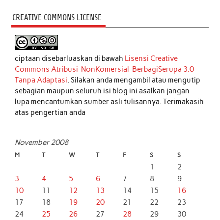
CREATIVE COMMONS LICENSE
ciptaan disebarluaskan di bawah
Lisensi Creative
Commons Atribusi-NonKomersial-BerbagiSerupa 3.0
Tanpa Adaptasi
. Silakan anda mengambil atau mengutip
sebagian maupun seluruh isi blog ini asalkan jangan
lupa mencantumkan sumber asli tulisannya. Terimakasih
atas pengertian anda
November 2008
M
T
W
T
F
S
S
1
2
3
4
5
6
7
8
9
10
11
12
13
14
15
16
17
18
19
20
21
22
23
24
25
26
27
28
29
30