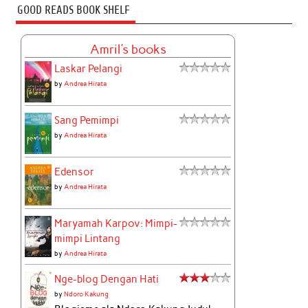
GOOD READS BOOK SHELF
Amril's books
Laskar Pelangi
by
Andrea Hirata
Sang Pemimpi
by
Andrea Hirata
Edensor
by
Andrea Hirata
Maryamah Karpov: Mimpi-
mimpi Lintang
by
Andrea Hirata
Nge-blog Dengan Hati
by
Ndoro Kakung