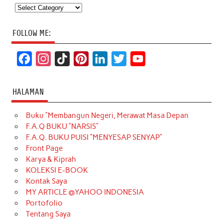
Categories
FOLLOW ME:
F
I
T
P
L
T
Y
a
n
i
i
i
w
o
c
s
k
n
n
i
u
HALAMAN
e
t
T
t
k
t
T
Buku “Membangun Negeri, Merawat Masa Depan
b
a
o
e
e
t
u
F.A.Q BUKU “NARSIS”
o
g
k
r
d
e
b
F.A.Q. BUKU PUISI “MENYESAP SENYAP”
o
r
e
I
r
e
Front Page
Karya & Kiprah
k
a
s
n
KOLEKSI E-BOOK
m
t
Kontak Saya
MY ARTICLE @YAHOO INDONESIA
Portofolio
Tentang Saya