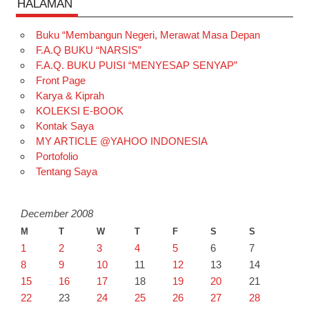
HALAMAN
Buku “Membangun Negeri, Merawat Masa Depan
F.A.Q BUKU “NARSIS”
F.A.Q. BUKU PUISI “MENYESAP SENYAP”
Front Page
Karya & Kiprah
KOLEKSI E-BOOK
Kontak Saya
MY ARTICLE @YAHOO INDONESIA
Portofolio
Tentang Saya
December 2008
M
T
W
T
F
S
S
1
2
3
4
5
6
7
8
9
10
11
12
13
14
15
16
17
18
19
20
21
22
23
24
25
26
27
28