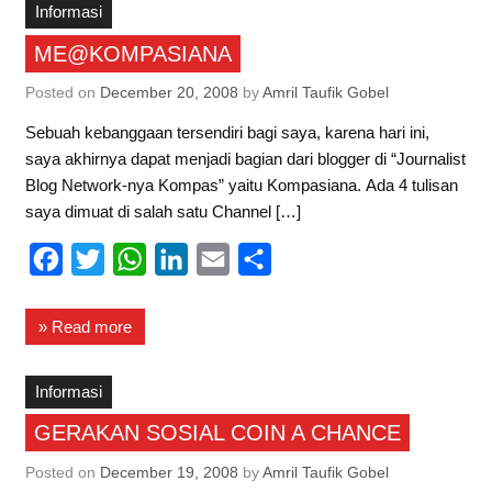
b
t
s
e
l
e
Informasi
o
e
A
d
ME@KOMPASIANA
o
r
p
I
Posted on
December 20, 2008
by
Amril Taufik Gobel
k
p
n
Sebuah kebanggaan tersendiri bagi saya, karena hari ini,
saya akhirnya dapat menjadi bagian dari blogger di “Journalist
Blog Network-nya Kompas” yaitu Kompasiana. Ada 4 tulisan
saya dimuat di salah satu Channel […]
F
T
W
L
E
S
a
w
h
i
m
h
c
i
a
n
a
a
» Read more
e
t
t
k
i
r
b
t
s
e
l
e
Informasi
o
e
A
d
GERAKAN SOSIAL COIN A CHANCE
o
r
p
I
Posted on
December 19, 2008
by
Amril Taufik Gobel
k
p
n