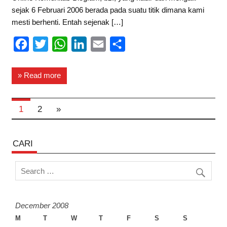
sejak 6 Februari 2006 berada pada suatu titik dimana kami
mesti berhenti. Entah sejenak […]
F
T
W
L
E
S
a
w
h
i
m
h
c
i
a
n
a
a
» Read more
e
t
t
k
i
r
b
t
s
e
l
e
1
2
»
o
e
A
d
o
r
p
I
CARI
k
p
n
December 2008
M
T
W
T
F
S
S