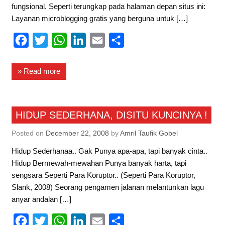
fungsional. Seperti terungkap pada halaman depan situs ini:
Layanan microblogging gratis yang berguna untuk […]
F
T
W
L
E
S
a
w
h
i
m
h
c
i
a
n
a
a
» Read more
e
t
t
k
i
r
b
t
s
e
l
e
Curhat
HIDUP SEDERHANA, DISITU KUNCINYA !
o
e
A
d
Informasi
o
r
p
I
Posted on
December 22, 2008
by
Amril Taufik Gobel
Kisahku
k
p
n
Hidup Sederhanaa.. Gak Punya apa-apa, tapi banyak cinta..
Hidup Bermewah-mewahan Punya banyak harta, tapi
sengsara Seperti Para Koruptor.. (Seperti Para Koruptor,
Slank, 2008) Seorang pengamen jalanan melantunkan lagu
anyar andalan […]
F
T
W
L
E
S