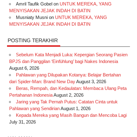
Amril Taufik Gobel
on
UNTUK MEREKA, YANG
m
t
MENYISAKAN JEJAK INDAH DI BATIN
Musniaty Musni
on
UNTUK MEREKA, YANG
MENYISAKAN JEJAK INDAH DI BATIN
POSTING TERAKHIR
Sebelum Kata Menjadi Luka: Kepergian Seorang Pasien
BPJS dan Panggilan ‘Einfühlung’ bagi Nakes Indonesia
August 6, 2026
Pahlawan yang Dilupakan Kotanya: Belajar Bertahan
dari Spider-Man: Brand New Day
August 3, 2026
Beras, Rempah, dan Kedaulatan: Membaca Ulang Peta
Pertahanan Indonesia
August 2, 2026
Jaring yang Tak Pernah Putus: Catatan Cinta untuk
Pahlawan yang Sendirian
August 1, 2026
Kepada Mereka yang Masih Bangun dan Mencoba Lagi
July 31, 2026