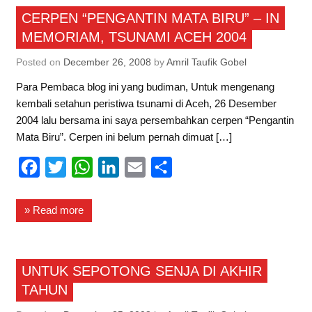
Curhat
CERPEN “PENGANTIN MATA BIRU” – IN
o
e
A
d
MEMORIAM, TSUNAMI ACEH 2004
o
r
p
I
k
p
n
Posted on
December 26, 2008
by
Amril Taufik Gobel
Para Pembaca blog ini yang budiman, Untuk mengenang
kembali setahun peristiwa tsunami di Aceh, 26 Desember
2004 lalu bersama ini saya persembahkan cerpen “Pengantin
Mata Biru”. Cerpen ini belum pernah dimuat […]
F
T
W
L
E
S
a
w
h
i
m
h
c
i
a
n
a
a
» Read more
e
t
t
k
i
r
b
t
s
e
l
e
Puisi
UNTUK SEPOTONG SENJA DI AKHIR
o
e
A
d
TAHUN
o
r
p
I