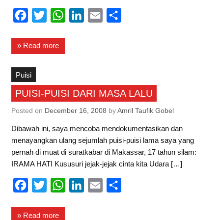
F
T
W
L
E
S
a
w
h
i
m
h
c
i
a
n
a
a
» Read more
e
t
t
k
i
r
b
t
s
e
l
e
Puisi
o
e
A
d
PUISI-PUISI DARI MASA LALU
o
r
p
I
Posted on
December 16, 2008
by
Amril Taufik Gobel
k
p
n
Dibawah ini, saya mencoba mendokumentasikan dan
menayangkan ulang sejumlah puisi-puisi lama saya yang
pernah di muat di suratkabar di Makassar, 17 tahun silam:
IRAMA HATI Kususuri jejak-jejak cinta kita Udara […]
F
T
W
L
E
S
a
w
h
i
m
h
c
i
a
n
a
a
» Read more