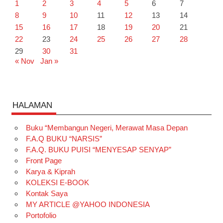
1
2
3
4
5
6
7
8
9
10
11
12
13
14
15
16
17
18
19
20
21
22
23
24
25
26
27
28
29
30
31
« Nov
Jan »
HALAMAN
Buku “Membangun Negeri, Merawat Masa Depan
F.A.Q BUKU “NARSIS”
F.A.Q. BUKU PUISI “MENYESAP SENYAP”
Front Page
Karya & Kiprah
KOLEKSI E-BOOK
Kontak Saya
MY ARTICLE @YAHOO INDONESIA
Portofolio