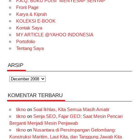
F.A.Q. BUKU PUISI “MENYESAP SENYAP”
o
r
e
I
r
e
Front Page
Karya & Kiprah
k
a
s
n
KOLEKSI E-BOOK
m
t
Kontak Saya
MY ARTICLE @YAHOO INDONESIA
Portofolio
Tentang Saya
ARSIP
Arsip
KOMENTAR TERBARU
tikno
on
Soal Ikhlas, Kita Semua Masih Amatir
tikno
on
Senja SEO, Fajar GEO: Saat Mesin Pencari
Berganti Menjadi Mesin Penjawab
tikno
on
Nusantara di Persimpangan Gelombang:
Konstruksi Maritim, Laut Kita, dan Tanggung Jawab Kita