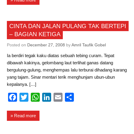
e
t
t
k
i
r
b
t
s
e
l
e
Saberin
CINTA DAN JALAN PULANG TAK BERTEPI
o
e
A
d
– BAGIAN KETIGA
o
r
p
I
k
p
n
Posted on
December 27, 2008
by
Amril Taufik Gobel
Ia berdiri tegak kaku diatas sebuah tebing curam. Tepat
dibawah kakinya, gelombang laut terlihat ganas datang
bergulung-gulung, menghempas lalu terburai dihadang karang
yang tajam. Sinar mentari terik menghunjam ubun-ubun
kepalanya. […]
F
T
W
L
E
S
a
w
h
i
m
h
c
i
a
n
a
a
» Read more
e
t
t
k
i
r
b
t
s
e
l
e