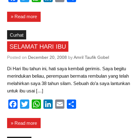
a
w
h
i
m
h
c
i
a
n
a
a
» Read more
e
t
t
k
i
r
b
t
s
e
l
e
Curhat
o
e
A
d
SELAMAT HARI IBU
o
r
p
I
Posted on
December 20, 2008
by
Amril Taufik Gobel
k
p
n
Di Hari Ibu tahun ini, hati saya kembali gerimis. Saya begitu
merindukan beliau, perempuan bermata rembulan yang telah
melahirkan saya 38 tahun silam. Sebuah do’a saya lantunkan
untuk ibu usai […]
F
T
W
L
E
S
a
w
h
i
m
h
c
i
a
n
a
a
» Read more
e
t
t
k
i
r