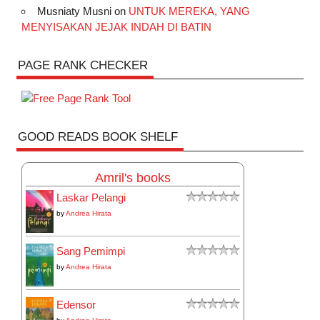
Musniaty Musni
on
UNTUK MEREKA, YANG
MENYISAKAN JEJAK INDAH DI BATIN
PAGE RANK CHECKER
GOOD READS BOOK SHELF
Amril's books
Laskar Pelangi
by
Andrea Hirata
Sang Pemimpi
by
Andrea Hirata
Edensor