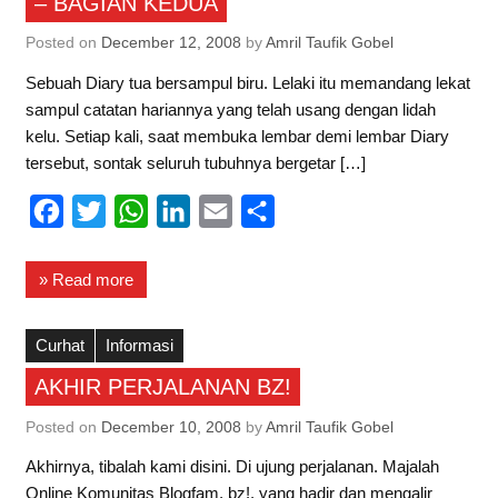
– BAGIAN KEDUA
o
r
p
I
k
p
n
Posted on
December 12, 2008
by
Amril Taufik Gobel
Sebuah Diary tua bersampul biru. Lelaki itu memandang lekat
sampul catatan hariannya yang telah usang dengan lidah
kelu. Setiap kali, saat membuka lembar demi lembar Diary
tersebut, sontak seluruh tubuhnya bergetar […]
F
T
W
L
E
S
a
w
h
i
m
h
c
i
a
n
a
a
» Read more
e
t
t
k
i
r
b
t
s
e
l
e
Curhat
Informasi
o
e
A
d
AKHIR PERJALANAN BZ!
o
r
p
I
Posted on
December 10, 2008
by
Amril Taufik Gobel
k
p
n
Akhirnya, tibalah kami disini. Di ujung perjalanan. Majalah
Online Komunitas Blogfam, bz!, yang hadir dan mengalir