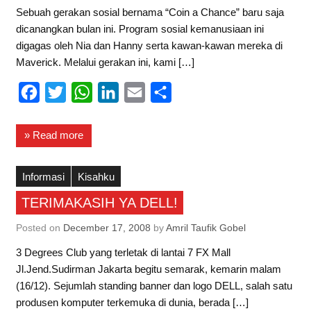
Sebuah gerakan sosial bernama “Coin a Chance” baru saja
dicanangkan bulan ini. Program sosial kemanusiaan ini
digagas oleh Nia dan Hanny serta kawan-kawan mereka di
Maverick. Melalui gerakan ini, kami […]
F
T
W
L
E
S
a
w
h
i
m
h
c
i
a
n
a
a
» Read more
e
t
t
k
i
r
b
t
s
e
l
e
Informasi
Kisahku
o
e
A
d
TERIMAKASIH YA DELL!
o
r
p
I
Posted on
December 17, 2008
by
Amril Taufik Gobel
k
p
n
3 Degrees Club yang terletak di lantai 7 FX Mall
Jl.Jend.Sudirman Jakarta begitu semarak, kemarin malam
(16/12). Sejumlah standing banner dan logo DELL, salah satu
produsen komputer terkemuka di dunia, berada […]