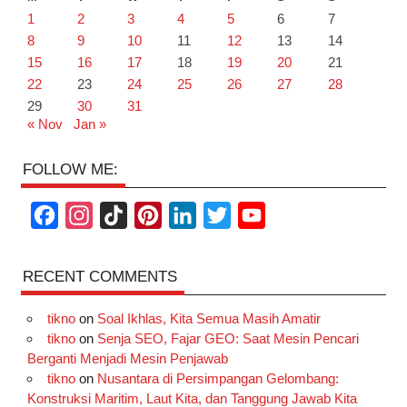
1
2
3
4
5
6
7
8
9
10
11
12
13
14
15
16
17
18
19
20
21
22
23
24
25
26
27
28
29
30
31
« Nov
Jan »
FOLLOW ME:
F
I
T
P
L
T
Y
a
n
i
i
i
w
o
c
s
k
n
n
i
u
RECENT COMMENTS
e
t
T
t
k
t
T
tikno
on
Soal Ikhlas, Kita Semua Masih Amatir
b
a
o
e
e
t
u
tikno
on
Senja SEO, Fajar GEO: Saat Mesin Pencari
o
g
k
r
d
e
b
Berganti Menjadi Mesin Penjawab
o
r
e
I
r
e
tikno
on
Nusantara di Persimpangan Gelombang:
Konstruksi Maritim, Laut Kita, dan Tanggung Jawab Kita
k
a
s
n