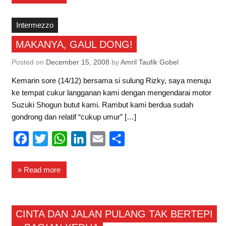
e
t
t
k
i
r
b
t
s
e
l
e
Intermezzo
o
e
A
d
MAKANYA, GAUL DONG!
o
r
p
I
Posted on
December 15, 2008
by
Amril Taufik Gobel
k
p
n
Kemarin sore (14/12) bersama si sulung Rizky, saya menuju
ke tempat cukur langganan kami dengan mengendarai motor
Suzuki Shogun butut kami. Rambut kami berdua sudah
gondrong dan relatif “cukup umur” […]
F
T
W
L
E
S
a
w
h
i
m
h
c
i
a
n
a
a
» Read more
e
t
t
k
i
r
b
t
s
e
l
e
Saberin
CINTA DAN JALAN PULANG TAK BERTEPI
o
e
A
d