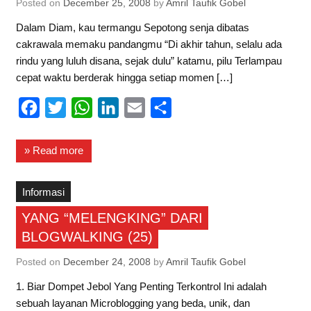
k
p
n
Posted on
December 25, 2008
by
Amril Taufik Gobel
Dalam Diam, kau termangu Sepotong senja dibatas
cakrawala memaku pandangmu “Di akhir tahun, selalu ada
rindu yang luluh disana, sejak dulu” katamu, pilu Terlampau
cepat waktu berderak hingga setiap momen […]
F
T
W
L
E
S
a
w
h
i
m
h
c
i
a
n
a
a
» Read more
e
t
t
k
i
r
b
t
s
e
l
e
Informasi
o
e
A
d
YANG “MELENGKING” DARI
o
r
p
I
BLOGWALKING (25)
k
p
n
Posted on
December 24, 2008
by
Amril Taufik Gobel
1. Biar Dompet Jebol Yang Penting Terkontrol Ini adalah
sebuah layanan Microblogging yang beda, unik, dan