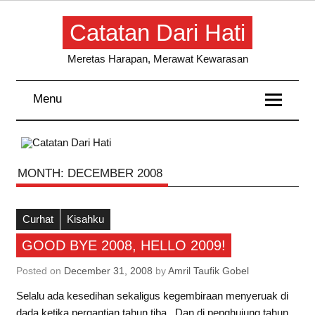
Skip
to
Catatan Dari Hati
content
Meretas Harapan, Merawat Kewarasan
Menu
MONTH:
DECEMBER 2008
Curhat
Kisahku
GOOD BYE 2008, HELLO 2009!
Posted on
December 31, 2008
by
Amril Taufik Gobel
Selalu ada kesedihan sekaligus kegembiraan menyeruak di
dada ketika pergantian tahun tiba. Dan di penghujung tahun