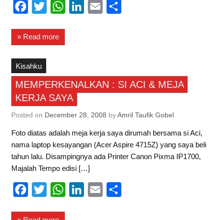
F
T
W
L
E
S
a
w
h
i
m
h
c
i
a
n
a
a
» Read more
e
t
t
k
i
r
b
t
s
e
l
e
Kisahku
o
e
A
d
MEMPERKENALKAN : SI ACI & MEJA
o
r
p
I
KERJA SAYA
k
p
n
Posted on
December 28, 2008
by
Amril Taufik Gobel
Foto diatas adalah meja kerja saya dirumah bersama si Aci,
nama laptop kesayangan (Acer Aspire 4715Z) yang saya beli
tahun lalu. Disampingnya ada Printer Canon Pixma IP1700,
Majalah Tempo edisi […]
F
T
W
L
E
S
a
w
h
i
m
h
c
i
a
n
a
a
» Read more