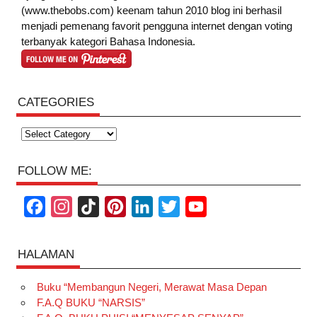
(www.thebobs.com) keenam tahun 2010 blog ini berhasil
menjadi pemenang favorit pengguna internet dengan voting
terbanyak kategori Bahasa Indonesia.
CATEGORIES
Categories
FOLLOW ME:
F
I
T
P
L
T
Y
a
n
i
i
i
w
o
c
s
k
n
n
i
u
HALAMAN
e
t
T
t
k
t
T
Buku “Membangun Negeri, Merawat Masa Depan
b
a
o
e
e
t
u
F.A.Q BUKU “NARSIS”
o
g
k
r
d
e
b