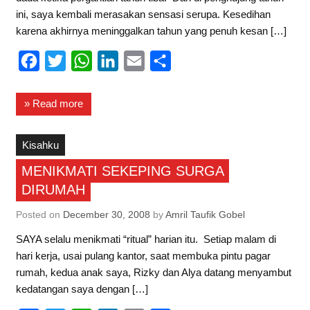
ini, saya kembali merasakan sensasi serupa. Kesedihan
karena akhirnya meninggalkan tahun yang penuh kesan […]
F
T
W
L
E
S
a
w
h
i
m
h
c
i
a
n
a
a
» Read more
e
t
t
k
i
r
b
t
s
e
l
e
Kisahku
o
e
A
d
MENIKMATI SEKEPING SURGA
o
r
p
I
DIRUMAH
k
p
n
Posted on
December 30, 2008
by
Amril Taufik Gobel
SAYA selalu menikmati “ritual” harian itu. Setiap malam di
hari kerja, usai pulang kantor, saat membuka pintu pagar
rumah, kedua anak saya, Rizky dan Alya datang menyambut
kedatangan saya dengan […]