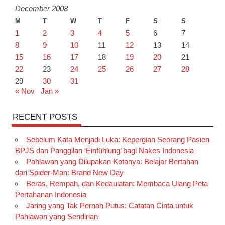
December 2008
M
T
W
T
F
S
S
1
2
3
4
5
6
7
8
9
10
11
12
13
14
15
16
17
18
19
20
21
22
23
24
25
26
27
28
29
30
31
« Nov
Jan »
RECENT POSTS
Sebelum Kata Menjadi Luka: Kepergian Seorang Pasien
BPJS dan Panggilan ‘Einfühlung’ bagi Nakes Indonesia
Pahlawan yang Dilupakan Kotanya: Belajar Bertahan
dari Spider-Man: Brand New Day
Beras, Rempah, dan Kedaulatan: Membaca Ulang Peta
Pertahanan Indonesia
Jaring yang Tak Pernah Putus: Catatan Cinta untuk
Pahlawan yang Sendirian