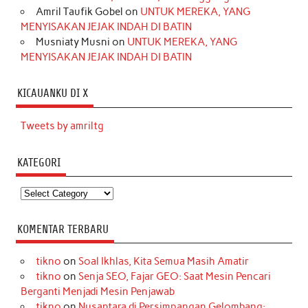
Amril Taufik Gobel
on
UNTUK MEREKA, YANG
MENYISAKAN JEJAK INDAH DI BATIN
Musniaty Musni
on
UNTUK MEREKA, YANG
MENYISAKAN JEJAK INDAH DI BATIN
KICAUANKU DI X
Tweets by amriltg
KATEGORI
Kategori
KOMENTAR TERBARU
tikno
on
Soal Ikhlas, Kita Semua Masih Amatir
tikno
on
Senja SEO, Fajar GEO: Saat Mesin Pencari
Berganti Menjadi Mesin Penjawab
tikno
on
Nusantara di Persimpangan Gelombang: