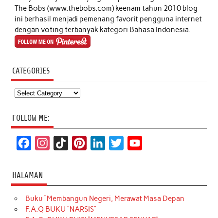
The Bobs (www.thebobs.com) keenam tahun 2010 blog
ini berhasil menjadi pemenang favorit pengguna internet
dengan voting terbanyak kategori Bahasa Indonesia.
CATEGORIES
Categories
FOLLOW ME:
F
I
T
P
L
T
Y
a
n
i
i
i
w
o
c
s
k
n
n
i
u
HALAMAN
e
t
T
t
k
t
T
Buku “Membangun Negeri, Merawat Masa Depan
b
a
o
e
e
t
u
F.A.Q BUKU “NARSIS”
o
g
k
r
d
e
b