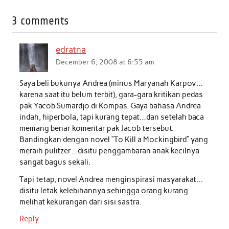
c
i
a
n
a
a
3 comments
e
t
t
k
i
r
b
t
s
e
l
e
edratna
o
e
A
d
December 6, 2008 at 6:55 am
o
r
p
I
Saya beli bukunya Andrea (minus Maryanah Karpov…
k
p
n
karena saat itu belum terbit), gara-gara kritikan pedas
pak Yacob Sumardjo di Kompas. Gaya bahasa Andrea
indah, hiperbola, tapi kurang tepat…dan setelah baca
memang benar komentar pak Jacob tersebut.
Bandingkan dengan novel “To Kill a Mockingbird” yang
meraih pulitzer…disitu penggambaran anak kecilnya
sangat bagus sekali.
Tapi tetap, novel Andrea menginspirasi masyarakat…
disitu letak kelebihannya sehingga orang kurang
melihat kekurangan dari sisi sastra.
Reply