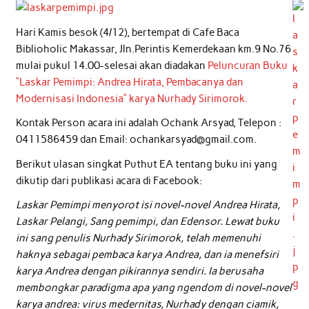
Hari Kamis besok (4/12), bertempat di Cafe Baca
Biblioholic Makassar, Jln.Perintis Kemerdekaan km.9 No.76
mulai pukul 14.00-selesai akan diadakan
Peluncuran Buku
“Laskar Pemimpi: Andrea Hirata, Pembacanya dan
Modernisasi Indonesia” karya Nurhady Sirimorok.
Kontak Person acara ini adalah Ochank Arsyad, Telepon :
0411586459 dan Email: ochankarsyad@gmail.com.
Berikut ulasan singkat Puthut EA tentang buku ini yang
dikutip dari publikasi acara di Facebook:
Laskar Pemimpi menyorot isi novel-novel Andrea Hirata,
Laskar Pelangi, Sang pemimpi, dan Edensor. Lewat buku
ini sang penulis Nurhady Sirimorok, telah memenuhi
haknya sebagai pembaca karya Andrea, dan ia menefsiri
karya Andrea dengan pikirannya sendiri. Ia berusaha
membongkar paradigma apa yang ngendom di novel-novel
karya andrea: virus medernitas, Nurhady dengan ciamik,