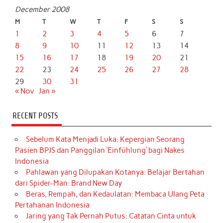
December 2008
M
T
W
T
F
S
S
1
2
3
4
5
6
7
8
9
10
11
12
13
14
15
16
17
18
19
20
21
22
23
24
25
26
27
28
29
30
31
« Nov
Jan »
RECENT POSTS
Sebelum Kata Menjadi Luka: Kepergian Seorang
Pasien BPJS dan Panggilan ‘Einfühlung’ bagi Nakes
Indonesia
Pahlawan yang Dilupakan Kotanya: Belajar Bertahan
dari Spider-Man: Brand New Day
Beras, Rempah, dan Kedaulatan: Membaca Ulang Peta
Pertahanan Indonesia
Jaring yang Tak Pernah Putus: Catatan Cinta untuk