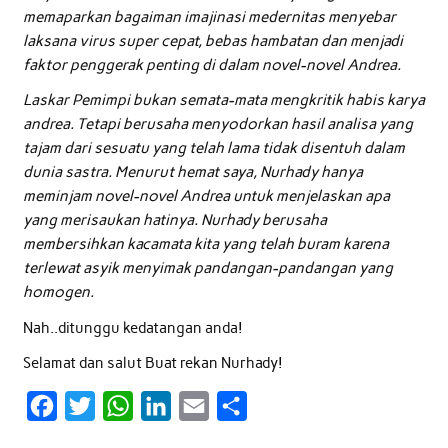
memaparkan bagaiman imajinasi medernitas menyebar
laksana virus super cepat, bebas hambatan dan menjadi
faktor penggerak penting di dalam novel-novel Andrea.
Laskar Pemimpi bukan semata-mata mengkritik habis karya
andrea. Tetapi berusaha menyodorkan hasil analisa yang
tajam dari sesuatu yang telah lama tidak disentuh dalam
dunia sastra. Menurut hemat saya, Nurhady hanya
meminjam novel-novel Andrea untuk menjelaskan apa
yang merisaukan hatinya. Nurhady berusaha
membersihkan kacamata kita yang telah buram karena
terlewat asyik menyimak pandangan-pandangan yang
homogen.
Nah..ditunggu kedatangan anda!
Selamat dan salut Buat rekan Nurhady!
F
T
W
L
E
S
a
w
h
i
m
h