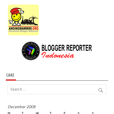
CARI
December 2008
M
T
W
T
F
S
S