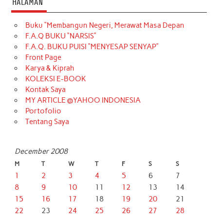
HALAMAN
Buku “Membangun Negeri, Merawat Masa Depan
F.A.Q BUKU “NARSIS”
F.A.Q. BUKU PUISI “MENYESAP SENYAP”
Front Page
Karya & Kiprah
KOLEKSI E-BOOK
Kontak Saya
MY ARTICLE @YAHOO INDONESIA
Portofolio
Tentang Saya
December 2008
M
T
W
T
F
S
S
1
2
3
4
5
6
7
8
9
10
11
12
13
14
15
16
17
18
19
20
21
22
23
24
25
26
27
28