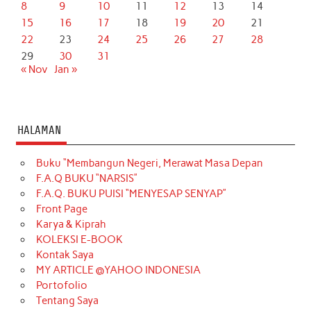
8
9
10
11
12
13
14
15
16
17
18
19
20
21
22
23
24
25
26
27
28
29
30
31
« Nov
Jan »
HALAMAN
Buku “Membangun Negeri, Merawat Masa Depan
F.A.Q BUKU “NARSIS”
F.A.Q. BUKU PUISI “MENYESAP SENYAP”
Front Page
Karya & Kiprah
KOLEKSI E-BOOK
Kontak Saya
MY ARTICLE @YAHOO INDONESIA
Portofolio
Tentang Saya