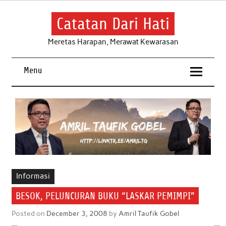
Skip
to
content
Catatan Dari Hati
Meretas Harapan, Merawat Kewarasan
Menu
Informasi
BESOK, PELUNCURAN BUKU “LASKAR PEMIMPI”
Posted on
December 3, 2008
by
Amril Taufik Gobel