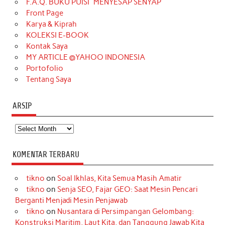
F.A.Q. BUKU PUISI “MENYESAP SENYAP”
o
r
e
I
r
e
Front Page
Karya & Kiprah
k
a
s
n
KOLEKSI E-BOOK
m
t
Kontak Saya
MY ARTICLE @YAHOO INDONESIA
Portofolio
Tentang Saya
ARSIP
Arsip
KOMENTAR TERBARU
tikno
on
Soal Ikhlas, Kita Semua Masih Amatir
tikno
on
Senja SEO, Fajar GEO: Saat Mesin Pencari
Berganti Menjadi Mesin Penjawab
tikno
on
Nusantara di Persimpangan Gelombang:
Konstruksi Maritim, Laut Kita, dan Tanggung Jawab Kita