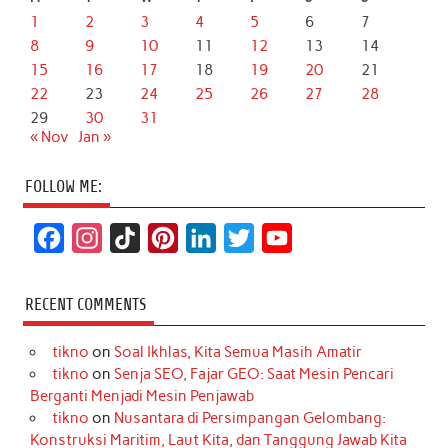
1
2
3
4
5
6
7
8
9
10
11
12
13
14
15
16
17
18
19
20
21
22
23
24
25
26
27
28
29
30
31
« Nov
Jan »
FOLLOW ME:
F
I
T
P
L
T
Y
a
n
i
i
i
w
o
c
s
k
n
n
i
u
RECENT COMMENTS
e
t
T
t
k
t
T
tikno
on
Soal Ikhlas, Kita Semua Masih Amatir
b
a
o
e
e
t
u
tikno
on
Senja SEO, Fajar GEO: Saat Mesin Pencari
o
g
k
r
d
e
b
Berganti Menjadi Mesin Penjawab
o
r
e
I
r
e
tikno
on
Nusantara di Persimpangan Gelombang:
Konstruksi Maritim, Laut Kita, dan Tanggung Jawab Kita
k
a
s
n