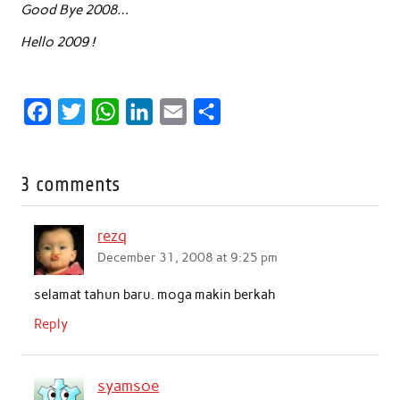
Good Bye 2008…
Hello 2009 !
F
T
W
L
E
S
a
w
h
i
m
h
c
i
a
n
a
a
3 comments
e
t
t
k
i
r
b
t
s
e
l
e
rezq
o
e
A
d
December 31, 2008 at 9:25 pm
o
r
p
I
selamat tahun baru. moga makin berkah
k
p
n
Reply
syamsoe