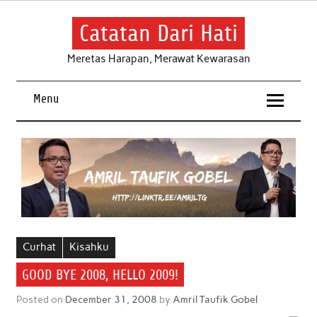
Skip
to
content
Catatan Dari Hati
Meretas Harapan, Merawat Kewarasan
Menu
Curhat
Kisahku
GOOD BYE 2008, HELLO 2009!
Posted on
December 31, 2008
by
Amril Taufik Gobel