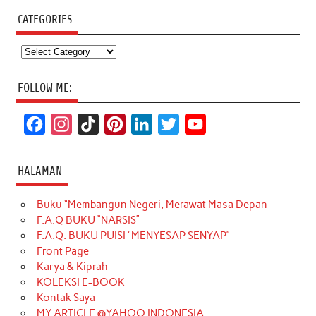
CATEGORIES
Categories
FOLLOW ME:
F
I
T
P
L
T
Y
a
n
i
i
i
w
o
c
s
k
n
n
i
u
HALAMAN
e
t
T
t
k
t
T
Buku “Membangun Negeri, Merawat Masa Depan
b
a
o
e
e
t
u
F.A.Q BUKU “NARSIS”
o
g
k
r
d
e
b
F.A.Q. BUKU PUISI “MENYESAP SENYAP”
o
r
e
I
r
e
Front Page
Karya & Kiprah
k
a
s
n
KOLEKSI E-BOOK
m
t
Kontak Saya
MY ARTICLE @YAHOO INDONESIA