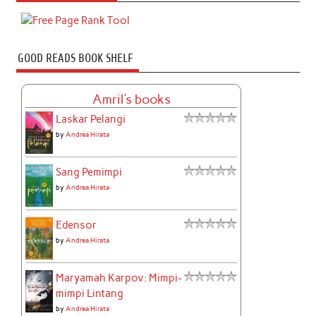
GOOD READS BOOK SHELF
Amril's books
Laskar Pelangi
by
Andrea Hirata
Sang Pemimpi
by
Andrea Hirata
Edensor
by
Andrea Hirata
Maryamah Karpov: Mimpi-
mimpi Lintang
by
Andrea Hirata