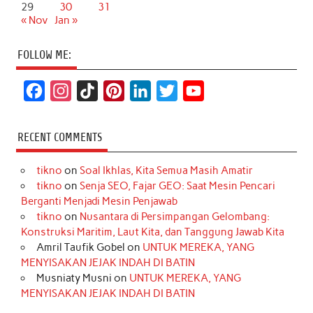
29
30
31
« Nov
Jan »
FOLLOW ME:
F
I
T
P
L
T
Y
a
n
i
i
i
w
o
c
s
k
n
n
i
u
RECENT COMMENTS
e
t
T
t
k
t
T
tikno
on
Soal Ikhlas, Kita Semua Masih Amatir
b
a
o
e
e
t
u
tikno
on
Senja SEO, Fajar GEO: Saat Mesin Pencari
o
g
k
r
d
e
b
Berganti Menjadi Mesin Penjawab
o
r
e
I
r
e
tikno
on
Nusantara di Persimpangan Gelombang:
Konstruksi Maritim, Laut Kita, dan Tanggung Jawab Kita
k
a
s
n
Amril Taufik Gobel
on
UNTUK MEREKA, YANG
m
t
MENYISAKAN JEJAK INDAH DI BATIN
Musniaty Musni
on
UNTUK MEREKA, YANG
MENYISAKAN JEJAK INDAH DI BATIN