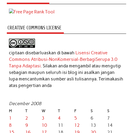
CREATIVE COMMONS LICENSE
ciptaan disebarluaskan di bawah
Lisensi Creative
Commons Atribusi-NonKomersial-BerbagiSerupa 3.0
Tanpa Adaptasi
. Silakan anda mengambil atau mengutip
sebagian maupun seluruh isi blog ini asalkan jangan
lupa mencantumkan sumber asli tulisannya. Terimakasih
atas pengertian anda
December 2008
M
T
W
T
F
S
S
1
2
3
4
5
6
7
8
9
10
11
12
13
14
15
16
17
18
19
20
21