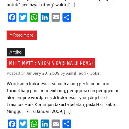
untuk “membayar utang” waktu […]
F
T
W
L
E
S
a
w
h
i
m
h
c
i
a
n
a
a
» Read more
e
t
t
k
i
r
b
t
s
e
l
e
Artikel
o
e
A
d
MEET MATT : SUKSES KARENA BERBAGI
o
r
p
I
Posted on
January 23, 2009
by
Amril Taufik Gobel
k
p
n
Wordcamp Indonesia—sebuah ajang pertemuan non
formal bagi para pengembang, pengguna dan penggemar
blog engine wordpress di Indonesia–yang digelar di
Erasmus Huis Kuningan Jakarta Selatan, pada Hari Sabtu-
Minggu, 17-18 Januari 2009, […]
F
T
W
L
E
S