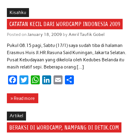
e
t
t
k
i
r
b
t
s
e
l
e
Kisahku
o
e
A
d
CATATAN KECIL DARI WORDCAMP INDONESIA 2009
o
r
p
I
Posted on
January 18, 2009
by
Amril Taufik Gobel
k
p
n
Pukul 08.15 pagi, Sabtu (17/1) saya sudah tiba di halaman
Erasmus Huis Jl.HR.Rasuna Said Kuningan, Jakarta Selatan.
Pusat Kebudayaan yang dikelola oleh Kedubes Belanda itu
masih relatif sepi. Beberapa orang […]
F
T
W
L
E
S
a
w
h
i
m
h
c
i
a
n
a
a
» Read more
e
t
t
k
i
r
b
t
s
e
l
e
Artikel
o
e
A
d
BERAKSI DI WORDCAMP, NAMPANG DI DETIK.COM
o
r
p
I