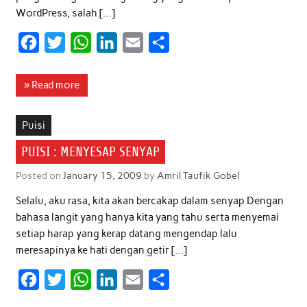
WordPress, salah […]
F
T
W
L
E
S
a
w
h
i
m
h
c
i
a
n
a
a
» Read more
e
t
t
k
i
r
b
t
s
e
l
e
Puisi
o
e
A
d
PUISI : MENYESAP SENYAP
o
r
p
I
Posted on
January 15, 2009
by
Amril Taufik Gobel
k
p
n
Selalu, aku rasa, kita akan bercakap dalam senyap Dengan
bahasa langit yang hanya kita yang tahu serta menyemai
setiap harap yang kerap datang mengendap lalu
meresapinya ke hati dengan getir […]
F
T
W
L
E
S
a
w
h
i
m
h