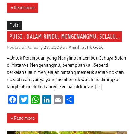
c
i
a
n
a
a
» Read more
e
t
t
k
i
r
b
t
s
e
l
e
Puisi
o
e
A
d
PUISI : DALAM RINDU, MENGENANGMU, SELALU…
o
r
p
I
Posted on
January 28, 2009
by
Amril Taufik Gobel
k
p
n
–Untuk Perempuan yang Menyimpan Lembut Cahaya Bulan
di Matanya Mengenangmu, perempuanku.. Seperti
berkelana jauh menjelajah bintang memetik setiap noktah-
noktah cahayanya yang membentuk wajahmu dirangka
langit lalu melukiskannya kembali di kanvas […]
F
T
W
L
E
S
a
w
h
i
m
h
c
i
a
n
a
a
» Read more
e
t
t
k
i
r