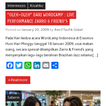
b
t
s
e
l
e
Intermezzo
Kisahku
o
e
A
d
“OLEH-OLEH” DARI WORDCAMP : LIVE
o
r
p
I
PERFORMANCE ZARRO & FRIEND’S
k
p
n
Posted on
January 20, 2009
by
Amril Taufik Gobel
Pada Hari kedua acara Wordcamp Indonesia di Erasmus
Huis Hari Minggu tanggal 18 Januari 2009, usai makan
siang, secara spesial ditampilkan Zarro & Friend’s yang
menyanyikan lagu-lagu beraliran Brazilian Jazz selama […]
F
T
W
L
E
S
a
w
h
i
m
h
c
i
a
n
a
a
» Read more
e
t
t
k
i
r
b
t
s
e
l
e
Saberin
o
e
A
d