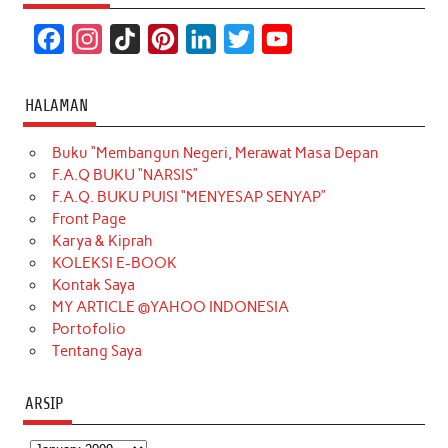
F
I
T
P
L
T
Y
a
n
i
i
i
w
o
c
s
k
n
n
i
u
HALAMAN
e
t
T
t
k
t
T
Buku “Membangun Negeri, Merawat Masa Depan
b
a
o
e
e
t
u
F.A.Q BUKU “NARSIS”
o
g
k
r
d
e
b
F.A.Q. BUKU PUISI “MENYESAP SENYAP”
o
r
e
I
r
e
Front Page
Karya & Kiprah
k
a
s
n
KOLEKSI E-BOOK
m
t
Kontak Saya
MY ARTICLE @YAHOO INDONESIA
Portofolio
Tentang Saya
ARSIP
Arsip