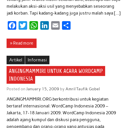
melakukan aksi-aksi usil yang menyebabkan seseorang
jadi korban. Tapi kadang-kadang juga justru malah saya […]
F
T
W
L
E
S
a
w
h
i
m
h
c
i
a
n
a
a
» Read more
e
t
t
k
i
r
b
t
s
e
l
e
Artikel
Informasi
o
e
A
d
ANGINGMAMMIRI UNTUK ACARA WORDCAMP
o
r
p
I
INDONESIA
k
p
n
Posted on
January 15, 2009
by
Amril Taufik Gobel
ANGINGMAMMIRI.ORG berkontribusi untuk kegiatan
bertaraf internasional: WordCamp Indonesia 2009 –
Jakarta, 17-18 Januari 2009. WordCamp Indonesia 2009
adalah ajang kumpul dan diskusi para pengguna,
pengembang dan orang-orang yang antusias pada