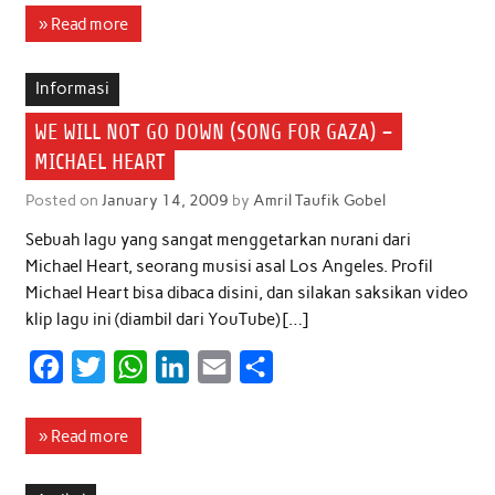
c
i
a
n
a
a
» Read more
e
t
t
k
i
r
b
t
s
e
l
e
Informasi
o
e
A
d
WE WILL NOT GO DOWN (SONG FOR GAZA) –
o
r
p
I
MICHAEL HEART
k
p
n
Posted on
January 14, 2009
by
Amril Taufik Gobel
Sebuah lagu yang sangat menggetarkan nurani dari
Michael Heart, seorang musisi asal Los Angeles. Profil
Michael Heart bisa dibaca disini, dan silakan saksikan video
klip lagu ini (diambil dari YouTube) […]
F
T
W
L
E
S
a
w
h
i
m
h
c
i
a
n
a
a
» Read more
e
t
t
k
i
r