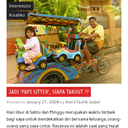
b
t
s
e
l
e
Intermezzo
o
e
A
d
Kisahku
o
r
p
I
k
p
n
JADI ‘PAPI SITTER’, SIAPA TAKUUT ??
Posted on
January 27, 2009
by
Amril Taufik Gobel
Hari libur di Sabtu dan Minggu merupakan waktu terbaik
bagi saya untuk mendekatkan diri bersama keluarga, orang-
orang yang saya cintai. Rasanya ini adalah saat yang tepat