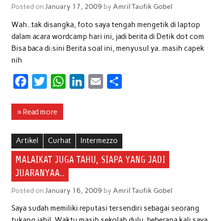
Posted on
January 17, 2009
by
Amril Taufik Gobel
k
p
n
Wah..tak disangka, foto saya tengah mengetik di laptop
dalam acara wordcamp hari ini, jadi berita di Detik dot com
Bisa baca di:sini Berita soal ini, menyusul ya..masih capek
nih
F
T
W
L
E
S
a
w
h
i
m
h
c
i
a
n
a
a
» Read more
e
t
t
k
i
r
b
t
s
e
l
e
Artikel
Curhat
Intermezzo
o
e
A
d
MALAIKAT JUGA TAHU, SIAPA YANG JADI
o
r
p
I
JUARANYAA..
k
p
n
Posted on
January 16, 2009
by
Amril Taufik Gobel
Saya sudah memiliki reputasi tersendiri sebagai seorang
tukang jahil. Waktu masih sekolah dulu, beberapa kali saya