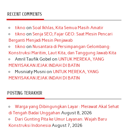
a
n
i
i
i
w
o
c
s
k
n
n
i
u
RECENT COMMENTS
e
t
T
t
k
t
T
tikno
on
Soal Ikhlas, Kita Semua Masih Amatir
b
a
o
e
e
t
u
tikno
on
Senja SEO, Fajar GEO: Saat Mesin Pencari
o
g
k
r
d
e
b
Berganti Menjadi Mesin Penjawab
o
r
e
I
r
e
tikno
on
Nusantara di Persimpangan Gelombang:
Konstruksi Maritim, Laut Kita, dan Tanggung Jawab Kita
k
a
s
n
Amril Taufik Gobel
on
UNTUK MEREKA, YANG
m
t
MENYISAKAN JEJAK INDAH DI BATIN
Musniaty Musni
on
UNTUK MEREKA, YANG
MENYISAKAN JEJAK INDAH DI BATIN
POSTING TERAKHIR
Warga yang Dibingungkan Layar : Merawat Akal Sehat
di Tengah Badai Unggahan
August 8, 2026
Dari Gunting Pita ke Umur Layanan: Wajah Baru
Konstruksi Indonesia
August 7, 2026