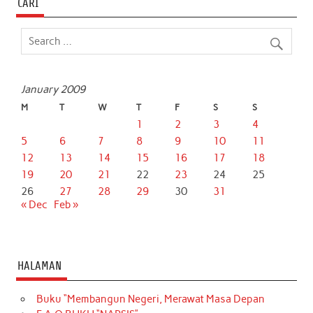
CARI
k
p
n
January 2009
M
T
W
T
F
S
S
1
2
3
4
5
6
7
8
9
10
11
12
13
14
15
16
17
18
19
20
21
22
23
24
25
26
27
28
29
30
31
« Dec
Feb »
HALAMAN
Buku “Membangun Negeri, Merawat Masa Depan