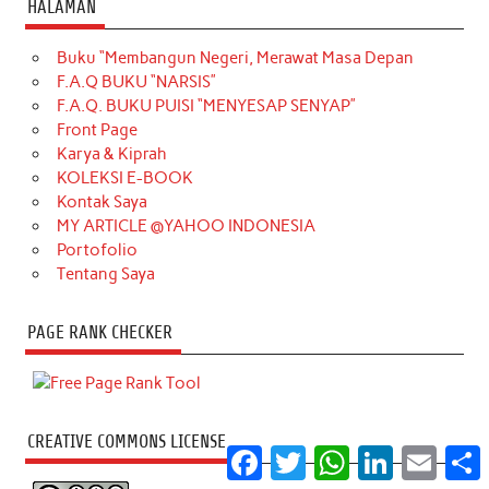
HALAMAN
Buku “Membangun Negeri, Merawat Masa Depan
F.A.Q BUKU “NARSIS”
F.A.Q. BUKU PUISI “MENYESAP SENYAP”
Front Page
Karya & Kiprah
KOLEKSI E-BOOK
Kontak Saya
MY ARTICLE @YAHOO INDONESIA
Portofolio
Tentang Saya
PAGE RANK CHECKER
CREATIVE COMMONS LICENSE
Facebook
Twitter
WhatsApp
LinkedIn
Email
S