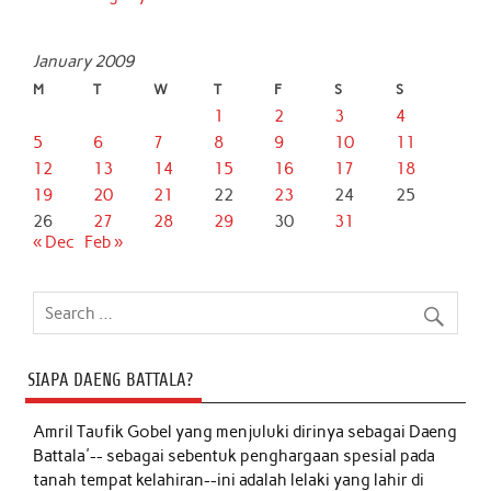
January 2009
M
T
W
T
F
S
S
1
2
3
4
5
6
7
8
9
10
11
12
13
14
15
16
17
18
19
20
21
22
23
24
25
26
27
28
29
30
31
« Dec
Feb »
SIAPA DAENG BATTALA?
Amril Taufik Gobel
yang menjuluki dirinya sebagai Daeng
Battala'-- sebagai sebentuk penghargaan spesial pada
tanah tempat kelahiran--ini adalah lelaki yang lahir di