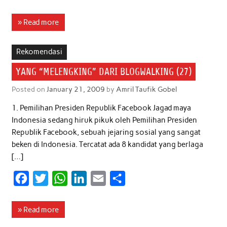
a
w
h
i
m
h
c
i
a
n
a
a
» Read more
e
t
t
k
i
r
b
t
s
e
l
e
Rekomendasi
o
e
A
d
YANG “MELENGKING” DARI BLOGWALKING (27)
o
r
p
I
Posted on
January 21, 2009
by
Amril Taufik Gobel
k
p
n
1. Pemilihan Presiden Republik Facebook Jagad maya
Indonesia sedang hiruk pikuk oleh Pemilihan Presiden
Republik Facebook, sebuah jejaring sosial yang sangat
beken di Indonesia. Tercatat ada 8 kandidat yang berlaga
[…]
F
T
W
L
E
S
a
w
h
i
m
h
c
i
a
n
a
a
» Read more
e
t
t
k
i
r