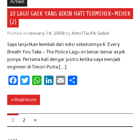
b
t
s
e
l
e
Artikel
o
e
A
d
10 LAGU GAEK YANG BIKIN HATI TERMEHEK-MEHEK
o
r
p
I
(2)
k
p
n
Posted on
January 14, 2009
by
Amril Taufik Gobel
Saya lanjutkan kembali dari edisi sebelumnya 6. Every
Breath You Take – The Police Lagu ini benar-benar asyik
punya. Pertama kali dengar justru ketika saya menjadi
engineer di Timori Putra […]
F
T
W
L
E
S
a
w
h
i
m
h
c
i
a
n
a
a
» Read more
e
t
t
k
i
r
b
t
s
e
l
e
1
2
»
o
e
A
d
o
r
p
I