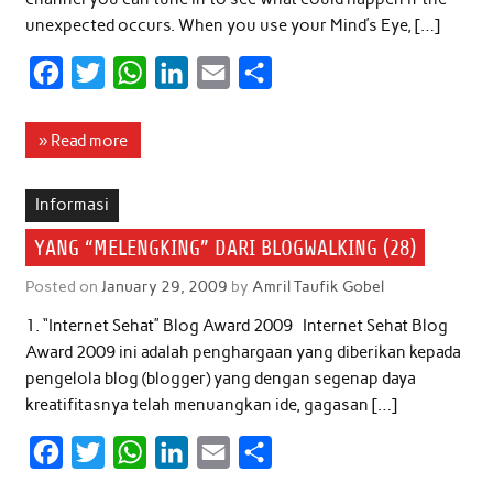
unexpected occurs. When you use your Mind’s Eye, […]
F
T
W
L
E
S
a
w
h
i
m
h
c
i
a
n
a
a
» Read more
e
t
t
k
i
r
b
t
s
e
l
e
Informasi
o
e
A
d
YANG “MELENGKING” DARI BLOGWALKING (28)
o
r
p
I
Posted on
January 29, 2009
by
Amril Taufik Gobel
k
p
n
1. “Internet Sehat” Blog Award 2009 Internet Sehat Blog
Award 2009 ini adalah penghargaan yang diberikan kepada
pengelola blog (blogger) yang dengan segenap daya
kreatifitasnya telah menuangkan ide, gagasan […]
F
T
W
L
E
S
a
w
h
i
m
h