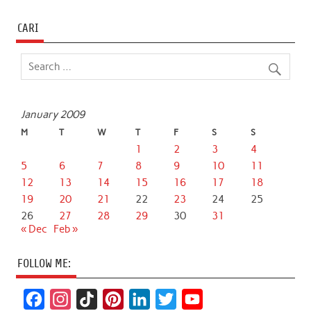
CARI
January 2009
M
T
W
T
F
S
S
1
2
3
4
5
6
7
8
9
10
11
12
13
14
15
16
17
18
19
20
21
22
23
24
25
26
27
28
29
30
31
« Dec
Feb »
FOLLOW ME:
F
I
T
P
L
T
Y