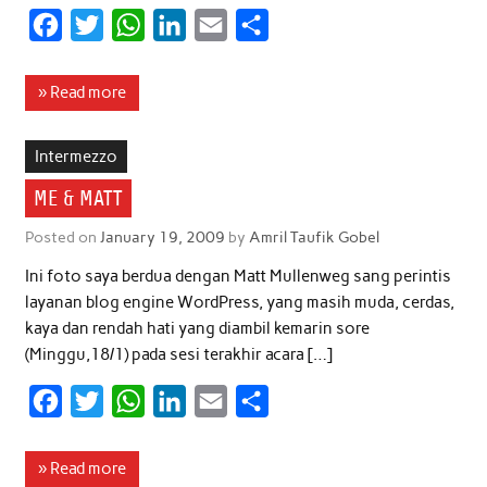
F
T
W
L
E
S
a
w
h
i
m
h
c
i
a
n
a
a
» Read more
e
t
t
k
i
r
b
t
s
e
l
e
Intermezzo
o
e
A
d
ME & MATT
o
r
p
I
Posted on
January 19, 2009
by
Amril Taufik Gobel
k
p
n
Ini foto saya berdua dengan Matt Mullenweg sang perintis
layanan blog engine WordPress, yang masih muda, cerdas,
kaya dan rendah hati yang diambil kemarin sore
(Minggu,18/1) pada sesi terakhir acara […]
F
T
W
L
E
S
a
w
h
i
m
h
c
i
a
n
a
a
» Read more