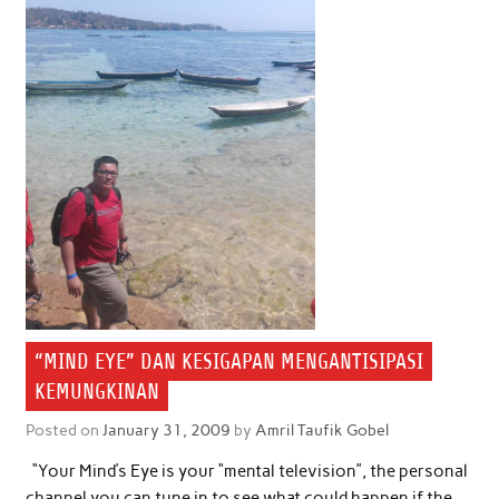
“MIND EYE” DAN KESIGAPAN MENGANTISIPASI
KEMUNGKINAN
Posted on
January 31, 2009
by
Amril Taufik Gobel
“Your Mind’s Eye is your “mental television”, the personal
channel you can tune in to see what could happen if the