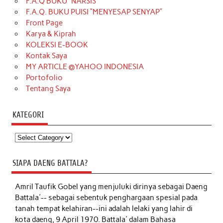
F.A.Q BUKU “NARSIS”
F.A.Q. BUKU PUISI “MENYESAP SENYAP”
Front Page
Karya & Kiprah
KOLEKSI E-BOOK
Kontak Saya
MY ARTICLE @YAHOO INDONESIA
Portofolio
Tentang Saya
KATEGORI
Kategori
SIAPA DAENG BATTALA?
Amril Taufik Gobel
yang menjuluki dirinya sebagai Daeng
Battala'-- sebagai sebentuk penghargaan spesial pada
tanah tempat kelahiran--ini adalah lelaki yang lahir di
kota daeng, 9 April 1970. Battala' dalam Bahasa