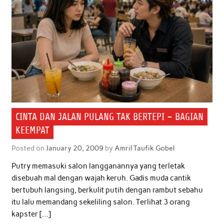
o
r
p
I
k
p
n
CINTA DAN JALAN PULANG TAK BERTEPI – BAGIAN
KEEMPAT
Posted on
January 20, 2009
by
Amril Taufik Gobel
Putry memasuki salon langganannya yang terletak
disebuah mal dengan wajah keruh. Gadis muda cantik
bertubuh langsing, berkulit putih dengan rambut sebahu
itu lalu memandang sekeliling salon. Terlihat 3 orang
kapster […]