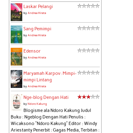
Laskar Pelangi
by
Andrea Hirata
Sang Pemimpi
by
Andrea Hirata
Edensor
by
Andrea Hirata
Maryamah Karpov: Mimpi-
mimpi Lintang
by
Andrea Hirata
Nge-blog Dengan Hati
by
Ndoro Kakung
Blogisme ala Ndoro Kakung Judul
Buku : Ngeblog Dengan Hati Penulis :
Wicaksono “Ndoro Kakung” Editor : Windy
Ariestanty Penerbit : Gagas Media, Terbitan :