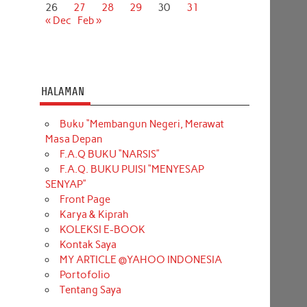
26
27
28
29
30
31
« Dec
Feb »
HALAMAN
Buku “Membangun Negeri, Merawat
Masa Depan
F.A.Q BUKU “NARSIS”
F.A.Q. BUKU PUISI “MENYESAP
SENYAP”
Front Page
Karya & Kiprah
KOLEKSI E-BOOK
Kontak Saya
MY ARTICLE @YAHOO INDONESIA
Portofolio
Tentang Saya