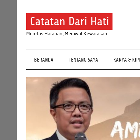
Skip
to
content
Catatan Dari Hati
Meretas Harapan, Merawat Kewarasan
BERANDA
TENTANG SAYA
KARYA & KI