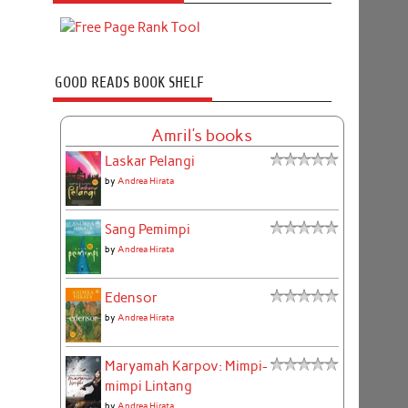
GOOD READS BOOK SHELF
Amril's books
Laskar Pelangi
by
Andrea Hirata
Sang Pemimpi
by
Andrea Hirata
Edensor
by
Andrea Hirata
Maryamah Karpov: Mimpi-
mimpi Lintang
by
Andrea Hirata