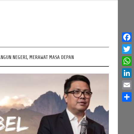
Face
NGUN NEGERI, MERAWAT MASA DEPAN
Twitt
What
Linke
Email
Share