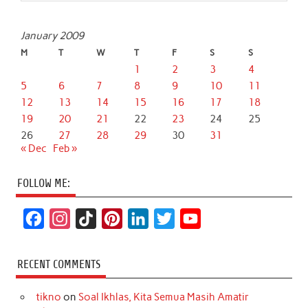
January 2009
M
T
W
T
F
S
S
1
2
3
4
5
6
7
8
9
10
11
12
13
14
15
16
17
18
19
20
21
22
23
24
25
26
27
28
29
30
31
« Dec
Feb »
FOLLOW ME:
F
I
T
P
L
T
Y
a
n
i
i
i
w
o
c
s
k
n
n
i
u
RECENT COMMENTS
e
t
T
t
k
t
T
tikno
on
Soal Ikhlas, Kita Semua Masih Amatir
b
a
o
e
e
t
u