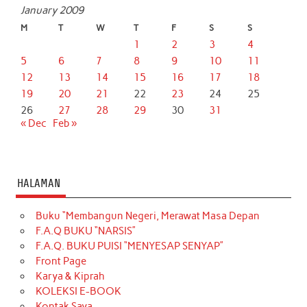
January 2009
M
T
W
T
F
S
S
1
2
3
4
5
6
7
8
9
10
11
12
13
14
15
16
17
18
19
20
21
22
23
24
25
26
27
28
29
30
31
« Dec
Feb »
HALAMAN
Buku “Membangun Negeri, Merawat Masa Depan
F.A.Q BUKU “NARSIS”
F.A.Q. BUKU PUISI “MENYESAP SENYAP”
Front Page
Karya & Kiprah
KOLEKSI E-BOOK
Kontak Saya