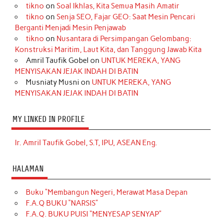
tikno
on
Soal Ikhlas, Kita Semua Masih Amatir
tikno
on
Senja SEO, Fajar GEO: Saat Mesin Pencari
Berganti Menjadi Mesin Penjawab
tikno
on
Nusantara di Persimpangan Gelombang:
Konstruksi Maritim, Laut Kita, dan Tanggung Jawab Kita
Amril Taufik Gobel
on
UNTUK MEREKA, YANG
MENYISAKAN JEJAK INDAH DI BATIN
Musniaty Musni
on
UNTUK MEREKA, YANG
MENYISAKAN JEJAK INDAH DI BATIN
MY LINKED IN PROFILE
Ir. Amril Taufik Gobel, S.T, IPU, ASEAN Eng.
HALAMAN
Buku “Membangun Negeri, Merawat Masa Depan
F.A.Q BUKU “NARSIS”
F.A.Q. BUKU PUISI “MENYESAP SENYAP”