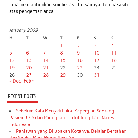
lupa mencantumkan sumber asli tulisannya. Terimakasih
atas pengertian anda
January 2009
M
T
W
T
F
S
S
1
2
3
4
5
6
7
8
9
10
11
12
13
14
15
16
17
18
19
20
21
22
23
24
25
26
27
28
29
30
31
« Dec
Feb »
RECENT POSTS
Sebelum Kata Menjadi Luka: Kepergian Seorang
Pasien BPJS dan Panggilan ‘Einfühlung’ bagi Nakes
Indonesia
Pahlawan yang Dilupakan Kotanya: Belajar Bertahan
dari Spider-Man: Brand New Day