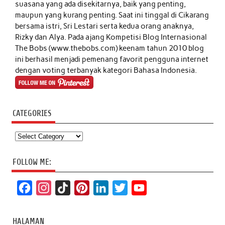
suasana yang ada disekitarnya, baik yang penting,
maupun yang kurang penting. Saat ini tinggal di Cikarang
bersama istri, Sri Lestari serta kedua orang anaknya,
Rizky dan Alya. Pada ajang Kompetisi Blog Internasional
The Bobs (www.thebobs.com) keenam tahun 2010 blog
ini berhasil menjadi pemenang favorit pengguna internet
dengan voting terbanyak kategori Bahasa Indonesia.
CATEGORIES
Categories
FOLLOW ME:
F
I
T
P
L
T
Y
a
n
i
i
i
w
o
c
s
k
n
n
i
u
HALAMAN