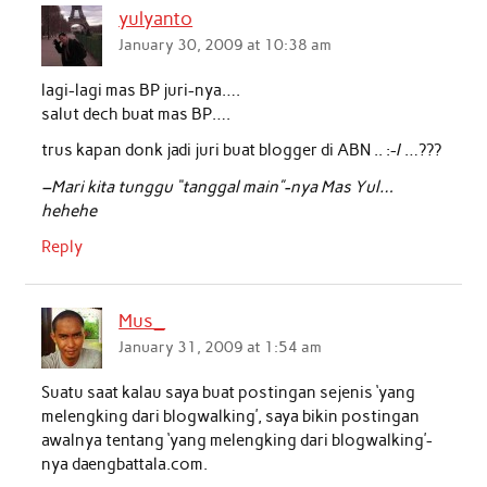
yulyanto
o
e
A
d
January 30, 2009 at 10:38 am
o
r
p
I
lagi-lagi mas BP juri-nya….
k
p
n
salut dech buat mas BP….
trus kapan donk jadi juri buat blogger di ABN .. :-/ …???
–Mari kita tunggu “tanggal main”-nya Mas Yul…
hehehe
Reply
Mus_
January 31, 2009 at 1:54 am
Suatu saat kalau saya buat postingan sejenis ‘yang
melengking dari blogwalking’, saya bikin postingan
awalnya tentang ‘yang melengking dari blogwalking’-
nya daengbattala.com.