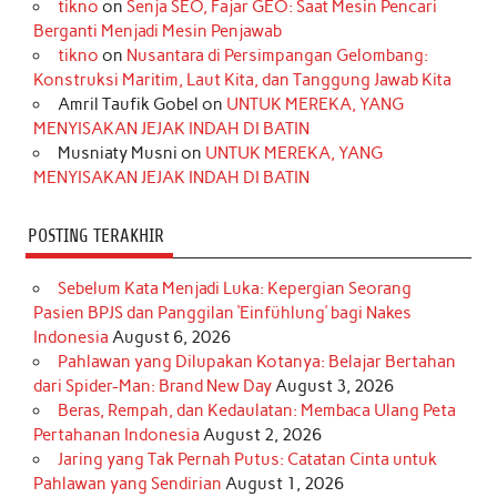
tikno
on
Senja SEO, Fajar GEO: Saat Mesin Pencari
o
g
k
r
d
e
b
Berganti Menjadi Mesin Penjawab
o
r
e
I
r
e
tikno
on
Nusantara di Persimpangan Gelombang:
Konstruksi Maritim, Laut Kita, dan Tanggung Jawab Kita
k
a
s
n
Amril Taufik Gobel
on
UNTUK MEREKA, YANG
m
t
MENYISAKAN JEJAK INDAH DI BATIN
Musniaty Musni
on
UNTUK MEREKA, YANG
MENYISAKAN JEJAK INDAH DI BATIN
POSTING TERAKHIR
Sebelum Kata Menjadi Luka: Kepergian Seorang
Pasien BPJS dan Panggilan ‘Einfühlung’ bagi Nakes
Indonesia
August 6, 2026
Pahlawan yang Dilupakan Kotanya: Belajar Bertahan
dari Spider-Man: Brand New Day
August 3, 2026
Beras, Rempah, dan Kedaulatan: Membaca Ulang Peta
Pertahanan Indonesia
August 2, 2026
Jaring yang Tak Pernah Putus: Catatan Cinta untuk
Pahlawan yang Sendirian
August 1, 2026