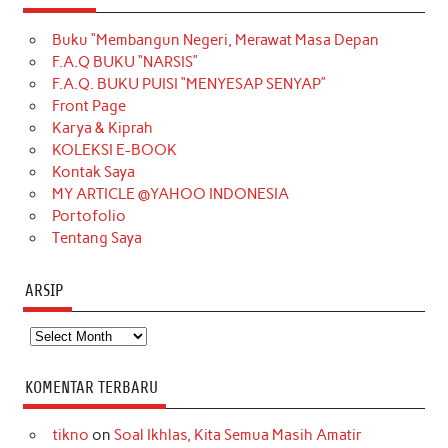
e
t
T
t
k
t
T
Buku “Membangun Negeri, Merawat Masa Depan
b
a
o
e
e
t
u
F.A.Q BUKU “NARSIS”
o
g
k
r
d
e
b
F.A.Q. BUKU PUISI “MENYESAP SENYAP”
o
r
e
I
r
e
Front Page
Karya & Kiprah
k
a
s
n
KOLEKSI E-BOOK
m
t
Kontak Saya
MY ARTICLE @YAHOO INDONESIA
Portofolio
Tentang Saya
ARSIP
Arsip
KOMENTAR TERBARU
tikno
on
Soal Ikhlas, Kita Semua Masih Amatir