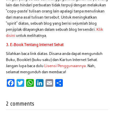
lain dan hindari perbuatan tidak terpuji dengan melakukan
“copy-paste’ tulisan orang lain apalagi tanpa menuliskan
dari mana asal tulisan tersebut. Untuk meningkatkan
“spirit” diatas, sebuah blog yang berisi sejumlah blog
penjiplak ditayangkan dalam sebuah blog tersendiri.
Klik
disini
untuk melihatnya.
3. E-Book Tentang Internet Sehat
Silahkan baca link diatas. Disana anda dapat mengunduh
Buku, Booklet (buku saku) dan Kartun Internet Sehat.
Jangan lupa baca dulu
Lisensi Penggunaannya.
Nah,
selamat mengunduh dan membaca!
F
T
W
L
E
S
a
w
h
i
m
h
c
i
a
n
a
a
2 comments
e
t
t
k
i
r
b
t
s
e
l
e