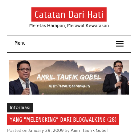
Skip
to
content
Catatan Dari Hati
Meretas Harapan, Merawat Kewarasan
Menu
Informasi
YANG “MELENGKING” DARI BLOGWALKING (28)
Posted on
January 29, 2009
by
Amril Taufik Gobel