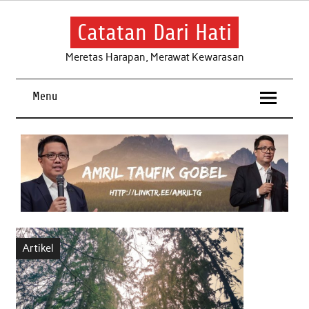
Skip
to
content
Catatan Dari Hati
Meretas Harapan, Merawat Kewarasan
Menu
Artikel