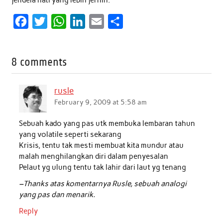
F
T
W
L
E
S
a
w
h
i
m
h
c
i
a
n
a
a
8 comments
e
t
t
k
i
r
b
t
s
e
l
e
rusle
o
e
A
d
February 9, 2009 at 5:58 am
o
r
p
I
Sebuah kado yang pas utk membuka lembaran tahun
k
p
n
yang volatile seperti sekarang
Krisis, tentu tak mesti membuat kita mundur atau
malah menghilangkan diri dalam penyesalan
Pelaut yg ulung tentu tak lahir dari laut yg tenang
–Thanks atas komentarnya Rusle, sebuah analogi
yang pas dan menarik.
Reply