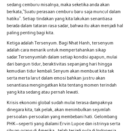
sedang cemburu misalnya, maka seketika anda akan
berkata,”Suatu perasaan cemburu baru saja muncul dalam
hatiku”. Setiap tindakan yang kita lakukan senantiasa
berada dalam tataran rasa sadar, bahwa itu akan menjadi hal
paling penting bagi kita.
Ketiga adalah Tersenyum. Bagi Nhat Hanh, tersenyum
adalah cara menarik untuk mempertahankan sikap
sadar.Tersenyumlah dalam setiap kondisi apapun, mulai
dari bangun tidur, beraktivitas sepanjang hari hingga
kemudian tidur kembali.Senyum akan membuat kita tak
serta merta larut dalam emosi bahkan justru akan
senantiasa mengingatkan kita tentang momen terindah
yang kita sedang atau pernah lewati.
Krisis ekonomi global sudah mulai terasa dampaknya
dinegara kita, tak pelak, akan menimbulkan sejumlah
persoalan-persoalan yang membebani hati. Gelombang
PHK—seperti yang dialami Ervin Lupoe dan istrinya serta
ribuan orang di Amerika—telah terjadi pula di Indonesia.