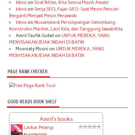
tikno
on
Soal Ikhlas, Kita Semua Masih Amatir
tikno
on
Senja SEO, Fajar GEO: Saat Mesin Pencari
Berganti Menjadi Mesin Penjawab
tikno
on
Nusantara di Persimpangan Gelombang:
Konstruksi Maritim, Laut Kita, dan Tanggung Jawab Kita
Amril Taufik Gobel
on
UNTUK MEREKA, YANG
MENYISAKAN JEJAK INDAH DI BATIN
Musniaty Musni
on
UNTUK MEREKA, YANG
MENYISAKAN JEJAK INDAH DI BATIN
PAGE RANK CHECKER
GOOD READS BOOK SHELF
Amril's books
Laskar Pelangi
by
Andrea Hirata