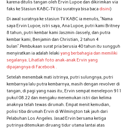
karena ditulis tangan oleh Ervin Lupoe dan dikirimkan via
faks ke Stasiun KABC-TV (isi suratnya bisa baca
disini
)
Di awal suratnya ke stasiun TV KABC ia menulis, “Nama
saya Ervin Lupoe, istri saya, Ana Lupoe, putri kami Britney
8 tahun, putri kembar kami Jaszmin-Jassely, dan putra
kembar kami, Benjamin dan Christian, 2 tahun 4
bulan”.Pembukaan surat pria berusia 40 tahun itu sungguh
menyiratkan ia adalah lelaki
yang berbahagia dan memiliki
segalanya
.
Lihatlah foto anak-anak Ervin yang
dipajangnya di Facebook
.
Setelah menembak mati istrinya, putri sulungnya, putri
kembarnya lalu putra kembarnya, masih dengan revolver di
tangan, di pagi yang naas itu, Ervin sempat menelepon 911
pukul 08.22 dan mengaku menemukan istri dan kelima
anaknya telah tewas dirumah. Empat menit kemudian,
polisi tiba dirumah Ervin di Wilmington tak jauh dari
Pelabuhan Los Angeles. Jasad Ervin bersama ketiga
putrinya ditemukan diruang tidur utama lantai atas