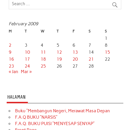
February 2009
M
T
W
T
F
S
S
1
2
3
4
5
6
7
8
9
10
11
12
13
14
15
16
17
18
19
20
21
22
23
24
25
26
27
28
« Jan
Mar »
HALAMAN
Buku “Membangun Negeri, Merawat Masa Depan
F.A.Q BUKU “NARSIS”
F.A.Q. BUKU PUISI “MENYESAP SENYAP”
Front Page