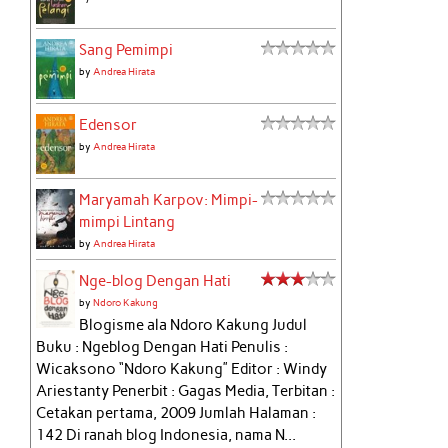
Sang Pemimpi
by
Andrea Hirata
Edensor
by
Andrea Hirata
Maryamah Karpov: Mimpi-
mimpi Lintang
by
Andrea Hirata
Nge-blog Dengan Hati
by
Ndoro Kakung
Blogisme ala Ndoro Kakung Judul
Buku : Ngeblog Dengan Hati Penulis :
Wicaksono “Ndoro Kakung” Editor : Windy
Ariestanty Penerbit : Gagas Media, Terbitan :
Cetakan pertama, 2009 Jumlah Halaman :
142 Di ranah blog Indonesia, nama N...