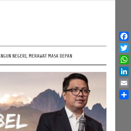
Face
NGUN NEGERI, MERAWAT MASA DEPAN
Twitt
What
Linke
Email
Share