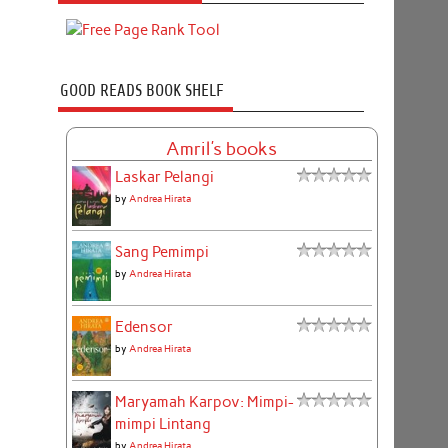
GOOD READS BOOK SHELF
Amril's books
Laskar Pelangi
by
Andrea Hirata
Sang Pemimpi
by
Andrea Hirata
Edensor
by
Andrea Hirata
Maryamah Karpov: Mimpi-
mimpi Lintang
by
Andrea Hirata