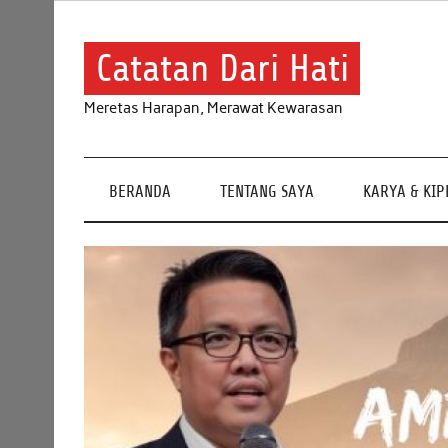
Skip
to
content
Catatan Dari Hati
Meretas Harapan, Merawat Kewarasan
BERANDA
TENTANG SAYA
KARYA & KI