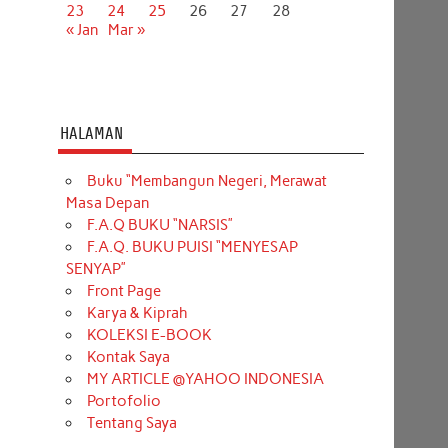
23
24
25
26
27
28
« Jan
Mar »
HALAMAN
Buku “Membangun Negeri, Merawat
Masa Depan
F.A.Q BUKU “NARSIS”
F.A.Q. BUKU PUISI “MENYESAP
SENYAP”
Front Page
Karya & Kiprah
KOLEKSI E-BOOK
Kontak Saya
MY ARTICLE @YAHOO INDONESIA
Portofolio
Tentang Saya