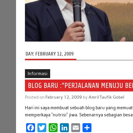
DAY:
FEBRUARY 12, 2009
Informasi
BLOG BARU :”PERJALANAN MENUJU BE
Posted on
February 12, 2009
by
Amril Taufik Gobel
Hari ini saya membuat sebuah blog baru yang memuat 
memperkaya “nutrisi” jiwa. Sebenarnya sebagian besa
F
T
W
L
E
S