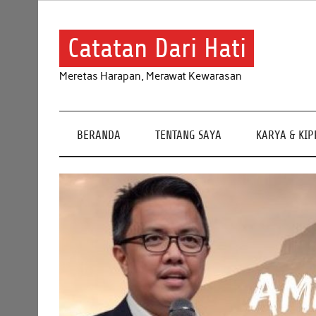
Skip
to
content
Catatan Dari Hati
Meretas Harapan, Merawat Kewarasan
BERANDA
TENTANG SAYA
KARYA & KI