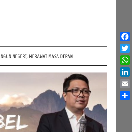
Face
NGUN NEGERI, MERAWAT MASA DEPAN
Twitt
What
Linke
Email
Share