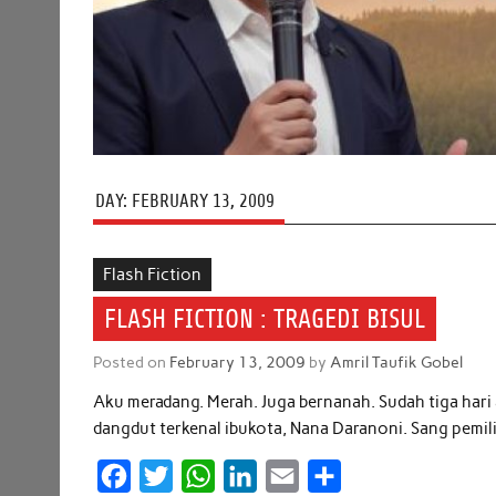
DAY:
FEBRUARY 13, 2009
Flash Fiction
FLASH FICTION : TRAGEDI BISUL
Posted on
February 13, 2009
by
Amril Taufik Gobel
Aku meradang. Merah. Juga bernanah. Sudah tiga hari a
dangdut terkenal ibukota, Nana Daranoni. Sang pem
F
T
W
L
E
S