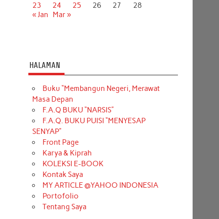
23
24
25
26
27
28
« Jan
Mar »
HALAMAN
Buku “Membangun Negeri, Merawat
Masa Depan
F.A.Q BUKU “NARSIS”
F.A.Q. BUKU PUISI “MENYESAP
SENYAP”
Front Page
Karya & Kiprah
KOLEKSI E-BOOK
Kontak Saya
MY ARTICLE @YAHOO INDONESIA
Portofolio
Tentang Saya