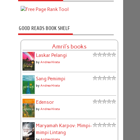
GOOD READS BOOK SHELF
Amril's books
Laskar Pelangi
by
Andrea Hirata
Sang Pemimpi
by
Andrea Hirata
Edensor
by
Andrea Hirata
Maryamah Karpov: Mimpi-
mimpi Lintang
by
Andrea Hirata