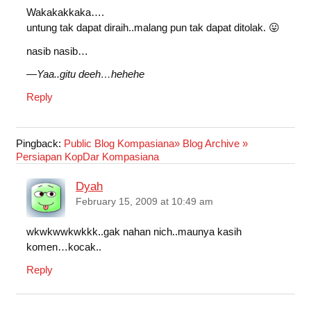
Wakakakkaka….
k
p
n
untung tak dapat diraih..malang pun tak dapat ditolak. 😛
nasib nasib…
—Yaa..gitu deeh…hehehe
Reply
Pingback:
Public Blog Kompasiana» Blog Archive »
Persiapan KopDar Kompasiana
Dyah
February 15, 2009 at 10:49 am
wkwkwwkwkkk..gak nahan nich..maunya kasih
komen…kocak..
Reply