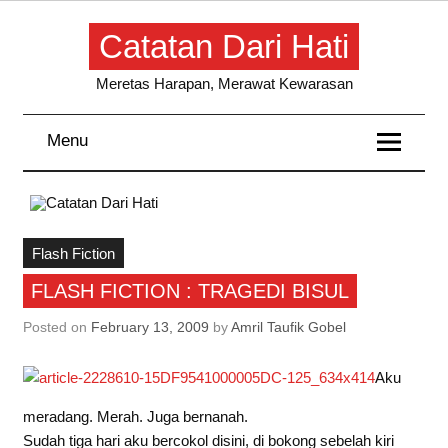
Skip
to
Catatan Dari Hati
content
Meretas Harapan, Merawat Kewarasan
Menu
Flash Fiction
FLASH FICTION : TRAGEDI BISUL
Posted on
February 13, 2009
by
Amril Taufik Gobel
Aku
meradang. Merah. Juga bernanah.
Sudah tiga hari aku bercokol disini, di bokong sebelah kiri