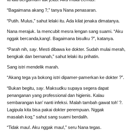
“Bagaimana akang ?,” tanya Nana penasaran.
“Putih. Mulus,” sahut lelaki itu. Ada kilat jenaka dimatanya.
Nana merajuk. Ia mencubit mesra lengan sang suami. “Aku
nggak bercanda,kang!. Bagaimana bisulku ?”, katanya.
“Parah nih,
say
. Mesti dibawa ke dokter. Sudah mulai merah,
bengkak dan bernanah,” sahut lelaki itu prihatin.
Sang istri mendelik marah.
“Akang tega ya bokong istri dipamer-pamerkan ke dokter ?”.
“Bukan begitu,
say
. Maksudku supaya segera dapat
penanganan yang professional dan higienis. Kalau
sembarangan kan’ nanti infeksi. Malah tambah gawat toh’ ?.
Lagipula kita bisa pakai dokter perempuan. Nggak
masalah
koq
,” sahut sang suami berdalih.
“Tidak mau!. Aku nggak mau!,” seru Nana tegas.