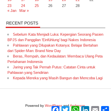
23
24
25
26
27
28
« Jan
Mar »
RECENT POSTS
Sebelum Kata Menjadi Luka: Kepergian Seorang Pasien
BPJS dan Panggilan ‘Einfühlung’ bagi Nakes Indonesia
Pahlawan yang Dilupakan Kotanya: Belajar Bertahan
dari Spider-Man: Brand New Day
Beras, Rempah, dan Kedaulatan: Membaca Ulang Peta
Pertahanan Indonesia
Jaring yang Tak Pernah Putus: Catatan Cinta untuk
Pahlawan yang Sendirian
Kepada Mereka yang Masih Bangun dan Mencoba Lagi
Powered by
WordPress
and
Anderson
.
Facebook
Twitter
WhatsApp
LinkedIn
Email
S