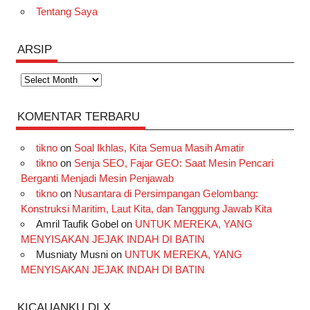
Tentang Saya
ARSIP
Arsip
KOMENTAR TERBARU
tikno
on
Soal Ikhlas, Kita Semua Masih Amatir
tikno
on
Senja SEO, Fajar GEO: Saat Mesin Pencari
Berganti Menjadi Mesin Penjawab
tikno
on
Nusantara di Persimpangan Gelombang:
Konstruksi Maritim, Laut Kita, dan Tanggung Jawab Kita
Amril Taufik Gobel
on
UNTUK MEREKA, YANG
MENYISAKAN JEJAK INDAH DI BATIN
Musniaty Musni
on
UNTUK MEREKA, YANG
MENYISAKAN JEJAK INDAH DI BATIN
KICAUANKU DI X