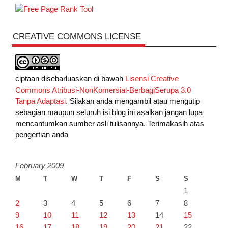
CREATIVE COMMONS LICENSE
ciptaan disebarluaskan di bawah
Lisensi Creative
Commons Atribusi-NonKomersial-BerbagiSerupa 3.0
Tanpa Adaptasi
. Silakan anda mengambil atau mengutip
sebagian maupun seluruh isi blog ini asalkan jangan lupa
mencantumkan sumber asli tulisannya. Terimakasih atas
pengertian anda
February 2009
M
T
W
T
F
S
S
1
2
3
4
5
6
7
8
9
10
11
12
13
14
15
16
17
18
19
20
21
22