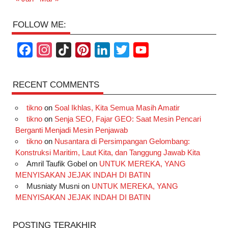
FOLLOW ME:
F
I
T
P
L
T
Y
a
n
i
i
i
w
o
c
s
k
n
n
i
u
RECENT COMMENTS
e
t
T
t
k
t
T
tikno
on
Soal Ikhlas, Kita Semua Masih Amatir
b
a
o
e
e
t
u
tikno
on
Senja SEO, Fajar GEO: Saat Mesin Pencari
o
g
k
r
d
e
b
Berganti Menjadi Mesin Penjawab
o
r
e
I
r
e
tikno
on
Nusantara di Persimpangan Gelombang:
Konstruksi Maritim, Laut Kita, dan Tanggung Jawab Kita
k
a
s
n
Amril Taufik Gobel
on
UNTUK MEREKA, YANG
m
t
MENYISAKAN JEJAK INDAH DI BATIN
Musniaty Musni
on
UNTUK MEREKA, YANG
MENYISAKAN JEJAK INDAH DI BATIN
POSTING TERAKHIR