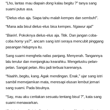
“Lho, lantas mau diapain
dong
kalau begitu ?” tanya sang
suami putus asa.
“Dielus-elus aja. Siapa tahu malah kempes dan sembuh!”.
“Mana ada bisul dielus-elus bisa kempes.
Ngawur
aja!”
“
Biarin
!. Pokoknya dielus-elus aja. Titik. Dan jangan coba-
coba
horny
ya?”, ancam sang istri seraya mencubit pinggang
pasangan hidupnya itu.
Sang suami menghela nafas panjang. Menyerah. Tangannya
lalu terulur dan menjangkau kearahku. Mengelusku pelan-
pelan. Sangat pelan. Aku jadi terbuai karenanya.
“Naahh..begitu, kang. Agak mendingan. Enak,” ujar sang istri
sambil memejamkan mata, meresapi elusan lembut jemari
sang suami. Pada bisulnya.
“Say, mau aku ceritakan sesuatu tentang bisul ?”, kata sang
suami menawarkan.