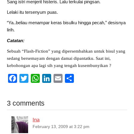
Sang istri menjerit histeris. Lalu terkulai pingsan.
Lelaki itu tersenyum puas.
“Ya..beliau menampar keras bisulku hingga pecah,” desisnya
lirih.
Catatan:
Sebuah “Flash-Fiction” yang dipersembahkan untuk bisul yang
sedang bersemayam dengan damai dipantatku. Saat ini,
kebohongan apa lagi sih yang tengah kusembunyikan ?
F
T
W
L
E
S
a
w
h
i
m
h
c
i
a
n
a
a
3 comments
e
t
t
k
i
r
b
t
s
e
l
e
Ina
o
e
A
d
February 13, 2009 at 3:22 pm
o
r
p
I