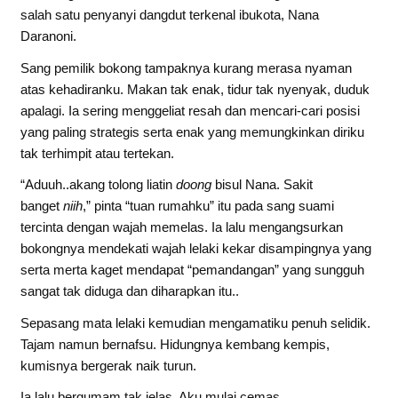
salah satu penyanyi dangdut terkenal ibukota, Nana
Daranoni.
Sang pemilik bokong tampaknya kurang merasa nyaman
atas kehadiranku. Makan tak enak, tidur tak nyenyak, duduk
apalagi. Ia sering menggeliat resah dan mencari-cari posisi
yang paling strategis serta enak yang memungkinkan diriku
tak terhimpit atau tertekan.
“Aduuh..akang tolong liatin
doong
bisul Nana. Sakit
banget
niih
,” pinta “tuan rumahku” itu pada sang suami
tercinta dengan wajah memelas. Ia lalu mengangsurkan
bokongnya mendekati wajah lelaki kekar disampingnya yang
serta merta kaget mendapat “pemandangan” yang sungguh
sangat tak diduga dan diharapkan itu..
Sepasang mata lelaki kemudian mengamatiku penuh selidik.
Tajam namun bernafsu. Hidungnya kembang kempis,
kumisnya bergerak naik turun.
Ia lalu bergumam tak jelas. Aku mulai cemas.