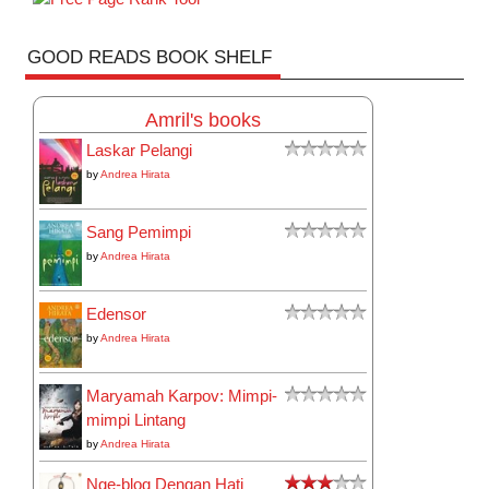
GOOD READS BOOK SHELF
Amril's books
Laskar Pelangi
by
Andrea Hirata
Sang Pemimpi
by
Andrea Hirata
Edensor
by
Andrea Hirata
Maryamah Karpov: Mimpi-
mimpi Lintang
by
Andrea Hirata
Nge-blog Dengan Hati