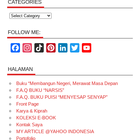
CATEGORIES
Categories
FOLLOW ME:
F
I
T
P
L
T
Y
a
n
i
i
i
w
o
c
s
k
n
n
i
u
HALAMAN
e
t
T
t
k
t
T
Buku “Membangun Negeri, Merawat Masa Depan
b
a
o
e
e
t
u
F.A.Q BUKU “NARSIS”
o
g
k
r
d
e
b
F.A.Q. BUKU PUISI “MENYESAP SENYAP”
o
r
e
I
r
e
Front Page
Karya & Kiprah
k
a
s
n
KOLEKSI E-BOOK
m
t
Kontak Saya
MY ARTICLE @YAHOO INDONESIA
Portofolio