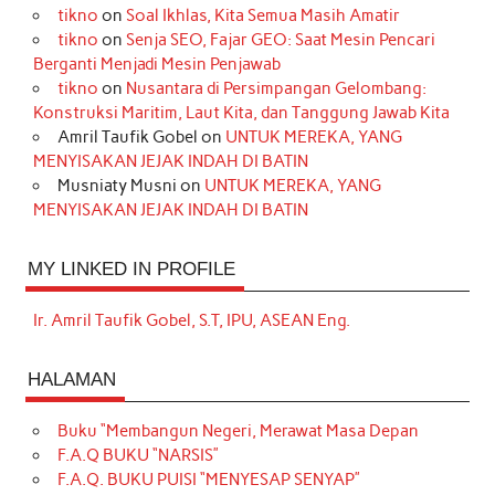
tikno
on
Soal Ikhlas, Kita Semua Masih Amatir
tikno
on
Senja SEO, Fajar GEO: Saat Mesin Pencari
Berganti Menjadi Mesin Penjawab
tikno
on
Nusantara di Persimpangan Gelombang:
Konstruksi Maritim, Laut Kita, dan Tanggung Jawab Kita
Amril Taufik Gobel
on
UNTUK MEREKA, YANG
MENYISAKAN JEJAK INDAH DI BATIN
Musniaty Musni
on
UNTUK MEREKA, YANG
MENYISAKAN JEJAK INDAH DI BATIN
MY LINKED IN PROFILE
Ir. Amril Taufik Gobel, S.T, IPU, ASEAN Eng.
HALAMAN
Buku “Membangun Negeri, Merawat Masa Depan
F.A.Q BUKU “NARSIS”
F.A.Q. BUKU PUISI “MENYESAP SENYAP”