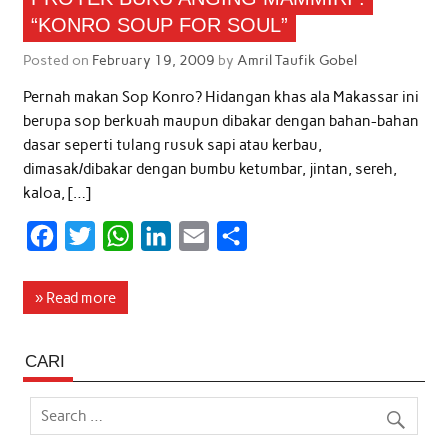
“KONRO SOUP FOR SOUL”
Posted on
February 19, 2009
by
Amril Taufik Gobel
Pernah makan Sop Konro? Hidangan khas ala Makassar ini
berupa sop berkuah maupun dibakar dengan bahan-bahan
dasar seperti tulang rusuk sapi atau kerbau,
dimasak/dibakar dengan bumbu ketumbar, jintan, sereh,
kaloa, […]
F
T
W
L
E
S
a
w
h
i
m
h
c
i
a
n
a
a
» Read more
e
t
t
k
i
r
b
t
s
e
l
e
CARI
o
e
A
d
o
r
p
I
k
p
n