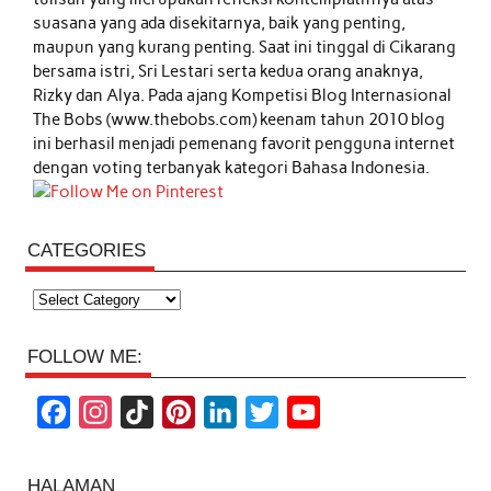
suasana yang ada disekitarnya, baik yang penting,
maupun yang kurang penting. Saat ini tinggal di Cikarang
bersama istri, Sri Lestari serta kedua orang anaknya,
Rizky dan Alya. Pada ajang Kompetisi Blog Internasional
The Bobs (www.thebobs.com) keenam tahun 2010 blog
ini berhasil menjadi pemenang favorit pengguna internet
dengan voting terbanyak kategori Bahasa Indonesia.
CATEGORIES
Categories
FOLLOW ME:
F
I
T
P
L
T
Y
a
n
i
i
i
w
o
c
s
k
n
n
i
u
HALAMAN