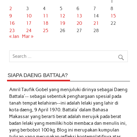
1
2
3
4
5
6
7
8
9
10
11
12
13
14
15
16
17
18
19
20
21
22
23
24
25
26
27
28
« Jan
Mar »
SIAPA DAENG BATTALA?
Amril Taufik Gobel
yang menjuluki dirinya sebagai Daeng
Battala'-- sebagai sebentuk penghargaan spesial pada
tanah tempat kelahiran--ini adalah lelaki yang lahir di
kota daeng, 9 April 1970. Battala' dalam Bahasa
Makassar yang berarti berat adalah merujuk pada berat
badan lelaki yang memiliki hobi membaca dan menulis ini,
yang berbobot 100 kg. Blog ini merupakan kumpulan
tulisan yang merupakan refleksi kontemplatifnya atas