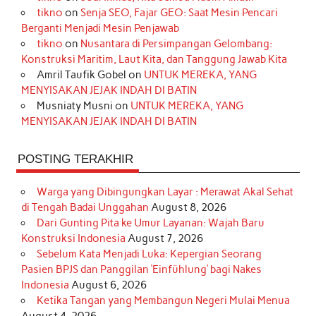
b
a
o
e
e
t
u
tikno
on
Senja SEO, Fajar GEO: Saat Mesin Pencari
o
g
k
r
d
e
b
Berganti Menjadi Mesin Penjawab
o
r
e
I
r
e
tikno
on
Nusantara di Persimpangan Gelombang:
Konstruksi Maritim, Laut Kita, dan Tanggung Jawab Kita
k
a
s
n
Amril Taufik Gobel
on
UNTUK MEREKA, YANG
m
t
MENYISAKAN JEJAK INDAH DI BATIN
Musniaty Musni
on
UNTUK MEREKA, YANG
MENYISAKAN JEJAK INDAH DI BATIN
POSTING TERAKHIR
Warga yang Dibingungkan Layar : Merawat Akal Sehat
di Tengah Badai Unggahan
August 8, 2026
Dari Gunting Pita ke Umur Layanan: Wajah Baru
Konstruksi Indonesia
August 7, 2026
Sebelum Kata Menjadi Luka: Kepergian Seorang
Pasien BPJS dan Panggilan ‘Einfühlung’ bagi Nakes
Indonesia
August 6, 2026
Ketika Tangan yang Membangun Negeri Mulai Menua
August 4, 2026