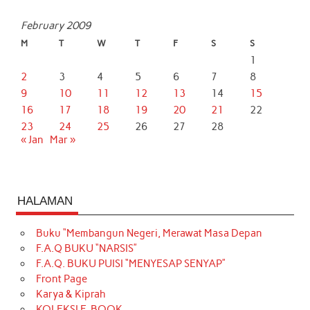
February 2009
M
T
W
T
F
S
S
1
2
3
4
5
6
7
8
9
10
11
12
13
14
15
16
17
18
19
20
21
22
23
24
25
26
27
28
« Jan
Mar »
HALAMAN
Buku “Membangun Negeri, Merawat Masa Depan
F.A.Q BUKU “NARSIS”
F.A.Q. BUKU PUISI “MENYESAP SENYAP”
Front Page
Karya & Kiprah
KOLEKSI E-BOOK