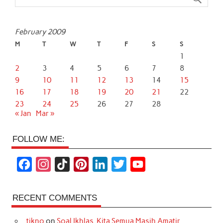
February 2009
M
T
W
T
F
S
S
1
2
3
4
5
6
7
8
9
10
11
12
13
14
15
16
17
18
19
20
21
22
23
24
25
26
27
28
« Jan
Mar »
FOLLOW ME:
F
I
T
P
L
T
Y
a
n
i
i
i
w
o
c
s
k
n
n
i
u
RECENT COMMENTS
e
t
T
t
k
t
T
tikno
on
Soal Ikhlas, Kita Semua Masih Amatir