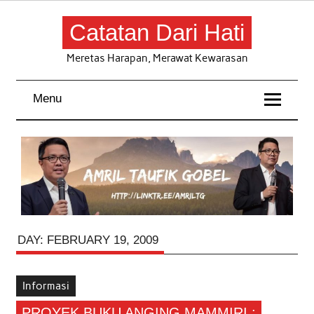
Skip
to
content
Catatan Dari Hati
Meretas Harapan, Merawat Kewarasan
Menu
DAY:
FEBRUARY 19, 2009
Informasi
PROYEK BUKU ANGING MAMMIRI :