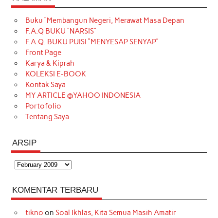
e
t
T
t
k
t
T
Buku “Membangun Negeri, Merawat Masa Depan
b
a
o
e
e
t
u
F.A.Q BUKU “NARSIS”
o
g
k
r
d
e
b
F.A.Q. BUKU PUISI “MENYESAP SENYAP”
o
r
e
I
r
e
Front Page
Karya & Kiprah
k
a
s
n
KOLEKSI E-BOOK
m
t
Kontak Saya
MY ARTICLE @YAHOO INDONESIA
Portofolio
Tentang Saya
ARSIP
Arsip
KOMENTAR TERBARU
tikno
on
Soal Ikhlas, Kita Semua Masih Amatir