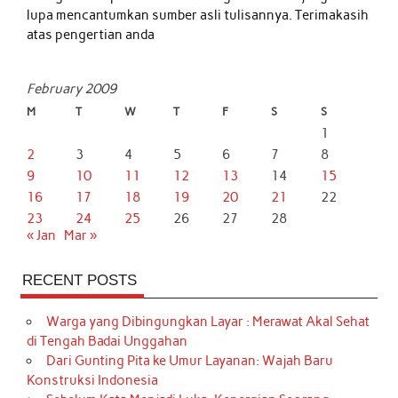
lupa mencantumkan sumber asli tulisannya. Terimakasih
atas pengertian anda
February 2009
M
T
W
T
F
S
S
1
2
3
4
5
6
7
8
9
10
11
12
13
14
15
16
17
18
19
20
21
22
23
24
25
26
27
28
« Jan
Mar »
RECENT POSTS
Warga yang Dibingungkan Layar : Merawat Akal Sehat
di Tengah Badai Unggahan
Dari Gunting Pita ke Umur Layanan: Wajah Baru
Konstruksi Indonesia