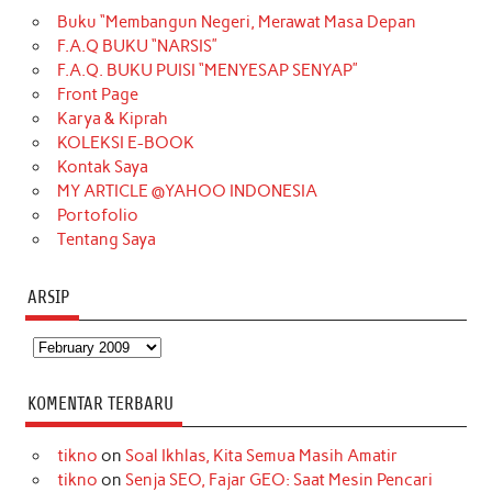
Buku “Membangun Negeri, Merawat Masa Depan
b
a
o
e
e
t
u
F.A.Q BUKU “NARSIS”
o
g
k
r
d
e
b
F.A.Q. BUKU PUISI “MENYESAP SENYAP”
o
r
e
I
r
e
Front Page
Karya & Kiprah
k
a
s
n
KOLEKSI E-BOOK
m
t
Kontak Saya
MY ARTICLE @YAHOO INDONESIA
Portofolio
Tentang Saya
ARSIP
Arsip
KOMENTAR TERBARU
tikno
on
Soal Ikhlas, Kita Semua Masih Amatir
tikno
on
Senja SEO, Fajar GEO: Saat Mesin Pencari