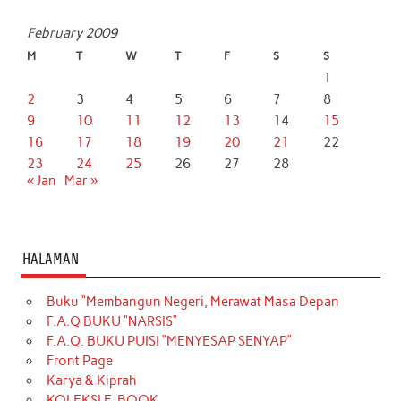
February 2009
M
T
W
T
F
S
S
1
2
3
4
5
6
7
8
9
10
11
12
13
14
15
16
17
18
19
20
21
22
23
24
25
26
27
28
« Jan
Mar »
HALAMAN
Buku “Membangun Negeri, Merawat Masa Depan
F.A.Q BUKU “NARSIS”
F.A.Q. BUKU PUISI “MENYESAP SENYAP”
Front Page
Karya & Kiprah
KOLEKSI E-BOOK