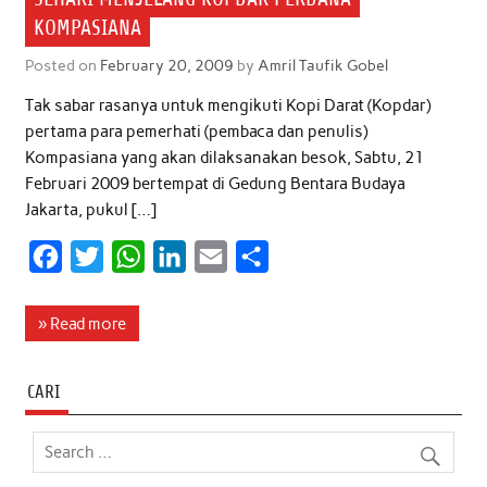
KOMPASIANA
Posted on
February 20, 2009
by
Amril Taufik Gobel
Tak sabar rasanya untuk mengikuti Kopi Darat (Kopdar)
pertama para pemerhati (pembaca dan penulis)
Kompasiana yang akan dilaksanakan besok, Sabtu, 21
Februari 2009 bertempat di Gedung Bentara Budaya
Jakarta, pukul […]
F
T
W
L
E
S
a
w
h
i
m
h
c
i
a
n
a
a
» Read more
e
t
t
k
i
r
b
t
s
e
l
e
CARI
o
e
A
d
o
r
p
I
k
p
n