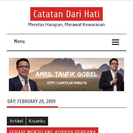
Skip
to
content
Catatan Dari Hati
Meretas Harapan, Merawat Kewarasan
Menu
DAY:
FEBRUARY 20, 2009
Artikel
Kisahku
SEHARI MENJELANG KOPDAR PERDANA