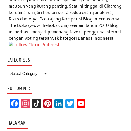
maupun yang kurang penting. Saat ini tinggal di Cikarang
bersama istri, Sri Lestari serta kedua orang anaknya,
Rizky dan Alya. Pada ajang Kompetisi Blog Internasional
The Bobs (www.thebobs.com) keenam tahun 2010 blog
ini berhasil menjadi pemenang favorit pengguna internet
dengan voting terbanyak kategori Bahasa Indonesia.
CATEGORIES
Categories
FOLLOW ME:
F
I
T
P
L
T
Y
a
n
i
i
i
w
o
c
s
k
n
n
i
u
HALAMAN
e
t
T
t
k
t
T