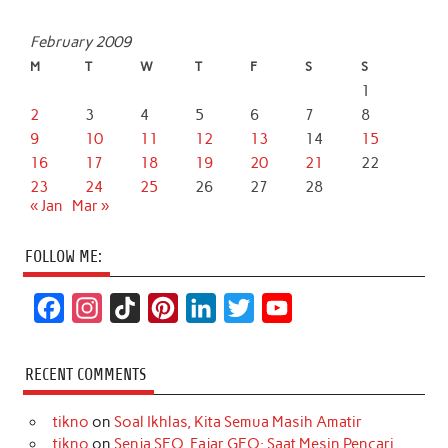
February 2009
M
T
W
T
F
S
S
1
2
3
4
5
6
7
8
9
10
11
12
13
14
15
16
17
18
19
20
21
22
23
24
25
26
27
28
« Jan
Mar »
FOLLOW ME:
F
I
T
P
L
T
Y
a
n
i
i
i
w
o
c
s
k
n
n
i
u
RECENT COMMENTS
e
t
T
t
k
t
T
tikno
on
Soal Ikhlas, Kita Semua Masih Amatir
b
a
o
e
e
t
u
tikno
on
Senja SEO, Fajar GEO: Saat Mesin Pencari