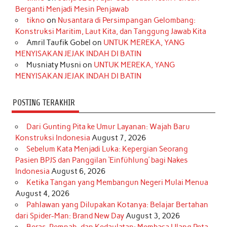
o
g
k
r
d
e
b
Berganti Menjadi Mesin Penjawab
o
r
e
I
r
e
tikno
on
Nusantara di Persimpangan Gelombang:
Konstruksi Maritim, Laut Kita, dan Tanggung Jawab Kita
k
a
s
n
Amril Taufik Gobel
on
UNTUK MEREKA, YANG
m
t
MENYISAKAN JEJAK INDAH DI BATIN
Musniaty Musni
on
UNTUK MEREKA, YANG
MENYISAKAN JEJAK INDAH DI BATIN
POSTING TERAKHIR
Dari Gunting Pita ke Umur Layanan: Wajah Baru
Konstruksi Indonesia
August 7, 2026
Sebelum Kata Menjadi Luka: Kepergian Seorang
Pasien BPJS dan Panggilan ‘Einfühlung’ bagi Nakes
Indonesia
August 6, 2026
Ketika Tangan yang Membangun Negeri Mulai Menua
August 4, 2026
Pahlawan yang Dilupakan Kotanya: Belajar Bertahan
dari Spider-Man: Brand New Day
August 3, 2026
Beras, Rempah, dan Kedaulatan: Membaca Ulang Peta