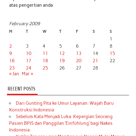
atas pengertian anda
February 2009
M
T
W
T
F
S
S
1
2
3
4
5
6
7
8
9
10
11
12
13
14
15
16
17
18
19
20
21
22
23
24
25
26
27
28
« Jan
Mar »
RECENT POSTS
Dari Gunting Pita ke Umur Layanan: Wajah Baru
Konstruksi Indonesia
Sebelum Kata Menjadi Luka: Kepergian Seorang
Pasien BPJS dan Panggilan ‘Einfühlung’ bagi Nakes
Indonesia