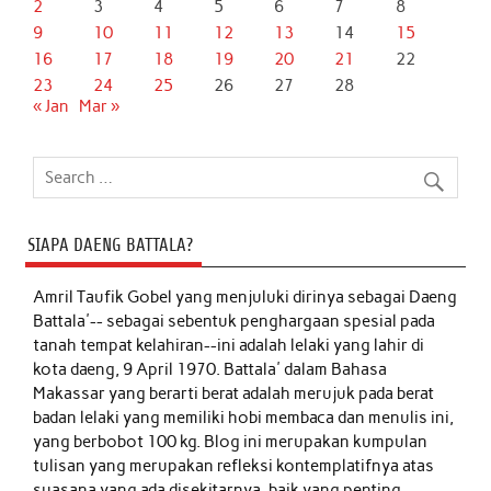
2
3
4
5
6
7
8
9
10
11
12
13
14
15
16
17
18
19
20
21
22
23
24
25
26
27
28
« Jan
Mar »
SIAPA DAENG BATTALA?
Amril Taufik Gobel
yang menjuluki dirinya sebagai Daeng
Battala'-- sebagai sebentuk penghargaan spesial pada
tanah tempat kelahiran--ini adalah lelaki yang lahir di
kota daeng, 9 April 1970. Battala' dalam Bahasa
Makassar yang berarti berat adalah merujuk pada berat
badan lelaki yang memiliki hobi membaca dan menulis ini,
yang berbobot 100 kg. Blog ini merupakan kumpulan
tulisan yang merupakan refleksi kontemplatifnya atas
suasana yang ada disekitarnya, baik yang penting,