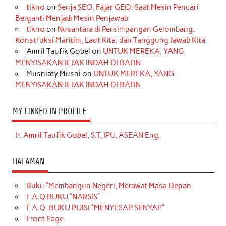
tikno
on
Senja SEO, Fajar GEO: Saat Mesin Pencari
Berganti Menjadi Mesin Penjawab
tikno
on
Nusantara di Persimpangan Gelombang:
Konstruksi Maritim, Laut Kita, dan Tanggung Jawab Kita
Amril Taufik Gobel
on
UNTUK MEREKA, YANG
MENYISAKAN JEJAK INDAH DI BATIN
Musniaty Musni
on
UNTUK MEREKA, YANG
MENYISAKAN JEJAK INDAH DI BATIN
MY LINKED IN PROFILE
Ir. Amril Taufik Gobel, S.T, IPU, ASEAN Eng.
HALAMAN
Buku “Membangun Negeri, Merawat Masa Depan
F.A.Q BUKU “NARSIS”
F.A.Q. BUKU PUISI “MENYESAP SENYAP”
Front Page