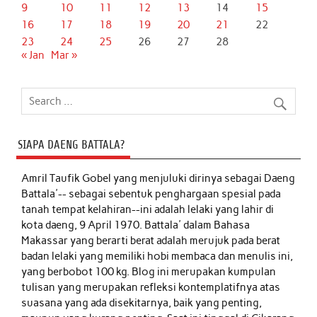
9
10
11
12
13
14
15
16
17
18
19
20
21
22
23
24
25
26
27
28
« Jan
Mar »
SIAPA DAENG BATTALA?
Amril Taufik Gobel
yang menjuluki dirinya sebagai Daeng
Battala'-- sebagai sebentuk penghargaan spesial pada
tanah tempat kelahiran--ini adalah lelaki yang lahir di
kota daeng, 9 April 1970. Battala' dalam Bahasa
Makassar yang berarti berat adalah merujuk pada berat
badan lelaki yang memiliki hobi membaca dan menulis ini,
yang berbobot 100 kg. Blog ini merupakan kumpulan
tulisan yang merupakan refleksi kontemplatifnya atas
suasana yang ada disekitarnya, baik yang penting,