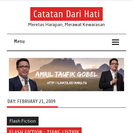
Skip
to
content
Catatan Dari Hati
Meretas Harapan, Merawat Kewarasan
Menu
DAY:
FEBRUARY 21, 2009
Flash Fiction
FLASH FICTION : TIANG LISTRIK