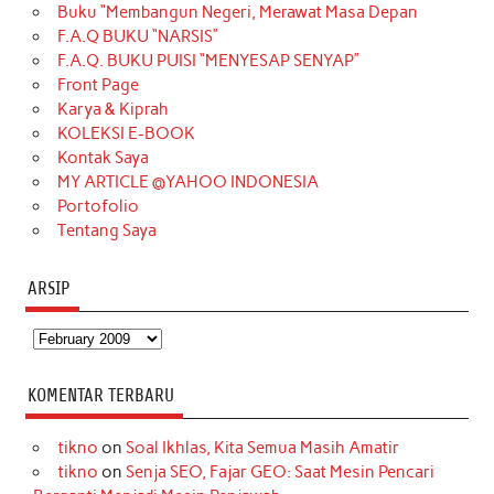
Buku “Membangun Negeri, Merawat Masa Depan
b
a
o
e
e
t
u
F.A.Q BUKU “NARSIS”
o
g
k
r
d
e
b
F.A.Q. BUKU PUISI “MENYESAP SENYAP”
o
r
e
I
r
e
Front Page
Karya & Kiprah
k
a
s
n
KOLEKSI E-BOOK
m
t
Kontak Saya
MY ARTICLE @YAHOO INDONESIA
Portofolio
Tentang Saya
ARSIP
Arsip
KOMENTAR TERBARU
tikno
on
Soal Ikhlas, Kita Semua Masih Amatir
tikno
on
Senja SEO, Fajar GEO: Saat Mesin Pencari