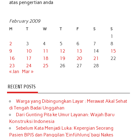
atas pengertian anda
February 2009
M
T
W
T
F
S
S
1
2
3
4
5
6
7
8
9
10
11
12
13
14
15
16
17
18
19
20
21
22
23
24
25
26
27
28
« Jan
Mar »
RECENT POSTS
Warga yang Dibingungkan Layar : Merawat Akal Sehat
di Tengah Badai Unggahan
Dari Gunting Pita ke Umur Layanan: Wajah Baru
Konstruksi Indonesia
Sebelum Kata Menjadi Luka: Kepergian Seorang
Pasien BPJS dan Panggilan ‘Einfühlung’ bagi Nakes