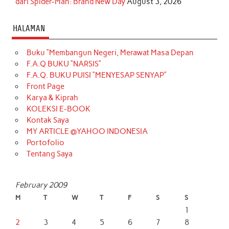
dari Spider-Man: Brand New Day
August 3, 2026
HALAMAN
Buku “Membangun Negeri, Merawat Masa Depan
F.A.Q BUKU “NARSIS”
F.A.Q. BUKU PUISI “MENYESAP SENYAP”
Front Page
Karya & Kiprah
KOLEKSI E-BOOK
Kontak Saya
MY ARTICLE @YAHOO INDONESIA
Portofolio
Tentang Saya
February 2009
M
T
W
T
F
S
S
1
2
3
4
5
6
7
8