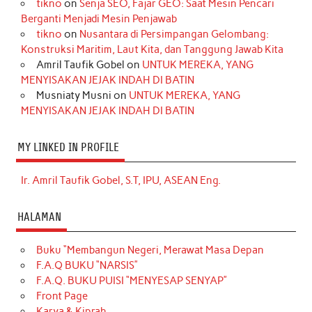
tikno
on
Senja SEO, Fajar GEO: Saat Mesin Pencari
Berganti Menjadi Mesin Penjawab
tikno
on
Nusantara di Persimpangan Gelombang:
Konstruksi Maritim, Laut Kita, dan Tanggung Jawab Kita
Amril Taufik Gobel
on
UNTUK MEREKA, YANG
MENYISAKAN JEJAK INDAH DI BATIN
Musniaty Musni
on
UNTUK MEREKA, YANG
MENYISAKAN JEJAK INDAH DI BATIN
MY LINKED IN PROFILE
Ir. Amril Taufik Gobel, S.T, IPU, ASEAN Eng.
HALAMAN
Buku “Membangun Negeri, Merawat Masa Depan
F.A.Q BUKU “NARSIS”
F.A.Q. BUKU PUISI “MENYESAP SENYAP”
Front Page
Karya & Kiprah