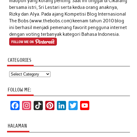
maupun yang kurang penting. Saat ini tinggal di Cikarang
bersama istri, Sri Lestari serta kedua orang anaknya,
Rizky dan Alya. Pada ajang Kompetisi Blog Internasional
The Bobs (www.thebobs.com) keenam tahun 2010 blog
ini berhasil menjadi pemenang favorit pengguna internet
dengan voting terbanyak kategori Bahasa Indonesia.
CATEGORIES
Categories
FOLLOW ME:
F
I
T
P
L
T
Y
a
n
i
i
i
w
o
c
s
k
n
n
i
u
HALAMAN
e
t
T
t
k
t
T