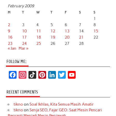
February 2009
M
T
W
T
F
S
S
1
2
3
4
5
6
7
8
9
10
11
12
13
14
15
16
17
18
19
20
21
22
23
24
25
26
27
28
« Jan
Mar »
FOLLOW ME:
F
I
T
P
L
T
Y
a
n
i
i
i
w
o
c
s
k
n
n
i
u
RECENT COMMENTS
e
t
T
t
k
t
T
tikno
on
Soal Ikhlas, Kita Semua Masih Amatir
b
a
o
e
e
t
u
tikno
on
Senja SEO, Fajar GEO: Saat Mesin Pencari
o
g
k
r
d
e
b
Berganti Menjadi Mesin Penjawab