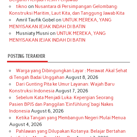
o
r
e
I
r
e
tikno
on
Nusantara di Persimpangan Gelombang:
Konstruksi Maritim, Laut Kita, dan Tanggung Jawab Kita
k
a
s
n
Amril Taufik Gobel
on
UNTUK MEREKA, YANG
m
t
MENYISAKAN JEJAK INDAH DI BATIN
Musniaty Musni
on
UNTUK MEREKA, YANG
MENYISAKAN JEJAK INDAH DI BATIN
POSTING TERAKHIR
Warga yang Dibingungkan Layar : Merawat Akal Sehat
di Tengah Badai Unggahan
August 8, 2026
Dari Gunting Pita ke Umur Layanan: Wajah Baru
Konstruksi Indonesia
August 7, 2026
Sebelum Kata Menjadi Luka: Kepergian Seorang
Pasien BPJS dan Panggilan ‘Einfühlung’ bagi Nakes
Indonesia
August 6, 2026
Ketika Tangan yang Membangun Negeri Mulai Menua
August 4, 2026
Pahlawan yang Dilupakan Kotanya: Belajar Bertahan