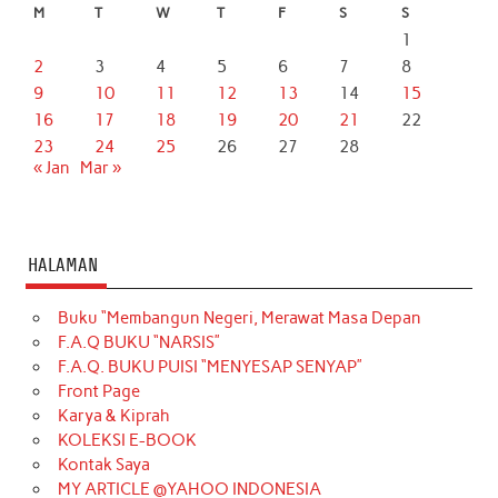
M
T
W
T
F
S
S
1
2
3
4
5
6
7
8
9
10
11
12
13
14
15
16
17
18
19
20
21
22
23
24
25
26
27
28
« Jan
Mar »
HALAMAN
Buku “Membangun Negeri, Merawat Masa Depan
F.A.Q BUKU “NARSIS”
F.A.Q. BUKU PUISI “MENYESAP SENYAP”
Front Page
Karya & Kiprah
KOLEKSI E-BOOK
Kontak Saya
MY ARTICLE @YAHOO INDONESIA