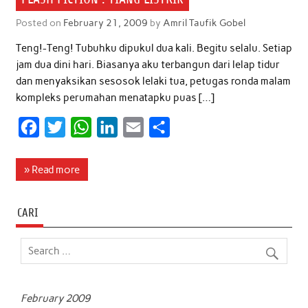
Posted on
February 21, 2009
by
Amril Taufik Gobel
Teng!-Teng! Tubuhku dipukul dua kali. Begitu selalu. Setiap
jam dua dini hari. Biasanya aku terbangun dari lelap tidur
dan menyaksikan sesosok lelaki tua, petugas ronda malam
kompleks perumahan menatapku puas […]
F
T
W
L
E
S
a
w
h
i
m
h
c
i
a
n
a
a
» Read more
e
t
t
k
i
r
b
t
s
e
l
e
CARI
o
e
A
d
o
r
p
I
k
p
n
February 2009