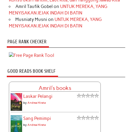
Konstruksi Maritim, Laut Kita, dan Tanggung Jawab Kita
Amril Taufik Gobel
on
UNTUK MEREKA, YANG
MENYISAKAN JEJAK INDAH DI BATIN
Musniaty Musni
on
UNTUK MEREKA, YANG
MENYISAKAN JEJAK INDAH DI BATIN
PAGE RANK CHECKER
GOOD READS BOOK SHELF
Amril's books
Laskar Pelangi
by
Andrea Hirata
Sang Pemimpi
by
Andrea Hirata