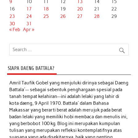
9
10
11
12
13
14
15
16
17
18
19
20
21
22
23
24
25
26
27
28
29
30
31
« Feb
Apr »
SIAPA DAENG BATTALA?
Amril Taufik Gobel
yang menjuluki dirinya sebagai Daeng
Battala'-- sebagai sebentuk penghargaan spesial pada
tanah tempat kelahiran--ini adalah lelaki yang lahir di
kota daeng, 9 April 1970. Battala' dalam Bahasa
Makassar yang berarti berat adalah merujuk pada berat
badan lelaki yang memiliki hobi membaca dan menulis ini,
yang berbobot 100 kg. Blog ini merupakan kumpulan
tulisan yang merupakan refleksi kontemplatifnya atas
suasana yang ada disekitarnya, baik yang penting,