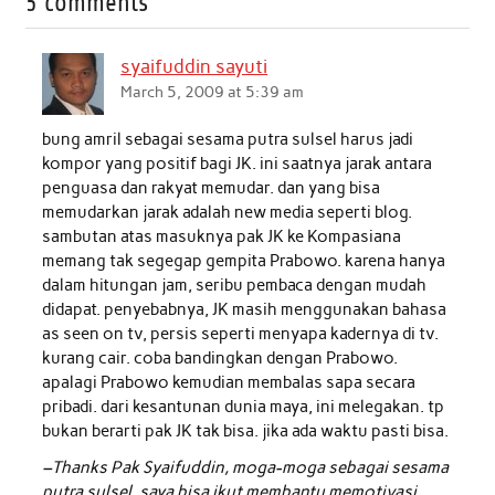
5 comments
e
t
t
k
i
r
b
t
s
e
l
e
syaifuddin sayuti
o
e
A
d
March 5, 2009 at 5:39 am
o
r
p
I
bung amril sebagai sesama putra sulsel harus jadi
k
p
n
kompor yang positif bagi JK. ini saatnya jarak antara
penguasa dan rakyat memudar. dan yang bisa
memudarkan jarak adalah new media seperti blog.
sambutan atas masuknya pak JK ke Kompasiana
memang tak segegap gempita Prabowo. karena hanya
dalam hitungan jam, seribu pembaca dengan mudah
didapat. penyebabnya, JK masih menggunakan bahasa
as seen on tv, persis seperti menyapa kadernya di tv.
kurang cair. coba bandingkan dengan Prabowo.
apalagi Prabowo kemudian membalas sapa secara
pribadi. dari kesantunan dunia maya, ini melegakan. tp
bukan berarti pak JK tak bisa. jika ada waktu pasti bisa.
–Thanks Pak Syaifuddin, moga-moga sebagai sesama
putra sulsel, saya bisa ikut membantu memotivasi