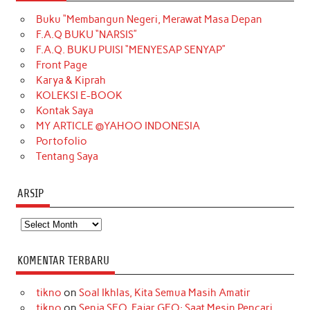
e
t
T
t
k
t
T
Buku “Membangun Negeri, Merawat Masa Depan
b
a
o
e
e
t
u
F.A.Q BUKU “NARSIS”
o
g
k
r
d
e
b
F.A.Q. BUKU PUISI “MENYESAP SENYAP”
o
r
e
I
r
e
Front Page
Karya & Kiprah
k
a
s
n
KOLEKSI E-BOOK
m
t
Kontak Saya
MY ARTICLE @YAHOO INDONESIA
Portofolio
Tentang Saya
ARSIP
Arsip
KOMENTAR TERBARU
tikno
on
Soal Ikhlas, Kita Semua Masih Amatir
tikno
on
Senja SEO, Fajar GEO: Saat Mesin Pencari