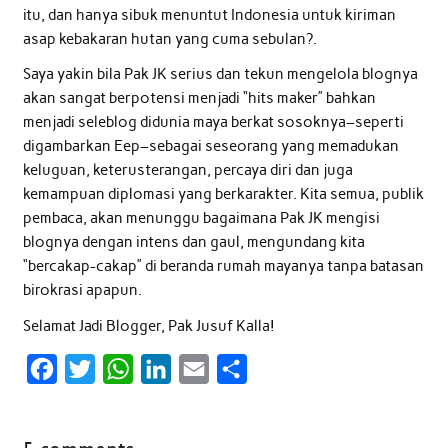
itu, dan hanya sibuk menuntut Indonesia untuk kiriman
asap kebakaran hutan yang cuma sebulan?.
Saya yakin bila Pak JK serius dan tekun mengelola blognya
akan sangat berpotensi menjadi “hits maker” bahkan
menjadi seleblog didunia maya berkat sosoknya–seperti
digambarkan Eep–sebagai seseorang yang memadukan
keluguan, keterusterangan, percaya diri dan juga
kemampuan diplomasi yang berkarakter. Kita semua, publik
pembaca, akan menunggu bagaimana Pak JK mengisi
blognya dengan intens dan gaul, mengundang kita
“bercakap-cakap” di beranda rumah mayanya tanpa batasan
birokrasi apapun.
Selamat Jadi Blogger, Pak Jusuf Kalla!
F
T
W
L
E
S
a
w
h
i
m
h
c
i
a
n
a
a