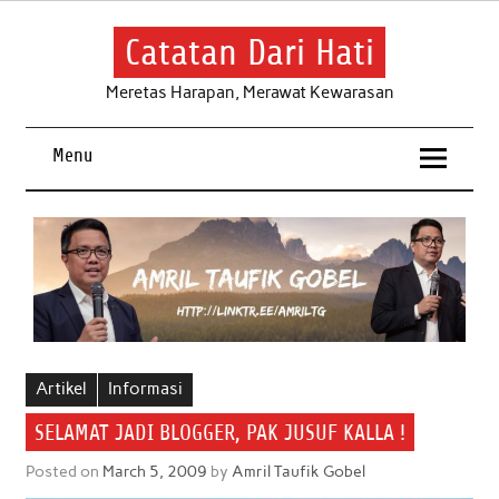
Skip
to
content
Catatan Dari Hati
Meretas Harapan, Merawat Kewarasan
Menu
Artikel
Informasi
SELAMAT JADI BLOGGER, PAK JUSUF KALLA !
Posted on
March 5, 2009
by
Amril Taufik Gobel