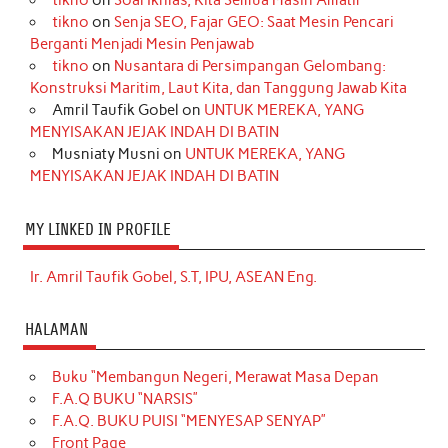
tikno
on
Soal Ikhlas, Kita Semua Masih Amatir
tikno
on
Senja SEO, Fajar GEO: Saat Mesin Pencari
Berganti Menjadi Mesin Penjawab
tikno
on
Nusantara di Persimpangan Gelombang:
Konstruksi Maritim, Laut Kita, dan Tanggung Jawab Kita
Amril Taufik Gobel
on
UNTUK MEREKA, YANG
MENYISAKAN JEJAK INDAH DI BATIN
Musniaty Musni
on
UNTUK MEREKA, YANG
MENYISAKAN JEJAK INDAH DI BATIN
MY LINKED IN PROFILE
Ir. Amril Taufik Gobel, S.T, IPU, ASEAN Eng.
HALAMAN
Buku “Membangun Negeri, Merawat Masa Depan
F.A.Q BUKU “NARSIS”
F.A.Q. BUKU PUISI “MENYESAP SENYAP”
Front Page