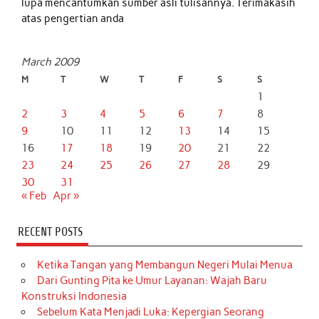
lupa mencantumkan sumber asli tulisannya. Terimakasih
atas pengertian anda
March 2009
M
T
W
T
F
S
S
1
2
3
4
5
6
7
8
9
10
11
12
13
14
15
16
17
18
19
20
21
22
23
24
25
26
27
28
29
30
31
« Feb
Apr »
RECENT POSTS
Ketika Tangan yang Membangun Negeri Mulai Menua
Dari Gunting Pita ke Umur Layanan: Wajah Baru
Konstruksi Indonesia
Sebelum Kata Menjadi Luka: Kepergian Seorang