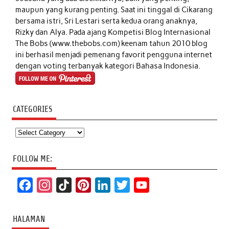
maupun yang kurang penting. Saat ini tinggal di Cikarang
bersama istri, Sri Lestari serta kedua orang anaknya,
Rizky dan Alya. Pada ajang Kompetisi Blog Internasional
The Bobs (www.thebobs.com) keenam tahun 2010 blog
ini berhasil menjadi pemenang favorit pengguna internet
dengan voting terbanyak kategori Bahasa Indonesia.
CATEGORIES
Categories
FOLLOW ME:
F
I
T
P
L
T
Y
a
n
i
i
i
w
o
c
s
k
n
n
i
u
HALAMAN