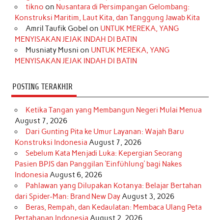
o
r
e
I
r
e
tikno
on
Nusantara di Persimpangan Gelombang:
Konstruksi Maritim, Laut Kita, dan Tanggung Jawab Kita
k
a
s
n
Amril Taufik Gobel
on
UNTUK MEREKA, YANG
m
t
MENYISAKAN JEJAK INDAH DI BATIN
Musniaty Musni
on
UNTUK MEREKA, YANG
MENYISAKAN JEJAK INDAH DI BATIN
POSTING TERAKHIR
Ketika Tangan yang Membangun Negeri Mulai Menua
August 7, 2026
Dari Gunting Pita ke Umur Layanan: Wajah Baru
Konstruksi Indonesia
August 7, 2026
Sebelum Kata Menjadi Luka: Kepergian Seorang
Pasien BPJS dan Panggilan ‘Einfühlung’ bagi Nakes
Indonesia
August 6, 2026
Pahlawan yang Dilupakan Kotanya: Belajar Bertahan
dari Spider-Man: Brand New Day
August 3, 2026
Beras, Rempah, dan Kedaulatan: Membaca Ulang Peta
Pertahanan Indonesia
August 2, 2026