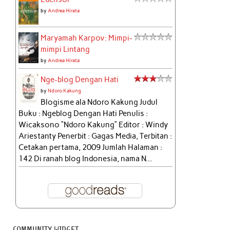
by
Andrea Hirata
Maryamah Karpov: Mimpi-
mimpi Lintang
by
Andrea Hirata
Nge-blog Dengan Hati
by
Ndoro Kakung
Blogisme ala Ndoro Kakung Judul
Buku : Ngeblog Dengan Hati Penulis :
Wicaksono “Ndoro Kakung” Editor : Windy
Ariestanty Penerbit : Gagas Media, Terbitan :
Cetakan pertama, 2009 Jumlah Halaman :
142 Di ranah blog Indonesia, nama N...
COMMUNITY WIDGET