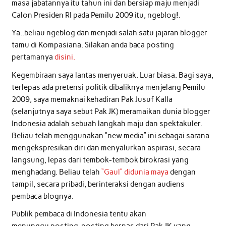
masa jabatannya itu tahun ini dan bersiap maju menjadi
Calon Presiden RI pada Pemilu 2009 itu, ngeblog!.
Ya..beliau ngeblog dan menjadi salah satu jajaran blogger
tamu di Kompasiana. Silakan anda baca posting
pertamanya
disini.
Kegembiraan saya lantas menyeruak. Luar biasa. Bagi saya,
terlepas ada pretensi politik dibaliknya menjelang Pemilu
2009, saya memaknai kehadiran Pak Jusuf Kalla
(selanjutnya saya sebut Pak JK) meramaikan dunia blogger
Indonesia adalah sebuah langkah maju dan spektakuler.
Beliau telah menggunakan “new media” ini sebagai sarana
mengekspresikan diri dan menyalurkan aspirasi, secara
langsung, lepas dari tembok-tembok birokrasi yang
menghadang. Beliau telah
“Gaul” didunia maya
dengan
tampil, secara pribadi, berinteraksi dengan audiens
pembaca blognya.
Publik pembaca di Indonesia tentu akan
menunggu posting-posting bernas dari Pak JK yang