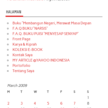
HALAMAN
Buku “Membangun Negeri, Merawat Masa Depan
F.A.Q BUKU “NARSIS”
F.A.Q. BUKU PUISI “MENYESAP SENYAP”
Front Page
Karya & Kiprah
KOLEKSI E-BOOK
Kontak Saya
MY ARTICLE @YAHOO INDONESIA
Portofolio
Tentang Saya
March 2009
M
T
W
T
F
S
S
1
2
3
4
5
6
7
8