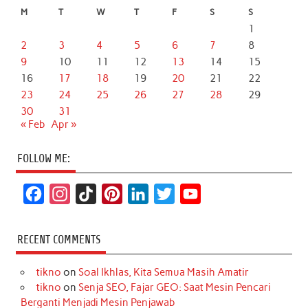
M
T
W
T
F
S
S
1
2
3
4
5
6
7
8
9
10
11
12
13
14
15
16
17
18
19
20
21
22
23
24
25
26
27
28
29
30
31
« Feb
Apr »
FOLLOW ME:
F
I
T
P
L
T
Y
a
n
i
i
i
w
o
c
s
k
n
n
i
u
RECENT COMMENTS
e
t
T
t
k
t
T
tikno
on
Soal Ikhlas, Kita Semua Masih Amatir
b
a
o
e
e
t
u
tikno
on
Senja SEO, Fajar GEO: Saat Mesin Pencari
o
g
k
r
d
e
b
Berganti Menjadi Mesin Penjawab