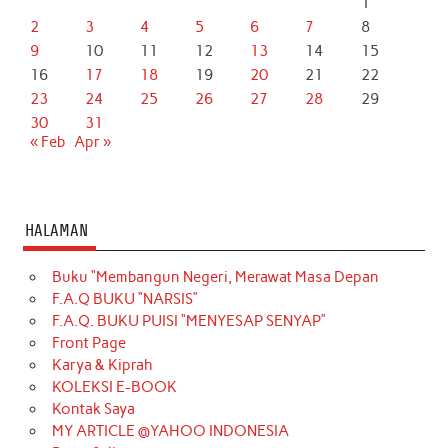
1
2
3
4
5
6
7
8
9
10
11
12
13
14
15
16
17
18
19
20
21
22
23
24
25
26
27
28
29
30
31
« Feb
Apr »
HALAMAN
Buku “Membangun Negeri, Merawat Masa Depan
F.A.Q BUKU “NARSIS”
F.A.Q. BUKU PUISI “MENYESAP SENYAP”
Front Page
Karya & Kiprah
KOLEKSI E-BOOK
Kontak Saya
MY ARTICLE @YAHOO INDONESIA