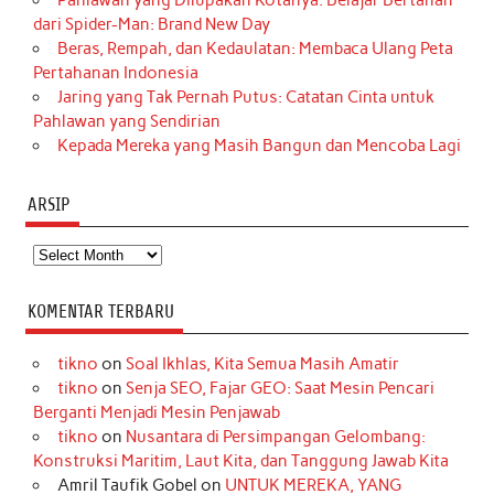
Pahlawan yang Dilupakan Kotanya: Belajar Bertahan
dari Spider-Man: Brand New Day
Beras, Rempah, dan Kedaulatan: Membaca Ulang Peta
Pertahanan Indonesia
Jaring yang Tak Pernah Putus: Catatan Cinta untuk
Pahlawan yang Sendirian
Kepada Mereka yang Masih Bangun dan Mencoba Lagi
ARSIP
Arsip
KOMENTAR TERBARU
tikno
on
Soal Ikhlas, Kita Semua Masih Amatir
tikno
on
Senja SEO, Fajar GEO: Saat Mesin Pencari
Berganti Menjadi Mesin Penjawab
tikno
on
Nusantara di Persimpangan Gelombang:
Konstruksi Maritim, Laut Kita, dan Tanggung Jawab Kita
Amril Taufik Gobel
on
UNTUK MEREKA, YANG