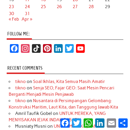
23
24
25
26
27
28
29
30
31
« Feb
Apr »
FOLLOW ME:
F
I
T
P
L
T
Y
a
n
i
i
i
w
o
c
s
k
n
n
i
u
RECENT COMMENTS
e
t
T
t
k
t
T
tikno
on
Soal Ikhlas, Kita Semua Masih Amatir
b
a
o
e
e
t
u
tikno
on
Senja SEO, Fajar GEO: Saat Mesin Pencari
o
g
k
r
d
e
b
Berganti Menjadi Mesin Penjawab
o
r
e
I
r
e
tikno
on
Nusantara di Persimpangan Gelombang:
Konstruksi Maritim, Laut Kita, dan Tanggung Jawab Kita
k
a
s
n
Amril Taufik Gobel
on
UNTUK MEREKA, YANG
m
t
MENYISAKAN JEJAK INDAH DI BATIN
Facebook
Twitter
WhatsApp
LinkedIn
Email
S
Musniaty Musni
on
UNTUK MEREKA, YANG