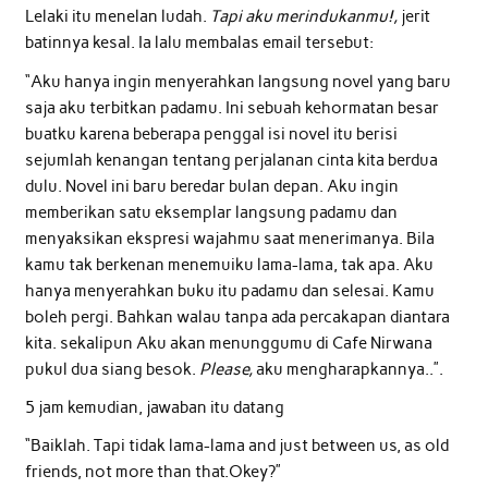
Lelaki itu menelan ludah.
Tapi aku merindukanmu!,
jerit
batinnya kesal. Ia lalu membalas email tersebut:
“Aku hanya ingin menyerahkan langsung novel yang baru
saja aku terbitkan padamu. Ini sebuah kehormatan besar
buatku karena beberapa penggal isi novel itu berisi
sejumlah kenangan tentang perjalanan cinta kita berdua
dulu. Novel ini baru beredar bulan depan. Aku ingin
memberikan satu eksemplar langsung padamu dan
menyaksikan ekspresi wajahmu saat menerimanya. Bila
kamu tak berkenan menemuiku lama-lama, tak apa. Aku
hanya menyerahkan buku itu padamu dan selesai. Kamu
boleh pergi. Bahkan walau tanpa ada percakapan diantara
kita. sekalipun Aku akan menunggumu di Cafe Nirwana
pukul dua siang besok.
Please,
aku mengharapkannya..”.
5 jam kemudian, jawaban itu datang
“Baiklah. Tapi tidak lama-lama and just between us, as old
friends, not more than that.Okey?”