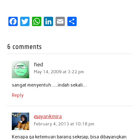
F
T
W
L
E
S
a
w
h
i
m
h
c
i
a
n
a
a
6 comments
e
t
t
k
i
r
b
t
s
e
l
e
fied
o
e
A
d
May 14, 2009 at 3:22 pm
o
r
p
I
sangat menyentuh…..indah sekali…
k
p
n
Reply
@ayankmira
February 4, 2013 at 10:18 pm
Kenapa ga ketemuan barang sekejap, bisa dibayangkan