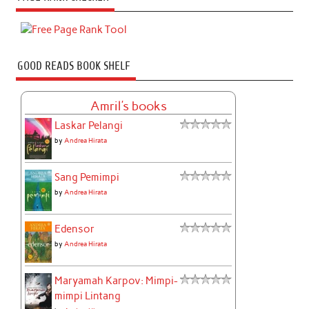
GOOD READS BOOK SHELF
Amril's books
Laskar Pelangi
by
Andrea Hirata
Sang Pemimpi
by
Andrea Hirata
Edensor
by
Andrea Hirata
Maryamah Karpov: Mimpi-
mimpi Lintang