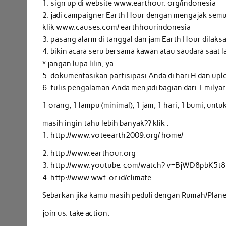
1. sign up di website www.earthour. org/indonesia
2. jadi campaigner Earth Hour dengan mengajak semua
klik www.causes.com/ earthhourindonesia
3. pasang alarm di tanggal dan jam Earth Hour dilak
4. bikin acara seru bersama kawan atau saudara saat
* jangan lupa lilin, ya.
5. dokumentasikan partisipasi Anda di hari H dan upl
6. tulis pengalaman Anda menjadi bagian dari 1 mily
1 orang, 1 lampu (minimal), 1 jam, 1 hari, 1 bumi, unt
masih ingin tahu lebih banyak?? klik :
1. http://www.voteearth2009.org/ home/
2. http://www.earthour.org
3. http://www.youtube. com/watch? v=BjWD8pbK5t8
4. http://www.wwf. or.id/climate
Sebarkan jika kamu masih peduli dengan Rumah/Planet
join us. take action.