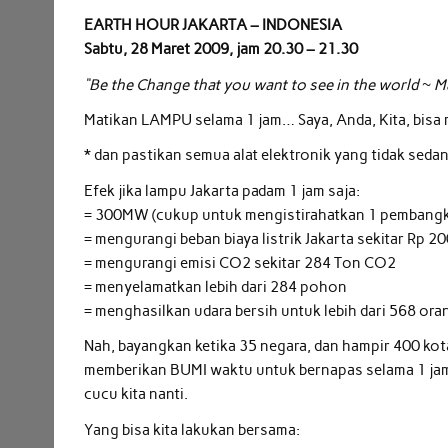
EARTH HOUR JAKARTA – INDONESIA
Sabtu, 28 Maret 2009, jam 20.30 – 21.30
“Be the Change that you want to see in the world ~ 
Matikan LAMPU selama 1 jam… Saya, Anda, Kita, bisa
* dan pastikan semua alat elektronik yang tidak seda
Efek jika lampu Jakarta padam 1 jam saja:
= 300MW (cukup untuk mengistirahatkan 1 pembangkit
= mengurangi beban biaya listrik Jakarta sekitar Rp 20
= mengurangi emisi CO2 sekitar 284 Ton CO2
= menyelamatkan lebih dari 284 pohon
= menghasilkan udara bersih untuk lebih dari 568 ora
Nah, bayangkan ketika 35 negara, dan hampir 400 kot
memberikan BUMI waktu untuk bernapas selama 1 jam s
cucu kita nanti.
Yang bisa kita lakukan bersama: