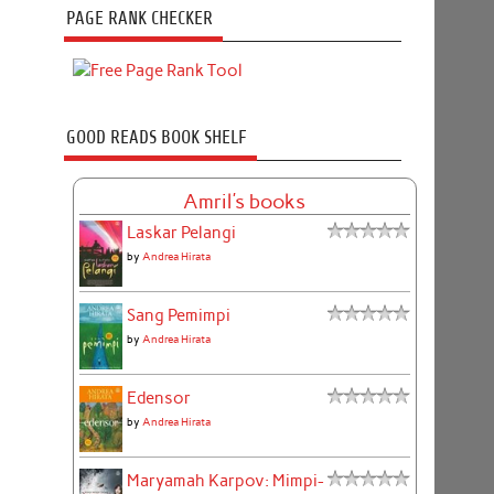
PAGE RANK CHECKER
GOOD READS BOOK SHELF
Amril's books
Laskar Pelangi
by
Andrea Hirata
Sang Pemimpi
by
Andrea Hirata
Edensor
by
Andrea Hirata
Maryamah Karpov: Mimpi-