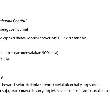
Mahatma Gandhi”
 mengubah dunia!
ng dipakai dalam kondisi power off, BUKAN stand by.
 listrik dan menyalakan 900 desa)
0 juta
ng.
a besar di seluruh dunia serentak melakukan hal yang sama….
aja, untuk masa depan yang lebih baik buat kita, anak-anak kita 