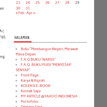
23
24
25
26
27
28
29
asi
30
31
« Feb
Apr »
A (
ji),
HALAMAN
Buku “Membangun Negeri, Merawat
Masa Depan
ang
F.A.Q BUKU “NARSIS”
F.A.Q. BUKU PUISI “MENYESAP
SENYAP”
Front Page
Karya & Kiprah
KOLEKSI E-BOOK
Kontak Saya
MY ARTICLE @YAHOO INDONESIA
Portofolio
Tentang Saya