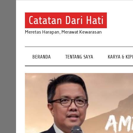
Skip
to
content
Catatan Dari Hati
Meretas Harapan, Merawat Kewarasan
BERANDA
TENTANG SAYA
KARYA & KI