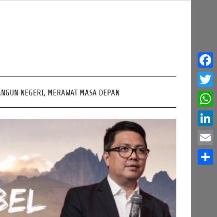
Face
NGUN NEGERI, MERAWAT MASA DEPAN
Twitt
What
Linke
Email
Share