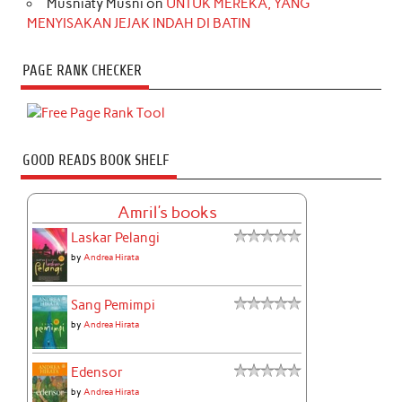
Musniaty Musni
on
UNTUK MEREKA, YANG
MENYISAKAN JEJAK INDAH DI BATIN
PAGE RANK CHECKER
GOOD READS BOOK SHELF
Amril's books
Laskar Pelangi
by
Andrea Hirata
Sang Pemimpi
by
Andrea Hirata
Edensor
by
Andrea Hirata