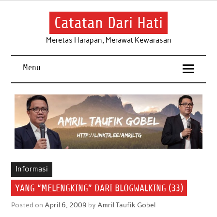
Skip
to
content
Catatan Dari Hati
Meretas Harapan, Merawat Kewarasan
Menu
Informasi
YANG “MELENGKING” DARI BLOGWALKING (33)
Posted on
April 6, 2009
by
Amril Taufik Gobel