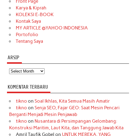
o
r
e
I
r
e
Front Page
Karya & Kiprah
k
a
s
n
KOLEKSI E-BOOK
m
t
Kontak Saya
MY ARTICLE @YAHOO INDONESIA
Portofolio
Tentang Saya
ARSIP
Arsip
KOMENTAR TERBARU
tikno
on
Soal Ikhlas, Kita Semua Masih Amatir
tikno
on
Senja SEO, Fajar GEO: Saat Mesin Pencari
Berganti Menjadi Mesin Penjawab
tikno
on
Nusantara di Persimpangan Gelombang:
Konstruksi Maritim, Laut Kita, dan Tanggung Jawab Kita
Amril Taufik Gobel
on
UNTUK MEREKA, YANG