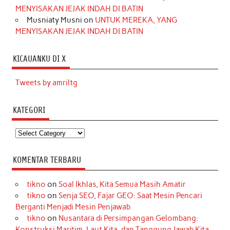
MENYISAKAN JEJAK INDAH DI BATIN
Musniaty Musni
on
UNTUK MEREKA, YANG
MENYISAKAN JEJAK INDAH DI BATIN
KICAUANKU DI X
Tweets by amriltg
KATEGORI
Kategori
KOMENTAR TERBARU
tikno
on
Soal Ikhlas, Kita Semua Masih Amatir
tikno
on
Senja SEO, Fajar GEO: Saat Mesin Pencari
Berganti Menjadi Mesin Penjawab
tikno
on
Nusantara di Persimpangan Gelombang:
Konstruksi Maritim, Laut Kita, dan Tanggung Jawab Kita