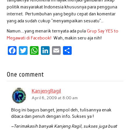
politik masyarakat Indonesia khususnya para pengguna
internet. Pertumbuhan yang begitu cepat dan komentar
yang ada sudah cukup “menyampaikan sesuatu”..
Namun…yang menarik ternyata ada pula
Grup Say YES to
Megawati di Facebook!
Wah, makin seru aja nih!
F
T
W
L
E
S
a
w
h
i
m
h
c
i
a
n
a
a
One comment
e
t
t
k
i
r
b
t
s
e
l
e
KanjengRagil
o
e
A
d
April 6, 2009 at 8:00 am
o
r
p
I
Blog ini bagus banget, jempol deh, tulisannya enak
k
p
n
dibaca dan penuh dengan info. Sukses ya !
–Terimakasih banyak Kanjeng Ragil, sukses juga buat