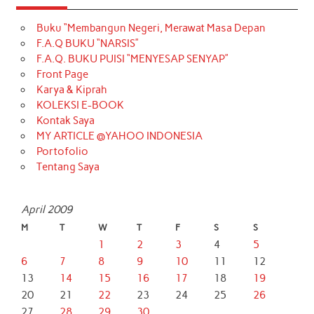
Buku “Membangun Negeri, Merawat Masa Depan
F.A.Q BUKU “NARSIS”
F.A.Q. BUKU PUISI “MENYESAP SENYAP”
Front Page
Karya & Kiprah
KOLEKSI E-BOOK
Kontak Saya
MY ARTICLE @YAHOO INDONESIA
Portofolio
Tentang Saya
April 2009
M
T
W
T
F
S
S
1
2
3
4
5
6
7
8
9
10
11
12
13
14
15
16
17
18
19
20
21
22
23
24
25
26
27
28
29
30