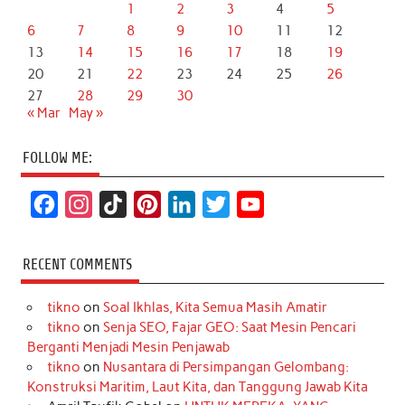
1
2
3
4
5
6
7
8
9
10
11
12
13
14
15
16
17
18
19
20
21
22
23
24
25
26
27
28
29
30
« Mar
May »
FOLLOW ME:
F
I
T
P
L
T
Y
a
n
i
i
i
w
o
c
s
k
n
n
i
u
RECENT COMMENTS
e
t
T
t
k
t
T
tikno
on
Soal Ikhlas, Kita Semua Masih Amatir
b
a
o
e
e
t
u
tikno
on
Senja SEO, Fajar GEO: Saat Mesin Pencari
o
g
k
r
d
e
b
Berganti Menjadi Mesin Penjawab
o
r
e
I
r
e
tikno
on
Nusantara di Persimpangan Gelombang:
Konstruksi Maritim, Laut Kita, dan Tanggung Jawab Kita
k
a
s
n