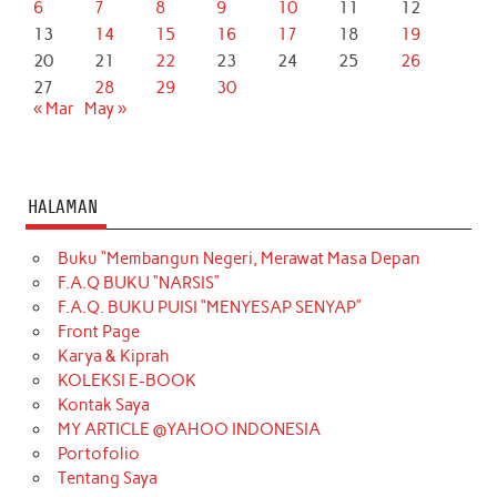
6
7
8
9
10
11
12
13
14
15
16
17
18
19
20
21
22
23
24
25
26
27
28
29
30
« Mar
May »
HALAMAN
Buku “Membangun Negeri, Merawat Masa Depan
F.A.Q BUKU “NARSIS”
F.A.Q. BUKU PUISI “MENYESAP SENYAP”
Front Page
Karya & Kiprah
KOLEKSI E-BOOK
Kontak Saya
MY ARTICLE @YAHOO INDONESIA
Portofolio
Tentang Saya