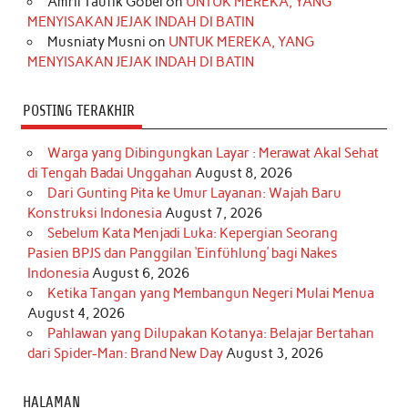
Amril Taufik Gobel
on
UNTUK MEREKA, YANG
m
t
MENYISAKAN JEJAK INDAH DI BATIN
Musniaty Musni
on
UNTUK MEREKA, YANG
MENYISAKAN JEJAK INDAH DI BATIN
POSTING TERAKHIR
Warga yang Dibingungkan Layar : Merawat Akal Sehat
di Tengah Badai Unggahan
August 8, 2026
Dari Gunting Pita ke Umur Layanan: Wajah Baru
Konstruksi Indonesia
August 7, 2026
Sebelum Kata Menjadi Luka: Kepergian Seorang
Pasien BPJS dan Panggilan ‘Einfühlung’ bagi Nakes
Indonesia
August 6, 2026
Ketika Tangan yang Membangun Negeri Mulai Menua
August 4, 2026
Pahlawan yang Dilupakan Kotanya: Belajar Bertahan
dari Spider-Man: Brand New Day
August 3, 2026
HALAMAN