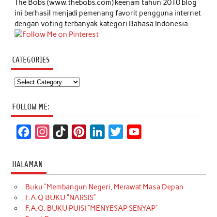
The Bobs (www.thebobs.com) keenam tahun 2010 blog
ini berhasil menjadi pemenang favorit pengguna internet
dengan voting terbanyak kategori Bahasa Indonesia.
CATEGORIES
Categories
FOLLOW ME:
F
I
T
P
L
T
Y
a
n
i
i
i
w
o
c
s
k
n
n
i
u
HALAMAN
e
t
T
t
k
t
T
Buku “Membangun Negeri, Merawat Masa Depan
b
a
o
e
e
t
u
F.A.Q BUKU “NARSIS”
o
g
k
r
d
e
b
F.A.Q. BUKU PUISI “MENYESAP SENYAP”