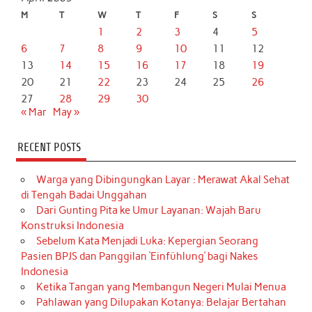
M
T
W
T
F
S
S
1
2
3
4
5
6
7
8
9
10
11
12
13
14
15
16
17
18
19
20
21
22
23
24
25
26
27
28
29
30
« Mar
May »
RECENT POSTS
Warga yang Dibingungkan Layar : Merawat Akal Sehat
di Tengah Badai Unggahan
Dari Gunting Pita ke Umur Layanan: Wajah Baru
Konstruksi Indonesia
Sebelum Kata Menjadi Luka: Kepergian Seorang
Pasien BPJS dan Panggilan ‘Einfühlung’ bagi Nakes
Indonesia
Ketika Tangan yang Membangun Negeri Mulai Menua
Pahlawan yang Dilupakan Kotanya: Belajar Bertahan