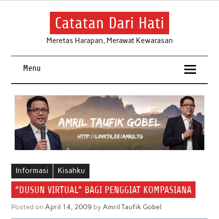
Skip
to
content
Catatan Dari Hati
Meretas Harapan, Merawat Kewarasan
Menu
Informasi
Kisahku
“DUSUN VIRTUAL” BAGI PENGGIAT KOMPASIANA
Posted on
April 14, 2009
by
Amril Taufik Gobel