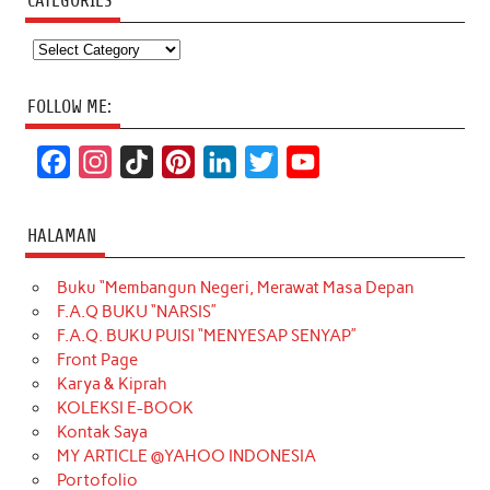
CATEGORIES
Categories
FOLLOW ME:
F
I
T
P
L
T
Y
a
n
i
i
i
w
o
c
s
k
n
n
i
u
HALAMAN
e
t
T
t
k
t
T
Buku “Membangun Negeri, Merawat Masa Depan
b
a
o
e
e
t
u
F.A.Q BUKU “NARSIS”
o
g
k
r
d
e
b
F.A.Q. BUKU PUISI “MENYESAP SENYAP”
o
r
e
I
r
e
Front Page
Karya & Kiprah
k
a
s
n
KOLEKSI E-BOOK
m
t
Kontak Saya
MY ARTICLE @YAHOO INDONESIA
Portofolio