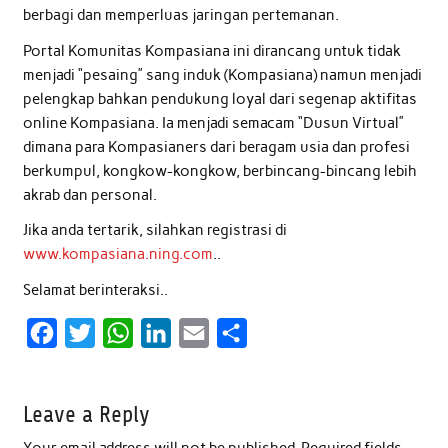
berbagi dan memperluas jaringan pertemanan.
Portal Komunitas Kompasiana ini dirancang untuk tidak
menjadi “pesaing” sang induk (Kompasiana) namun menjadi
pelengkap bahkan pendukung loyal dari segenap aktifitas
online Kompasiana. Ia menjadi semacam “Dusun Virtual”
dimana para Kompasianers dari beragam usia dan profesi
berkumpul, kongkow-kongkow, berbincang-bincang lebih
akrab dan personal.
Jika anda tertarik, silahkan registrasi di
www.kompasiana.ning.com
..
Selamat berinteraksi..
F
T
W
L
E
S
a
w
h
i
m
h
c
i
a
n
a
a
Leave a Reply
e
t
t
k
i
r