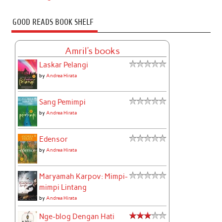
GOOD READS BOOK SHELF
Amril's books
Laskar Pelangi
by
Andrea Hirata
Sang Pemimpi
by
Andrea Hirata
Edensor
by
Andrea Hirata
Maryamah Karpov: Mimpi-
mimpi Lintang
by
Andrea Hirata
Nge-blog Dengan Hati