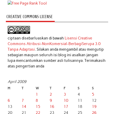
CREATIVE COMMONS LICENSE
ciptaan disebarluaskan di bawah
Lisensi Creative
Commons Atribusi-NonKomersial-BerbagiSerupa 3.0
Tanpa Adaptasi
. Silakan anda mengambil atau mengutip
sebagian maupun seluruh isi blog ini asalkan jangan
lupa mencantumkan sumber asli tulisannya. Terimakasih
atas pengertian anda
April 2009
M
T
W
T
F
S
S
1
2
3
4
5
6
7
8
9
10
11
12
13
14
15
16
17
18
19
20
21
22
23
24
25
26