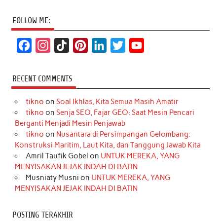
FOLLOW ME:
F
I
T
P
L
T
Y
a
n
i
i
i
w
o
c
s
k
n
n
i
u
RECENT COMMENTS
e
t
T
t
k
t
T
tikno
on
Soal Ikhlas, Kita Semua Masih Amatir
b
a
o
e
e
t
u
tikno
on
Senja SEO, Fajar GEO: Saat Mesin Pencari
o
g
k
r
d
e
b
Berganti Menjadi Mesin Penjawab
o
r
e
I
r
e
tikno
on
Nusantara di Persimpangan Gelombang:
Konstruksi Maritim, Laut Kita, dan Tanggung Jawab Kita
k
a
s
n
Amril Taufik Gobel
on
UNTUK MEREKA, YANG
m
t
MENYISAKAN JEJAK INDAH DI BATIN
Musniaty Musni
on
UNTUK MEREKA, YANG
MENYISAKAN JEJAK INDAH DI BATIN
POSTING TERAKHIR