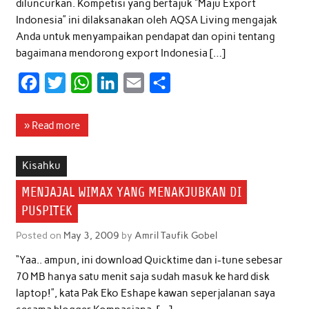
diluncurkan. Kompetisi yang bertajuk “Maju Export
Indonesia” ini dilaksanakan oleh AQSA Living mengajak
Anda untuk menyampaikan pendapat dan opini tentang
bagaimana mendorong export Indonesia […]
F
T
W
L
E
S
a
w
h
i
m
h
c
i
a
n
a
a
» Read more
e
t
t
k
i
r
b
t
s
e
l
e
Kisahku
o
e
A
d
MENJAJAL WIMAX YANG MENAKJUBKAN DI
o
r
p
I
PUSPITEK
k
p
n
Posted on
May 3, 2009
by
Amril Taufik Gobel
“Yaa.. ampun, ini download Quicktime dan i-tune sebesar
70 MB hanya satu menit saja sudah masuk ke hard disk
laptop!”, kata Pak Eko Eshape kawan seperjalanan saya