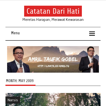
Skip
to
content
Catatan Dari Hati
Meretas Harapan, Merawat Kewarasan
Menu
MONTH:
MAY 2009
Narsis