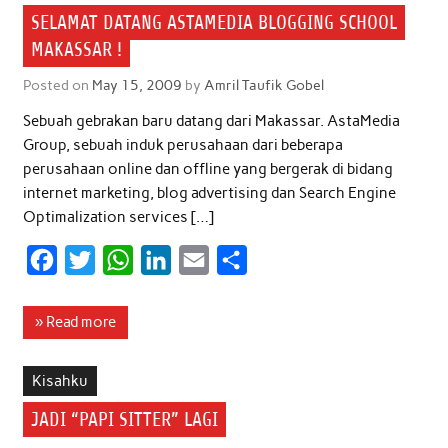
o
e
A
d
SELAMAT DATANG ASTAMEDIA BLOGGING SCHOOL
o
r
p
I
MAKASSAR !
k
p
n
Posted on
May 15, 2009
by
Amril Taufik Gobel
Sebuah gebrakan baru datang dari Makassar. AstaMedia
Group, sebuah induk perusahaan dari beberapa
perusahaan online dan offline yang bergerak di bidang
internet marketing, blog advertising dan Search Engine
Optimalization services […]
F
T
W
L
E
S
a
w
h
i
m
h
c
i
a
n
a
a
» Read more
e
t
t
k
i
r
b
t
s
e
l
e
Kisahku
o
e
A
d
JADI “PAPI SITTER” LAGI
o
r
p
I