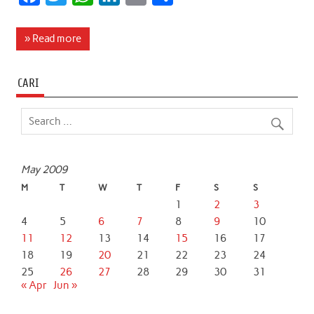
a
w
h
i
m
h
c
i
a
n
a
a
» Read more
e
t
t
k
i
r
b
t
s
e
l
e
CARI
o
e
A
d
o
r
p
I
k
p
n
May 2009
M
T
W
T
F
S
S
1
2
3
4
5
6
7
8
9
10
11
12
13
14
15
16
17
18
19
20
21
22
23
24
25
26
27
28
29
30
31
« Apr
Jun »