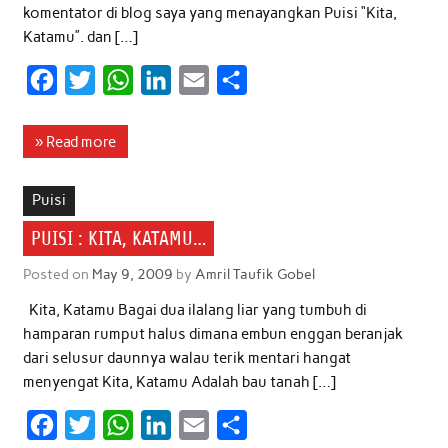
komentator di blog saya yang menayangkan Puisi “Kita,
Katamu”. dan […]
F
T
W
L
E
S
a
w
h
i
m
h
c
i
a
n
a
a
» Read more
e
t
t
k
i
r
b
t
s
e
l
e
Puisi
o
e
A
d
PUISI : KITA, KATAMU…
o
r
p
I
Posted on
May 9, 2009
by
Amril Taufik Gobel
k
p
n
Kita, Katamu Bagai dua ilalang liar yang tumbuh di
hamparan rumput halus dimana embun enggan beranjak
dari selusur daunnya walau terik mentari hangat
menyengat Kita, Katamu Adalah bau tanah […]
F
T
W
L
E
S