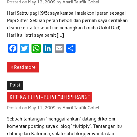
Posted on
May 12, 2009
by
Amril Taufik Gobel
k
p
n
Hari Sabtu pagi (9/5) saya kembali melakoni peran sebagai
Papi Sitter. Sebuah peran heboh dan pernah saya ceritakan
disini (cerita tersebut memenangkan Lomba Gokil Dad).
Hari itu, istri saya pamit […]
F
T
W
L
E
S
a
w
h
i
m
h
c
i
a
n
a
a
» Read more
e
t
t
k
i
r
b
t
s
e
l
e
Puisi
o
e
A
d
KETIKA PUISI-PUISI “BERPERANG”
o
r
p
I
Posted on
May 11, 2009
by
Amril Taufik Gobel
k
p
n
Sebuah tantangan “menggairahkan” datang di kolom
komentar posting saya di blog “Multiply”. Tantangan itu
datang dari Kalonica, salah satu blogger wanita dan