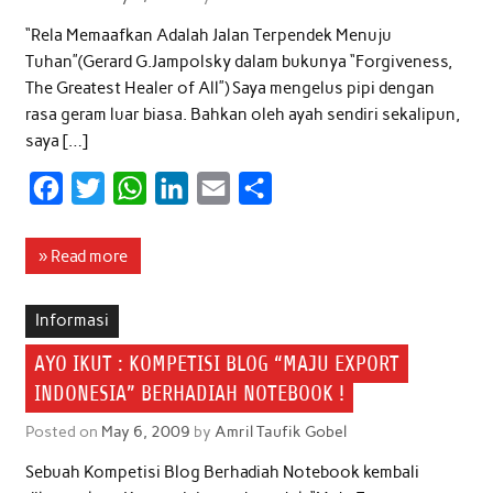
“Rela Memaafkan Adalah Jalan Terpendek Menuju
Tuhan”(Gerard G.Jampolsky dalam bukunya “Forgiveness,
The Greatest Healer of All”) Saya mengelus pipi dengan
rasa geram luar biasa. Bahkan oleh ayah sendiri sekalipun,
saya […]
F
T
W
L
E
S
a
w
h
i
m
h
c
i
a
n
a
a
» Read more
e
t
t
k
i
r
b
t
s
e
l
e
Informasi
o
e
A
d
AYO IKUT : KOMPETISI BLOG “MAJU EXPORT
o
r
p
I
INDONESIA” BERHADIAH NOTEBOOK !
k
p
n
Posted on
May 6, 2009
by
Amril Taufik Gobel
Sebuah Kompetisi Blog Berhadiah Notebook kembali