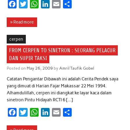
F
T
W
L
E
S
a
w
h
i
m
h
c
i
a
n
a
a
» Read more
e
t
t
k
i
r
b
t
s
e
l
e
cerpen
o
e
A
d
FROM CERPEN TO SINETRON : SEORANG PELACUR
o
r
p
I
DAN SUPIR TAKSI
k
p
n
Posted on
May 26, 2009
by
Amril Taufik Gobel
Catatan Pengantar Dibawah ini adalah Cerita Pendek saya
yang dimuat di Harian Fajar Makassar 22 Mei 1994.
Alhamdulillah, cerpen ini diangkat ke layar kaca dalam
sinetron Pintu Hidayah RCTI 6 […]
F
T
W
L
E
S
a
w
h
i
m
h
c
i
a
n
a
a