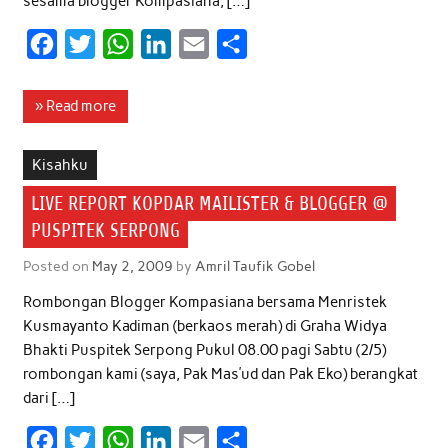
sesama blogger Kompasiana, […]
F
T
W
L
E
S
a
w
h
i
m
h
c
i
a
n
a
a
» Read more
e
t
t
k
i
r
b
t
s
e
l
e
Kisahku
o
e
A
d
LIVE REPORT KOPDAR MAILISTER & BLOGGER @
o
r
p
I
PUSPITEK SERPONG
k
p
n
Posted on
May 2, 2009
by
Amril Taufik Gobel
Rombongan Blogger Kompasiana bersama Menristek
Kusmayanto Kadiman (berkaos merah) di Graha Widya
Bhakti Puspitek Serpong Pukul 08.00 pagi Sabtu (2/5)
rombongan kami (saya, Pak Mas’ud dan Pak Eko) berangkat
dari […]
F
T
W
L
E
S