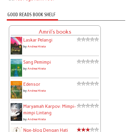
GOOD READS BOOK SHELF
Amril's books
Laskar Pelangi
by
Andrea Hirata
Sang Pemimpi
by
Andrea Hirata
Edensor
by
Andrea Hirata
Maryamah Karpov: Mimpi-
mimpi Lintang
by
Andrea Hirata
Nge-blog Dengan Hati