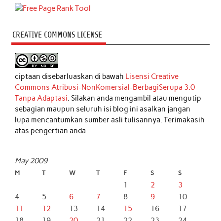
CREATIVE COMMONS LICENSE
ciptaan disebarluaskan di bawah
Lisensi Creative
Commons Atribusi-NonKomersial-BerbagiSerupa 3.0
Tanpa Adaptasi
. Silakan anda mengambil atau mengutip
sebagian maupun seluruh isi blog ini asalkan jangan
lupa mencantumkan sumber asli tulisannya. Terimakasih
atas pengertian anda
May 2009
M
T
W
T
F
S
S
1
2
3
4
5
6
7
8
9
10
11
12
13
14
15
16
17
18
19
20
21
22
23
24