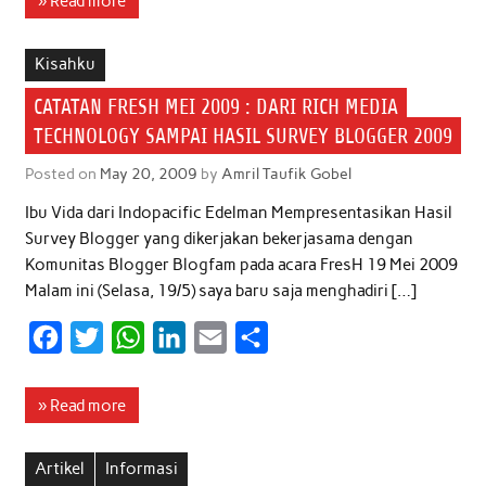
» Read more
e
t
t
k
i
r
b
t
s
e
l
e
Kisahku
o
e
A
d
CATATAN FRESH MEI 2009 : DARI RICH MEDIA
o
r
p
I
TECHNOLOGY SAMPAI HASIL SURVEY BLOGGER 2009
k
p
n
Posted on
May 20, 2009
by
Amril Taufik Gobel
Ibu Vida dari Indopacific Edelman Mempresentasikan Hasil
Survey Blogger yang dikerjakan bekerjasama dengan
Komunitas Blogger Blogfam pada acara FresH 19 Mei 2009
Malam ini (Selasa, 19/5) saya baru saja menghadiri […]
F
T
W
L
E
S
a
w
h
i
m
h
c
i
a
n
a
a
» Read more
e
t
t
k
i
r
b
t
s
e
l
e
Artikel
Informasi