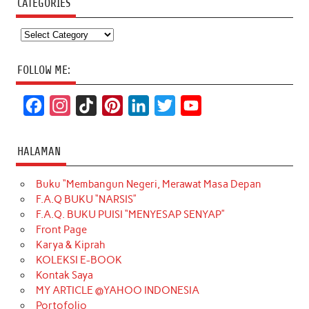
CATEGORIES
Categories
FOLLOW ME:
F
I
T
P
L
T
Y
a
n
i
i
i
w
o
c
s
k
n
n
i
u
HALAMAN
e
t
T
t
k
t
T
Buku “Membangun Negeri, Merawat Masa Depan
b
a
o
e
e
t
u
F.A.Q BUKU “NARSIS”
o
g
k
r
d
e
b
F.A.Q. BUKU PUISI “MENYESAP SENYAP”
o
r
e
I
r
e
Front Page
Karya & Kiprah
k
a
s
n
KOLEKSI E-BOOK
m
t
Kontak Saya
MY ARTICLE @YAHOO INDONESIA
Portofolio