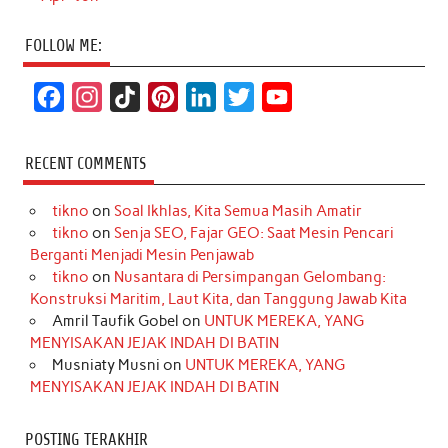
FOLLOW ME:
F
I
T
P
L
T
Y
a
n
i
i
i
w
o
c
s
k
n
n
i
u
RECENT COMMENTS
e
t
T
t
k
t
T
tikno
on
Soal Ikhlas, Kita Semua Masih Amatir
b
a
o
e
e
t
u
tikno
on
Senja SEO, Fajar GEO: Saat Mesin Pencari
o
g
k
r
d
e
b
Berganti Menjadi Mesin Penjawab
o
r
e
I
r
e
tikno
on
Nusantara di Persimpangan Gelombang:
Konstruksi Maritim, Laut Kita, dan Tanggung Jawab Kita
k
a
s
n
Amril Taufik Gobel
on
UNTUK MEREKA, YANG
m
t
MENYISAKAN JEJAK INDAH DI BATIN
Musniaty Musni
on
UNTUK MEREKA, YANG
MENYISAKAN JEJAK INDAH DI BATIN
POSTING TERAKHIR