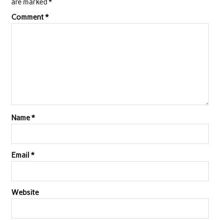
are marked
*
o
e
A
d
Comment
*
o
r
p
I
k
p
n
Name
*
Email
*
Website