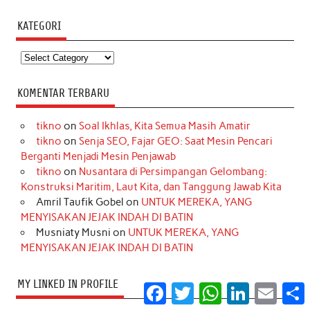
KATEGORI
Kategori
KOMENTAR TERBARU
tikno
on
Soal Ikhlas, Kita Semua Masih Amatir
tikno
on
Senja SEO, Fajar GEO: Saat Mesin Pencari
Berganti Menjadi Mesin Penjawab
tikno
on
Nusantara di Persimpangan Gelombang:
Konstruksi Maritim, Laut Kita, dan Tanggung Jawab Kita
Amril Taufik Gobel
on
UNTUK MEREKA, YANG
MENYISAKAN JEJAK INDAH DI BATIN
Musniaty Musni
on
UNTUK MEREKA, YANG
MENYISAKAN JEJAK INDAH DI BATIN
MY LINKED IN PROFILE
Facebook
Twitter
WhatsApp
LinkedIn
Email
S