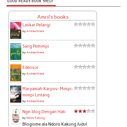
GOOD READS BOOK SHELF
Amril's books
Laskar Pelangi
by
Andrea Hirata
Sang Pemimpi
by
Andrea Hirata
Edensor
by
Andrea Hirata
Maryamah Karpov: Mimpi-
mimpi Lintang
by
Andrea Hirata
Nge-blog Dengan Hati
by
Ndoro Kakung
Blogisme ala Ndoro Kakung Judul