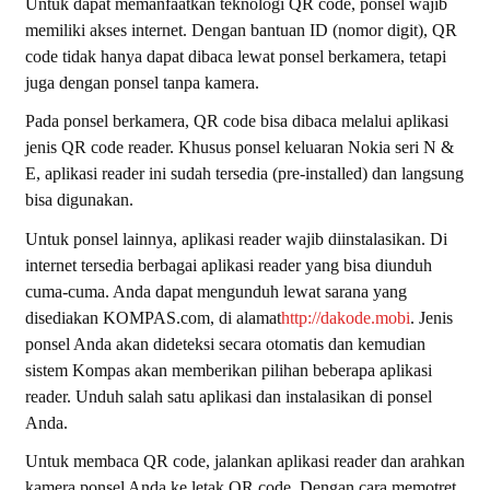
Untuk dapat memanfaatkan teknologi QR code, ponsel wajib
memiliki akses internet. Dengan bantuan ID (nomor digit), QR
code tidak hanya dapat dibaca lewat ponsel berkamera, tetapi
juga dengan ponsel tanpa kamera.
Pada ponsel berkamera, QR code bisa dibaca melalui aplikasi
jenis QR code
reader
. Khusus ponsel keluaran Nokia seri N &
E, aplikasi
reader
ini sudah tersedia (
pre-installed
) dan langsung
bisa digunakan.
Untuk ponsel lainnya, aplikasi
reader
wajib diinstalasikan. Di
internet tersedia berbagai aplikasi
reader
yang bisa diunduh
cuma-cuma. Anda dapat mengunduh lewat sarana yang
disediakan KOMPAS.com, di alamat
http://dakode.mobi
. Jenis
ponsel Anda akan dideteksi secara otomatis dan kemudian
sistem Kompas akan memberikan pilihan beberapa aplikasi
reader
. Unduh salah satu aplikasi dan instalasikan di ponsel
Anda.
Untuk membaca QR code, jalankan aplikasi
reader
dan arahkan
kamera ponsel Anda ke letak QR code. Dengan cara memotret