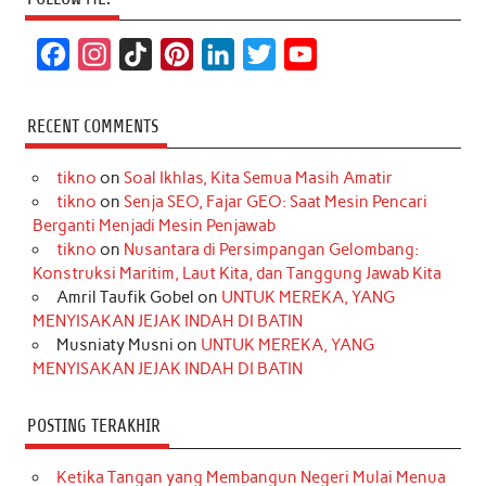
F
I
T
P
L
T
Y
a
n
i
i
i
w
o
c
s
k
n
n
i
u
RECENT COMMENTS
e
t
T
t
k
t
T
tikno
on
Soal Ikhlas, Kita Semua Masih Amatir
b
a
o
e
e
t
u
tikno
on
Senja SEO, Fajar GEO: Saat Mesin Pencari
o
g
k
r
d
e
b
Berganti Menjadi Mesin Penjawab
o
r
e
I
r
e
tikno
on
Nusantara di Persimpangan Gelombang:
Konstruksi Maritim, Laut Kita, dan Tanggung Jawab Kita
k
a
s
n
Amril Taufik Gobel
on
UNTUK MEREKA, YANG
m
t
MENYISAKAN JEJAK INDAH DI BATIN
Musniaty Musni
on
UNTUK MEREKA, YANG
MENYISAKAN JEJAK INDAH DI BATIN
POSTING TERAKHIR
Ketika Tangan yang Membangun Negeri Mulai Menua