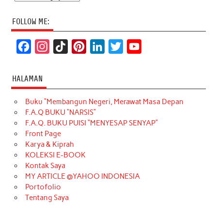
FOLLOW ME:
F
I
T
P
L
T
Y
a
n
i
i
i
w
o
c
s
k
n
n
i
u
HALAMAN
e
t
T
t
k
t
T
Buku “Membangun Negeri, Merawat Masa Depan
b
a
o
e
e
t
u
F.A.Q BUKU “NARSIS”
o
g
k
r
d
e
b
F.A.Q. BUKU PUISI “MENYESAP SENYAP”
o
r
e
I
r
e
Front Page
Karya & Kiprah
k
a
s
n
KOLEKSI E-BOOK
m
t
Kontak Saya
MY ARTICLE @YAHOO INDONESIA
Portofolio
Tentang Saya