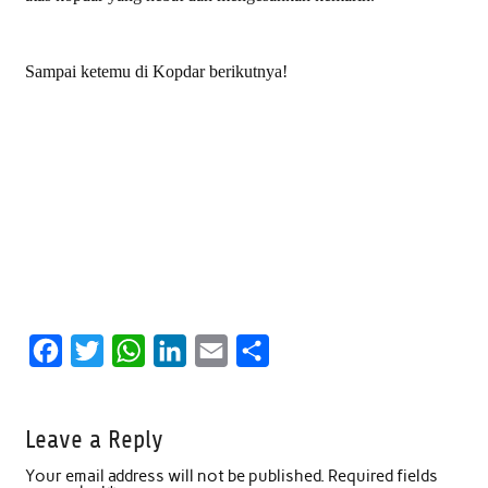
Sampai ketemu di Kopdar berikutnya!
F
T
W
L
E
S
a
w
h
i
m
h
c
i
a
n
a
a
Leave a Reply
e
t
t
k
i
r
Your email address will not be published.
Required fields
b
t
s
e
l
e