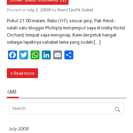
Posted on
July 2, 2009
by
Amril Taufik Gobel
Pukul 21.00 malam, Rabu (1/7), sesuai janji, Pak Amid–
salah satu blogger Multiply menjemput saya di lobby Hotel
Orchard, tempat saya menginap. Kami berpeluk hangat
sebagai layaknya sahabat lama yang sudah […]
F
T
W
L
E
S
a
w
h
i
m
h
c
i
a
n
a
a
» Read more
e
t
t
k
i
r
b
t
s
e
l
e
CARI
o
e
A
d
o
r
p
I
k
p
n
July 2009