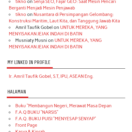
tikno
on
Senja SEO, Fajar GEO: Saat Mesin Pencari
Berganti Menjadi Mesin Penjawab
tikno
on
Nusantara di Persimpangan Gelombang:
Konstruksi Maritim, Laut Kita, dan Tanggung Jawab Kita
Amril Taufik Gobel
on
UNTUK MEREKA, YANG
MENYISAKAN JEJAK INDAH DI BATIN
Musniaty Musni
on
UNTUK MEREKA, YANG
MENYISAKAN JEJAK INDAH DI BATIN
MY LINKED IN PROFILE
Ir. Amril Taufik Gobel, S.T, IPU, ASEAN Eng.
HALAMAN
Buku “Membangun Negeri, Merawat Masa Depan
F.A.Q BUKU “NARSIS”
F.A.Q. BUKU PUISI “MENYESAP SENYAP”
Front Page
Karya & Kiprah