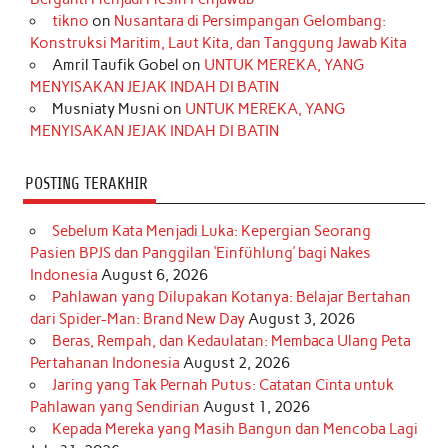
o
r
e
I
r
e
tikno
on
Nusantara di Persimpangan Gelombang:
Konstruksi Maritim, Laut Kita, dan Tanggung Jawab Kita
k
a
s
n
Amril Taufik Gobel
on
UNTUK MEREKA, YANG
m
t
MENYISAKAN JEJAK INDAH DI BATIN
Musniaty Musni
on
UNTUK MEREKA, YANG
MENYISAKAN JEJAK INDAH DI BATIN
POSTING TERAKHIR
Sebelum Kata Menjadi Luka: Kepergian Seorang
Pasien BPJS dan Panggilan ‘Einfühlung’ bagi Nakes
Indonesia
August 6, 2026
Pahlawan yang Dilupakan Kotanya: Belajar Bertahan
dari Spider-Man: Brand New Day
August 3, 2026
Beras, Rempah, dan Kedaulatan: Membaca Ulang Peta
Pertahanan Indonesia
August 2, 2026
Jaring yang Tak Pernah Putus: Catatan Cinta untuk
Pahlawan yang Sendirian
August 1, 2026
Kepada Mereka yang Masih Bangun dan Mencoba Lagi