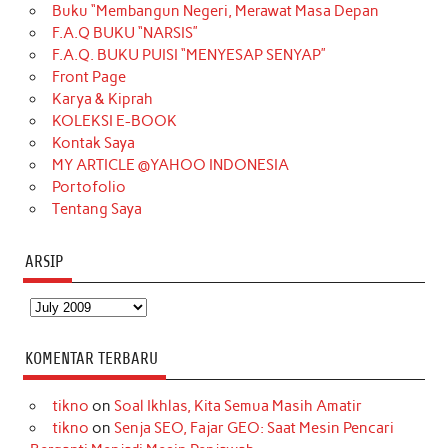
Buku “Membangun Negeri, Merawat Masa Depan
b
a
o
e
e
t
u
F.A.Q BUKU “NARSIS”
o
g
k
r
d
e
b
F.A.Q. BUKU PUISI “MENYESAP SENYAP”
o
r
e
I
r
e
Front Page
Karya & Kiprah
k
a
s
n
KOLEKSI E-BOOK
m
t
Kontak Saya
MY ARTICLE @YAHOO INDONESIA
Portofolio
Tentang Saya
ARSIP
Arsip
KOMENTAR TERBARU
tikno
on
Soal Ikhlas, Kita Semua Masih Amatir
tikno
on
Senja SEO, Fajar GEO: Saat Mesin Pencari