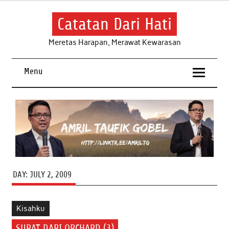
Skip
to
content
Catatan Dari Hati
Meretas Harapan, Merawat Kewarasan
Menu
DAY:
JULY 2, 2009
Kisahku
SURAT DARI ORCHARD (3)