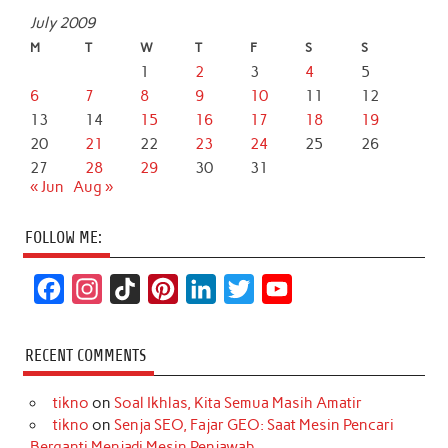
July 2009
M
T
W
T
F
S
S
1
2
3
4
5
6
7
8
9
10
11
12
13
14
15
16
17
18
19
20
21
22
23
24
25
26
27
28
29
30
31
« Jun
Aug »
FOLLOW ME:
F
I
T
P
L
T
Y
a
n
i
i
i
w
o
c
s
k
n
n
i
u
RECENT COMMENTS
e
t
T
t
k
t
T
tikno
on
Soal Ikhlas, Kita Semua Masih Amatir
b
a
o
e
e
t
u
tikno
on
Senja SEO, Fajar GEO: Saat Mesin Pencari
o
g
k
r
d
e
b
Berganti Menjadi Mesin Penjawab