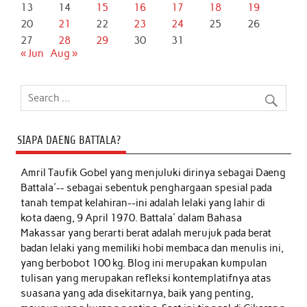
13
14
15
16
17
18
19
20
21
22
23
24
25
26
27
28
29
30
31
« Jun
Aug »
SIAPA DAENG BATTALA?
Amril Taufik Gobel
yang menjuluki dirinya sebagai Daeng
Battala'-- sebagai sebentuk penghargaan spesial pada
tanah tempat kelahiran--ini adalah lelaki yang lahir di
kota daeng, 9 April 1970. Battala' dalam Bahasa
Makassar yang berarti berat adalah merujuk pada berat
badan lelaki yang memiliki hobi membaca dan menulis ini,
yang berbobot 100 kg. Blog ini merupakan kumpulan
tulisan yang merupakan refleksi kontemplatifnya atas
suasana yang ada disekitarnya, baik yang penting,