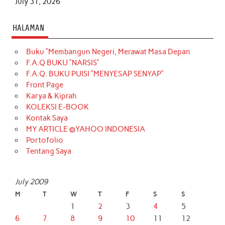
July 31, 2026
HALAMAN
Buku “Membangun Negeri, Merawat Masa Depan
F.A.Q BUKU “NARSIS”
F.A.Q. BUKU PUISI “MENYESAP SENYAP”
Front Page
Karya & Kiprah
KOLEKSI E-BOOK
Kontak Saya
MY ARTICLE @YAHOO INDONESIA
Portofolio
Tentang Saya
July 2009
M
T
W
T
F
S
S
1
2
3
4
5
6
7
8
9
10
11
12