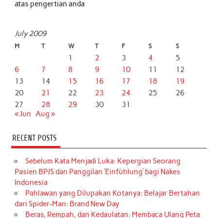
atas pengertian anda
July 2009
M
T
W
T
F
S
S
1
2
3
4
5
6
7
8
9
10
11
12
13
14
15
16
17
18
19
20
21
22
23
24
25
26
27
28
29
30
31
« Jun
Aug »
RECENT POSTS
Sebelum Kata Menjadi Luka: Kepergian Seorang
Pasien BPJS dan Panggilan ‘Einfühlung’ bagi Nakes
Indonesia
Pahlawan yang Dilupakan Kotanya: Belajar Bertahan
dari Spider-Man: Brand New Day
Beras, Rempah, dan Kedaulatan: Membaca Ulang Peta