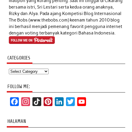
maupun yang kurang penting. Saat ini tinggal di Cikarang
bersama istri, Sri Lestari serta kedua orang anaknya,
Rizky dan Alya. Pada ajang Kompetisi Blog Internasional
The Bobs (www.thebobs.com) keenam tahun 2010 blog
ini berhasil menjadi pemenang favorit pengguna internet
dengan voting terbanyak kategori Bahasa Indonesia.
CATEGORIES
Categories
FOLLOW ME:
F
I
T
P
L
T
Y
a
n
i
i
i
w
o
c
s
k
n
n
i
u
HALAMAN
e
t
T
t
k
t
T