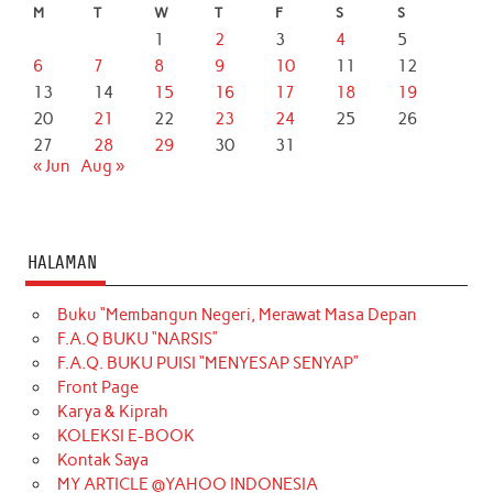
M
T
W
T
F
S
S
1
2
3
4
5
6
7
8
9
10
11
12
13
14
15
16
17
18
19
20
21
22
23
24
25
26
27
28
29
30
31
« Jun
Aug »
HALAMAN
Buku “Membangun Negeri, Merawat Masa Depan
F.A.Q BUKU “NARSIS”
F.A.Q. BUKU PUISI “MENYESAP SENYAP”
Front Page
Karya & Kiprah
KOLEKSI E-BOOK
Kontak Saya
MY ARTICLE @YAHOO INDONESIA