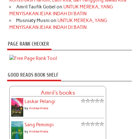
Konstruksi Maritim, Laut Kita, dan Tanggung Jawab Kita
Amril Taufik Gobel
on
UNTUK MEREKA, YANG
MENYISAKAN JEJAK INDAH DI BATIN
Musniaty Musni
on
UNTUK MEREKA, YANG
MENYISAKAN JEJAK INDAH DI BATIN
PAGE RANK CHECKER
GOOD READS BOOK SHELF
Amril's books
Laskar Pelangi
by
Andrea Hirata
Sang Pemimpi
by
Andrea Hirata