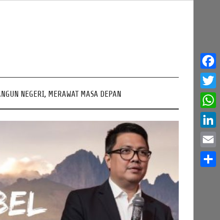
Face
NGUN NEGERI, MERAWAT MASA DEPAN
Twitt
What
Linke
Email
Share