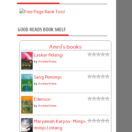
GOOD READS BOOK SHELF
Amril's books
Laskar Pelangi
by
Andrea Hirata
Sang Pemimpi
by
Andrea Hirata
Edensor
by
Andrea Hirata
Maryamah Karpov: Mimpi-
mimpi Lintang