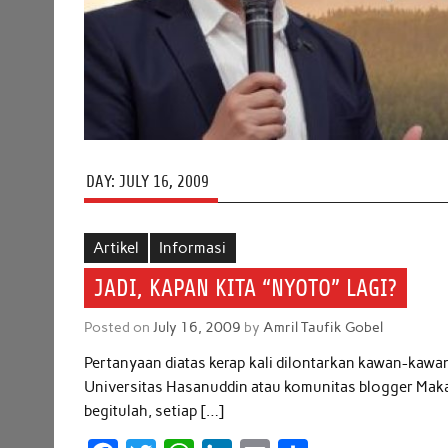
DAY:
JULY 16, 2009
Artikel
Informasi
JADI, KAPAN KITA “NYOTO” LAGI?
Posted on
July 16, 2009
by
Amril Taufik Gobel
Pertanyaan diatas kerap kali dilontarkan kawan-kawan
Universitas Hasanuddin atau komunitas blogger Maka
begitulah, setiap […]