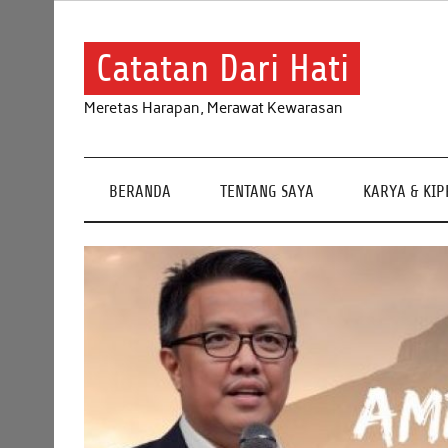
Skip
to
content
Catatan Dari Hati
Meretas Harapan, Merawat Kewarasan
BERANDA
TENTANG SAYA
KARYA & KI