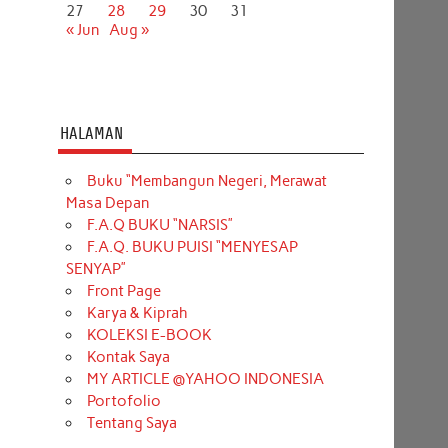
27
28
29
30
31
« Jun
Aug »
HALAMAN
Buku “Membangun Negeri, Merawat
Masa Depan
F.A.Q BUKU “NARSIS”
F.A.Q. BUKU PUISI “MENYESAP
SENYAP”
Front Page
Karya & Kiprah
KOLEKSI E-BOOK
Kontak Saya
MY ARTICLE @YAHOO INDONESIA
Portofolio
Tentang Saya