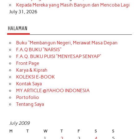
Kepada Mereka yang Masih Bangun dan Mencoba Lagi
July 31, 2026
HALAMAN
Buku “Membangun Negeri, Merawat Masa Depan
F.A.Q BUKU “NARSIS”
F.A.Q. BUKU PUISI “MENYESAP SENYAP”
Front Page
Karya & Kiprah
KOLEKSI E-BOOK
Kontak Saya
MY ARTICLE @YAHOO INDONESIA
Portofolio
Tentang Saya
July 2009
M
T
W
T
F
S
S
1
2
3
4
5