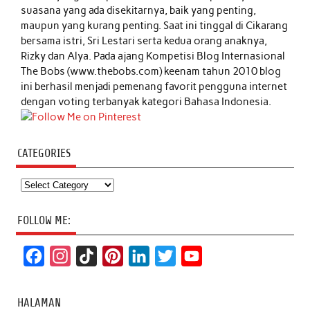
suasana yang ada disekitarnya, baik yang penting,
maupun yang kurang penting. Saat ini tinggal di Cikarang
bersama istri, Sri Lestari serta kedua orang anaknya,
Rizky dan Alya. Pada ajang Kompetisi Blog Internasional
The Bobs (www.thebobs.com) keenam tahun 2010 blog
ini berhasil menjadi pemenang favorit pengguna internet
dengan voting terbanyak kategori Bahasa Indonesia.
CATEGORIES
Categories
FOLLOW ME:
F
I
T
P
L
T
Y
a
n
i
i
i
w
o
c
s
k
n
n
i
u
HALAMAN