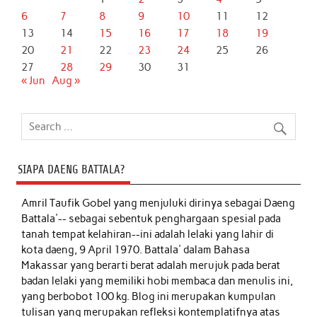
6
7
8
9
10
11
12
13
14
15
16
17
18
19
20
21
22
23
24
25
26
27
28
29
30
31
« Jun
Aug »
SIAPA DAENG BATTALA?
Amril Taufik Gobel
yang menjuluki dirinya sebagai Daeng
Battala'-- sebagai sebentuk penghargaan spesial pada
tanah tempat kelahiran--ini adalah lelaki yang lahir di
kota daeng, 9 April 1970. Battala' dalam Bahasa
Makassar yang berarti berat adalah merujuk pada berat
badan lelaki yang memiliki hobi membaca dan menulis ini,
yang berbobot 100 kg. Blog ini merupakan kumpulan
tulisan yang merupakan refleksi kontemplatifnya atas