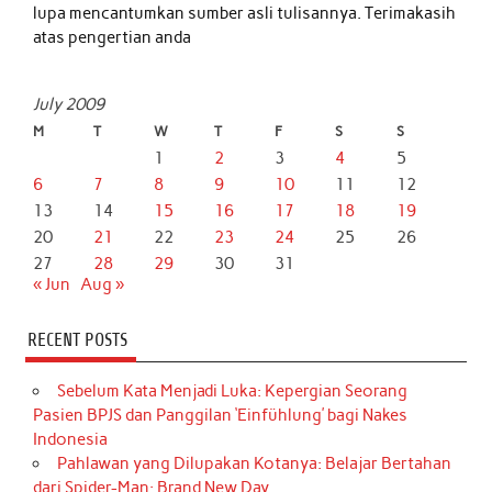
lupa mencantumkan sumber asli tulisannya. Terimakasih
atas pengertian anda
July 2009
M
T
W
T
F
S
S
1
2
3
4
5
6
7
8
9
10
11
12
13
14
15
16
17
18
19
20
21
22
23
24
25
26
27
28
29
30
31
« Jun
Aug »
RECENT POSTS
Sebelum Kata Menjadi Luka: Kepergian Seorang
Pasien BPJS dan Panggilan ‘Einfühlung’ bagi Nakes
Indonesia
Pahlawan yang Dilupakan Kotanya: Belajar Bertahan
dari Spider-Man: Brand New Day