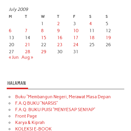
July 2009
M
T
W
T
F
S
S
1
2
3
4
5
6
7
8
9
10
11
12
13
14
15
16
17
18
19
20
21
22
23
24
25
26
27
28
29
30
31
« Jun
Aug »
HALAMAN
Buku “Membangun Negeri, Merawat Masa Depan
F.A.Q BUKU “NARSIS”
F.A.Q. BUKU PUISI “MENYESAP SENYAP”
Front Page
Karya & Kiprah
KOLEKSI E-BOOK