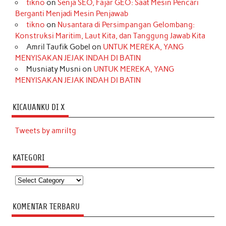
tikno
on
Senja SEO, Fajar GEO: Saat Mesin Pencari
Berganti Menjadi Mesin Penjawab
tikno
on
Nusantara di Persimpangan Gelombang:
Konstruksi Maritim, Laut Kita, dan Tanggung Jawab Kita
Amril Taufik Gobel
on
UNTUK MEREKA, YANG
MENYISAKAN JEJAK INDAH DI BATIN
Musniaty Musni
on
UNTUK MEREKA, YANG
MENYISAKAN JEJAK INDAH DI BATIN
KICAUANKU DI X
Tweets by amriltg
KATEGORI
Kategori
KOMENTAR TERBARU