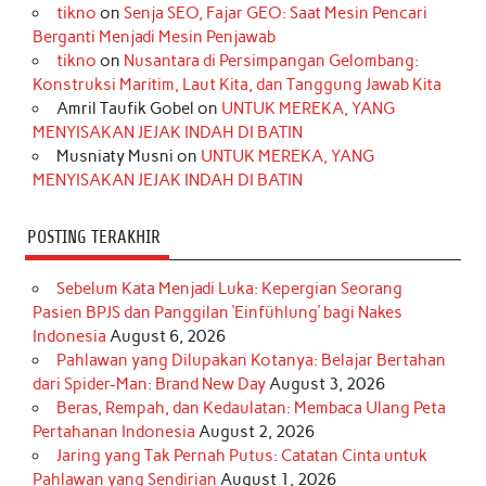
tikno
on
Senja SEO, Fajar GEO: Saat Mesin Pencari
o
g
k
r
d
e
b
Berganti Menjadi Mesin Penjawab
o
r
e
I
r
e
tikno
on
Nusantara di Persimpangan Gelombang:
Konstruksi Maritim, Laut Kita, dan Tanggung Jawab Kita
k
a
s
n
Amril Taufik Gobel
on
UNTUK MEREKA, YANG
m
t
MENYISAKAN JEJAK INDAH DI BATIN
Musniaty Musni
on
UNTUK MEREKA, YANG
MENYISAKAN JEJAK INDAH DI BATIN
POSTING TERAKHIR
Sebelum Kata Menjadi Luka: Kepergian Seorang
Pasien BPJS dan Panggilan ‘Einfühlung’ bagi Nakes
Indonesia
August 6, 2026
Pahlawan yang Dilupakan Kotanya: Belajar Bertahan
dari Spider-Man: Brand New Day
August 3, 2026
Beras, Rempah, dan Kedaulatan: Membaca Ulang Peta
Pertahanan Indonesia
August 2, 2026
Jaring yang Tak Pernah Putus: Catatan Cinta untuk
Pahlawan yang Sendirian
August 1, 2026