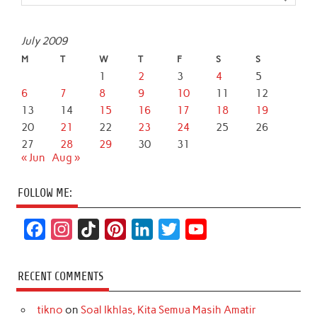
July 2009
M
T
W
T
F
S
S
1
2
3
4
5
6
7
8
9
10
11
12
13
14
15
16
17
18
19
20
21
22
23
24
25
26
27
28
29
30
31
« Jun
Aug »
FOLLOW ME:
F
I
T
P
L
T
Y
a
n
i
i
i
w
o
c
s
k
n
n
i
u
RECENT COMMENTS
e
t
T
t
k
t
T
tikno
on
Soal Ikhlas, Kita Semua Masih Amatir
b
a
o
e
e
t
u