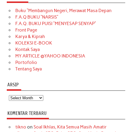
e
t
T
t
k
t
T
Buku “Membangun Negeri, Merawat Masa Depan
b
a
o
e
e
t
u
F.A.Q BUKU “NARSIS”
o
g
k
r
d
e
b
F.A.Q. BUKU PUISI “MENYESAP SENYAP”
o
r
e
I
r
e
Front Page
Karya & Kiprah
k
a
s
n
KOLEKSI E-BOOK
m
t
Kontak Saya
MY ARTICLE @YAHOO INDONESIA
Portofolio
Tentang Saya
ARSIP
Arsip
KOMENTAR TERBARU
tikno
on
Soal Ikhlas, Kita Semua Masih Amatir