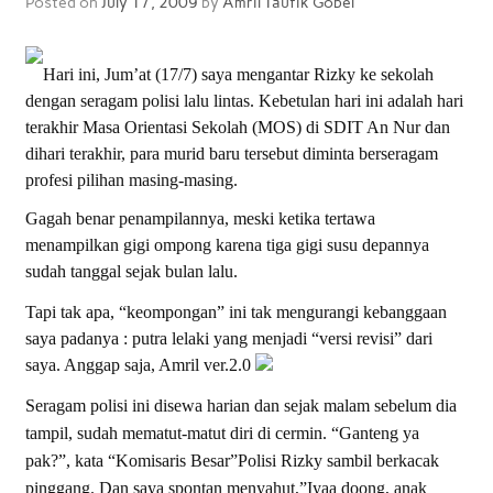
Posted on
July 17, 2009
by
Amril Taufik Gobel
Hari ini, Jum’at (17/7) saya mengantar Rizky ke sekolah
dengan seragam polisi lalu lintas. Kebetulan hari ini adalah hari
terakhir Masa Orientasi Sekolah (MOS) di SDIT An Nur dan
dihari terakhir, para murid baru tersebut diminta berseragam
profesi pilihan masing-masing.
Gagah benar penampilannya, meski ketika tertawa
menampilkan gigi ompong karena tiga gigi susu depannya
sudah tanggal sejak bulan lalu.
Tapi tak apa, “keompongan” ini tak mengurangi kebanggaan
saya padanya : putra lelaki yang menjadi “versi revisi” dari
saya. Anggap saja, Amril ver.2.0
Seragam polisi ini disewa harian dan sejak malam sebelum dia
tampil, sudah mematut-matut diri di cermin. “Ganteng ya
pak?”, kata “Komisaris Besar”Polisi Rizky sambil berkacak
pinggang. Dan saya spontan menyahut,”Iyaa doong, anak