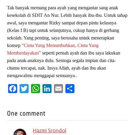
Tak banyak memang para ayah yang mengantar sang anak
kesekolah di SDIT An Nur. Lebih banyak ibu-ibu. Untuk tahap
awal, saya mengantar Rizky sampai depan pintu kelasnya
(Kelas I B) tapi untuk selanjutnya, cukup hanya di gerbang
sekolah. Yang penting, saya berusaha untuk menerapkan
konsep
“Cinta Yang Menumbuhkan, Cinta Yang
Memberdayakan”
seperti pernah ayah dan ibu saya lakukan
pada anak-anaknya dulu. Semoga segala impian dan cita-
citamu tercapai, nak. Insya Allah, ayah dan ibu akan
mengawalmu menggapai semuanya..
F
T
W
L
E
S
a
w
h
i
m
h
c
i
a
n
a
a
One comment
e
t
t
k
i
r
b
t
s
e
l
e
Hazmi Srondol
o
e
A
d