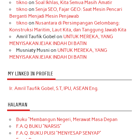
tikno
on
Soal Ikhlas, Kita Semua Masih Amatir
tikno
on
Senja SEO, Fajar GEO: Saat Mesin Pencari
Berganti Menjadi Mesin Penjawab
tikno
on
Nusantara di Persimpangan Gelombang:
Konstruksi Maritim, Laut Kita, dan Tanggung Jawab Kita
Amril Taufik Gobel
on
UNTUK MEREKA, YANG
MENYISAKAN JEJAK INDAH DI BATIN
Musniaty Musni
on
UNTUK MEREKA, YANG
MENYISAKAN JEJAK INDAH DI BATIN
MY LINKED IN PROFILE
Ir. Amril Taufik Gobel, S.T, IPU, ASEAN Eng.
HALAMAN
Buku “Membangun Negeri, Merawat Masa Depan
F.A.Q BUKU “NARSIS”
F.A.Q. BUKU PUISI “MENYESAP SENYAP”