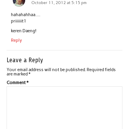
October 11, 2012 at 5:15 pm
o
r
p
I
hahahahhaa….
k
p
n
priiiiiit1
keren Daeng!
Reply
Leave a Reply
Your email address will not be published.
Required fields
are marked
*
Comment
*