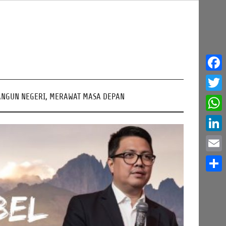
Face
NGUN NEGERI, MERAWAT MASA DEPAN
Twitt
What
Linke
Email
Share