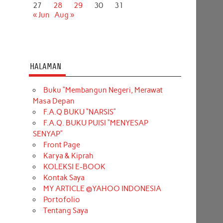
27
28
29
30
31
« Jun
Aug »
HALAMAN
Buku “Membangun Negeri, Merawat
Masa Depan
F.A.Q BUKU “NARSIS”
F.A.Q. BUKU PUISI “MENYESAP
SENYAP”
Front Page
Karya & Kiprah
KOLEKSI E-BOOK
Kontak Saya
MY ARTICLE @YAHOO INDONESIA
Portofolio
Tentang Saya