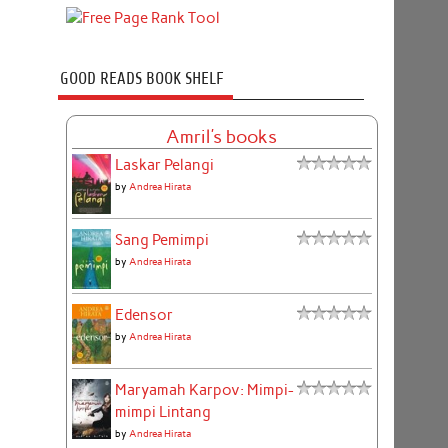
GOOD READS BOOK SHELF
Amril's books
Laskar Pelangi
by
Andrea Hirata
Sang Pemimpi
by
Andrea Hirata
Edensor
by
Andrea Hirata
Maryamah Karpov: Mimpi-
mimpi Lintang
by
Andrea Hirata