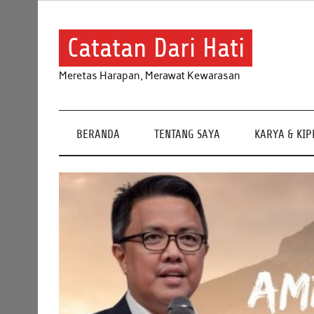
Skip
to
content
Catatan Dari Hati
Meretas Harapan, Merawat Kewarasan
BERANDA
TENTANG SAYA
KARYA & KI