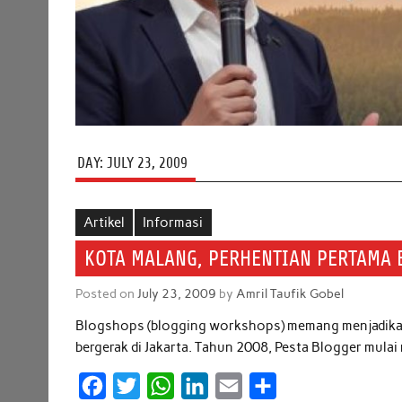
DAY:
JULY 23, 2009
Artikel
Informasi
KOTA MALANG, PERHENTIAN PERTAMA 
Posted on
July 23, 2009
by
Amril Taufik Gobel
Blogshops (blogging workshops) memang menjadikan 
bergerak di Jakarta. Tahun 2008, Pesta Blogger mulai
F
T
W
L
E
S