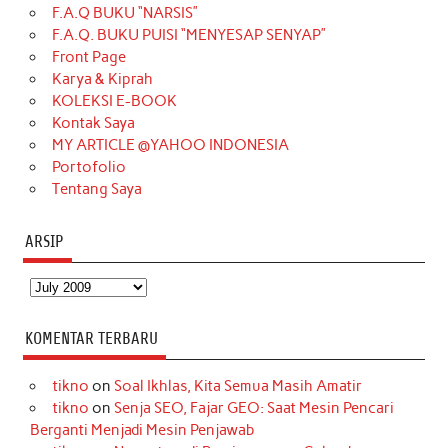
F.A.Q BUKU “NARSIS”
o
g
k
r
d
e
b
F.A.Q. BUKU PUISI “MENYESAP SENYAP”
o
r
e
I
r
e
Front Page
Karya & Kiprah
k
a
s
n
KOLEKSI E-BOOK
m
t
Kontak Saya
MY ARTICLE @YAHOO INDONESIA
Portofolio
Tentang Saya
ARSIP
Arsip
KOMENTAR TERBARU
tikno
on
Soal Ikhlas, Kita Semua Masih Amatir
tikno
on
Senja SEO, Fajar GEO: Saat Mesin Pencari
Berganti Menjadi Mesin Penjawab