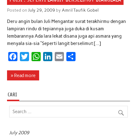
Posted on
July 29, 2009
by
Amril Taufik Gobel
Deru angin bulan Juli Mengantar surat terakhirmu dengan
lampiran rindu di tepiannya juga duka di kusam
lembarannya Ada lara lekat disana juga api asmara yang
menyala sia-sia “Seperti langit berselimut […]
F
T
W
L
E
S
a
w
h
i
m
h
c
i
a
n
a
a
» Read more
e
t
t
k
i
r
b
t
s
e
l
e
CARI
o
e
A
d
o
r
p
I
k
p
n
July 2009