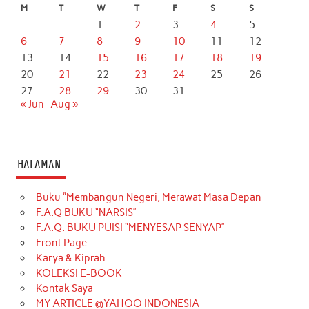
M
T
W
T
F
S
S
1
2
3
4
5
6
7
8
9
10
11
12
13
14
15
16
17
18
19
20
21
22
23
24
25
26
27
28
29
30
31
« Jun
Aug »
HALAMAN
Buku “Membangun Negeri, Merawat Masa Depan
F.A.Q BUKU “NARSIS”
F.A.Q. BUKU PUISI “MENYESAP SENYAP”
Front Page
Karya & Kiprah
KOLEKSI E-BOOK
Kontak Saya
MY ARTICLE @YAHOO INDONESIA