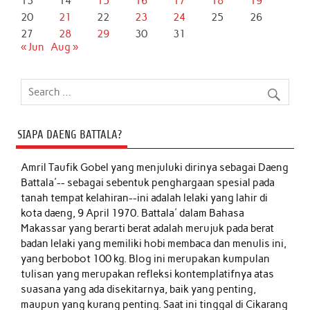
13
14
15
16
17
18
19
20
21
22
23
24
25
26
27
28
29
30
31
« Jun
Aug »
SIAPA DAENG BATTALA?
Amril Taufik Gobel
yang menjuluki dirinya sebagai Daeng
Battala'-- sebagai sebentuk penghargaan spesial pada
tanah tempat kelahiran--ini adalah lelaki yang lahir di
kota daeng, 9 April 1970. Battala' dalam Bahasa
Makassar yang berarti berat adalah merujuk pada berat
badan lelaki yang memiliki hobi membaca dan menulis ini,
yang berbobot 100 kg. Blog ini merupakan kumpulan
tulisan yang merupakan refleksi kontemplatifnya atas
suasana yang ada disekitarnya, baik yang penting,
maupun yang kurang penting. Saat ini tinggal di Cikarang