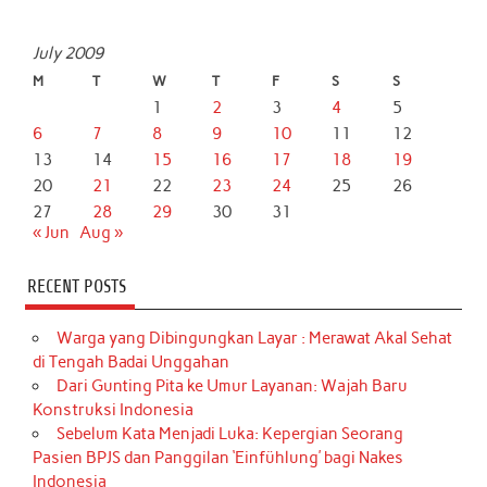
July 2009
M
T
W
T
F
S
S
1
2
3
4
5
6
7
8
9
10
11
12
13
14
15
16
17
18
19
20
21
22
23
24
25
26
27
28
29
30
31
« Jun
Aug »
RECENT POSTS
Warga yang Dibingungkan Layar : Merawat Akal Sehat
di Tengah Badai Unggahan
Dari Gunting Pita ke Umur Layanan: Wajah Baru
Konstruksi Indonesia
Sebelum Kata Menjadi Luka: Kepergian Seorang
Pasien BPJS dan Panggilan ‘Einfühlung’ bagi Nakes
Indonesia