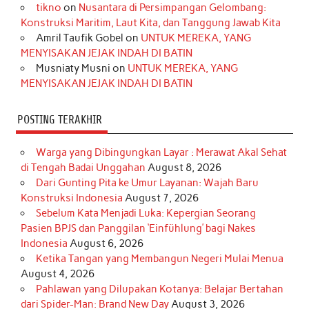
o
r
e
I
r
e
tikno
on
Nusantara di Persimpangan Gelombang:
Konstruksi Maritim, Laut Kita, dan Tanggung Jawab Kita
k
a
s
n
Amril Taufik Gobel
on
UNTUK MEREKA, YANG
m
t
MENYISAKAN JEJAK INDAH DI BATIN
Musniaty Musni
on
UNTUK MEREKA, YANG
MENYISAKAN JEJAK INDAH DI BATIN
POSTING TERAKHIR
Warga yang Dibingungkan Layar : Merawat Akal Sehat
di Tengah Badai Unggahan
August 8, 2026
Dari Gunting Pita ke Umur Layanan: Wajah Baru
Konstruksi Indonesia
August 7, 2026
Sebelum Kata Menjadi Luka: Kepergian Seorang
Pasien BPJS dan Panggilan ‘Einfühlung’ bagi Nakes
Indonesia
August 6, 2026
Ketika Tangan yang Membangun Negeri Mulai Menua
August 4, 2026
Pahlawan yang Dilupakan Kotanya: Belajar Bertahan
dari Spider-Man: Brand New Day
August 3, 2026