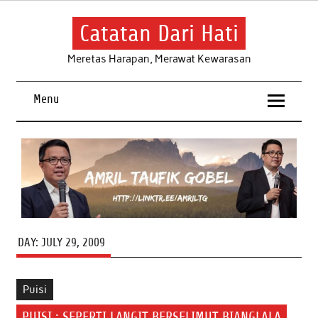
Skip
to
content
Catatan Dari Hati
Meretas Harapan, Merawat Kewarasan
Menu
DAY:
JULY 29, 2009
Puisi
PUISI : SEPERTI LANGIT BERSELIMUT BIANGLALA