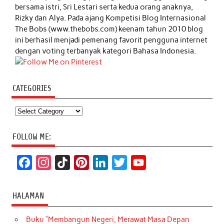
bersama istri, Sri Lestari serta kedua orang anaknya,
Rizky dan Alya. Pada ajang Kompetisi Blog Internasional
The Bobs (www.thebobs.com) keenam tahun 2010 blog
ini berhasil menjadi pemenang favorit pengguna internet
dengan voting terbanyak kategori Bahasa Indonesia.
CATEGORIES
Categories
FOLLOW ME:
F
I
T
P
L
T
Y
a
n
i
i
i
w
o
c
s
k
n
n
i
u
HALAMAN
e
t
T
t
k
t
T
Buku “Membangun Negeri, Merawat Masa Depan
b
a
o
e
e
t
u