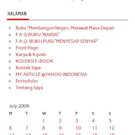
HALAMAN
Buku “Membangun Negeri, Merawat Masa Depan
F.A.Q BUKU “NARSIS”
F.A.Q. BUKU PUISI “MENYESAP SENYAP”
Front Page
Karya & Kiprah
KOLEKSI E-BOOK
Kontak Saya
MY ARTICLE @YAHOO INDONESIA
Portofolio
Tentang Saya
July 2009
M
T
W
T
F
S
S
1
2
3
4
5
6
7
8
9
10
11
12