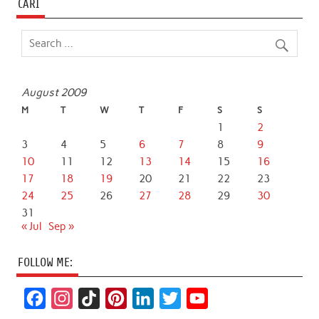
CARI
August 2009
M
T
W
T
F
S
S
1
2
3
4
5
6
7
8
9
10
11
12
13
14
15
16
17
18
19
20
21
22
23
24
25
26
27
28
29
30
31
« Jul
Sep »
FOLLOW ME:
F
I
T
P
L
T
Y