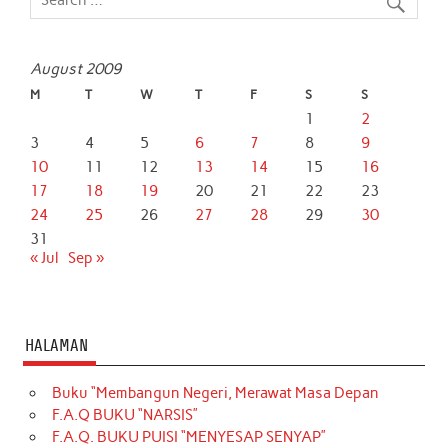
August 2009
M
T
W
T
F
S
S
1
2
3
4
5
6
7
8
9
10
11
12
13
14
15
16
17
18
19
20
21
22
23
24
25
26
27
28
29
30
31
« Jul
Sep »
HALAMAN
Buku “Membangun Negeri, Merawat Masa Depan
F.A.Q BUKU “NARSIS”
F.A.Q. BUKU PUISI “MENYESAP SENYAP”