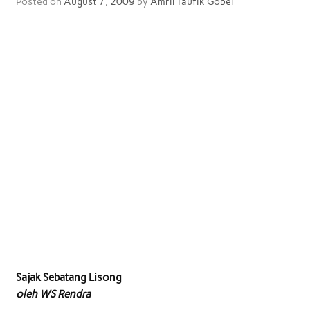
Posted on
August 7, 2009
by
Amril Taufik Gobel
Sajak Sebatang Lisong
oleh WS Rendra