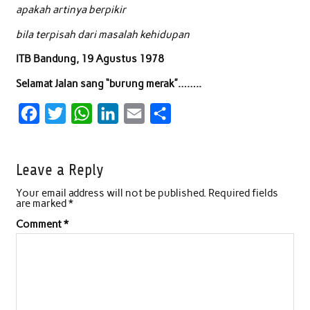
apakah artinya berpikir
bila terpisah dari masalah kehidupan
ITB Bandung, 19 Agustus 1978
Selamat Jalan sang “burung merak”……..
F
T
W
L
E
S
a
w
h
i
m
h
c
i
a
n
a
a
Leave a Reply
e
t
t
k
i
r
Your email address will not be published.
Required fields
b
t
s
e
l
e
are marked
*
o
e
A
d
Comment
*
o
r
p
I
k
p
n