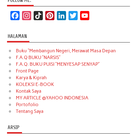
FOLLOW ME:
F
I
T
P
L
T
Y
a
n
i
i
i
w
o
c
s
k
n
n
i
u
HALAMAN
e
t
T
t
k
t
T
Buku “Membangun Negeri, Merawat Masa Depan
b
a
o
e
e
t
u
F.A.Q BUKU “NARSIS”
o
g
k
r
d
e
b
F.A.Q. BUKU PUISI “MENYESAP SENYAP”
o
r
e
I
r
e
Front Page
Karya & Kiprah
k
a
s
n
KOLEKSI E-BOOK
m
t
Kontak Saya
MY ARTICLE @YAHOO INDONESIA
Portofolio
Tentang Saya
ARSIP