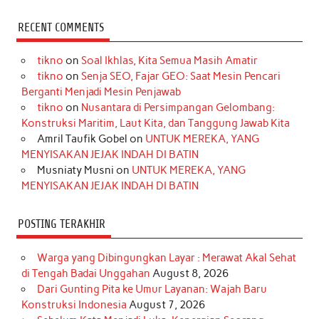
a
n
i
i
i
w
o
c
s
k
n
n
i
u
RECENT COMMENTS
e
t
T
t
k
t
T
tikno
on
Soal Ikhlas, Kita Semua Masih Amatir
b
a
o
e
e
t
u
tikno
on
Senja SEO, Fajar GEO: Saat Mesin Pencari
o
g
k
r
d
e
b
Berganti Menjadi Mesin Penjawab
o
r
e
I
r
e
tikno
on
Nusantara di Persimpangan Gelombang:
Konstruksi Maritim, Laut Kita, dan Tanggung Jawab Kita
k
a
s
n
Amril Taufik Gobel
on
UNTUK MEREKA, YANG
m
t
MENYISAKAN JEJAK INDAH DI BATIN
Musniaty Musni
on
UNTUK MEREKA, YANG
MENYISAKAN JEJAK INDAH DI BATIN
POSTING TERAKHIR
Warga yang Dibingungkan Layar : Merawat Akal Sehat
di Tengah Badai Unggahan
August 8, 2026
Dari Gunting Pita ke Umur Layanan: Wajah Baru
Konstruksi Indonesia
August 7, 2026