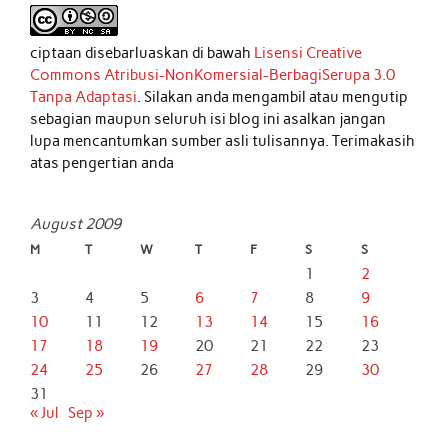
ciptaan disebarluaskan di bawah
Lisensi Creative
Commons Atribusi-NonKomersial-BerbagiSerupa 3.0
Tanpa Adaptasi
. Silakan anda mengambil atau mengutip
sebagian maupun seluruh isi blog ini asalkan jangan
lupa mencantumkan sumber asli tulisannya. Terimakasih
atas pengertian anda
August 2009
M
T
W
T
F
S
S
1
2
3
4
5
6
7
8
9
10
11
12
13
14
15
16
17
18
19
20
21
22
23
24
25
26
27
28
29
30
31
« Jul
Sep »