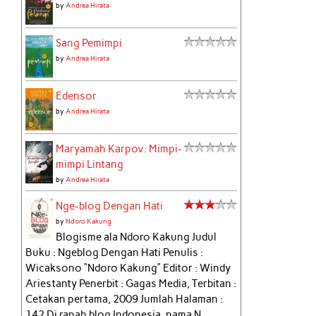
by
Andrea Hirata
Sang Pemimpi
by
Andrea Hirata
Edensor
by
Andrea Hirata
Maryamah Karpov: Mimpi-
mimpi Lintang
by
Andrea Hirata
Nge-blog Dengan Hati
by
Ndoro Kakung
Blogisme ala Ndoro Kakung Judul
Buku : Ngeblog Dengan Hati Penulis :
Wicaksono “Ndoro Kakung” Editor : Windy
Ariestanty Penerbit : Gagas Media, Terbitan :
Cetakan pertama, 2009 Jumlah Halaman :
142 Di ranah blog Indonesia, nama N...