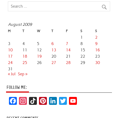
August 2009
M
T
W
T
F
S
S
1
2
3
4
5
6
7
8
9
10
11
12
13
14
15
16
17
18
19
20
21
22
23
24
25
26
27
28
29
30
31
« Jul
Sep »
FOLLOW ME:
F
I
T
P
L
T
Y
a
n
i
i
i
w
o
c
s
k
n
n
i
u