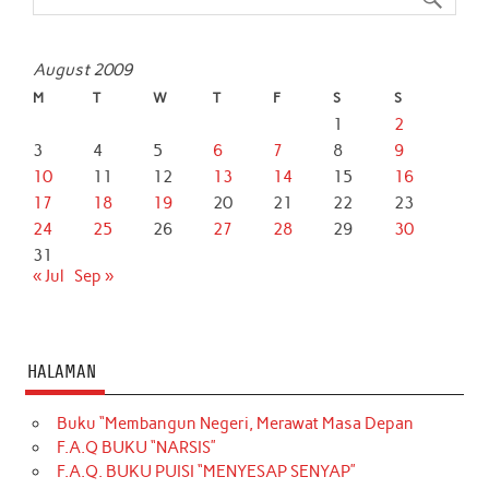
k
p
n
August 2009
M
T
W
T
F
S
S
1
2
3
4
5
6
7
8
9
10
11
12
13
14
15
16
17
18
19
20
21
22
23
24
25
26
27
28
29
30
31
« Jul
Sep »
HALAMAN
Buku “Membangun Negeri, Merawat Masa Depan
F.A.Q BUKU “NARSIS”
F.A.Q. BUKU PUISI “MENYESAP SENYAP”