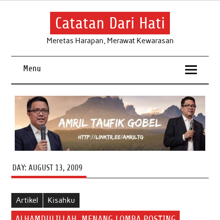
Skip
to
content
Catatan Dari Hati
Meretas Harapan, Merawat Kewarasan
Menu
DAY:
AUGUST 13, 2009
Artikel
Kisahku
ALHAMDULILLAH, MENANG LOMBA POSTING