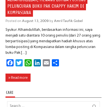
PELUNCURAN BUKU PAK CHAPPY HAKIM DI
KOMPASIANA
Posted on
August 13, 2009
by
Amril Taufik Gobel
Syukur Alhamdulillah, berdasarkan informasi ini, saya
menjadi satu diantara 10 orang penulis (dari 27 orang yang
berpartisipasi) yang mendapatkan hadiah khusus atas
lomba posting di Kompasiana dalam rangka peluncuran
buku Pak […]
F
T
W
L
E
S
a
w
h
i
m
h
c
i
a
n
a
a
» Read more
e
t
t
k
i
r
b
t
s
e
l
e
CARI
o
e
A
d
o
r
p
I