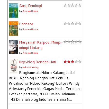
Sang Pemimpi
by
Andrea Hirata
Edensor
by
Andrea Hirata
Maryamah Karpov: Mimpi-
mimpi Lintang
by
Andrea Hirata
Nge-blog Dengan Hati
by
Ndoro Kakung
Blogisme ala Ndoro Kakung Judul
Buku : Ngeblog Dengan Hati Penulis :
Wicaksono “Ndoro Kakung” Editor : Windy
Ariestanty Penerbit : Gagas Media, Terbitan :
Cetakan pertama, 2009 Jumlah Halaman :
142 Di ranah blog Indonesia, nama N...