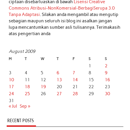
ciptaan disebarluaskan di bawah
Lisensi Creative
Commons Atribusi-NonKomersial-BerbagiSerupa 3.0
Tanpa Adaptasi
. Silakan anda mengambil atau mengutip
sebagian maupun seluruh isi blog ini asalkan jangan
lupa mencantumkan sumber asli tulisannya. Terimakasih
atas pengertian anda
August 2009
M
T
W
T
F
S
S
1
2
3
4
5
6
7
8
9
10
11
12
13
14
15
16
17
18
19
20
21
22
23
24
25
26
27
28
29
30
31
« Jul
Sep »
RECENT POSTS