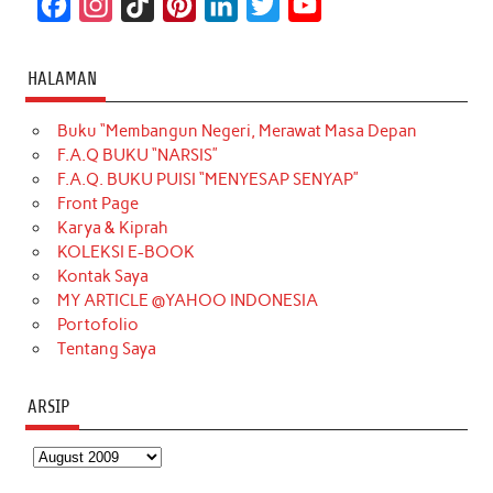
F
I
T
P
L
T
Y
a
n
i
i
i
w
o
c
s
k
n
n
i
u
HALAMAN
e
t
T
t
k
t
T
Buku “Membangun Negeri, Merawat Masa Depan
b
a
o
e
e
t
u
F.A.Q BUKU “NARSIS”
o
g
k
r
d
e
b
F.A.Q. BUKU PUISI “MENYESAP SENYAP”
o
r
e
I
r
e
Front Page
Karya & Kiprah
k
a
s
n
KOLEKSI E-BOOK
m
t
Kontak Saya
MY ARTICLE @YAHOO INDONESIA
Portofolio
Tentang Saya
ARSIP
Arsip