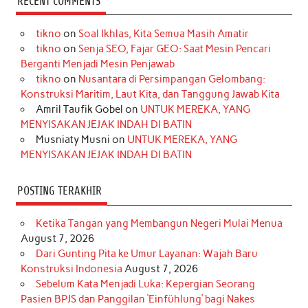
RECENT COMMENTS
e
t
T
t
k
t
T
tikno
on
Soal Ikhlas, Kita Semua Masih Amatir
b
a
o
e
e
t
u
tikno
on
Senja SEO, Fajar GEO: Saat Mesin Pencari
o
g
k
r
d
e
b
Berganti Menjadi Mesin Penjawab
o
r
e
I
r
e
tikno
on
Nusantara di Persimpangan Gelombang:
Konstruksi Maritim, Laut Kita, dan Tanggung Jawab Kita
k
a
s
n
Amril Taufik Gobel
on
UNTUK MEREKA, YANG
m
t
MENYISAKAN JEJAK INDAH DI BATIN
Musniaty Musni
on
UNTUK MEREKA, YANG
MENYISAKAN JEJAK INDAH DI BATIN
POSTING TERAKHIR
Ketika Tangan yang Membangun Negeri Mulai Menua
August 7, 2026
Dari Gunting Pita ke Umur Layanan: Wajah Baru
Konstruksi Indonesia
August 7, 2026
Sebelum Kata Menjadi Luka: Kepergian Seorang
Pasien BPJS dan Panggilan ‘Einfühlung’ bagi Nakes