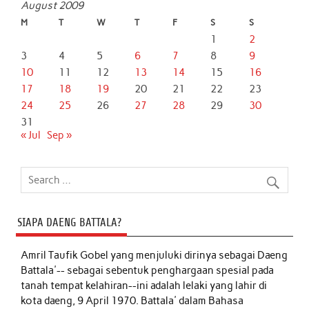
August 2009
M
T
W
T
F
S
S
1
2
3
4
5
6
7
8
9
10
11
12
13
14
15
16
17
18
19
20
21
22
23
24
25
26
27
28
29
30
31
« Jul
Sep »
SIAPA DAENG BATTALA?
Amril Taufik Gobel
yang menjuluki dirinya sebagai Daeng
Battala'-- sebagai sebentuk penghargaan spesial pada
tanah tempat kelahiran--ini adalah lelaki yang lahir di
kota daeng, 9 April 1970. Battala' dalam Bahasa