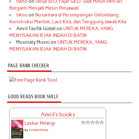
tikno
on
Senja SEO, Fajar GEO: Saat Mesin Pencari
Berganti Menjadi Mesin Penjawab
tikno
on
Nusantara di Persimpangan Gelombang:
Konstruksi Maritim, Laut Kita, dan Tanggung Jawab Kita
Amril Taufik Gobel
on
UNTUK MEREKA, YANG
MENYISAKAN JEJAK INDAH DI BATIN
Musniaty Musni
on
UNTUK MEREKA, YANG
MENYISAKAN JEJAK INDAH DI BATIN
PAGE RANK CHECKER
GOOD READS BOOK SHELF
Amril's books
Laskar Pelangi
by
Andrea Hirata