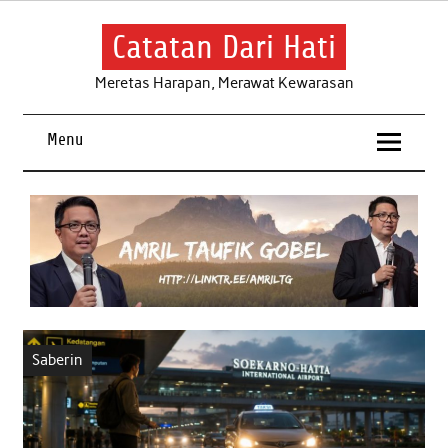
Skip
to
content
Catatan Dari Hati
Meretas Harapan, Merawat Kewarasan
Menu
Saberin