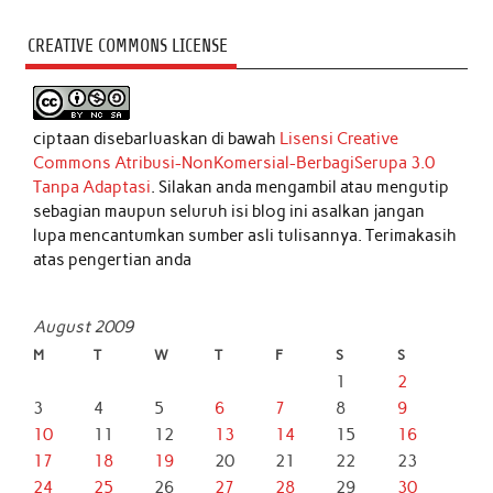
CREATIVE COMMONS LICENSE
ciptaan disebarluaskan di bawah
Lisensi Creative
Commons Atribusi-NonKomersial-BerbagiSerupa 3.0
Tanpa Adaptasi
. Silakan anda mengambil atau mengutip
sebagian maupun seluruh isi blog ini asalkan jangan
lupa mencantumkan sumber asli tulisannya. Terimakasih
atas pengertian anda
August 2009
M
T
W
T
F
S
S
1
2
3
4
5
6
7
8
9
10
11
12
13
14
15
16
17
18
19
20
21
22
23
24
25
26
27
28
29
30