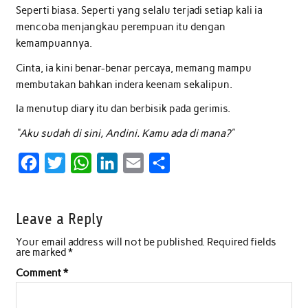
Seperti biasa. Seperti yang selalu terjadi setiap kali ia
mencoba menjangkau perempuan itu dengan
kemampuannya.
Cinta, ia kini benar-benar percaya, memang mampu
membutakan bahkan indera keenam sekalipun.
Ia menutup diary itu dan berbisik pada gerimis.
“Aku sudah di sini, Andini. Kamu ada di mana?”
F
T
W
L
E
S
a
w
h
i
m
h
c
i
a
n
a
a
Leave a Reply
e
t
t
k
i
r
Your email address will not be published.
Required fields
b
t
s
e
l
e
are marked
*
o
e
A
d
Comment
*
o
r
p
I
k
p
n