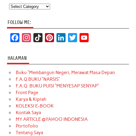
Categories
FOLLOW ME:
F
I
T
P
L
T
Y
a
n
i
i
i
w
o
c
s
k
n
n
i
u
HALAMAN
e
t
T
t
k
t
T
Buku “Membangun Negeri, Merawat Masa Depan
b
a
o
e
e
t
u
F.A.Q BUKU “NARSIS”
o
g
k
r
d
e
b
F.A.Q. BUKU PUISI “MENYESAP SENYAP”
o
r
e
I
r
e
Front Page
Karya & Kiprah
k
a
s
n
KOLEKSI E-BOOK
m
t
Kontak Saya
MY ARTICLE @YAHOO INDONESIA
Portofolio
Tentang Saya