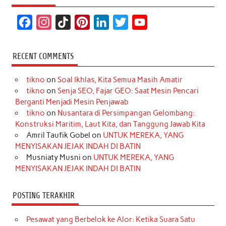
F
I
T
P
L
T
Y
a
n
i
i
i
w
o
c
s
k
n
n
i
u
RECENT COMMENTS
e
t
T
t
k
t
T
tikno
on
Soal Ikhlas, Kita Semua Masih Amatir
b
a
o
e
e
t
u
tikno
on
Senja SEO, Fajar GEO: Saat Mesin Pencari
o
g
k
r
d
e
b
Berganti Menjadi Mesin Penjawab
o
r
e
I
r
e
tikno
on
Nusantara di Persimpangan Gelombang:
Konstruksi Maritim, Laut Kita, dan Tanggung Jawab Kita
k
a
s
n
Amril Taufik Gobel
on
UNTUK MEREKA, YANG
m
t
MENYISAKAN JEJAK INDAH DI BATIN
Musniaty Musni
on
UNTUK MEREKA, YANG
MENYISAKAN JEJAK INDAH DI BATIN
POSTING TERAKHIR
Pesawat yang Berbelok ke Alor: Ketika Suara Satu