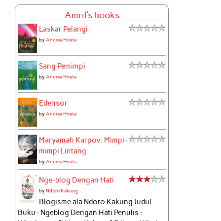
Amril's books
Laskar Pelangi
by
Andrea Hirata
Sang Pemimpi
by
Andrea Hirata
Edensor
by
Andrea Hirata
Maryamah Karpov: Mimpi-
mimpi Lintang
by
Andrea Hirata
Nge-blog Dengan Hati
by
Ndoro Kakung
Blogisme ala Ndoro Kakung Judul
Buku : Ngeblog Dengan Hati Penulis :