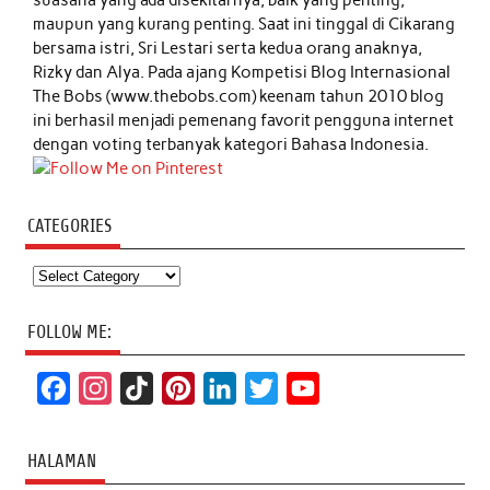
maupun yang kurang penting. Saat ini tinggal di Cikarang
bersama istri, Sri Lestari serta kedua orang anaknya,
Rizky dan Alya. Pada ajang Kompetisi Blog Internasional
The Bobs (www.thebobs.com) keenam tahun 2010 blog
ini berhasil menjadi pemenang favorit pengguna internet
dengan voting terbanyak kategori Bahasa Indonesia.
CATEGORIES
Categories
FOLLOW ME:
F
I
T
P
L
T
Y
a
n
i
i
i
w
o
c
s
k
n
n
i
u
HALAMAN
e
t
T
t
k
t
T