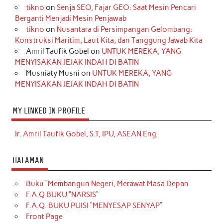
tikno
on
Senja SEO, Fajar GEO: Saat Mesin Pencari
Berganti Menjadi Mesin Penjawab
tikno
on
Nusantara di Persimpangan Gelombang:
Konstruksi Maritim, Laut Kita, dan Tanggung Jawab Kita
Amril Taufik Gobel
on
UNTUK MEREKA, YANG
MENYISAKAN JEJAK INDAH DI BATIN
Musniaty Musni
on
UNTUK MEREKA, YANG
MENYISAKAN JEJAK INDAH DI BATIN
MY LINKED IN PROFILE
Ir. Amril Taufik Gobel, S.T, IPU, ASEAN Eng.
HALAMAN
Buku “Membangun Negeri, Merawat Masa Depan
F.A.Q BUKU “NARSIS”
F.A.Q. BUKU PUISI “MENYESAP SENYAP”
Front Page