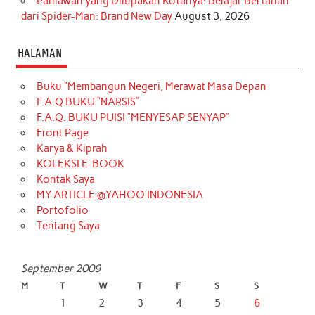
Pahlawan yang Dilupakan Kotanya: Belajar Bertahan
dari Spider-Man: Brand New Day
August 3, 2026
HALAMAN
Buku “Membangun Negeri, Merawat Masa Depan
F.A.Q BUKU “NARSIS”
F.A.Q. BUKU PUISI “MENYESAP SENYAP”
Front Page
Karya & Kiprah
KOLEKSI E-BOOK
Kontak Saya
MY ARTICLE @YAHOO INDONESIA
Portofolio
Tentang Saya
September 2009
M
T
W
T
F
S
S
1
2
3
4
5
6