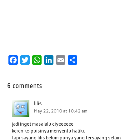
F
T
W
L
E
S
a
w
h
i
m
h
c
i
a
n
a
a
6 comments
e
t
t
k
i
r
b
t
s
e
l
e
lilis
o
e
A
d
May 22, 2010 at 10:42 am
o
r
p
I
jadi inget masalalu ciyeeeeee
k
p
n
keren ko puisinya menyentu hatiku
tapi sayang lilis belum punya yang tersayang selain