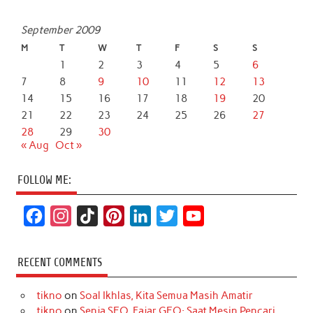
September 2009
M
T
W
T
F
S
S
1
2
3
4
5
6
7
8
9
10
11
12
13
14
15
16
17
18
19
20
21
22
23
24
25
26
27
28
29
30
« Aug
Oct »
FOLLOW ME:
F
I
T
P
L
T
Y
a
n
i
i
i
w
o
c
s
k
n
n
i
u
RECENT COMMENTS
e
t
T
t
k
t
T
tikno
on
Soal Ikhlas, Kita Semua Masih Amatir
b
a
o
e
e
t
u
tikno
on
Senja SEO, Fajar GEO: Saat Mesin Pencari