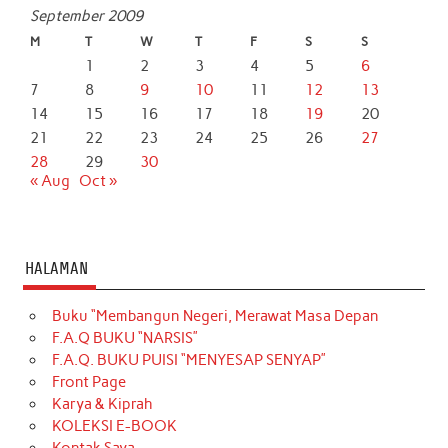
September 2009
M
T
W
T
F
S
S
1
2
3
4
5
6
7
8
9
10
11
12
13
14
15
16
17
18
19
20
21
22
23
24
25
26
27
28
29
30
« Aug
Oct »
HALAMAN
Buku “Membangun Negeri, Merawat Masa Depan
F.A.Q BUKU “NARSIS”
F.A.Q. BUKU PUISI “MENYESAP SENYAP”
Front Page
Karya & Kiprah
KOLEKSI E-BOOK
Kontak Saya