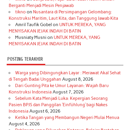
o
g
k
r
d
e
b
Berganti Menjadi Mesin Penjawab
o
r
e
I
r
e
tikno
on
Nusantara di Persimpangan Gelombang:
Konstruksi Maritim, Laut Kita, dan Tanggung Jawab Kita
k
a
s
n
Amril Taufik Gobel
on
UNTUK MEREKA, YANG
m
t
MENYISAKAN JEJAK INDAH DI BATIN
Musniaty Musni
on
UNTUK MEREKA, YANG
MENYISAKAN JEJAK INDAH DI BATIN
POSTING TERAKHIR
Warga yang Dibingungkan Layar : Merawat Akal Sehat
di Tengah Badai Unggahan
August 8, 2026
Dari Gunting Pita ke Umur Layanan: Wajah Baru
Konstruksi Indonesia
August 7, 2026
Sebelum Kata Menjadi Luka: Kepergian Seorang
Pasien BPJS dan Panggilan ‘Einfühlung’ bagi Nakes
Indonesia
August 6, 2026
Ketika Tangan yang Membangun Negeri Mulai Menua
August 4, 2026