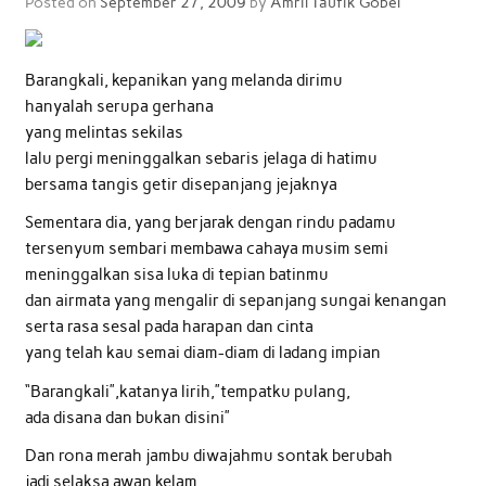
Posted on
September 27, 2009
by
Amril Taufik Gobel
Barangkali, kepanikan yang melanda dirimu
hanyalah serupa gerhana
yang melintas sekilas
lalu pergi meninggalkan sebaris jelaga di hatimu
bersama tangis getir disepanjang jejaknya
Sementara dia, yang berjarak dengan rindu padamu
tersenyum sembari membawa cahaya musim semi
meninggalkan sisa luka di tepian batinmu
dan airmata yang mengalir di sepanjang sungai kenangan
serta rasa sesal pada harapan dan cinta
yang telah kau semai diam-diam di ladang impian
“Barangkali”,katanya lirih,”tempatku pulang,
ada disana dan bukan disini”
Dan rona merah jambu diwajahmu sontak berubah
jadi selaksa awan kelam