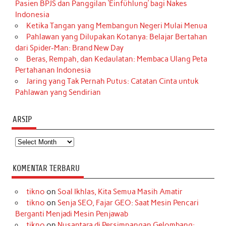
Pasien BPJS dan Panggilan ‘Einfühlung’ bagi Nakes
Indonesia
Ketika Tangan yang Membangun Negeri Mulai Menua
Pahlawan yang Dilupakan Kotanya: Belajar Bertahan
dari Spider-Man: Brand New Day
Beras, Rempah, dan Kedaulatan: Membaca Ulang Peta
Pertahanan Indonesia
Jaring yang Tak Pernah Putus: Catatan Cinta untuk
Pahlawan yang Sendirian
ARSIP
Arsip
KOMENTAR TERBARU
tikno
on
Soal Ikhlas, Kita Semua Masih Amatir
tikno
on
Senja SEO, Fajar GEO: Saat Mesin Pencari
Berganti Menjadi Mesin Penjawab
tikno
on
Nusantara di Persimpangan Gelombang: