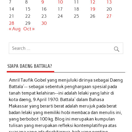
7
8
9
10
11
12
13
14
15
16
17
18
19
20
21
22
23
24
25
26
27
28
29
30
« Aug
Oct »
SIAPA DAENG BATTALA?
Amril Taufik Gobel
yang menjuluki dirinya sebagai Daeng
Battala'-- sebagai sebentuk penghargaan spesial pada
tanah tempat kelahiran--ini adalah lelaki yang lahir di
kota daeng, 9 April 1970. Battala' dalam Bahasa
Makassar yang berarti berat adalah merujuk pada berat
badan lelaki yang memiliki hobi membaca dan menulis ini,
yang berbobot 100 kg. Blog ini merupakan kumpulan
tulisan yang merupakan refleksi kontemplatifnya atas
suasana yang ada disekitarnya, baik yang penting,