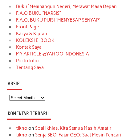
Buku “Membangun Negeri, Merawat Masa Depan
b
a
o
e
e
t
u
F.A.Q BUKU “NARSIS”
o
g
k
r
d
e
b
F.A.Q. BUKU PUISI “MENYESAP SENYAP”
o
r
e
I
r
e
Front Page
Karya & Kiprah
k
a
s
n
KOLEKSI E-BOOK
m
t
Kontak Saya
MY ARTICLE @YAHOO INDONESIA
Portofolio
Tentang Saya
ARSIP
Arsip
KOMENTAR TERBARU
tikno
on
Soal Ikhlas, Kita Semua Masih Amatir
tikno
on
Senja SEO, Fajar GEO: Saat Mesin Pencari