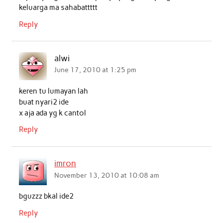
keluarga ma sahabattttt
Reply
alwi
June 17, 2010 at 1:25 pm
keren tu lumayan lah
buat nyari2 ide
x aja ada yg k cantol
Reply
imron
November 13, 2010 at 10:08 am
bguzzz bkal ide2
Reply