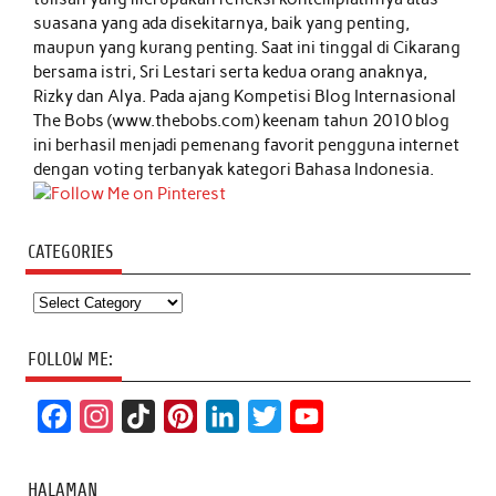
suasana yang ada disekitarnya, baik yang penting,
maupun yang kurang penting. Saat ini tinggal di Cikarang
bersama istri, Sri Lestari serta kedua orang anaknya,
Rizky dan Alya. Pada ajang Kompetisi Blog Internasional
The Bobs (www.thebobs.com) keenam tahun 2010 blog
ini berhasil menjadi pemenang favorit pengguna internet
dengan voting terbanyak kategori Bahasa Indonesia.
CATEGORIES
Categories
FOLLOW ME:
F
I
T
P
L
T
Y
a
n
i
i
i
w
o
c
s
k
n
n
i
u
HALAMAN