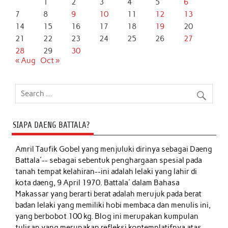
1
2
3
4
5
6
7
8
9
10
11
12
13
14
15
16
17
18
19
20
21
22
23
24
25
26
27
28
29
30
« Aug
Oct »
SIAPA DAENG BATTALA?
Amril Taufik Gobel
yang menjuluki dirinya sebagai Daeng
Battala'-- sebagai sebentuk penghargaan spesial pada
tanah tempat kelahiran--ini adalah lelaki yang lahir di
kota daeng, 9 April 1970. Battala' dalam Bahasa
Makassar yang berarti berat adalah merujuk pada berat
badan lelaki yang memiliki hobi membaca dan menulis ini,
yang berbobot 100 kg. Blog ini merupakan kumpulan
tulisan yang merupakan refleksi kontemplatifnya atas