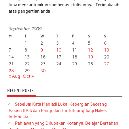
lupa mencantumkan sumber asli tulisannya. Terimakasih
atas pengertian anda
September 2009
M
T
W
T
F
S
S
1
2
3
4
5
6
7
8
9
10
11
12
13
14
15
16
17
18
19
20
21
22
23
24
25
26
27
28
29
30
« Aug
Oct »
RECENT POSTS
Sebelum Kata Menjadi Luka: Kepergian Seorang
Pasien BPJS dan Panggilan ‘Einfühlung’ bagi Nakes
Indonesia
Pahlawan yang Dilupakan Kotanya: Belajar Bertahan