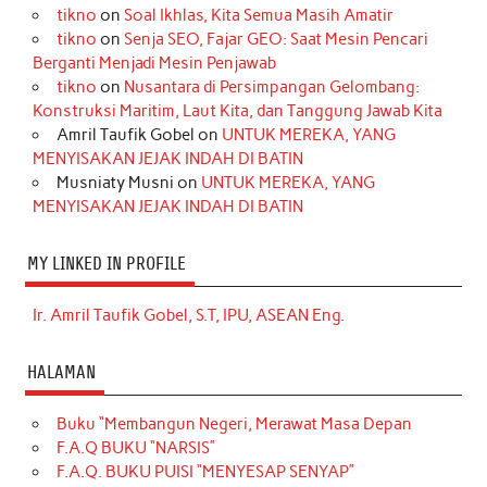
tikno
on
Soal Ikhlas, Kita Semua Masih Amatir
tikno
on
Senja SEO, Fajar GEO: Saat Mesin Pencari
Berganti Menjadi Mesin Penjawab
tikno
on
Nusantara di Persimpangan Gelombang:
Konstruksi Maritim, Laut Kita, dan Tanggung Jawab Kita
Amril Taufik Gobel
on
UNTUK MEREKA, YANG
MENYISAKAN JEJAK INDAH DI BATIN
Musniaty Musni
on
UNTUK MEREKA, YANG
MENYISAKAN JEJAK INDAH DI BATIN
MY LINKED IN PROFILE
Ir. Amril Taufik Gobel, S.T, IPU, ASEAN Eng.
HALAMAN
Buku “Membangun Negeri, Merawat Masa Depan
F.A.Q BUKU “NARSIS”
F.A.Q. BUKU PUISI “MENYESAP SENYAP”