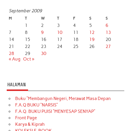
September 2009
M
T
W
T
F
S
S
1
2
3
4
5
6
7
8
9
10
11
12
13
14
15
16
17
18
19
20
21
22
23
24
25
26
27
28
29
30
« Aug
Oct »
HALAMAN
Buku “Membangun Negeri, Merawat Masa Depan
F.A.Q BUKU “NARSIS”
F.A.Q. BUKU PUISI “MENYESAP SENYAP”
Front Page
Karya & Kiprah
KOLEKSI E-BOOK