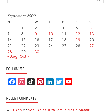
September 2009
M
T
W
T
F
S
S
1
2
3
4
5
6
7
8
9
10
11
12
13
14
15
16
17
18
19
20
21
22
23
24
25
26
27
28
29
30
« Aug
Oct »
FOLLOW ME:
F
I
T
P
L
T
Y
a
n
i
i
i
w
o
c
s
k
n
n
i
u
RECENT COMMENTS
e
t
T
t
k
t
T
tikno
on
Soal Ikhlas, Kita Semua Masih Amatir