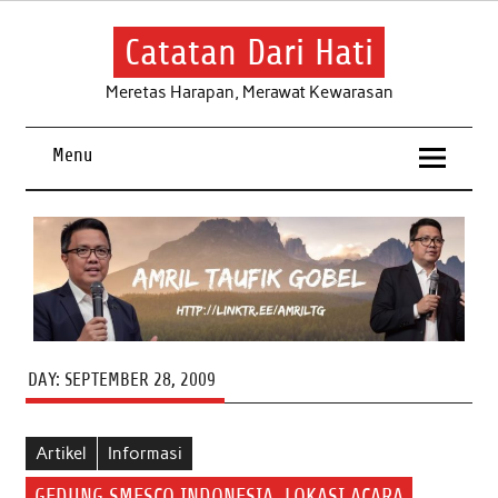
Skip
to
content
Catatan Dari Hati
Meretas Harapan, Merawat Kewarasan
Menu
DAY:
SEPTEMBER 28, 2009
Artikel
Informasi
GEDUNG SMESCO INDONESIA, LOKASI ACARA