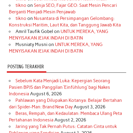
b
a
o
e
e
t
u
tikno
on
Senja SEO, Fajar GEO: Saat Mesin Pencari
o
g
k
r
d
e
b
Berganti Menjadi Mesin Penjawab
o
r
e
I
r
e
tikno
on
Nusantara di Persimpangan Gelombang:
Konstruksi Maritim, Laut Kita, dan Tanggung Jawab Kita
k
a
s
n
Amril Taufik Gobel
on
UNTUK MEREKA, YANG
m
t
MENYISAKAN JEJAK INDAH DI BATIN
Musniaty Musni
on
UNTUK MEREKA, YANG
MENYISAKAN JEJAK INDAH DI BATIN
POSTING TERAKHIR
Sebelum Kata Menjadi Luka: Kepergian Seorang
Pasien BPJS dan Panggilan ‘Einfühlung’ bagi Nakes
Indonesia
August 6, 2026
Pahlawan yang Dilupakan Kotanya: Belajar Bertahan
dari Spider-Man: Brand New Day
August 3, 2026
Beras, Rempah, dan Kedaulatan: Membaca Ulang Peta
Pertahanan Indonesia
August 2, 2026
Jaring yang Tak Pernah Putus: Catatan Cinta untuk
Pahlawan yang Sendirian
August 1, 2026