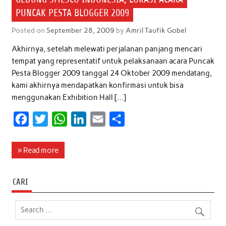
PUNCAK PESTA BLOGGER 2009
Posted on
September 28, 2009
by
Amril Taufik Gobel
Akhirnya, setelah melewati perjalanan panjang mencari
tempat yang representatif untuk pelaksanaan acara Puncak
Pesta Blogger 2009 tanggal 24 Oktober 2009 mendatang,
kami akhirnya mendapatkan konfirmasi untuk bisa
menggunakan Exhibition Hall […]
F
T
W
L
E
S
a
w
h
i
m
h
c
i
a
n
a
a
» Read more
e
t
t
k
i
r
b
t
s
e
l
e
CARI
o
e
A
d
o
r
p
I
k
p
n