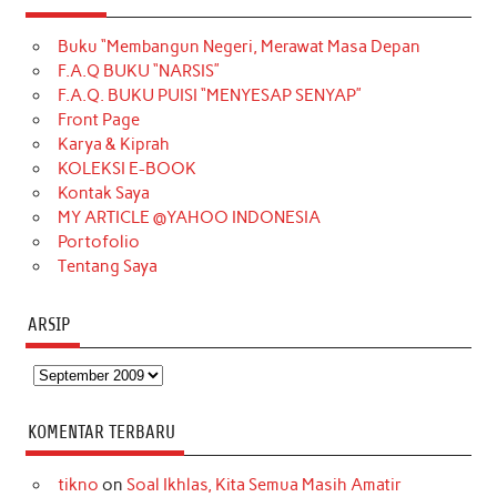
e
t
T
t
k
t
T
Buku “Membangun Negeri, Merawat Masa Depan
b
a
o
e
e
t
u
F.A.Q BUKU “NARSIS”
o
g
k
r
d
e
b
F.A.Q. BUKU PUISI “MENYESAP SENYAP”
o
r
e
I
r
e
Front Page
Karya & Kiprah
k
a
s
n
KOLEKSI E-BOOK
m
t
Kontak Saya
MY ARTICLE @YAHOO INDONESIA
Portofolio
Tentang Saya
ARSIP
Arsip
KOMENTAR TERBARU
tikno
on
Soal Ikhlas, Kita Semua Masih Amatir